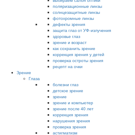
выбираем салон оптики
поляризационные линзы
солнцезащитные линзы
фотохромные линзы
дефекты зрения
защита глаз от УФ-излучения
здоровье глаз
зрение и возраст
как сохранить зрение
коррекция зрения у детей
проверка остроты зрения
рецепт на очки
Зрение
Глаза
болезни глаз
детское зрение
зрение
зрение и компьютер
зрение после 40 лет
коррекция зрения
нарушения зрения
проверка зрения
астигматизм