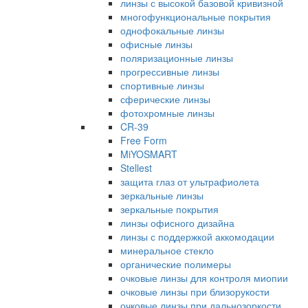
линзы с высокой базовой кривизной
многофункциональные покрытия
однофокальные линзы
офисные линзы
поляризационные линзы
прогрессивные линзы
спортивные линзы
сферические линзы
фотохромные линзы
CR-39
Free Form
MiYOSMART
Stellest
защита глаз от ультрафиолета
зеркальные линзы
зеркальные покрытия
линзы офисного дизайна
линзы с поддержкой аккомодации
минеральное стекло
органические полимеры
очковые линзы для контроля миопии
очковые линзы при близорукости
очковые линзы при дальнозоркости