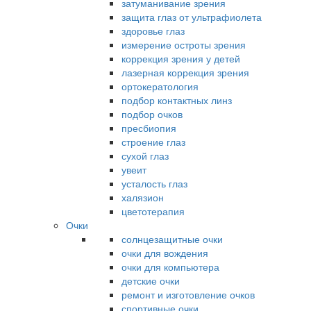
затуманивание зрения
защита глаз от ультрафиолета
здоровье глаз
измерение остроты зрения
коррекция зрения у детей
лазерная коррекция зрения
ортокератология
подбор контактных линз
подбор очков
пресбиопия
строение глаз
сухой глаз
увеит
усталость глаз
халязион
цветотерапия
Очки
солнцезащитные очки
очки для вождения
очки для компьютера
детские очки
ремонт и изготовление очков
спортивные очки