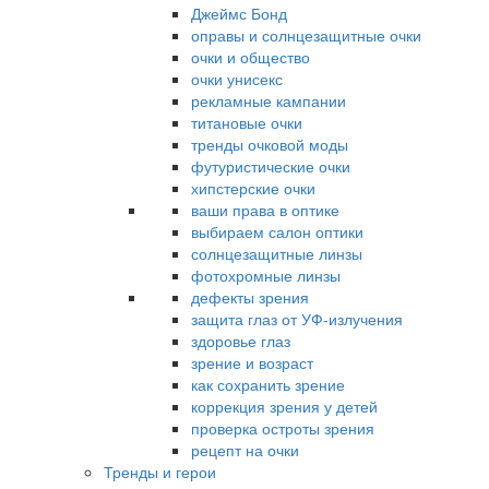
Джеймс Бонд
оправы и солнцезащитные очки
очки и общество
очки унисекс
рекламные кампании
титановые очки
тренды очковой моды
футуристические очки
хипстерские очки
ваши права в оптике
выбираем салон оптики
солнцезащитные линзы
фотохромные линзы
дефекты зрения
защита глаз от УФ-излучения
здоровье глаз
зрение и возраст
как сохранить зрение
коррекция зрения у детей
проверка остроты зрения
рецепт на очки
Тренды и герои