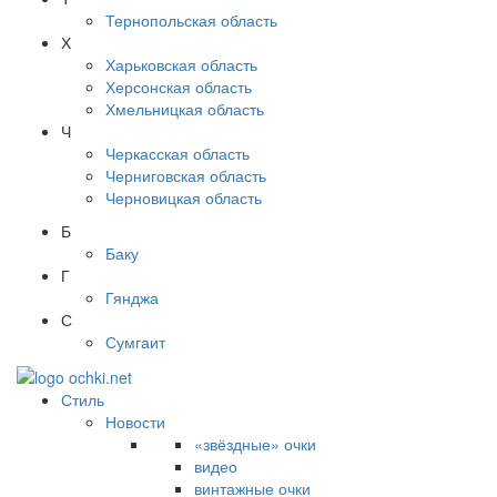
Тернопольская область
Х
Харьковская область
Херсонская область
Хмельницкая область
Ч
Черкасская область
Черниговская область
Черновицкая область
Б
Баку
Г
Гянджа
С
Сумгаит
Стиль
Новости
«звёздные» очки
видео
винтажные очки