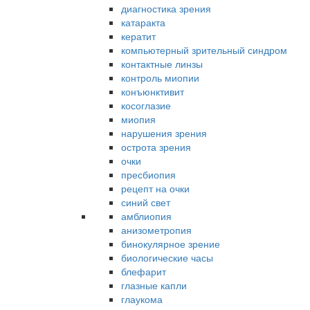
диагностика зрения
катаракта
кератит
компьютерный зрительный синдром
контактные линзы
контроль миопии
конъюнктивит
косоглазие
миопия
нарушения зрения
острота зрения
очки
пресбиопия
рецепт на очки
синий свет
амблиопия
анизометропия
бинокулярное зрение
биологические часы
блефарит
глазные капли
глаукома