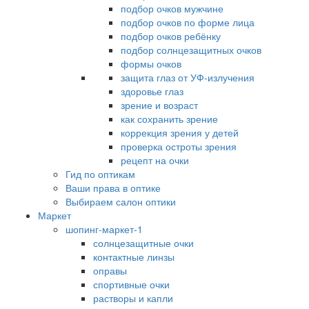
подбор очков мужчине
подбор очков по форме лица
подбор очков ребёнку
подбор солнцезащитных очков
формы очков
защита глаз от УФ-излучения
здоровье глаз
зрение и возраст
как сохранить зрение
коррекция зрения у детей
проверка остроты зрения
рецепт на очки
Гид по оптикам
Ваши права в оптике
Выбираем салон оптики
Маркет
шопинг-маркет-1
солнцезащитные очки
контактные линзы
оправы
спортивные очки
растворы и капли