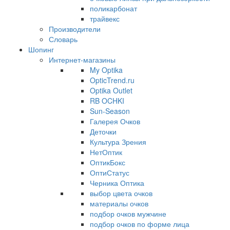
поликарбонат
трайвекс
Производители
Словарь
Шопинг
Интернет-магазины
My Optika
OpticTrend.ru
Optika Outlet
RB OCHKI
Sun-Season
Галерея Очков
Деточки
Культура Зрения
НетОптик
ОптикБокс
ОптиСтатус
Черника Оптика
выбор цвета очков
материалы очков
подбор очков мужчине
подбор очков по форме лица