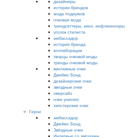
дизайнеры
истории брендов
мода подиумов
очковая мода
трендсеттеры, кино, инфлюенсеры
уголок стилиста
амбассадор
история бренда
коллаборации
творцы очковой моды
тренды очковой моды
винтажные очки
Джеймс Бонд
дизайнерские очки
звездные очки
оверсайз
очки унисекс
хипстерские очки
Герои
амбассадор
Джеймс Бонд
Звёздные очки
Интервью со звёздами