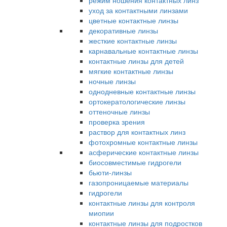
режим ношения контактных линз
уход за контактными линзами
цветные контактные линзы
декоративные линзы
жесткие контактные линзы
карнавальные контактные линзы
контактные линзы для детей
мягкие контактные линзы
ночные линзы
однодневные контактные линзы
ортокератологические линзы
оттеночные линзы
проверка зрения
раствор для контактных линз
фотохромные контактные линзы
асферические контактные линзы
биосовместимые гидрогели
бьюти-линзы
газопроницаемые материалы
гидрогели
контактные линзы для контроля
миопии
контактные линзы для подростков