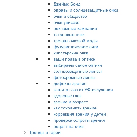
Джеймс Бонд
оправы и солнцезащитные очки
очки и общество
очки унисекс
рекламные кампании
титановые очки
тренды очковой моды
футуристические очки
хипстерские очки
ваши права в оптике
выбираем салон оптики
солнцезащитные линзы
фотохромные линзы
дефекты зрения
защита глаз от УФ-излучения
здоровье глаз
зрение и возраст
как сохранить зрение
коррекция зрения у детей
проверка остроты зрения
рецепт на очки
Тренды и герои