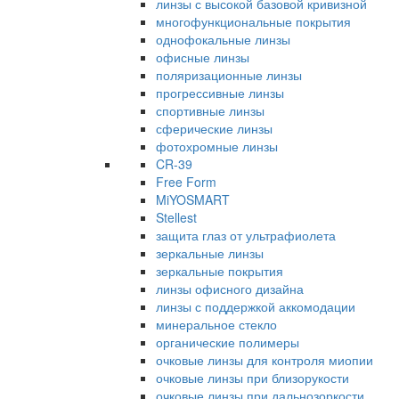
линзы с высокой базовой кривизной
многофункциональные покрытия
однофокальные линзы
офисные линзы
поляризационные линзы
прогрессивные линзы
спортивные линзы
сферические линзы
фотохромные линзы
CR-39
Free Form
MiYOSMART
Stellest
защита глаз от ультрафиолета
зеркальные линзы
зеркальные покрытия
линзы офисного дизайна
линзы с поддержкой аккомодации
минеральное стекло
органические полимеры
очковые линзы для контроля миопии
очковые линзы при близорукости
очковые линзы при дальнозоркости