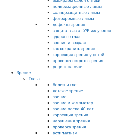
выбираем салон оптики
поляризационные линзы
солнцезащитные линзы
фотохромные линзы
дефекты зрения
защита глаз от УФ-излучения
здоровье глаз
зрение и возраст
как сохранить зрение
коррекция зрения у детей
проверка остроты зрения
рецепт на очки
Зрение
Глаза
болезни глаз
детское зрение
зрение
зрение и компьютер
зрение после 40 лет
коррекция зрения
нарушения зрения
проверка зрения
астигматизм