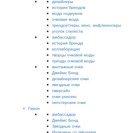
дизайнеры
истории брендов
мода подиумов
очковая мода
трендсеттеры, кино, инфлюенсеры
уголок стилиста
амбассадор
история бренда
коллаборации
творцы очковой моды
тренды очковой моды
винтажные очки
Джеймс Бонд
дизайнерские очки
звездные очки
оверсайз
очки унисекс
хипстерские очки
Герои
амбассадор
Джеймс Бонд
Звёздные очки
Интервью со звёздами