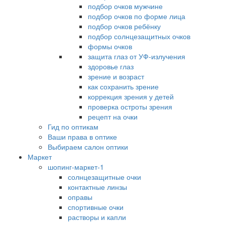
подбор очков мужчине
подбор очков по форме лица
подбор очков ребёнку
подбор солнцезащитных очков
формы очков
защита глаз от УФ-излучения
здоровье глаз
зрение и возраст
как сохранить зрение
коррекция зрения у детей
проверка остроты зрения
рецепт на очки
Гид по оптикам
Ваши права в оптике
Выбираем салон оптики
Маркет
шопинг-маркет-1
солнцезащитные очки
контактные линзы
оправы
спортивные очки
растворы и капли