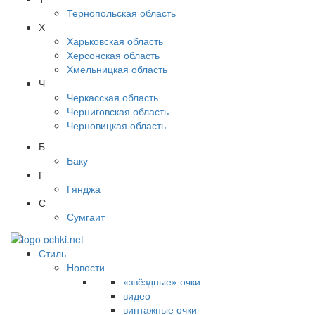
Тернопольская область
Х
Харьковская область
Херсонская область
Хмельницкая область
Ч
Черкасская область
Черниговская область
Черновицкая область
Б
Баку
Г
Гянджа
С
Сумгаит
Стиль
Новости
«звёздные» очки
видео
винтажные очки