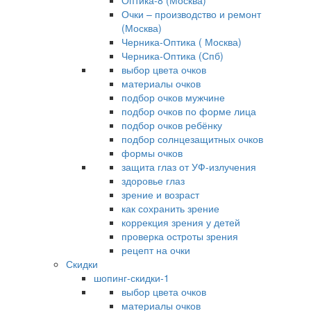
Оптика-8 (Москва)
Очки – производство и ремонт
(Москва)
Черника-Оптика ( Москва)
Черника-Оптика (Спб)
выбор цвета очков
материалы очков
подбор очков мужчине
подбор очков по форме лица
подбор очков ребёнку
подбор солнцезащитных очков
формы очков
защита глаз от УФ-излучения
здоровье глаз
зрение и возраст
как сохранить зрение
коррекция зрения у детей
проверка остроты зрения
рецепт на очки
Скидки
шопинг-скидки-1
выбор цвета очков
материалы очков