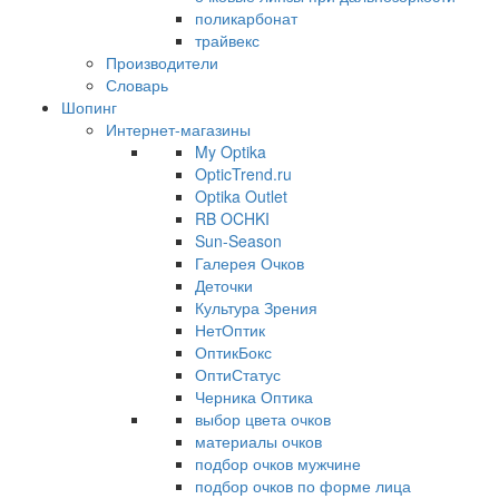
поликарбонат
трайвекс
Производители
Словарь
Шопинг
Интернет-магазины
My Optika
OpticTrend.ru
Optika Outlet
RB OCHKI
Sun-Season
Галерея Очков
Деточки
Культура Зрения
НетОптик
ОптикБокс
ОптиСтатус
Черника Оптика
выбор цвета очков
материалы очков
подбор очков мужчине
подбор очков по форме лица