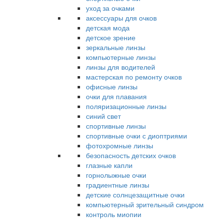
уход за очками
аксессуары для очков
детская мода
детское зрение
зеркальные линзы
компьютерные линзы
линзы для водителей
мастерская по ремонту очков
офисные линзы
очки для плавания
поляризационные линзы
синий свет
спортивные линзы
спортивные очки с диоптриями
фотохромные линзы
безопасность детских очков
глазные капли
горнолыжные очки
градиентные линзы
детские солнцезащитные очки
компьютерный зрительный синдром
контроль миопии