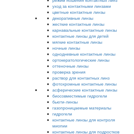
режим ношения контактных линз
уход за контактными линзами
цветные контактные линзы
декоративные линзы
жесткие контактные линзы
карнавальные контактные линзы
контактные линзы для детей
мягкие контактные линзы
ночные линзы
однодневные контактные линзы
ортокератологические линзы
оттеночные линзы
проверка зрения
раствор для контактных линз
фотохромные контактные линзы
асферические контактные линзы
биосовместимые гидрогели
бьюти-линзы
газопроницаемые материалы
гидрогели
контактные линзы для контроля
миопии
контактные линзы для подростков