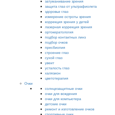
затуманивание зрения
защита глаз от ультрафиолета
здоровье глаз
измерение остроты зрения
коррекция зрения у детей
лазерная коррекция зрения
ортокератология
подбор контактных линз
подбор очков
пресбиопия
строение глаз
сухой глаз
увеит
усталость глаз
халязион
цветотерапия
Очки
солнцезащитные очки
очки для вождения
очки для компьютера
детские очки
ремонт и изготовление очков
спортивные очки