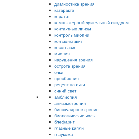
диагностика зрения
катаракта
кератит
компьютерный зрительный синдром
контактные линзы
контроль миопии
конъюнктивит
косоглазие
миопия
нарушения зрения
острота зрения
очки
пресбиопия
рецепт на очки
синий свет
амблиопия
анизометропия
бинокулярное зрение
биологические часы
блефарит
глазные капли
глаукома