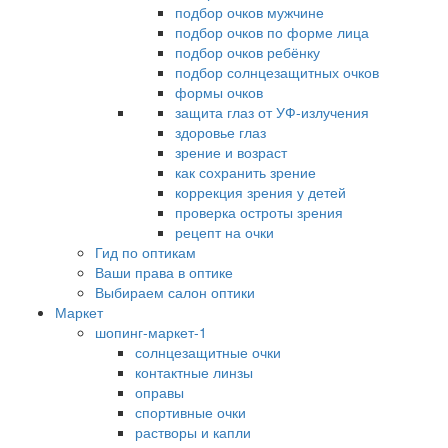
подбор очков мужчине
подбор очков по форме лица
подбор очков ребёнку
подбор солнцезащитных очков
формы очков
защита глаз от УФ-излучения
здоровье глаз
зрение и возраст
как сохранить зрение
коррекция зрения у детей
проверка остроты зрения
рецепт на очки
Гид по оптикам
Ваши права в оптике
Выбираем салон оптики
Маркет
шопинг-маркет-1
солнцезащитные очки
контактные линзы
оправы
спортивные очки
растворы и капли