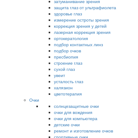
затуманивание зрения
защита глаз от ультрафиолета
здоровье глаз
измерение остроты зрения
коррекция зрения у детей
лазерная коррекция зрения
ортокератология
подбор контактных линз
подбор очков
пресбиопия
строение глаз
сухой глаз
увеит
усталость глаз
халязион
цветотерапия
Очки
солнцезащитные очки
очки для вождения
очки для компьютера
детские очки
ремонт и изготовление очков
спортивные очки