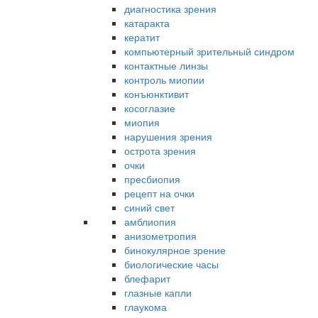
диагностика зрения
катаракта
кератит
компьютерный зрительный синдром
контактные линзы
контроль миопии
конъюнктивит
косоглазие
миопия
нарушения зрения
острота зрения
очки
пресбиопия
рецепт на очки
синий свет
амблиопия
анизометропия
бинокулярное зрение
биологические часы
блефарит
глазные капли
глаукома