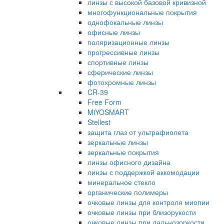
линзы с высокой базовой кривизной
многофункциональные покрытия
однофокальные линзы
офисные линзы
поляризационные линзы
прогрессивные линзы
спортивные линзы
сферические линзы
фотохромные линзы
CR-39
Free Form
MiYOSMART
Stellest
защита глаз от ультрафиолета
зеркальные линзы
зеркальные покрытия
линзы офисного дизайна
линзы с поддержкой аккомодации
минеральное стекло
органические полимеры
очковые линзы для контроля миопии
очковые линзы при близорукости
очковые линзы при дальнозоркости