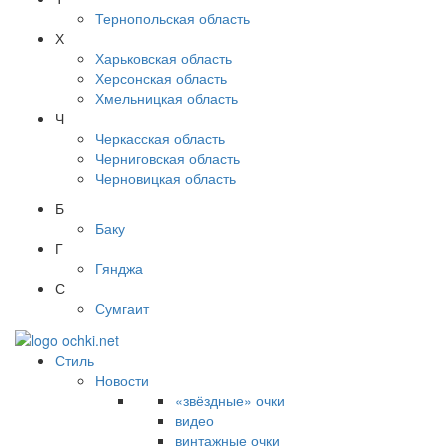
Тернопольская область
Х
Харьковская область
Херсонская область
Хмельницкая область
Ч
Черкасская область
Черниговская область
Черновицкая область
Б
Баку
Г
Гянджа
С
Сумгаит
Стиль
Новости
«звёздные» очки
видео
винтажные очки