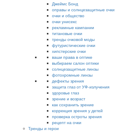
Джеймс Бонд
оправы и солнцезащитные очки
очки и общество
очки унисекс
рекламные кампании
титановые очки
тренды очковой моды
футуристические очки
хипстерские очки
ваши права в оптике
выбираем салон оптики
солнцезащитные линзы
фотохромные линзы
дефекты зрения
защита глаз от УФ-излучения
здоровье глаз
зрение и возраст
как сохранить зрение
коррекция зрения у детей
проверка остроты зрения
рецепт на очки
Тренды и герои