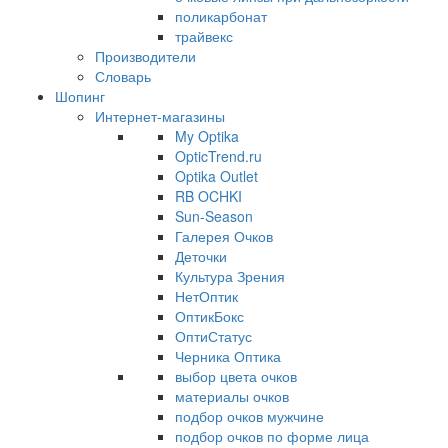
поликарбонат
трайвекс
Производители
Словарь
Шопинг
Интернет-магазины
My Optika
OpticTrend.ru
Optika Outlet
RB OCHKI
Sun-Season
Галерея Очков
Деточки
Культура Зрения
НетОптик
ОптикБокс
ОптиСтатус
Черника Оптика
выбор цвета очков
материалы очков
подбор очков мужчине
подбор очков по форме лица