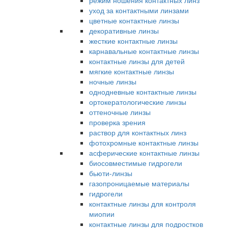
режим ношения контактных линз
уход за контактными линзами
цветные контактные линзы
декоративные линзы
жесткие контактные линзы
карнавальные контактные линзы
контактные линзы для детей
мягкие контактные линзы
ночные линзы
однодневные контактные линзы
ортокератологические линзы
оттеночные линзы
проверка зрения
раствор для контактных линз
фотохромные контактные линзы
асферические контактные линзы
биосовместимые гидрогели
бьюти-линзы
газопроницаемые материалы
гидрогели
контактные линзы для контроля
миопии
контактные линзы для подростков