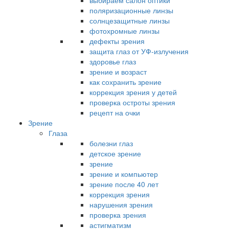
выбираем салон оптики
поляризационные линзы
солнцезащитные линзы
фотохромные линзы
дефекты зрения
защита глаз от УФ-излучения
здоровье глаз
зрение и возраст
как сохранить зрение
коррекция зрения у детей
проверка остроты зрения
рецепт на очки
Зрение
Глаза
болезни глаз
детское зрение
зрение
зрение и компьютер
зрение после 40 лет
коррекция зрения
нарушения зрения
проверка зрения
астигматизм