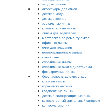
уход за очками
аксессуары для очков
детская мода
детское зрение
зеркальные линзы
компьютерные линзы
линзы для водителей
мастерская по ремонту очков
офисные линзы
очки для плавания
поляризационные линзы
синий свет
спортивные линзы
спортивные очки с диоптриями
фотохромные линзы
безопасность детских очков
глазные капли
горнолыжные очки
градиентные линзы
детские солнцезащитные очки
компьютерный зрительный синдром
контроль миопии