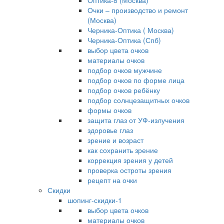
Оптика-8 (Москва)
Очки – производство и ремонт
(Москва)
Черника-Оптика ( Москва)
Черника-Оптика (Спб)
выбор цвета очков
материалы очков
подбор очков мужчине
подбор очков по форме лица
подбор очков ребёнку
подбор солнцезащитных очков
формы очков
защита глаз от УФ-излучения
здоровье глаз
зрение и возраст
как сохранить зрение
коррекция зрения у детей
проверка остроты зрения
рецепт на очки
Скидки
шопинг-скидки-1
выбор цвета очков
материалы очков