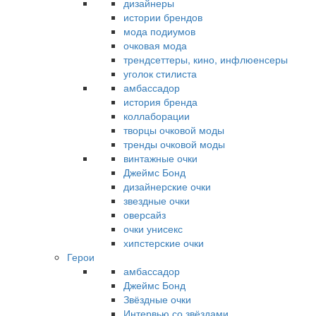
дизайнеры
истории брендов
мода подиумов
очковая мода
трендсеттеры, кино, инфлюенсеры
уголок стилиста
амбассадор
история бренда
коллаборации
творцы очковой моды
тренды очковой моды
винтажные очки
Джеймс Бонд
дизайнерские очки
звездные очки
оверсайз
очки унисекс
хипстерские очки
Герои
амбассадор
Джеймс Бонд
Звёздные очки
Интервью со звёздами