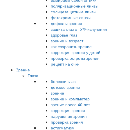
выбираем салон оптики
поляризационные линзы
солнцезащитные линзы
фотохромные линзы
дефекты зрения
защита глаз от УФ-излучения
здоровье глаз
зрение и возраст
как сохранить зрение
коррекция зрения у детей
проверка остроты зрения
рецепт на очки
Зрение
Глаза
болезни глаз
детское зрение
зрение
зрение и компьютер
зрение после 40 лет
коррекция зрения
нарушения зрения
проверка зрения
астигматизм