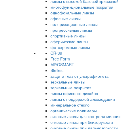
линзы с высокой базовой кривизной
многофункциональные покрытия
однофокальные линзы
офисные линзы
поляризационные линзы
прогрессивные линзы
спортивные линзы
сферические линзы
фотохромные линзы
CR-39
Free Form
MiYOSMART
Stellest
защита глаз от ультрафиолета
зеркальные линзы
зеркальные покрытия
линзы офисного дизайна
линзы с поддержкой аккомодации
минеральное стекло
органические полимеры
очковые линзы для контроля миопии
очковые линзы при близорукости
очковые линзы при дальнозоркости