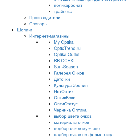
поликарбонат
трайвекс
Производители
Словарь
Шопинг
Интернет-магазины
My Optika
OpticTrend.ru
Optika Outlet
RB OCHKI
Sun-Season
Галерея Очков
Деточки
Культура Зрения
НетОптик
ОптикБокс
ОптиСтатус
Черника Оптика
выбор цвета очков
материалы очков
подбор очков мужчине
подбор очков по форме лица