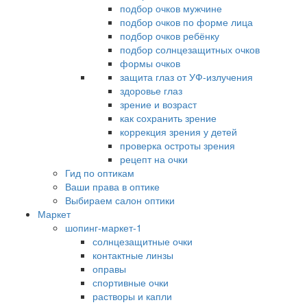
подбор очков мужчине
подбор очков по форме лица
подбор очков ребёнку
подбор солнцезащитных очков
формы очков
защита глаз от УФ-излучения
здоровье глаз
зрение и возраст
как сохранить зрение
коррекция зрения у детей
проверка остроты зрения
рецепт на очки
Гид по оптикам
Ваши права в оптике
Выбираем салон оптики
Маркет
шопинг-маркет-1
солнцезащитные очки
контактные линзы
оправы
спортивные очки
растворы и капли