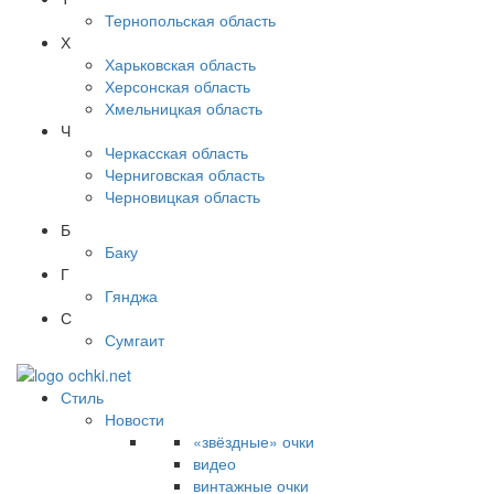
Тернопольская область
Х
Харьковская область
Херсонская область
Хмельницкая область
Ч
Черкасская область
Черниговская область
Черновицкая область
Б
Баку
Г
Гянджа
С
Сумгаит
Стиль
Новости
«звёздные» очки
видео
винтажные очки