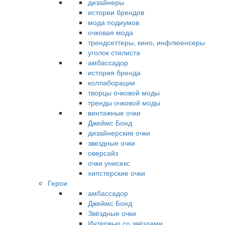
дизайнеры
истории брендов
мода подиумов
очковая мода
трендсеттеры, кино, инфлюенсеры
уголок стилиста
амбассадор
история бренда
коллаборации
творцы очковой моды
тренды очковой моды
винтажные очки
Джеймс Бонд
дизайнерские очки
звездные очки
оверсайз
очки унисекс
хипстерские очки
Герои
амбассадор
Джеймс Бонд
Звёздные очки
Интервью со звёздами