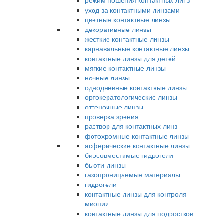
режим ношения контактных линз
уход за контактными линзами
цветные контактные линзы
декоративные линзы
жесткие контактные линзы
карнавальные контактные линзы
контактные линзы для детей
мягкие контактные линзы
ночные линзы
однодневные контактные линзы
ортокератологические линзы
оттеночные линзы
проверка зрения
раствор для контактных линз
фотохромные контактные линзы
асферические контактные линзы
биосовместимые гидрогели
бьюти-линзы
газопроницаемые материалы
гидрогели
контактные линзы для контроля
миопии
контактные линзы для подростков