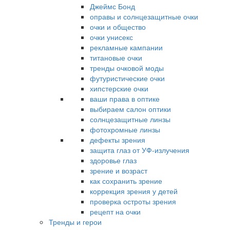
Джеймс Бонд
оправы и солнцезащитные очки
очки и общество
очки унисекс
рекламные кампании
титановые очки
тренды очковой моды
футуристические очки
хипстерские очки
ваши права в оптике
выбираем салон оптики
солнцезащитные линзы
фотохромные линзы
дефекты зрения
защита глаз от УФ-излучения
здоровье глаз
зрение и возраст
как сохранить зрение
коррекция зрения у детей
проверка остроты зрения
рецепт на очки
Тренды и герои