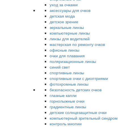
уход за очками
аксессуары для очков
детская мода
детское зрение
зеркальные линзы
компьютерные линзы
линзы для водителей
мастерская по ремонту очков
офисные линзы
очки для плавания
поляризационные линзы
синий свет
спортивные линзы
спортивные очки с диоптриями
фотохромные линзы
безопасность детских очков
глазные капли
горнолыжные очки
градиентные линзы
детские солнцезащитные очки
компьютерный зрительный синдром
контроль миопии