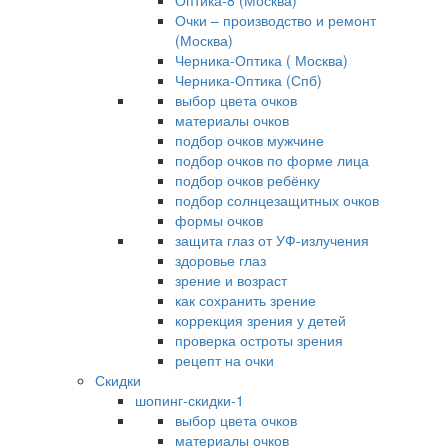
Оптика-8 (Москва)
Очки – производство и ремонт
(Москва)
Черника-Оптика ( Москва)
Черника-Оптика (Спб)
выбор цвета очков
материалы очков
подбор очков мужчине
подбор очков по форме лица
подбор очков ребёнку
подбор солнцезащитных очков
формы очков
защита глаз от УФ-излучения
здоровье глаз
зрение и возраст
как сохранить зрение
коррекция зрения у детей
проверка остроты зрения
рецепт на очки
Скидки
шопинг-скидки-1
выбор цвета очков
материалы очков