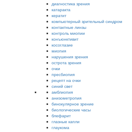
диагностика зрения
катаракта
кератит
компьютерный зрительный синдром
контактные линзы
контроль миопии
конъюнктивит
косоглазие
миопия
нарушения зрения
острота зрения
очки
пресбиопия
рецепт на очки
синий свет
амблиопия
анизометропия
бинокулярное зрение
биологические часы
блефарит
глазные капли
глаукома