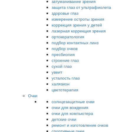
затуманивание зрения
защита глаз от ультрафиолета
здоровье глаз
измерение остроты зрения
коррекция зрения у детей
лазерная коррекция зрения
ортокератология
подбор контактных линз
подбор очков
пресбиопия
строение глаз
сухой глаз
увеит
усталость глаз
халязион
цветотерапия
Очки
солнцезащитные очки
очки для вождения
очки для компьютера
детские очки
ремонт и изготовление очков
спортивные очки