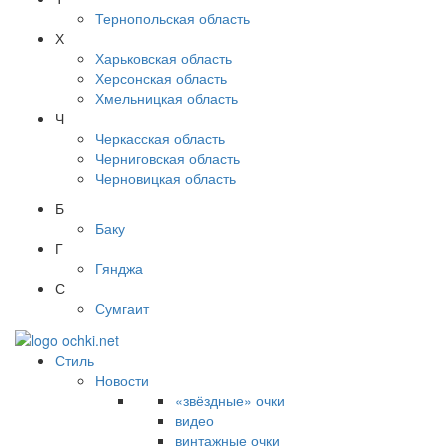
Тернопольская область
Х
Харьковская область
Херсонская область
Хмельницкая область
Ч
Черкасская область
Черниговская область
Черновицкая область
Б
Баку
Г
Гянджа
С
Сумгаит
Стиль
Новости
«звёздные» очки
видео
винтажные очки