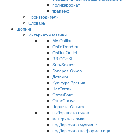
поликарбонат
трайвекс
Производители
Словарь
Шопинг
Интернет-магазины
My Optika
OpticTrend.ru
Optika Outlet
RB OCHKI
Sun-Season
Галерея Очков
Деточки
Культура Зрения
НетОптик
ОптикБокс
ОптиСтатус
Черника Оптика
выбор цвета очков
материалы очков
подбор очков мужчине
подбор очков по форме лица