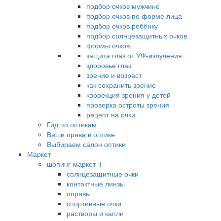
подбор очков мужчине
подбор очков по форме лица
подбор очков ребёнку
подбор солнцезащитных очков
формы очков
защита глаз от УФ-излучения
здоровье глаз
зрение и возраст
как сохранить зрение
коррекция зрения у детей
проверка остроты зрения
рецепт на очки
Гид по оптикам
Ваши права в оптике
Выбираем салон оптики
Маркет
шопинг-маркет-1
солнцезащитные очки
контактные линзы
оправы
спортивные очки
растворы и капли