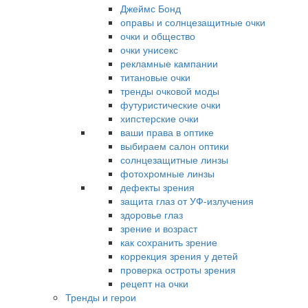
Джеймс Бонд
оправы и солнцезащитные очки
очки и общество
очки унисекс
рекламные кампании
титановые очки
тренды очковой моды
футуристические очки
хипстерские очки
ваши права в оптике
выбираем салон оптики
солнцезащитные линзы
фотохромные линзы
дефекты зрения
защита глаз от УФ-излучения
здоровье глаз
зрение и возраст
как сохранить зрение
коррекция зрения у детей
проверка остроты зрения
рецепт на очки
Тренды и герои