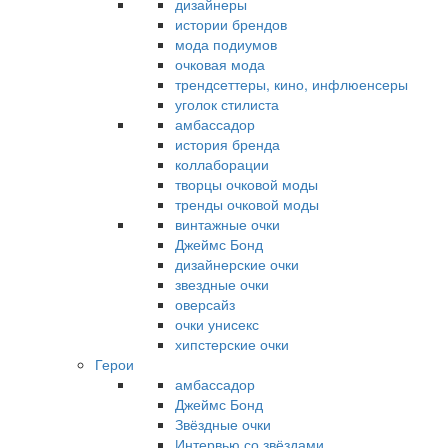
дизайнеры
истории брендов
мода подиумов
очковая мода
трендсеттеры, кино, инфлюенсеры
уголок стилиста
амбассадор
история бренда
коллаборации
творцы очковой моды
тренды очковой моды
винтажные очки
Джеймс Бонд
дизайнерские очки
звездные очки
оверсайз
очки унисекс
хипстерские очки
Герои
амбассадор
Джеймс Бонд
Звёздные очки
Интервью со звёздами