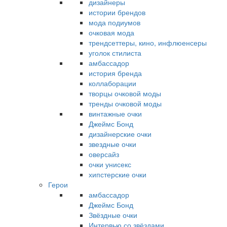
дизайнеры
истории брендов
мода подиумов
очковая мода
трендсеттеры, кино, инфлюенсеры
уголок стилиста
амбассадор
история бренда
коллаборации
творцы очковой моды
тренды очковой моды
винтажные очки
Джеймс Бонд
дизайнерские очки
звездные очки
оверсайз
очки унисекс
хипстерские очки
Герои
амбассадор
Джеймс Бонд
Звёздные очки
Интервью со звёздами