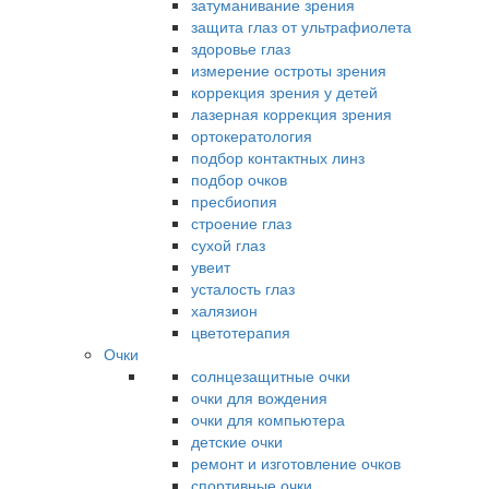
затуманивание зрения
защита глаз от ультрафиолета
здоровье глаз
измерение остроты зрения
коррекция зрения у детей
лазерная коррекция зрения
ортокератология
подбор контактных линз
подбор очков
пресбиопия
строение глаз
сухой глаз
увеит
усталость глаз
халязион
цветотерапия
Очки
солнцезащитные очки
очки для вождения
очки для компьютера
детские очки
ремонт и изготовление очков
спортивные очки