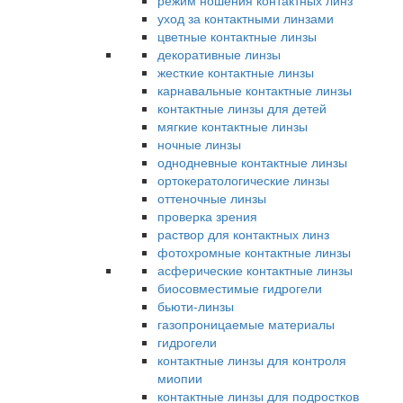
режим ношения контактных линз
уход за контактными линзами
цветные контактные линзы
декоративные линзы
жесткие контактные линзы
карнавальные контактные линзы
контактные линзы для детей
мягкие контактные линзы
ночные линзы
однодневные контактные линзы
ортокератологические линзы
оттеночные линзы
проверка зрения
раствор для контактных линз
фотохромные контактные линзы
асферические контактные линзы
биосовместимые гидрогели
бьюти-линзы
газопроницаемые материалы
гидрогели
контактные линзы для контроля
миопии
контактные линзы для подростков