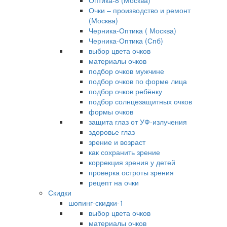
Оптика-8 (Москва)
Очки – производство и ремонт
(Москва)
Черника-Оптика ( Москва)
Черника-Оптика (Спб)
выбор цвета очков
материалы очков
подбор очков мужчине
подбор очков по форме лица
подбор очков ребёнку
подбор солнцезащитных очков
формы очков
защита глаз от УФ-излучения
здоровье глаз
зрение и возраст
как сохранить зрение
коррекция зрения у детей
проверка остроты зрения
рецепт на очки
Скидки
шопинг-скидки-1
выбор цвета очков
материалы очков