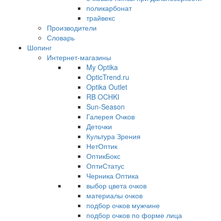
поликарбонат
трайвекс
Производители
Словарь
Шопинг
Интернет-магазины
My Optika
OpticTrend.ru
Optika Outlet
RB OCHKI
Sun-Season
Галерея Очков
Деточки
Культура Зрения
НетОптик
ОптикБокс
ОптиСтатус
Черника Оптика
выбор цвета очков
материалы очков
подбор очков мужчине
подбор очков по форме лица