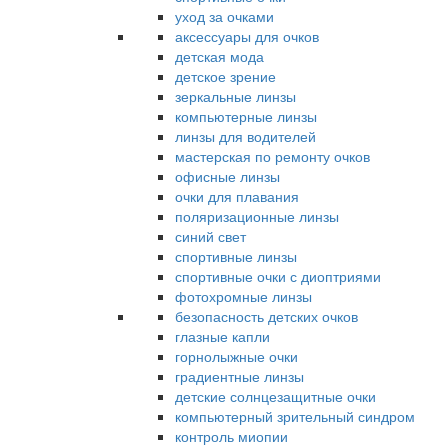
уход за очками
аксессуары для очков
детская мода
детское зрение
зеркальные линзы
компьютерные линзы
линзы для водителей
мастерская по ремонту очков
офисные линзы
очки для плавания
поляризационные линзы
синий свет
спортивные линзы
спортивные очки с диоптриями
фотохромные линзы
безопасность детских очков
глазные капли
горнолыжные очки
градиентные линзы
детские солнцезащитные очки
компьютерный зрительный синдром
контроль миопии