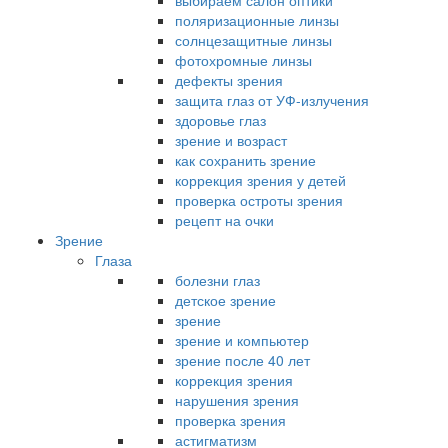
выбираем салон оптики
поляризационные линзы
солнцезащитные линзы
фотохромные линзы
дефекты зрения
защита глаз от УФ-излучения
здоровье глаз
зрение и возраст
как сохранить зрение
коррекция зрения у детей
проверка остроты зрения
рецепт на очки
Зрение
Глаза
болезни глаз
детское зрение
зрение
зрение и компьютер
зрение после 40 лет
коррекция зрения
нарушения зрения
проверка зрения
астигматизм