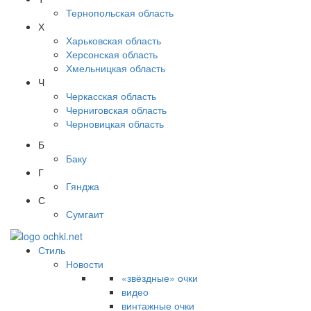
Тернопольская область
Х
Харьковская область
Херсонская область
Хмельницкая область
Ч
Черкасская область
Черниговская область
Черновицкая область
Б
Баку
Г
Гянджа
С
Сумгаит
Стиль
Новости
«звёздные» очки
видео
винтажные очки