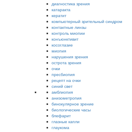
диагностика зрения
катаракта
кератит
компьютерный зрительный синдром
контактные линзы
контроль миопии
конъюнктивит
косоглазие
миопия
нарушения зрения
острота зрения
очки
пресбиопия
рецепт на очки
синий свет
амблиопия
анизометропия
бинокулярное зрение
биологические часы
блефарит
глазные капли
глаукома