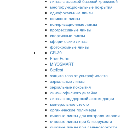
линзы с высокой базовой кривизной
многофункциональные покрытия
однофокальные линзы
офисные линзы
поляризационные линзы
прогрессивные линзы
спортивные линзы
сферические линзы
фотохромные линзы
CR-39
Free Form
MiYOSMART
Stellest
защита глаз от ультрафиолета
зеркальные линзы
зеркальные покрытия
линзы офисного дизайна
линзы с поддержкой аккомодации
минеральное стекло
органические полимеры
очковые линзы для контроля миопии
очковые линзы при близорукости
очковые линзы при дальнозоркости