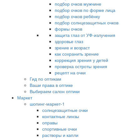
подбор очков мужчине
подбор очков по форме лица
подбор очков ребёнку
подбор солнцезащитных очков
формы очков
защита глаз от УФ-излучения
здоровье глаз
зрение и возраст
как сохранить зрение
коррекция зрения у детей
проверка остроты зрения
рецепт на очки
Гид по оптикам
Ваши права в оптике
Выбираем салон оптики
Маркет
шопинг-маркет-1
солнцезащитные очки
контактные линзы
оправы
спортивные очки
растворы и капли