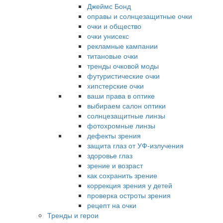
Джеймс Бонд
оправы и солнцезащитные очки
очки и общество
очки унисекс
рекламные кампании
титановые очки
тренды очковой моды
футуристические очки
хипстерские очки
ваши права в оптике
выбираем салон оптики
солнцезащитные линзы
фотохромные линзы
дефекты зрения
защита глаз от УФ-излучения
здоровье глаз
зрение и возраст
как сохранить зрение
коррекция зрения у детей
проверка остроты зрения
рецепт на очки
Тренды и герои