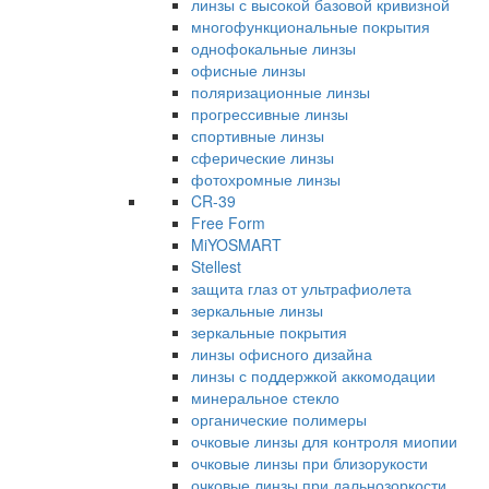
линзы с высокой базовой кривизной
многофункциональные покрытия
однофокальные линзы
офисные линзы
поляризационные линзы
прогрессивные линзы
спортивные линзы
сферические линзы
фотохромные линзы
CR-39
Free Form
MiYOSMART
Stellest
защита глаз от ультрафиолета
зеркальные линзы
зеркальные покрытия
линзы офисного дизайна
линзы с поддержкой аккомодации
минеральное стекло
органические полимеры
очковые линзы для контроля миопии
очковые линзы при близорукости
очковые линзы при дальнозоркости