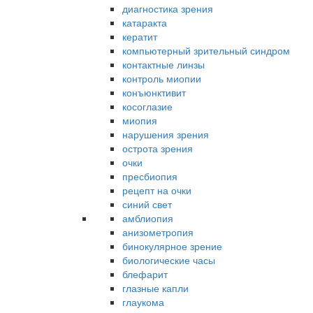
диагностика зрения
катаракта
кератит
компьютерный зрительный синдром
контактные линзы
контроль миопии
конъюнктивит
косоглазие
миопия
нарушения зрения
острота зрения
очки
пресбиопия
рецепт на очки
синий свет
амблиопия
анизометропия
бинокулярное зрение
биологические часы
блефарит
глазные капли
глаукома