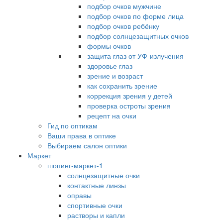
подбор очков мужчине
подбор очков по форме лица
подбор очков ребёнку
подбор солнцезащитных очков
формы очков
защита глаз от УФ-излучения
здоровье глаз
зрение и возраст
как сохранить зрение
коррекция зрения у детей
проверка остроты зрения
рецепт на очки
Гид по оптикам
Ваши права в оптике
Выбираем салон оптики
Маркет
шопинг-маркет-1
солнцезащитные очки
контактные линзы
оправы
спортивные очки
растворы и капли