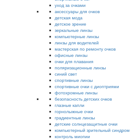
уход за очками
аксессуары для очков
детская мода
детское зрение
зеркальные линзы
компьютерные линзы
линзы для водителей
мастерская по ремонту очков
офисные линзы
очки для плавания
поляризационные линзы
синий свет
спортивные линзы
спортивные очки с диоптриями
фотохромные линзы
безопасность детских очков
глазные капли
горнолыжные очки
градиентные линзы
детские солнцезащитные очки
компьютерный зрительный синдром
контроль миопии