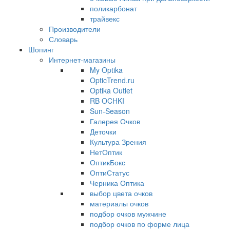
поликарбонат
трайвекс
Производители
Словарь
Шопинг
Интернет-магазины
My Optika
OpticTrend.ru
Optika Outlet
RB OCHKI
Sun-Season
Галерея Очков
Деточки
Культура Зрения
НетОптик
ОптикБокс
ОптиСтатус
Черника Оптика
выбор цвета очков
материалы очков
подбор очков мужчине
подбор очков по форме лица