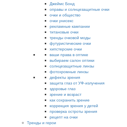
Джеймс Бонд
оправы и солнцезащитные очки
очки и общество
очки унисекс
рекламные кампании
титановые очки
тренды очковой моды
футуристические очки
хипстерские очки
ваши права в оптике
выбираем салон оптики
солнцезащитные линзы
фотохромные линзы
дефекты зрения
защита глаз от УФ-излучения
здоровье глаз
зрение и возраст
как сохранить зрение
коррекция зрения у детей
проверка остроты зрения
рецепт на очки
Тренды и герои