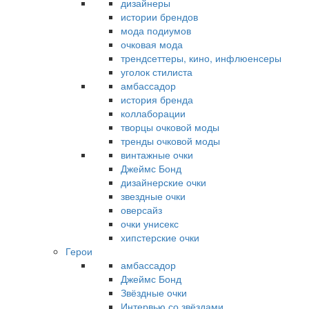
дизайнеры
истории брендов
мода подиумов
очковая мода
трендсеттеры, кино, инфлюенсеры
уголок стилиста
амбассадор
история бренда
коллаборации
творцы очковой моды
тренды очковой моды
винтажные очки
Джеймс Бонд
дизайнерские очки
звездные очки
оверсайз
очки унисекс
хипстерские очки
Герои
амбассадор
Джеймс Бонд
Звёздные очки
Интервью со звёздами