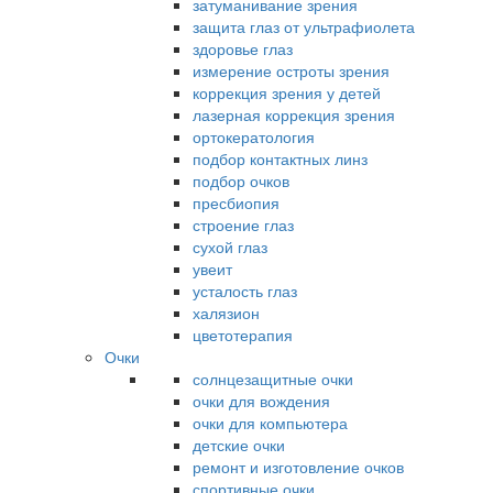
затуманивание зрения
защита глаз от ультрафиолета
здоровье глаз
измерение остроты зрения
коррекция зрения у детей
лазерная коррекция зрения
ортокератология
подбор контактных линз
подбор очков
пресбиопия
строение глаз
сухой глаз
увеит
усталость глаз
халязион
цветотерапия
Очки
солнцезащитные очки
очки для вождения
очки для компьютера
детские очки
ремонт и изготовление очков
спортивные очки