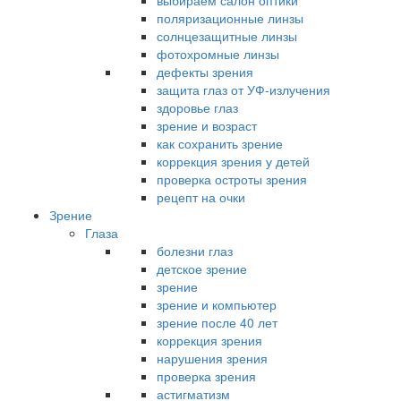
выбираем салон оптики
поляризационные линзы
солнцезащитные линзы
фотохромные линзы
дефекты зрения
защита глаз от УФ-излучения
здоровье глаз
зрение и возраст
как сохранить зрение
коррекция зрения у детей
проверка остроты зрения
рецепт на очки
Зрение
Глаза
болезни глаз
детское зрение
зрение
зрение и компьютер
зрение после 40 лет
коррекция зрения
нарушения зрения
проверка зрения
астигматизм