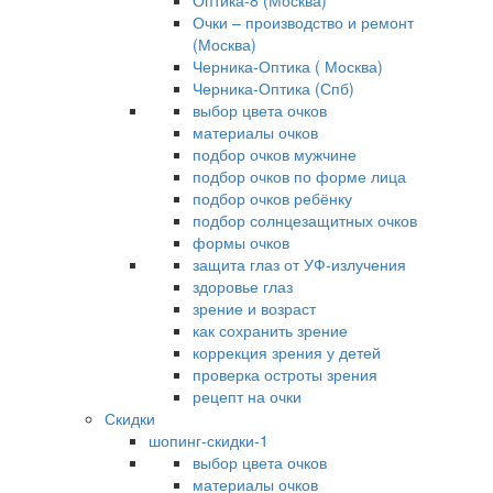
Оптика-8 (Москва)
Очки – производство и ремонт
(Москва)
Черника-Оптика ( Москва)
Черника-Оптика (Спб)
выбор цвета очков
материалы очков
подбор очков мужчине
подбор очков по форме лица
подбор очков ребёнку
подбор солнцезащитных очков
формы очков
защита глаз от УФ-излучения
здоровье глаз
зрение и возраст
как сохранить зрение
коррекция зрения у детей
проверка остроты зрения
рецепт на очки
Скидки
шопинг-скидки-1
выбор цвета очков
материалы очков