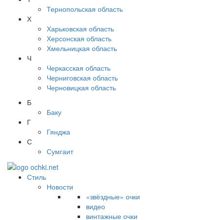
Тернопольская область
Х
Харьковская область
Херсонская область
Хмельницкая область
Ч
Черкасская область
Черниговская область
Черновицкая область
Б
Баку
Г
Гянджа
С
Сумгаит
Стиль
Новости
«звёздные» очки
видео
винтажные очки