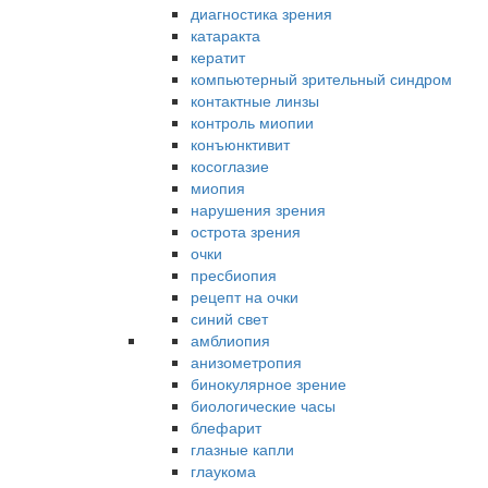
диагностика зрения
катаракта
кератит
компьютерный зрительный синдром
контактные линзы
контроль миопии
конъюнктивит
косоглазие
миопия
нарушения зрения
острота зрения
очки
пресбиопия
рецепт на очки
синий свет
амблиопия
анизометропия
бинокулярное зрение
биологические часы
блефарит
глазные капли
глаукома