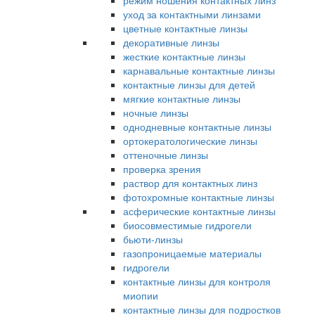
режим ношения контактных линз
уход за контактными линзами
цветные контактные линзы
декоративные линзы
жесткие контактные линзы
карнавальные контактные линзы
контактные линзы для детей
мягкие контактные линзы
ночные линзы
однодневные контактные линзы
ортокератологические линзы
оттеночные линзы
проверка зрения
раствор для контактных линз
фотохромные контактные линзы
асферические контактные линзы
биосовместимые гидрогели
бьюти-линзы
газопроницаемые материалы
гидрогели
контактные линзы для контроля
миопии
контактные линзы для подростков