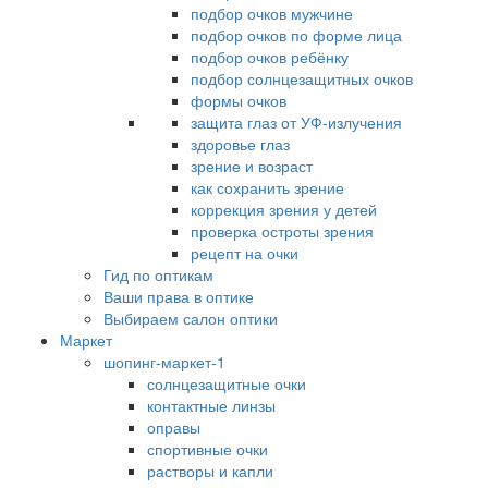
подбор очков мужчине
подбор очков по форме лица
подбор очков ребёнку
подбор солнцезащитных очков
формы очков
защита глаз от УФ-излучения
здоровье глаз
зрение и возраст
как сохранить зрение
коррекция зрения у детей
проверка остроты зрения
рецепт на очки
Гид по оптикам
Ваши права в оптике
Выбираем салон оптики
Маркет
шопинг-маркет-1
солнцезащитные очки
контактные линзы
оправы
спортивные очки
растворы и капли