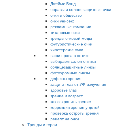
Джеймс Бонд
оправы и солнцезащитные очки
очки и общество
очки унисекс
рекламные кампании
титановые очки
тренды очковой моды
футуристические очки
хипстерские очки
ваши права в оптике
выбираем салон оптики
солнцезащитные линзы
фотохромные линзы
дефекты зрения
защита глаз от УФ-излучения
здоровье глаз
зрение и возраст
как сохранить зрение
коррекция зрения у детей
проверка остроты зрения
рецепт на очки
Тренды и герои