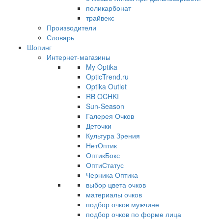
поликарбонат
трайвекс
Производители
Словарь
Шопинг
Интернет-магазины
My Optika
OpticTrend.ru
Optika Outlet
RB OCHKI
Sun-Season
Галерея Очков
Деточки
Культура Зрения
НетОптик
ОптикБокс
ОптиСтатус
Черника Оптика
выбор цвета очков
материалы очков
подбор очков мужчине
подбор очков по форме лица