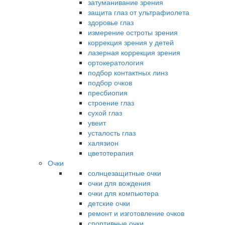
затуманивание зрения
защита глаз от ультрафиолета
здоровье глаз
измерение остроты зрения
коррекция зрения у детей
лазерная коррекция зрения
ортокератология
подбор контактных линз
подбор очков
пресбиопия
строение глаз
сухой глаз
увеит
усталость глаз
халязион
цветотерапия
Очки
солнцезащитные очки
очки для вождения
очки для компьютера
детские очки
ремонт и изготовление очков
спортивные очки