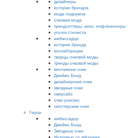
дизайнеры
истории брендов
мода подиумов
очковая мода
трендсеттеры, кино, инфлюенсеры
уголок стилиста
амбассадор
история бренда
коллаборации
творцы очковой моды
тренды очковой моды
винтажные очки
Джеймс Бонд
дизайнерские очки
звездные очки
оверсайз
очки унисекс
хипстерские очки
Герои
амбассадор
Джеймс Бонд
Звёздные очки
Интервью со звёздами