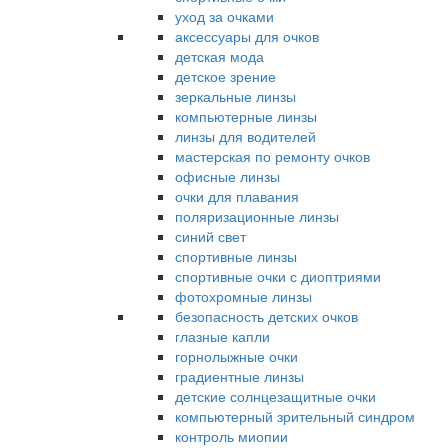
уход за очками
аксессуары для очков
детская мода
детское зрение
зеркальные линзы
компьютерные линзы
линзы для водителей
мастерская по ремонту очков
офисные линзы
очки для плавания
поляризационные линзы
синий свет
спортивные линзы
спортивные очки с диоптриями
фотохромные линзы
безопасность детских очков
глазные капли
горнолыжные очки
градиентные линзы
детские солнцезащитные очки
компьютерный зрительный синдром
контроль миопии