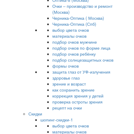
Оптика-8 (Москва)
Очки – производство и ремонт
(Москва)
Черника-Оптика ( Москва)
Черника-Оптика (Спб)
выбор цвета очков
материалы очков
подбор очков мужчине
подбор очков по форме лица
подбор очков ребёнку
подбор солнцезащитных очков
формы очков
защита глаз от УФ-излучения
здоровье глаз
зрение и возраст
как сохранить зрение
коррекция зрения у детей
проверка остроты зрения
рецепт на очки
Скидки
шопинг-скидки-1
выбор цвета очков
материалы очков