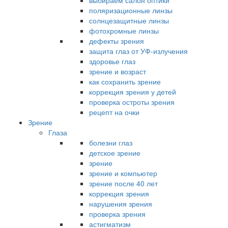
выбираем салон оптики
поляризационные линзы
солнцезащитные линзы
фотохромные линзы
дефекты зрения
защита глаз от УФ-излучения
здоровье глаз
зрение и возраст
как сохранить зрение
коррекция зрения у детей
проверка остроты зрения
рецепт на очки
Зрение
Глаза
болезни глаз
детское зрение
зрение
зрение и компьютер
зрение после 40 лет
коррекция зрения
нарушения зрения
проверка зрения
астигматизм