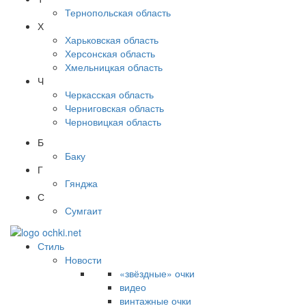
Тернопольская область
Х
Харьковская область
Херсонская область
Хмельницкая область
Ч
Черкасская область
Черниговская область
Черновицкая область
Б
Баку
Г
Гянджа
С
Сумгаит
Стиль
Новости
«звёздные» очки
видео
винтажные очки