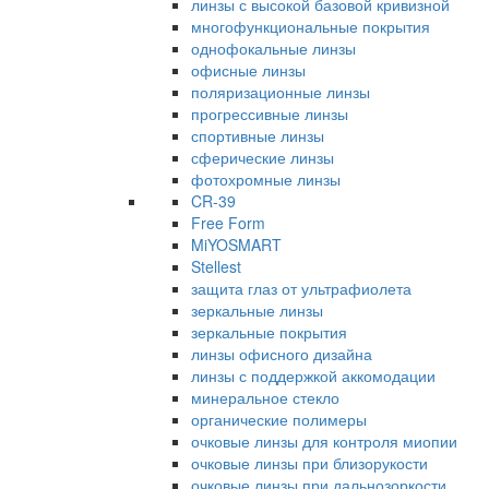
линзы с высокой базовой кривизной
многофункциональные покрытия
однофокальные линзы
офисные линзы
поляризационные линзы
прогрессивные линзы
спортивные линзы
сферические линзы
фотохромные линзы
CR-39
Free Form
MiYOSMART
Stellest
защита глаз от ультрафиолета
зеркальные линзы
зеркальные покрытия
линзы офисного дизайна
линзы с поддержкой аккомодации
минеральное стекло
органические полимеры
очковые линзы для контроля миопии
очковые линзы при близорукости
очковые линзы при дальнозоркости