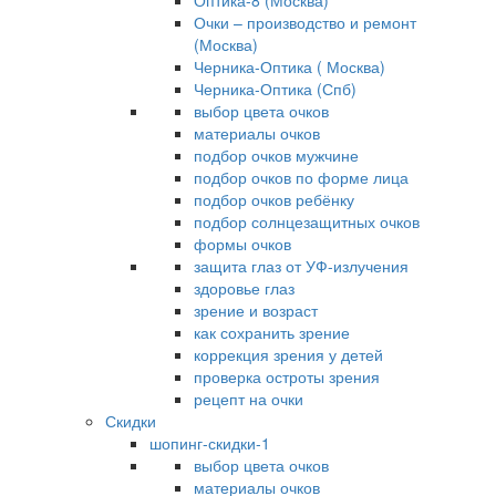
Оптика-8 (Москва)
Очки – производство и ремонт
(Москва)
Черника-Оптика ( Москва)
Черника-Оптика (Спб)
выбор цвета очков
материалы очков
подбор очков мужчине
подбор очков по форме лица
подбор очков ребёнку
подбор солнцезащитных очков
формы очков
защита глаз от УФ-излучения
здоровье глаз
зрение и возраст
как сохранить зрение
коррекция зрения у детей
проверка остроты зрения
рецепт на очки
Скидки
шопинг-скидки-1
выбор цвета очков
материалы очков