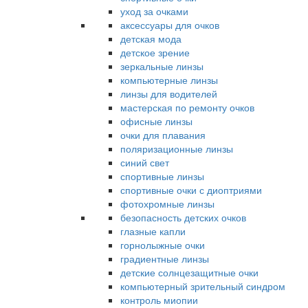
уход за очками
аксессуары для очков
детская мода
детское зрение
зеркальные линзы
компьютерные линзы
линзы для водителей
мастерская по ремонту очков
офисные линзы
очки для плавания
поляризационные линзы
синий свет
спортивные линзы
спортивные очки с диоптриями
фотохромные линзы
безопасность детских очков
глазные капли
горнолыжные очки
градиентные линзы
детские солнцезащитные очки
компьютерный зрительный синдром
контроль миопии