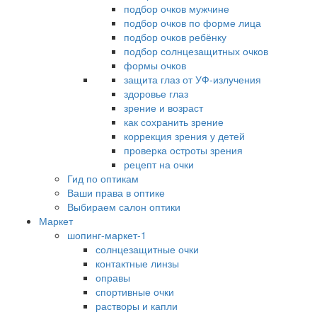
подбор очков мужчине
подбор очков по форме лица
подбор очков ребёнку
подбор солнцезащитных очков
формы очков
защита глаз от УФ-излучения
здоровье глаз
зрение и возраст
как сохранить зрение
коррекция зрения у детей
проверка остроты зрения
рецепт на очки
Гид по оптикам
Ваши права в оптике
Выбираем салон оптики
Маркет
шопинг-маркет-1
солнцезащитные очки
контактные линзы
оправы
спортивные очки
растворы и капли