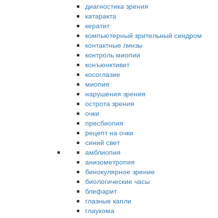
диагностика зрения
катаракта
кератит
компьютерный зрительный синдром
контактные линзы
контроль миопии
конъюнктивит
косоглазие
миопия
нарушения зрения
острота зрения
очки
пресбиопия
рецепт на очки
синий свет
амблиопия
анизометропия
бинокулярное зрение
биологические часы
блефарит
глазные капли
глаукома