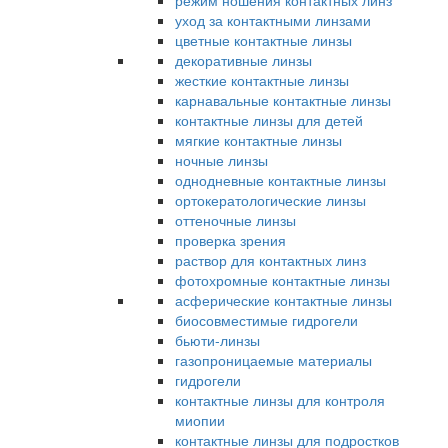
режим ношения контактных линз
уход за контактными линзами
цветные контактные линзы
декоративные линзы
жесткие контактные линзы
карнавальные контактные линзы
контактные линзы для детей
мягкие контактные линзы
ночные линзы
однодневные контактные линзы
ортокератологические линзы
оттеночные линзы
проверка зрения
раствор для контактных линз
фотохромные контактные линзы
асферические контактные линзы
биосовместимые гидрогели
бьюти-линзы
газопроницаемые материалы
гидрогели
контактные линзы для контроля
миопии
контактные линзы для подростков