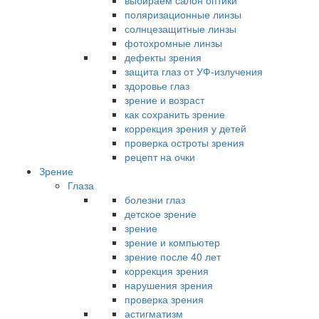
выбираем салон оптики
поляризационные линзы
солнцезащитные линзы
фотохромные линзы
дефекты зрения
защита глаз от УФ-излучения
здоровье глаз
зрение и возраст
как сохранить зрение
коррекция зрения у детей
проверка остроты зрения
рецепт на очки
Зрение
Глаза
болезни глаз
детское зрение
зрение
зрение и компьютер
зрение после 40 лет
коррекция зрения
нарушения зрения
проверка зрения
астигматизм