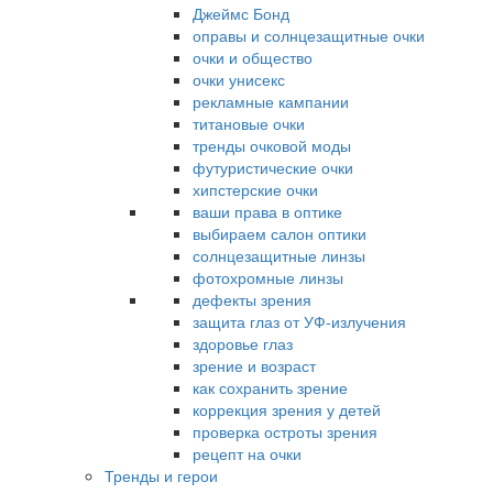
Джеймс Бонд
оправы и солнцезащитные очки
очки и общество
очки унисекс
рекламные кампании
титановые очки
тренды очковой моды
футуристические очки
хипстерские очки
ваши права в оптике
выбираем салон оптики
солнцезащитные линзы
фотохромные линзы
дефекты зрения
защита глаз от УФ-излучения
здоровье глаз
зрение и возраст
как сохранить зрение
коррекция зрения у детей
проверка остроты зрения
рецепт на очки
Тренды и герои