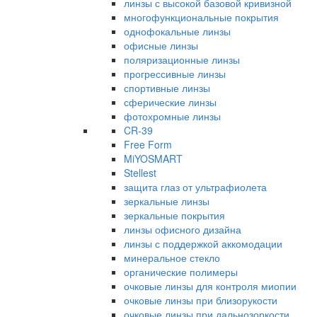
линзы с высокой базовой кривизной
многофункциональные покрытия
однофокальные линзы
офисные линзы
поляризационные линзы
прогрессивные линзы
спортивные линзы
сферические линзы
фотохромные линзы
CR-39
Free Form
MiYOSMART
Stellest
защита глаз от ультрафиолета
зеркальные линзы
зеркальные покрытия
линзы офисного дизайна
линзы с поддержкой аккомодации
минеральное стекло
органические полимеры
очковые линзы для контроля миопии
очковые линзы при близорукости
очковые линзы при дальнозоркости