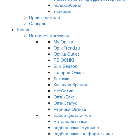
поликарбонат
трайвекс
Производители
Словарь
Шопинг
Интернет-магазины
My Optika
OpticTrend.ru
Optika Outlet
RB OCHKI
Sun-Season
Галерея Очков
Деточки
Культура Зрения
НетОптик
ОптикБокс
ОптиСтатус
Черника Оптика
выбор цвета очков
материалы очков
подбор очков мужчине
подбор очков по форме лица