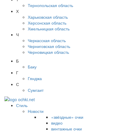
Тернопольская область
Х
Харьковская область
Херсонская область
Хмельницкая область
Ч
Черкасская область
Черниговская область
Черновицкая область
Б
Баку
Г
Гянджа
С
Сумгаит
Стиль
Новости
«звёздные» очки
видео
винтажные очки