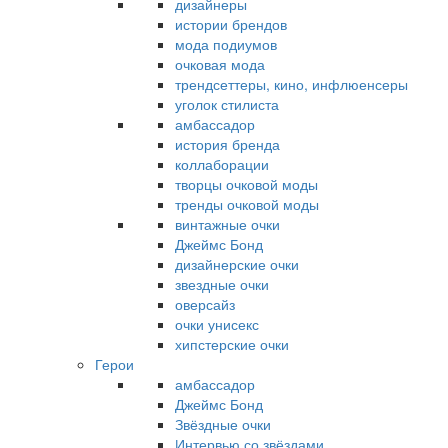
дизайнеры
истории брендов
мода подиумов
очковая мода
трендсеттеры, кино, инфлюенсеры
уголок стилиста
амбассадор
история бренда
коллаборации
творцы очковой моды
тренды очковой моды
винтажные очки
Джеймс Бонд
дизайнерские очки
звездные очки
оверсайз
очки унисекс
хипстерские очки
Герои
амбассадор
Джеймс Бонд
Звёздные очки
Интервью со звёздами