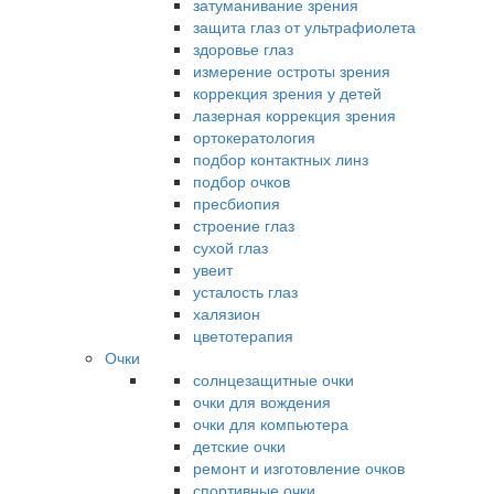
затуманивание зрения
защита глаз от ультрафиолета
здоровье глаз
измерение остроты зрения
коррекция зрения у детей
лазерная коррекция зрения
ортокератология
подбор контактных линз
подбор очков
пресбиопия
строение глаз
сухой глаз
увеит
усталость глаз
халязион
цветотерапия
Очки
солнцезащитные очки
очки для вождения
очки для компьютера
детские очки
ремонт и изготовление очков
спортивные очки