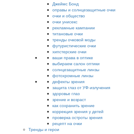
Джеймс Бонд
оправы и солнцезащитные очки
очки и общество
очки унисекс
рекламные кампании
титановые очки
тренды очковой моды
футуристические очки
хипстерские очки
ваши права в оптике
выбираем салон оптики
солнцезащитные линзы
фотохромные линзы
дефекты зрения
защита глаз от УФ-излучения
здоровье глаз
зрение и возраст
как сохранить зрение
коррекция зрения у детей
проверка остроты зрения
рецепт на очки
Тренды и герои