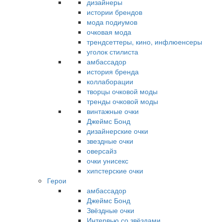
дизайнеры
истории брендов
мода подиумов
очковая мода
трендсеттеры, кино, инфлюенсеры
уголок стилиста
амбассадор
история бренда
коллаборации
творцы очковой моды
тренды очковой моды
винтажные очки
Джеймс Бонд
дизайнерские очки
звездные очки
оверсайз
очки унисекс
хипстерские очки
Герои
амбассадор
Джеймс Бонд
Звёздные очки
Интервью со звёздами