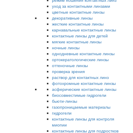
режим ношения контактных линз
уход за контактными линзами
цветные контактные линзы
декоративные линзы
жесткие контактные линзы
карнавальные контактные линзы
контактные линзы для детей
мягкие контактные линзы
ночные линзы
однодневные контактные линзы
ортокератологические линзы
оттеночные линзы
проверка зрения
раствор для контактных линз
фотохромные контактные линзы
асферические контактные линзы
биосовместимые гидрогели
бьюти-линзы
газопроницаемые материалы
гидрогели
контактные линзы для контроля
миопии
контактные линзы для подростков