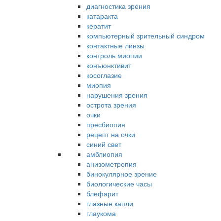
диагностика зрения
катаракта
кератит
компьютерный зрительный синдром
контактные линзы
контроль миопии
конъюнктивит
косоглазие
миопия
нарушения зрения
острота зрения
очки
пресбиопия
рецепт на очки
синий свет
амблиопия
анизометропия
бинокулярное зрение
биологические часы
блефарит
глазные капли
глаукома