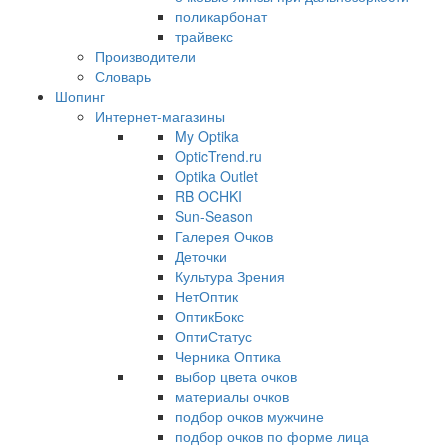
поликарбонат
трайвекс
Производители
Словарь
Шопинг
Интернет-магазины
My Optika
OpticTrend.ru
Optika Outlet
RB OCHKI
Sun-Season
Галерея Очков
Деточки
Культура Зрения
НетОптик
ОптикБокс
ОптиСтатус
Черника Оптика
выбор цвета очков
материалы очков
подбор очков мужчине
подбор очков по форме лица