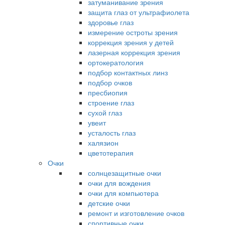
затуманивание зрения
защита глаз от ультрафиолета
здоровье глаз
измерение остроты зрения
коррекция зрения у детей
лазерная коррекция зрения
ортокератология
подбор контактных линз
подбор очков
пресбиопия
строение глаз
сухой глаз
увеит
усталость глаз
халязион
цветотерапия
Очки
солнцезащитные очки
очки для вождения
очки для компьютера
детские очки
ремонт и изготовление очков
спортивные очки