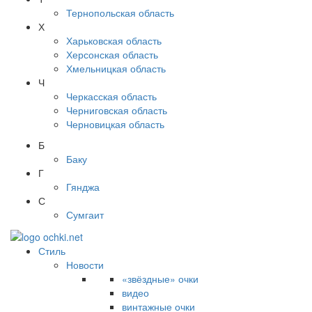
Тернопольская область
Х
Харьковская область
Херсонская область
Хмельницкая область
Ч
Черкасская область
Черниговская область
Черновицкая область
Б
Баку
Г
Гянджа
С
Сумгаит
Стиль
Новости
«звёздные» очки
видео
винтажные очки