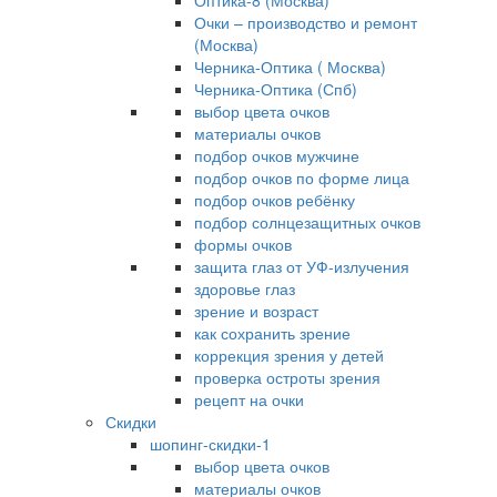
Оптика-8 (Москва)
Очки – производство и ремонт
(Москва)
Черника-Оптика ( Москва)
Черника-Оптика (Спб)
выбор цвета очков
материалы очков
подбор очков мужчине
подбор очков по форме лица
подбор очков ребёнку
подбор солнцезащитных очков
формы очков
защита глаз от УФ-излучения
здоровье глаз
зрение и возраст
как сохранить зрение
коррекция зрения у детей
проверка остроты зрения
рецепт на очки
Скидки
шопинг-скидки-1
выбор цвета очков
материалы очков