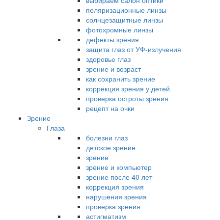
выбираем салон оптики
поляризационные линзы
солнцезащитные линзы
фотохромные линзы
дефекты зрения
защита глаз от УФ-излучения
здоровье глаз
зрение и возраст
как сохранить зрение
коррекция зрения у детей
проверка остроты зрения
рецепт на очки
Зрение
Глаза
болезни глаз
детское зрение
зрение
зрение и компьютер
зрение после 40 лет
коррекция зрения
нарушения зрения
проверка зрения
астигматизм