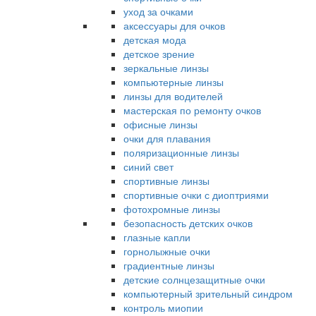
уход за очками
аксессуары для очков
детская мода
детское зрение
зеркальные линзы
компьютерные линзы
линзы для водителей
мастерская по ремонту очков
офисные линзы
очки для плавания
поляризационные линзы
синий свет
спортивные линзы
спортивные очки с диоптриями
фотохромные линзы
безопасность детских очков
глазные капли
горнолыжные очки
градиентные линзы
детские солнцезащитные очки
компьютерный зрительный синдром
контроль миопии