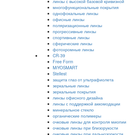
линзы с высокой базовой кривизной
многофункциональные покрытия
однофокальные линзы
офисные линзы
поляризационные линзы
прогрессивные линзы
спортивные линзы
сферические линзы
фотохромные линзы
CR-39
Free Form
MiYOSMART
Stellest
защита глаз от ультрафиолета
зеркальные линзы
зеркальные покрытия
линзы офисного дизайна
линзы с поддержкой аккомодации
минеральное стекло
органические полимеры
очковые линзы для контроля миопии
очковые линзы при близорукости
очковые линзы при дальнозоркости