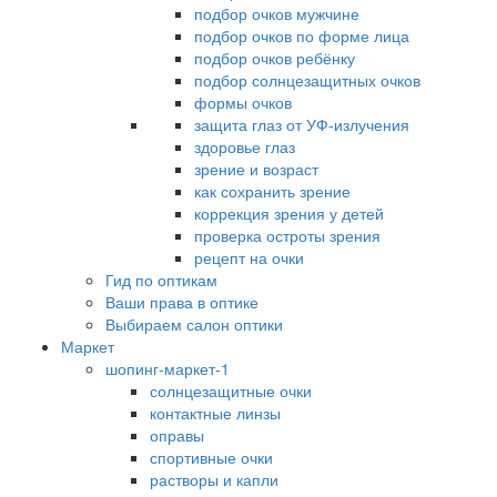
подбор очков мужчине
подбор очков по форме лица
подбор очков ребёнку
подбор солнцезащитных очков
формы очков
защита глаз от УФ-излучения
здоровье глаз
зрение и возраст
как сохранить зрение
коррекция зрения у детей
проверка остроты зрения
рецепт на очки
Гид по оптикам
Ваши права в оптике
Выбираем салон оптики
Маркет
шопинг-маркет-1
солнцезащитные очки
контактные линзы
оправы
спортивные очки
растворы и капли