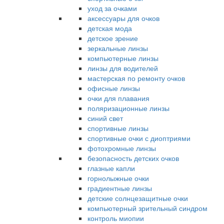
уход за очками
аксессуары для очков
детская мода
детское зрение
зеркальные линзы
компьютерные линзы
линзы для водителей
мастерская по ремонту очков
офисные линзы
очки для плавания
поляризационные линзы
синий свет
спортивные линзы
спортивные очки с диоптриями
фотохромные линзы
безопасность детских очков
глазные капли
горнолыжные очки
градиентные линзы
детские солнцезащитные очки
компьютерный зрительный синдром
контроль миопии