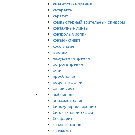
диагностика зрения
катаракта
кератит
компьютерный зрительный синдром
контактные линзы
контроль миопии
конъюнктивит
косоглазие
миопия
нарушения зрения
острота зрения
очки
пресбиопия
рецепт на очки
синий свет
амблиопия
анизометропия
бинокулярное зрение
биологические часы
блефарит
глазные капли
глаукома