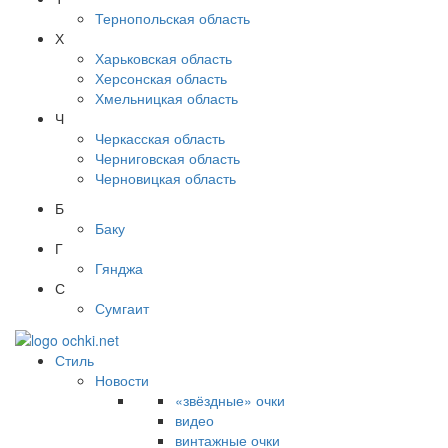
Тернопольская область
Х
Харьковская область
Херсонская область
Хмельницкая область
Ч
Черкасская область
Черниговская область
Черновицкая область
Б
Баку
Г
Гянджа
С
Сумгаит
Стиль
Новости
«звёздные» очки
видео
винтажные очки