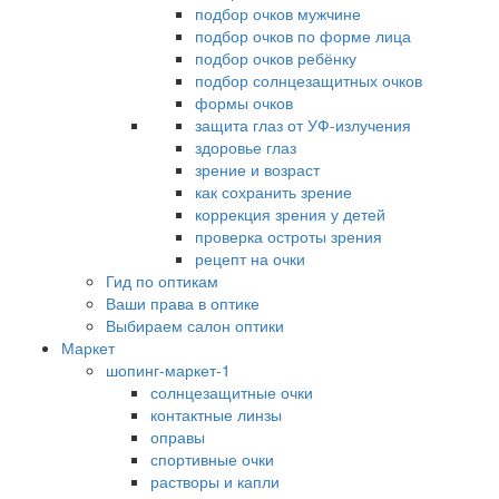
подбор очков мужчине
подбор очков по форме лица
подбор очков ребёнку
подбор солнцезащитных очков
формы очков
защита глаз от УФ-излучения
здоровье глаз
зрение и возраст
как сохранить зрение
коррекция зрения у детей
проверка остроты зрения
рецепт на очки
Гид по оптикам
Ваши права в оптике
Выбираем салон оптики
Маркет
шопинг-маркет-1
солнцезащитные очки
контактные линзы
оправы
спортивные очки
растворы и капли