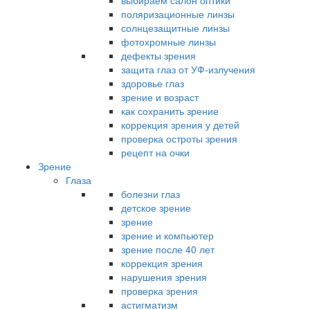
выбираем салон оптики
поляризационные линзы
солнцезащитные линзы
фотохромные линзы
дефекты зрения
защита глаз от УФ-излучения
здоровье глаз
зрение и возраст
как сохранить зрение
коррекция зрения у детей
проверка остроты зрения
рецепт на очки
Зрение
Глаза
болезни глаз
детское зрение
зрение
зрение и компьютер
зрение после 40 лет
коррекция зрения
нарушения зрения
проверка зрения
астигматизм