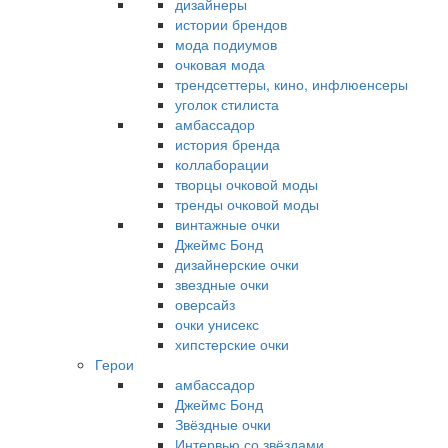
дизайнеры
истории брендов
мода подиумов
очковая мода
трендсеттеры, кино, инфлюенсеры
уголок стилиста
амбассадор
история бренда
коллаборации
творцы очковой моды
тренды очковой моды
винтажные очки
Джеймс Бонд
дизайнерские очки
звездные очки
оверсайз
очки унисекс
хипстерские очки
Герои
амбассадор
Джеймс Бонд
Звёздные очки
Интервью со звёздами