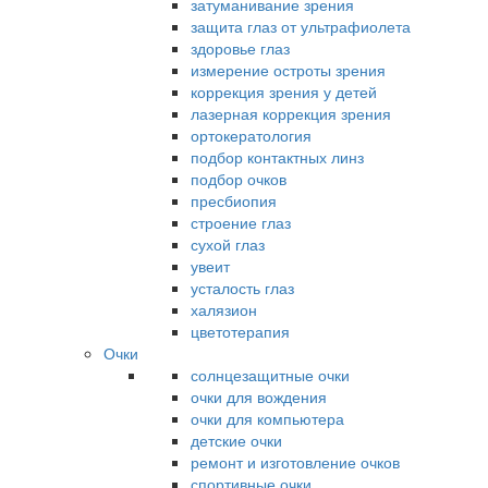
затуманивание зрения
защита глаз от ультрафиолета
здоровье глаз
измерение остроты зрения
коррекция зрения у детей
лазерная коррекция зрения
ортокератология
подбор контактных линз
подбор очков
пресбиопия
строение глаз
сухой глаз
увеит
усталость глаз
халязион
цветотерапия
Очки
солнцезащитные очки
очки для вождения
очки для компьютера
детские очки
ремонт и изготовление очков
спортивные очки