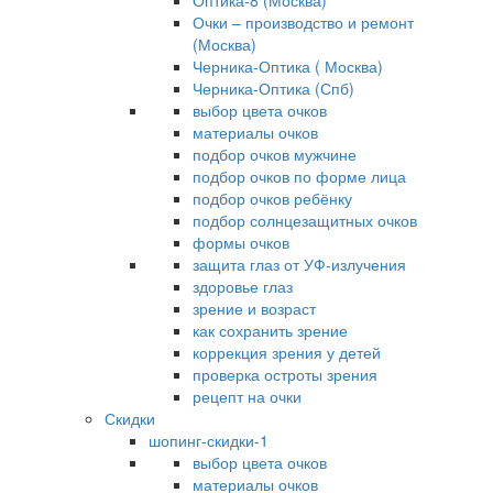
Оптика-8 (Москва)
Очки – производство и ремонт
(Москва)
Черника-Оптика ( Москва)
Черника-Оптика (Спб)
выбор цвета очков
материалы очков
подбор очков мужчине
подбор очков по форме лица
подбор очков ребёнку
подбор солнцезащитных очков
формы очков
защита глаз от УФ-излучения
здоровье глаз
зрение и возраст
как сохранить зрение
коррекция зрения у детей
проверка остроты зрения
рецепт на очки
Скидки
шопинг-скидки-1
выбор цвета очков
материалы очков