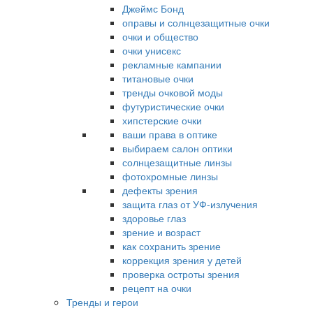
Джеймс Бонд
оправы и солнцезащитные очки
очки и общество
очки унисекс
рекламные кампании
титановые очки
тренды очковой моды
футуристические очки
хипстерские очки
ваши права в оптике
выбираем салон оптики
солнцезащитные линзы
фотохромные линзы
дефекты зрения
защита глаз от УФ-излучения
здоровье глаз
зрение и возраст
как сохранить зрение
коррекция зрения у детей
проверка остроты зрения
рецепт на очки
Тренды и герои