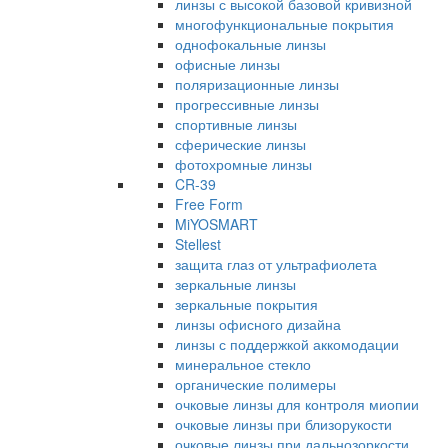
линзы с высокой базовой кривизной
многофункциональные покрытия
однофокальные линзы
офисные линзы
поляризационные линзы
прогрессивные линзы
спортивные линзы
сферические линзы
фотохромные линзы
CR-39
Free Form
MiYOSMART
Stellest
защита глаз от ультрафиолета
зеркальные линзы
зеркальные покрытия
линзы офисного дизайна
линзы с поддержкой аккомодации
минеральное стекло
органические полимеры
очковые линзы для контроля миопии
очковые линзы при близорукости
очковые линзы при дальнозоркости