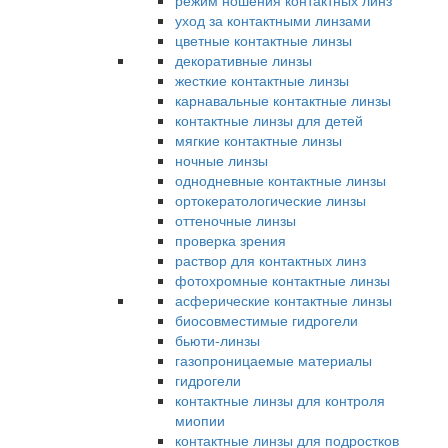
режим ношения контактных линз
уход за контактными линзами
цветные контактные линзы
декоративные линзы
жесткие контактные линзы
карнавальные контактные линзы
контактные линзы для детей
мягкие контактные линзы
ночные линзы
однодневные контактные линзы
ортокератологические линзы
оттеночные линзы
проверка зрения
раствор для контактных линз
фотохромные контактные линзы
асферические контактные линзы
биосовместимые гидрогели
бьюти-линзы
газопроницаемые материалы
гидрогели
контактные линзы для контроля
миопии
контактные линзы для подростков