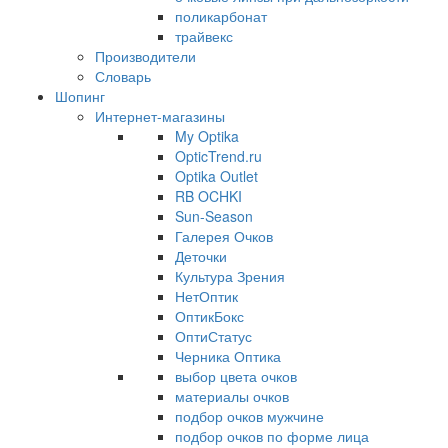
поликарбонат
трайвекс
Производители
Словарь
Шопинг
Интернет-магазины
My Optika
OpticTrend.ru
Optika Outlet
RB OCHKI
Sun-Season
Галерея Очков
Деточки
Культура Зрения
НетОптик
ОптикБокс
ОптиСтатус
Черника Оптика
выбор цвета очков
материалы очков
подбор очков мужчине
подбор очков по форме лица