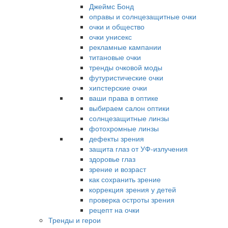
Джеймс Бонд
оправы и солнцезащитные очки
очки и общество
очки унисекс
рекламные кампании
титановые очки
тренды очковой моды
футуристические очки
хипстерские очки
ваши права в оптике
выбираем салон оптики
солнцезащитные линзы
фотохромные линзы
дефекты зрения
защита глаз от УФ-излучения
здоровье глаз
зрение и возраст
как сохранить зрение
коррекция зрения у детей
проверка остроты зрения
рецепт на очки
Тренды и герои