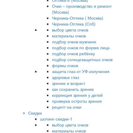
Оптика-8 (Москва)
Очки – производство и ремонт
(Москва)
Черника-Оптика ( Москва)
Черника-Оптика (Спб)
выбор цвета очков
материалы очков
подбор очков мужчине
подбор очков по форме лица
подбор очков ребёнку
подбор солнцезащитных очков
формы очков
защита глаз от УФ-излучения
здоровье глаз
зрение и возраст
как сохранить зрение
коррекция зрения у детей
проверка остроты зрения
рецепт на очки
Скидки
шопинг-скидки-1
выбор цвета очков
материалы очков