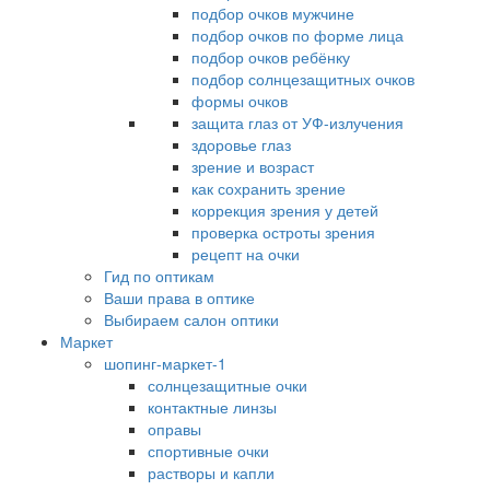
подбор очков мужчине
подбор очков по форме лица
подбор очков ребёнку
подбор солнцезащитных очков
формы очков
защита глаз от УФ-излучения
здоровье глаз
зрение и возраст
как сохранить зрение
коррекция зрения у детей
проверка остроты зрения
рецепт на очки
Гид по оптикам
Ваши права в оптике
Выбираем салон оптики
Маркет
шопинг-маркет-1
солнцезащитные очки
контактные линзы
оправы
спортивные очки
растворы и капли