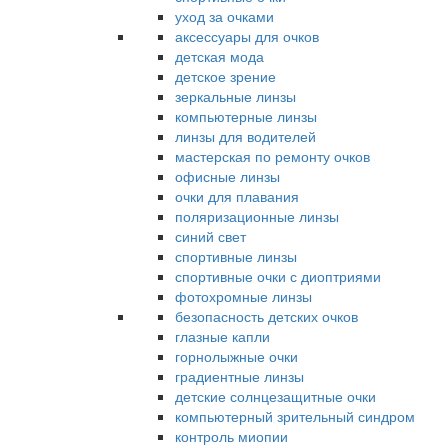
уход за очками
аксессуары для очков
детская мода
детское зрение
зеркальные линзы
компьютерные линзы
линзы для водителей
мастерская по ремонту очков
офисные линзы
очки для плавания
поляризационные линзы
синий свет
спортивные линзы
спортивные очки с диоптриями
фотохромные линзы
безопасность детских очков
глазные капли
горнолыжные очки
градиентные линзы
детские солнцезащитные очки
компьютерный зрительный синдром
контроль миопии