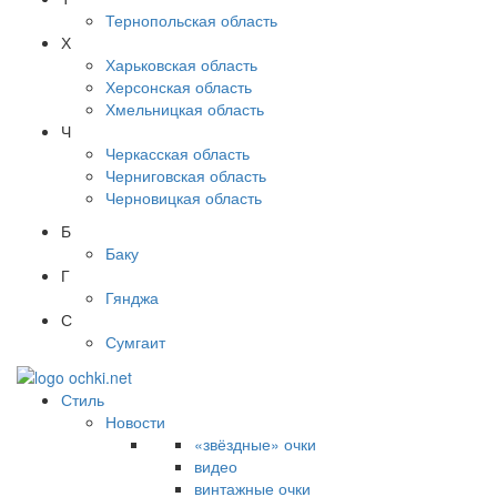
Тернопольская область
Х
Харьковская область
Херсонская область
Хмельницкая область
Ч
Черкасская область
Черниговская область
Черновицкая область
Б
Баку
Г
Гянджа
С
Сумгаит
Стиль
Новости
«звёздные» очки
видео
винтажные очки