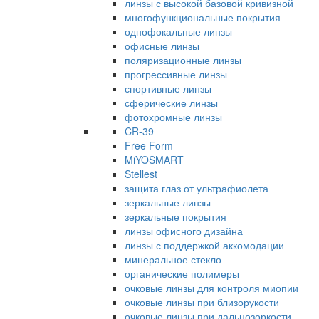
линзы с высокой базовой кривизной
многофункциональные покрытия
однофокальные линзы
офисные линзы
поляризационные линзы
прогрессивные линзы
спортивные линзы
сферические линзы
фотохромные линзы
CR-39
Free Form
MiYOSMART
Stellest
защита глаз от ультрафиолета
зеркальные линзы
зеркальные покрытия
линзы офисного дизайна
линзы с поддержкой аккомодации
минеральное стекло
органические полимеры
очковые линзы для контроля миопии
очковые линзы при близорукости
очковые линзы при дальнозоркости