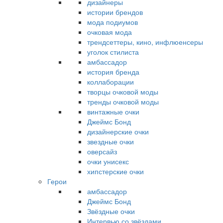
дизайнеры
истории брендов
мода подиумов
очковая мода
трендсеттеры, кино, инфлюенсеры
уголок стилиста
амбассадор
история бренда
коллаборации
творцы очковой моды
тренды очковой моды
винтажные очки
Джеймс Бонд
дизайнерские очки
звездные очки
оверсайз
очки унисекс
хипстерские очки
Герои
амбассадор
Джеймс Бонд
Звёздные очки
Интервью со звёздами