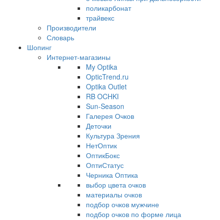
поликарбонат
трайвекс
Производители
Словарь
Шопинг
Интернет-магазины
My Optika
OpticTrend.ru
Optika Outlet
RB OCHKI
Sun-Season
Галерея Очков
Деточки
Культура Зрения
НетОптик
ОптикБокс
ОптиСтатус
Черника Оптика
выбор цвета очков
материалы очков
подбор очков мужчине
подбор очков по форме лица