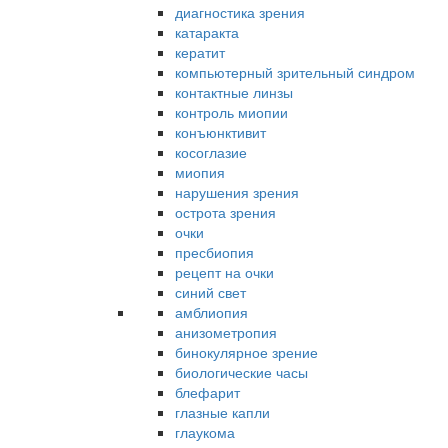
диагностика зрения
катаракта
кератит
компьютерный зрительный синдром
контактные линзы
контроль миопии
конъюнктивит
косоглазие
миопия
нарушения зрения
острота зрения
очки
пресбиопия
рецепт на очки
синий свет
амблиопия
анизометропия
бинокулярное зрение
биологические часы
блефарит
глазные капли
глаукома