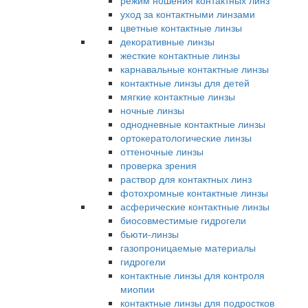
режим ношения контактных линз
уход за контактными линзами
цветные контактные линзы
декоративные линзы
жесткие контактные линзы
карнавальные контактные линзы
контактные линзы для детей
мягкие контактные линзы
ночные линзы
однодневные контактные линзы
ортокератологические линзы
оттеночные линзы
проверка зрения
раствор для контактных линз
фотохромные контактные линзы
асферические контактные линзы
биосовместимые гидрогели
бьюти-линзы
газопроницаемые материалы
гидрогели
контактные линзы для контроля
миопии
контактные линзы для подростков