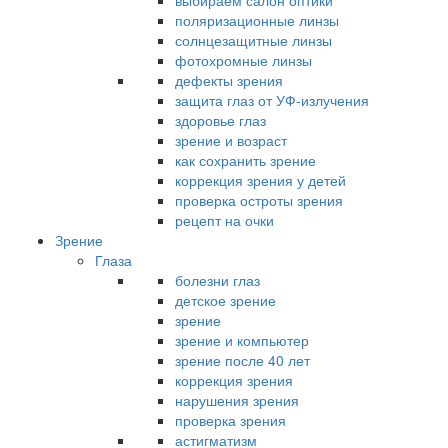
выбираем салон оптики
поляризационные линзы
солнцезащитные линзы
фотохромные линзы
дефекты зрения
защита глаз от УФ-излучения
здоровье глаз
зрение и возраст
как сохранить зрение
коррекция зрения у детей
проверка остроты зрения
рецепт на очки
Зрение
Глаза
болезни глаз
детское зрение
зрение
зрение и компьютер
зрение после 40 лет
коррекция зрения
нарушения зрения
проверка зрения
астигматизм