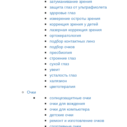
затуманивание зрения
защита глаз от ультрафиолета
здоровье глаз
измерение остроты зрения
коррекция зрения у детей
лазерная коррекция зрения
ортокератология
подбор контактных линз
подбор очков
пресбиопия
строение глаз
сухой глаз
увеит
усталость глаз
халязион
цветотерапия
Очки
солнцезащитные очки
очки для вождения
очки для компьютера
детские очки
ремонт и изготовление очков
спортивные очки