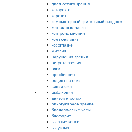
диагностика зрения
катаракта
кератит
компьютерный зрительный синдром
контактные линзы
контроль миопии
конъюнктивит
косоглазие
миопия
нарушения зрения
острота зрения
очки
пресбиопия
рецепт на очки
синий свет
амблиопия
анизометропия
бинокулярное зрение
биологические часы
блефарит
глазные капли
глаукома