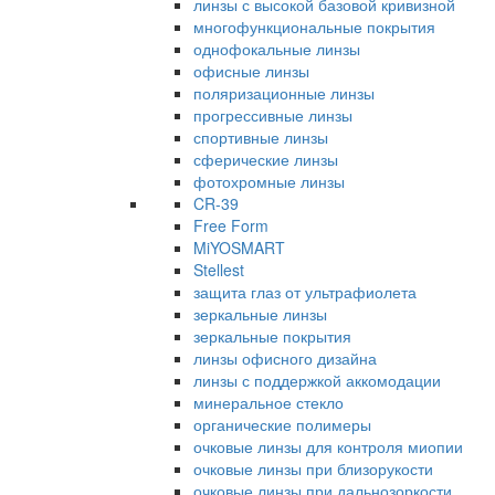
линзы с высокой базовой кривизной
многофункциональные покрытия
однофокальные линзы
офисные линзы
поляризационные линзы
прогрессивные линзы
спортивные линзы
сферические линзы
фотохромные линзы
CR-39
Free Form
MiYOSMART
Stellest
защита глаз от ультрафиолета
зеркальные линзы
зеркальные покрытия
линзы офисного дизайна
линзы с поддержкой аккомодации
минеральное стекло
органические полимеры
очковые линзы для контроля миопии
очковые линзы при близорукости
очковые линзы при дальнозоркости