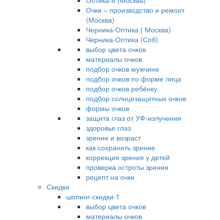
Оптика-8 (Москва)
Очки – производство и ремонт
(Москва)
Черника-Оптика ( Москва)
Черника-Оптика (Спб)
выбор цвета очков
материалы очков
подбор очков мужчине
подбор очков по форме лица
подбор очков ребёнку
подбор солнцезащитных очков
формы очков
защита глаз от УФ-излучения
здоровье глаз
зрение и возраст
как сохранить зрение
коррекция зрения у детей
проверка остроты зрения
рецепт на очки
Скидки
шопинг-скидки-1
выбор цвета очков
материалы очков