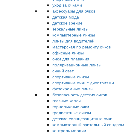
уход за очками
аксессуары для очков
детская мода
детское зрение
зеркальные линзы
компьютерные линзы
линзы для водителей
мастерская по ремонту очков
офисные линзы
очки для плавания
поляризационные линзы
синий свет
спортивные линзы
спортивные очки с диоптриями
фотохромные линзы
безопасность детских очков
глазные капли
горнолыжные очки
градиентные линзы
детские солнцезащитные очки
компьютерный зрительный синдром
контроль миопии