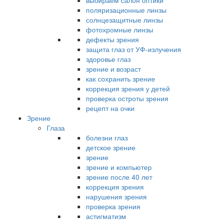
выбираем салон оптики
поляризационные линзы
солнцезащитные линзы
фотохромные линзы
дефекты зрения
защита глаз от УФ-излучения
здоровье глаз
зрение и возраст
как сохранить зрение
коррекция зрения у детей
проверка остроты зрения
рецепт на очки
Зрение
Глаза
болезни глаз
детское зрение
зрение
зрение и компьютер
зрение после 40 лет
коррекция зрения
нарушения зрения
проверка зрения
астигматизм