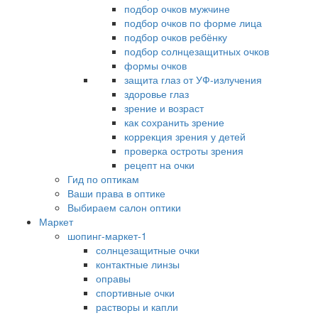
подбор очков мужчине
подбор очков по форме лица
подбор очков ребёнку
подбор солнцезащитных очков
формы очков
защита глаз от УФ-излучения
здоровье глаз
зрение и возраст
как сохранить зрение
коррекция зрения у детей
проверка остроты зрения
рецепт на очки
Гид по оптикам
Ваши права в оптике
Выбираем салон оптики
Маркет
шопинг-маркет-1
солнцезащитные очки
контактные линзы
оправы
спортивные очки
растворы и капли