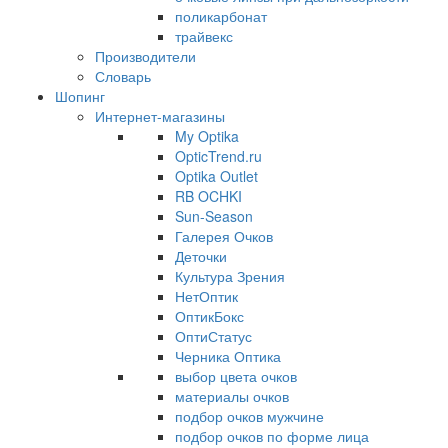
поликарбонат
трайвекс
Производители
Словарь
Шопинг
Интернет-магазины
My Optika
OpticTrend.ru
Optika Outlet
RB OCHKI
Sun-Season
Галерея Очков
Деточки
Культура Зрения
НетОптик
ОптикБокс
ОптиСтатус
Черника Оптика
выбор цвета очков
материалы очков
подбор очков мужчине
подбор очков по форме лица