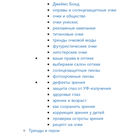
Джеймс Бонд
оправы и солнцезащитные очки
очки и общество
очки унисекс
рекламные кампании
титановые очки
тренды очковой моды
футуристические очки
хипстерские очки
ваши права в оптике
выбираем салон оптики
солнцезащитные линзы
фотохромные линзы
дефекты зрения
защита глаз от УФ-излучения
здоровье глаз
зрение и возраст
как сохранить зрение
коррекция зрения у детей
проверка остроты зрения
рецепт на очки
Тренды и герои