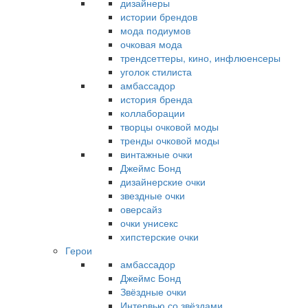
дизайнеры
истории брендов
мода подиумов
очковая мода
трендсеттеры, кино, инфлюенсеры
уголок стилиста
амбассадор
история бренда
коллаборации
творцы очковой моды
тренды очковой моды
винтажные очки
Джеймс Бонд
дизайнерские очки
звездные очки
оверсайз
очки унисекс
хипстерские очки
Герои
амбассадор
Джеймс Бонд
Звёздные очки
Интервью со звёздами