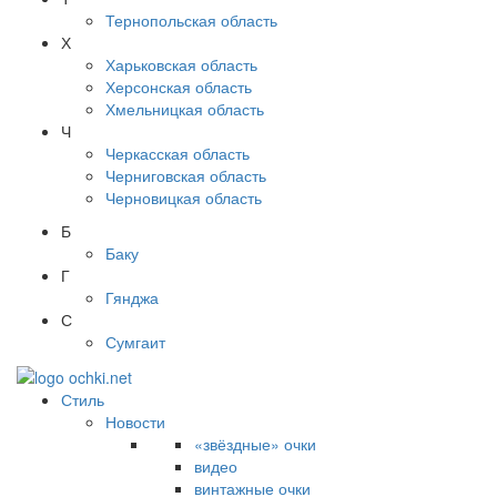
Тернопольская область
Х
Харьковская область
Херсонская область
Хмельницкая область
Ч
Черкасская область
Черниговская область
Черновицкая область
Б
Баку
Г
Гянджа
С
Сумгаит
Стиль
Новости
«звёздные» очки
видео
винтажные очки