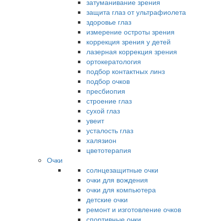
затуманивание зрения
защита глаз от ультрафиолета
здоровье глаз
измерение остроты зрения
коррекция зрения у детей
лазерная коррекция зрения
ортокератология
подбор контактных линз
подбор очков
пресбиопия
строение глаз
сухой глаз
увеит
усталость глаз
халязион
цветотерапия
Очки
солнцезащитные очки
очки для вождения
очки для компьютера
детские очки
ремонт и изготовление очков
спортивные очки