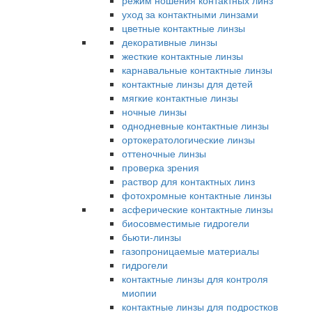
режим ношения контактных линз
уход за контактными линзами
цветные контактные линзы
декоративные линзы
жесткие контактные линзы
карнавальные контактные линзы
контактные линзы для детей
мягкие контактные линзы
ночные линзы
однодневные контактные линзы
ортокератологические линзы
оттеночные линзы
проверка зрения
раствор для контактных линз
фотохромные контактные линзы
асферические контактные линзы
биосовместимые гидрогели
бьюти-линзы
газопроницаемые материалы
гидрогели
контактные линзы для контроля
миопии
контактные линзы для подростков