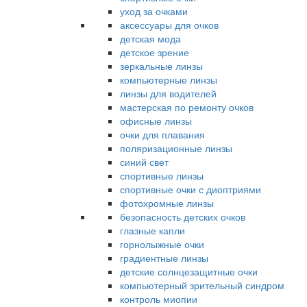
уход за очками
аксессуары для очков
детская мода
детское зрение
зеркальные линзы
компьютерные линзы
линзы для водителей
мастерская по ремонту очков
офисные линзы
очки для плавания
поляризационные линзы
синий свет
спортивные линзы
спортивные очки с диоптриями
фотохромные линзы
безопасность детских очков
глазные капли
горнолыжные очки
градиентные линзы
детские солнцезащитные очки
компьютерный зрительный синдром
контроль миопии