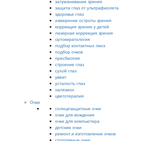
затуманивание зрения
защита глаз от ультрафиолета
здоровье глаз
измерение остроты зрения
коррекция зрения у детей
лазерная коррекция зрения
ортокератология
подбор контактных линз
подбор очков
пресбиопия
строение глаз
сухой глаз
увеит
усталость глаз
халязион
цветотерапия
Очки
солнцезащитные очки
очки для вождения
очки для компьютера
детские очки
ремонт и изготовление очков
спортивные очки