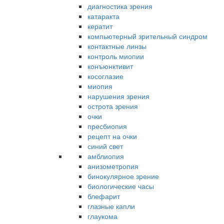
диагностика зрения
катаракта
кератит
компьютерный зрительный синдром
контактные линзы
контроль миопии
конъюнктивит
косоглазие
миопия
нарушения зрения
острота зрения
очки
пресбиопия
рецепт на очки
синий свет
амблиопия
анизометропия
бинокулярное зрение
биологические часы
блефарит
глазные капли
глаукома