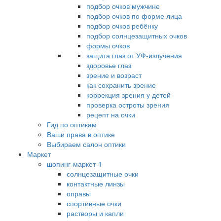
подбор очков мужчине
подбор очков по форме лица
подбор очков ребёнку
подбор солнцезащитных очков
формы очков
защита глаз от УФ-излучения
здоровье глаз
зрение и возраст
как сохранить зрение
коррекция зрения у детей
проверка остроты зрения
рецепт на очки
Гид по оптикам
Ваши права в оптике
Выбираем салон оптики
Маркет
шопинг-маркет-1
солнцезащитные очки
контактные линзы
оправы
спортивные очки
растворы и капли