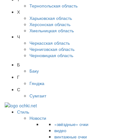
Тернопольская область
Х
Харьковская область
Херсонская область
Хмельницкая область
Ч
Черкасская область
Черниговская область
Черновицкая область
Б
Баку
Г
Гянджа
С
Сумгаит
Стиль
Новости
«звёздные» очки
видео
винтажные очки