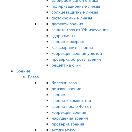
выбираем салон оптики
поляризационные линзы
солнцезащитные линзы
фотохромные линзы
дефекты зрения
защита глаз от УФ-излучения
здоровье глаз
зрение и возраст
как сохранить зрение
коррекция зрения у детей
проверка остроты зрения
рецепт на очки
Зрение
Глаза
болезни глаз
детское зрение
зрение
зрение и компьютер
зрение после 40 лет
коррекция зрения
нарушения зрения
проверка зрения
астигматизм