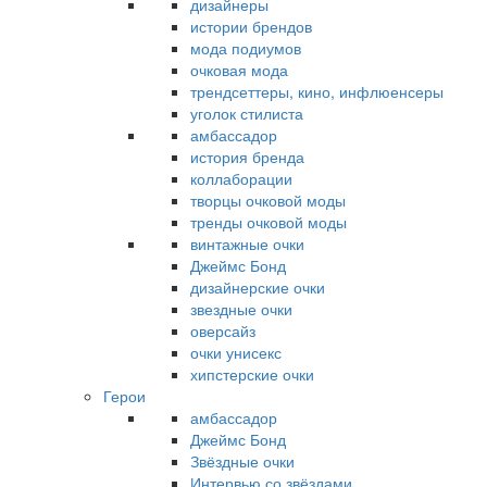
дизайнеры
истории брендов
мода подиумов
очковая мода
трендсеттеры, кино, инфлюенсеры
уголок стилиста
амбассадор
история бренда
коллаборации
творцы очковой моды
тренды очковой моды
винтажные очки
Джеймс Бонд
дизайнерские очки
звездные очки
оверсайз
очки унисекс
хипстерские очки
Герои
амбассадор
Джеймс Бонд
Звёздные очки
Интервью со звёздами