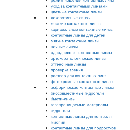
режим ношения контактных линз
уход за контактными линзами
цветные контактные линзы
декоративные линзы
жесткие контактные линзы
карнавальные контактные линзы
контактные линзы для детей
мягкие контактные линзы
ночные линзы
однодневные контактные линзы
ортокератологические линзы
оттеночные линзы
проверка зрения
раствор для контактных линз
фотохромные контактные линзы
асферические контактные линзы
биосовместимые гидрогели
бьюти-линзы
газопроницаемые материалы
гидрогели
контактные линзы для контроля
миопии
контактные линзы для подростков