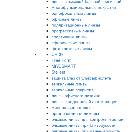
линзы с высокой базовой кривизной
многофункциональные покрытия
однофокальные линзы
офисные линзы
поляризационные линзы
прогрессивные линзы
спортивные линзы
сферические линзы
фотохромные линзы
CR-39
Free Form
MiYOSMART
Stellest
защита глаз от ультрафиолета
зеркальные линзы
зеркальные покрытия
линзы офисного дизайна
линзы с поддержкой аккомодации
минеральное стекло
органические полимеры
очковые линзы для контроля миопии
очковые линзы при близорукости
очковые линзы при дальнозоркости