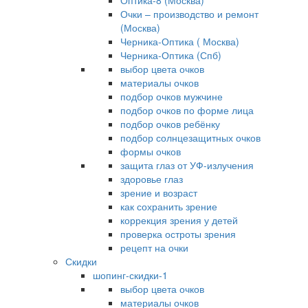
Оптика-8 (Москва)
Очки – производство и ремонт
(Москва)
Черника-Оптика ( Москва)
Черника-Оптика (Спб)
выбор цвета очков
материалы очков
подбор очков мужчине
подбор очков по форме лица
подбор очков ребёнку
подбор солнцезащитных очков
формы очков
защита глаз от УФ-излучения
здоровье глаз
зрение и возраст
как сохранить зрение
коррекция зрения у детей
проверка остроты зрения
рецепт на очки
Скидки
шопинг-скидки-1
выбор цвета очков
материалы очков