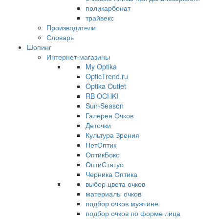
поликарбонат
трайвекс
Производители
Словарь
Шопинг
Интернет-магазины
My Optika
OpticTrend.ru
Optika Outlet
RB OCHKI
Sun-Season
Галерея Очков
Деточки
Культура Зрения
НетОптик
ОптикБокс
ОптиСтатус
Черника Оптика
выбор цвета очков
материалы очков
подбор очков мужчине
подбор очков по форме лица