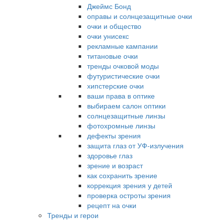
Джеймс Бонд
оправы и солнцезащитные очки
очки и общество
очки унисекс
рекламные кампании
титановые очки
тренды очковой моды
футуристические очки
хипстерские очки
ваши права в оптике
выбираем салон оптики
солнцезащитные линзы
фотохромные линзы
дефекты зрения
защита глаз от УФ-излучения
здоровье глаз
зрение и возраст
как сохранить зрение
коррекция зрения у детей
проверка остроты зрения
рецепт на очки
Тренды и герои