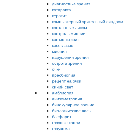
диагностика зрения
катаракта
кератит
компьютерный зрительный синдром
контактные линзы
контроль миопии
конъюнктивит
косоглазие
миопия
нарушения зрения
острота зрения
очки
пресбиопия
рецепт на очки
синий свет
амблиопия
анизометропия
бинокулярное зрение
биологические часы
блефарит
глазные капли
глаукома