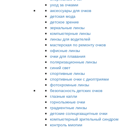
уход за очками
аксессуары для очков
детская мода
детское зрение
зеркальные линзы
компьютерные линзы
линзы для водителей
мастерская по ремонту очков
офисные линзы
очки для плавания
поляризационные линзы
синий свет
спортивные линзы
спортивные очки с диоптриями
фотохромные линзы
безопасность детских очков
глазные капли
горнолыжные очки
градиентные линзы
детские солнцезащитные очки
компьютерный зрительный синдром
контроль миопии