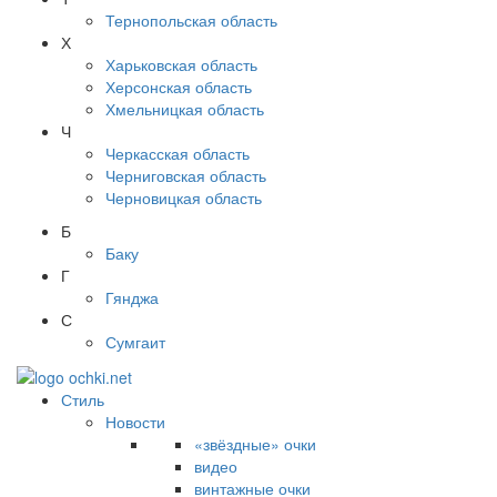
Тернопольская область
Х
Харьковская область
Херсонская область
Хмельницкая область
Ч
Черкасская область
Черниговская область
Черновицкая область
Б
Баку
Г
Гянджа
С
Сумгаит
Стиль
Новости
«звёздные» очки
видео
винтажные очки