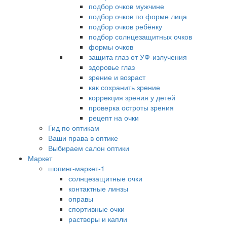
подбор очков мужчине
подбор очков по форме лица
подбор очков ребёнку
подбор солнцезащитных очков
формы очков
защита глаз от УФ-излучения
здоровье глаз
зрение и возраст
как сохранить зрение
коррекция зрения у детей
проверка остроты зрения
рецепт на очки
Гид по оптикам
Ваши права в оптике
Выбираем салон оптики
Маркет
шопинг-маркет-1
солнцезащитные очки
контактные линзы
оправы
спортивные очки
растворы и капли