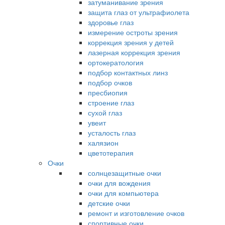
затуманивание зрения
защита глаз от ультрафиолета
здоровье глаз
измерение остроты зрения
коррекция зрения у детей
лазерная коррекция зрения
ортокератология
подбор контактных линз
подбор очков
пресбиопия
строение глаз
сухой глаз
увеит
усталость глаз
халязион
цветотерапия
Очки
солнцезащитные очки
очки для вождения
очки для компьютера
детские очки
ремонт и изготовление очков
спортивные очки