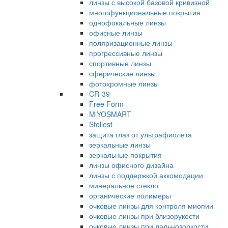
линзы с высокой базовой кривизной
многофункциональные покрытия
однофокальные линзы
офисные линзы
поляризационные линзы
прогрессивные линзы
спортивные линзы
сферические линзы
фотохромные линзы
CR-39
Free Form
MiYOSMART
Stellest
защита глаз от ультрафиолета
зеркальные линзы
зеркальные покрытия
линзы офисного дизайна
линзы с поддержкой аккомодации
минеральное стекло
органические полимеры
очковые линзы для контроля миопии
очковые линзы при близорукости
очковые линзы при дальнозоркости