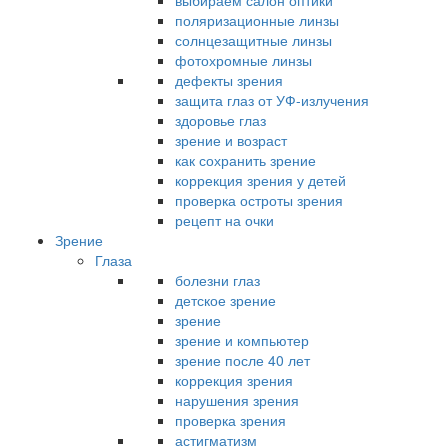
выбираем салон оптики
поляризационные линзы
солнцезащитные линзы
фотохромные линзы
дефекты зрения
защита глаз от УФ-излучения
здоровье глаз
зрение и возраст
как сохранить зрение
коррекция зрения у детей
проверка остроты зрения
рецепт на очки
Зрение
Глаза
болезни глаз
детское зрение
зрение
зрение и компьютер
зрение после 40 лет
коррекция зрения
нарушения зрения
проверка зрения
астигматизм