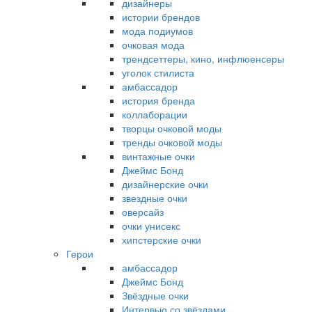
дизайнеры
истории брендов
мода подиумов
очковая мода
трендсеттеры, кино, инфлюенсеры
уголок стилиста
амбассадор
история бренда
коллаборации
творцы очковой моды
тренды очковой моды
винтажные очки
Джеймс Бонд
дизайнерские очки
звездные очки
оверсайз
очки унисекс
хипстерские очки
Герои
амбассадор
Джеймс Бонд
Звёздные очки
Интервью со звёздами