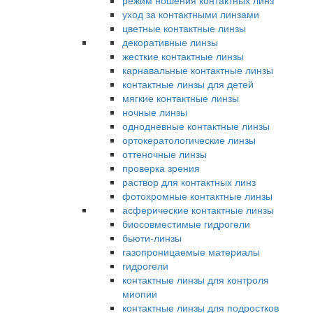
режим ношения контактных линз
уход за контактными линзами
цветные контактные линзы
декоративные линзы
жесткие контактные линзы
карнавальные контактные линзы
контактные линзы для детей
мягкие контактные линзы
ночные линзы
однодневные контактные линзы
ортокератологические линзы
оттеночные линзы
проверка зрения
раствор для контактных линз
фотохромные контактные линзы
асферические контактные линзы
биосовместимые гидрогели
бьюти-линзы
газопроницаемые материалы
гидрогели
контактные линзы для контроля
миопии
контактные линзы для подростков