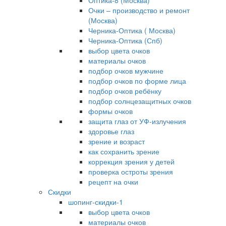
Оптика-8 (Москва)
Очки – производство и ремонт
(Москва)
Черника-Оптика ( Москва)
Черника-Оптика (Спб)
выбор цвета очков
материалы очков
подбор очков мужчине
подбор очков по форме лица
подбор очков ребёнку
подбор солнцезащитных очков
формы очков
защита глаз от УФ-излучения
здоровье глаз
зрение и возраст
как сохранить зрение
коррекция зрения у детей
проверка остроты зрения
рецепт на очки
Скидки
шопинг-скидки-1
выбор цвета очков
материалы очков