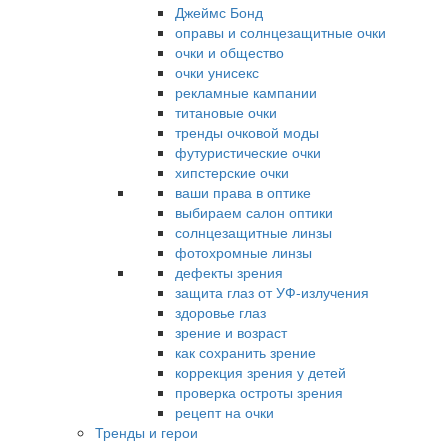
Джеймс Бонд
оправы и солнцезащитные очки
очки и общество
очки унисекс
рекламные кампании
титановые очки
тренды очковой моды
футуристические очки
хипстерские очки
ваши права в оптике
выбираем салон оптики
солнцезащитные линзы
фотохромные линзы
дефекты зрения
защита глаз от УФ-излучения
здоровье глаз
зрение и возраст
как сохранить зрение
коррекция зрения у детей
проверка остроты зрения
рецепт на очки
Тренды и герои