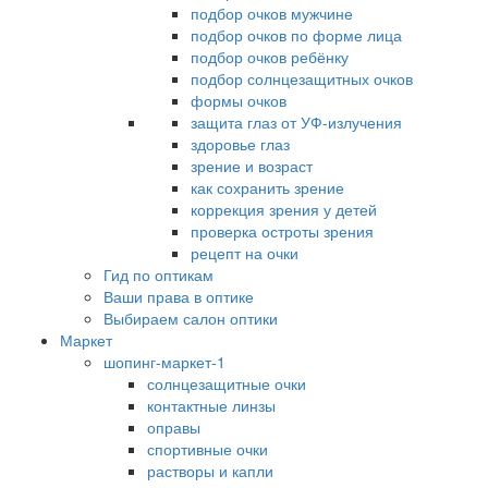
подбор очков мужчине
подбор очков по форме лица
подбор очков ребёнку
подбор солнцезащитных очков
формы очков
защита глаз от УФ-излучения
здоровье глаз
зрение и возраст
как сохранить зрение
коррекция зрения у детей
проверка остроты зрения
рецепт на очки
Гид по оптикам
Ваши права в оптике
Выбираем салон оптики
Маркет
шопинг-маркет-1
солнцезащитные очки
контактные линзы
оправы
спортивные очки
растворы и капли