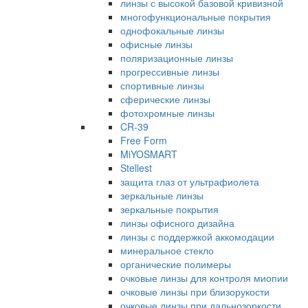
линзы с высокой базовой кривизной
многофункциональные покрытия
однофокальные линзы
офисные линзы
поляризационные линзы
прогрессивные линзы
спортивные линзы
сферические линзы
фотохромные линзы
CR-39
Free Form
MiYOSMART
Stellest
защита глаз от ультрафиолета
зеркальные линзы
зеркальные покрытия
линзы офисного дизайна
линзы с поддержкой аккомодации
минеральное стекло
органические полимеры
очковые линзы для контроля миопии
очковые линзы при близорукости
очковые линзы при дальнозоркости