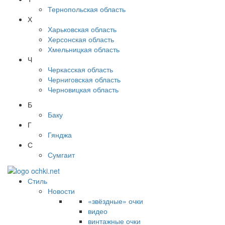
Тернопольская область
Х
Харьковская область
Херсонская область
Хмельницкая область
Ч
Черкасская область
Черниговская область
Черновицкая область
Б
Баку
Г
Гянджа
С
Сумгаит
Стиль
Новости
«звёздные» очки
видео
винтажные очки