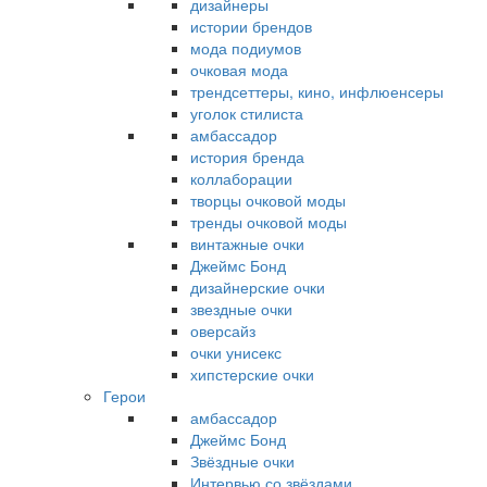
дизайнеры
истории брендов
мода подиумов
очковая мода
трендсеттеры, кино, инфлюенсеры
уголок стилиста
амбассадор
история бренда
коллаборации
творцы очковой моды
тренды очковой моды
винтажные очки
Джеймс Бонд
дизайнерские очки
звездные очки
оверсайз
очки унисекс
хипстерские очки
Герои
амбассадор
Джеймс Бонд
Звёздные очки
Интервью со звёздами