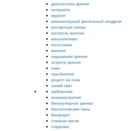
диагностика зрения
катаракта
кератит
компьютерный зрительный синдром
контактные линзы
контроль миопии
конъюнктивит
косоглазие
миопия
нарушения зрения
острота зрения
очки
пресбиопия
рецепт на очки
синий свет
амблиопия
анизометропия
бинокулярное зрение
биологические часы
блефарит
глазные капли
глаукома