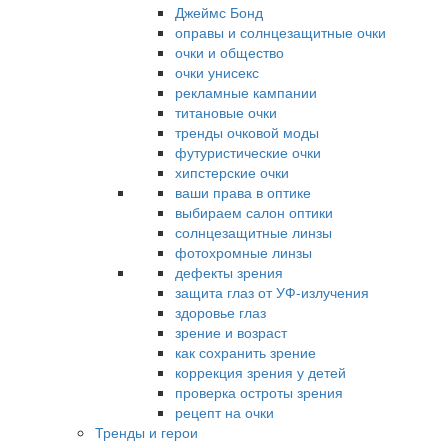
Джеймс Бонд
оправы и солнцезащитные очки
очки и общество
очки унисекс
рекламные кампании
титановые очки
тренды очковой моды
футуристические очки
хипстерские очки
ваши права в оптике
выбираем салон оптики
солнцезащитные линзы
фотохромные линзы
дефекты зрения
защита глаз от УФ-излучения
здоровье глаз
зрение и возраст
как сохранить зрение
коррекция зрения у детей
проверка остроты зрения
рецепт на очки
Тренды и герои