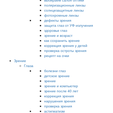
выбираем салон оптики
поляризационные линзы
солнцезащитные линзы
фотохромные линзы
дефекты зрения
защита глаз от УФ-излучения
здоровье глаз
зрение и возраст
как сохранить зрение
коррекция зрения у детей
проверка остроты зрения
рецепт на очки
Зрение
Глаза
болезни глаз
детское зрение
зрение
зрение и компьютер
зрение после 40 лет
коррекция зрения
нарушения зрения
проверка зрения
астигматизм