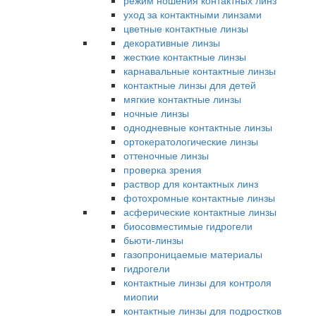
режим ношения контактных линз
уход за контактными линзами
цветные контактные линзы
декоративные линзы
жесткие контактные линзы
карнавальные контактные линзы
контактные линзы для детей
мягкие контактные линзы
ночные линзы
однодневные контактные линзы
ортокератологические линзы
оттеночные линзы
проверка зрения
раствор для контактных линз
фотохромные контактные линзы
асферические контактные линзы
биосовместимые гидрогели
бьюти-линзы
газопроницаемые материалы
гидрогели
контактные линзы для контроля
миопии
контактные линзы для подростков