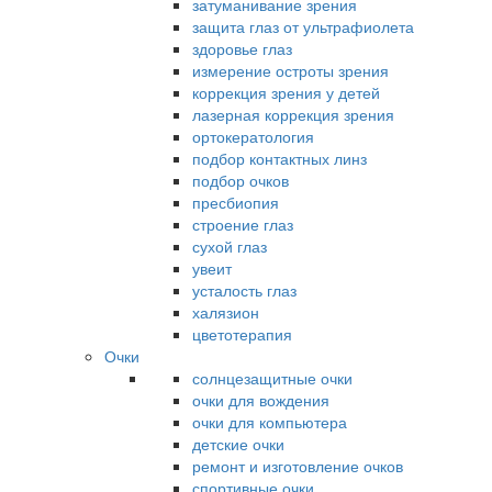
затуманивание зрения
защита глаз от ультрафиолета
здоровье глаз
измерение остроты зрения
коррекция зрения у детей
лазерная коррекция зрения
ортокератология
подбор контактных линз
подбор очков
пресбиопия
строение глаз
сухой глаз
увеит
усталость глаз
халязион
цветотерапия
Очки
солнцезащитные очки
очки для вождения
очки для компьютера
детские очки
ремонт и изготовление очков
спортивные очки