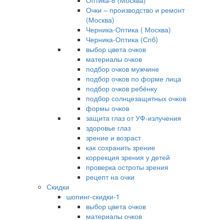
Оптика-8 (Москва)
Очки – производство и ремонт
(Москва)
Черника-Оптика ( Москва)
Черника-Оптика (Спб)
выбор цвета очков
материалы очков
подбор очков мужчине
подбор очков по форме лица
подбор очков ребёнку
подбор солнцезащитных очков
формы очков
защита глаз от УФ-излучения
здоровье глаз
зрение и возраст
как сохранить зрение
коррекция зрения у детей
проверка остроты зрения
рецепт на очки
Скидки
шопинг-скидки-1
выбор цвета очков
материалы очков