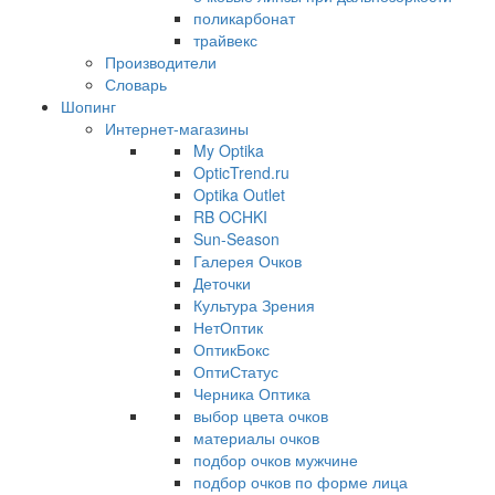
поликарбонат
трайвекс
Производители
Словарь
Шопинг
Интернет-магазины
My Optika
OpticTrend.ru
Optika Outlet
RB OCHKI
Sun-Season
Галерея Очков
Деточки
Культура Зрения
НетОптик
ОптикБокс
ОптиСтатус
Черника Оптика
выбор цвета очков
материалы очков
подбор очков мужчине
подбор очков по форме лица