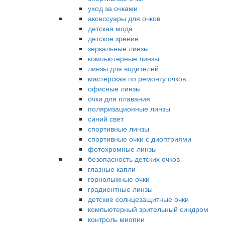
уход за очками
аксессуары для очков
детская мода
детское зрение
зеркальные линзы
компьютерные линзы
линзы для водителей
мастерская по ремонту очков
офисные линзы
очки для плавания
поляризационные линзы
синий свет
спортивные линзы
спортивные очки с диоптриями
фотохромные линзы
безопасность детских очков
глазные капли
горнолыжные очки
градиентные линзы
детские солнцезащитные очки
компьютерный зрительный синдром
контроль миопии