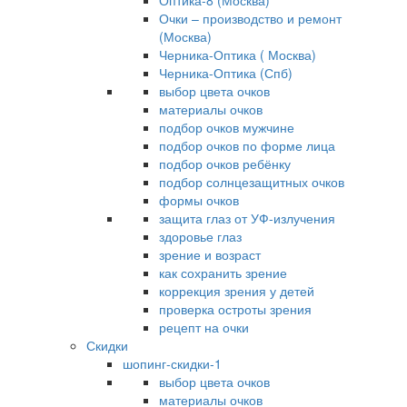
Оптика-8 (Москва)
Очки – производство и ремонт
(Москва)
Черника-Оптика ( Москва)
Черника-Оптика (Спб)
выбор цвета очков
материалы очков
подбор очков мужчине
подбор очков по форме лица
подбор очков ребёнку
подбор солнцезащитных очков
формы очков
защита глаз от УФ-излучения
здоровье глаз
зрение и возраст
как сохранить зрение
коррекция зрения у детей
проверка остроты зрения
рецепт на очки
Скидки
шопинг-скидки-1
выбор цвета очков
материалы очков