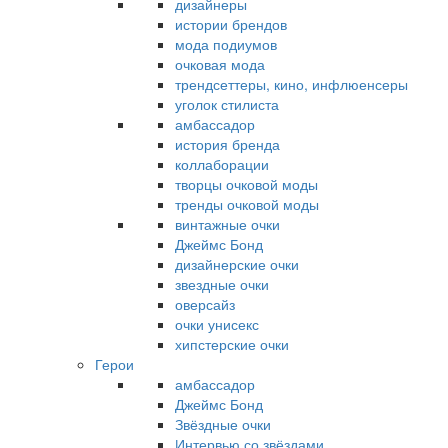
дизайнеры
истории брендов
мода подиумов
очковая мода
трендсеттеры, кино, инфлюенсеры
уголок стилиста
амбассадор
история бренда
коллаборации
творцы очковой моды
тренды очковой моды
винтажные очки
Джеймс Бонд
дизайнерские очки
звездные очки
оверсайз
очки унисекс
хипстерские очки
Герои
амбассадор
Джеймс Бонд
Звёздные очки
Интервью со звёздами