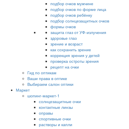
подбор очков мужчине
подбор очков по форме лица
подбор очков ребёнку
подбор солнцезащитных очков
формы очков
защита глаз от УФ-излучения
здоровье глаз
зрение и возраст
как сохранить зрение
коррекция зрения у детей
проверка остроты зрения
рецепт на очки
Гид по оптикам
Ваши права в оптике
Выбираем салон оптики
Маркет
шопинг-маркет-1
солнцезащитные очки
контактные линзы
оправы
спортивные очки
растворы и капли