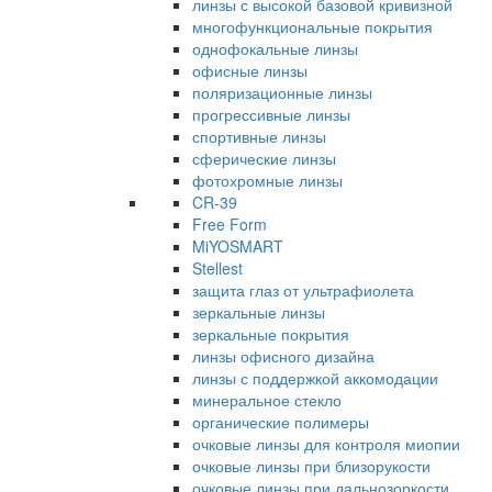
линзы с высокой базовой кривизной
многофункциональные покрытия
однофокальные линзы
офисные линзы
поляризационные линзы
прогрессивные линзы
спортивные линзы
сферические линзы
фотохромные линзы
CR-39
Free Form
MiYOSMART
Stellest
защита глаз от ультрафиолета
зеркальные линзы
зеркальные покрытия
линзы офисного дизайна
линзы с поддержкой аккомодации
минеральное стекло
органические полимеры
очковые линзы для контроля миопии
очковые линзы при близорукости
очковые линзы при дальнозоркости