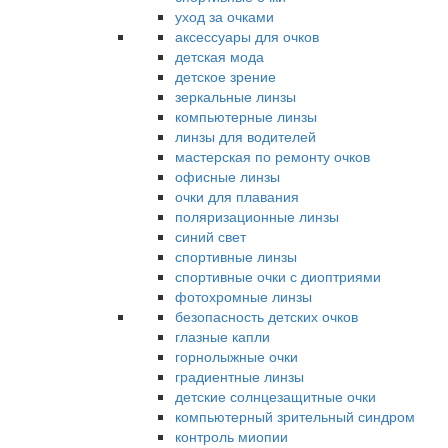
уход за очками
аксессуары для очков
детская мода
детское зрение
зеркальные линзы
компьютерные линзы
линзы для водителей
мастерская по ремонту очков
офисные линзы
очки для плавания
поляризационные линзы
синий свет
спортивные линзы
спортивные очки с диоптриями
фотохромные линзы
безопасность детских очков
глазные капли
горнолыжные очки
градиентные линзы
детские солнцезащитные очки
компьютерный зрительный синдром
контроль миопии