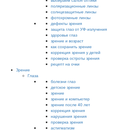
выбираем салон оптики
поляризационные линзы
солнцезащитные линзы
фотохромные линзы
дефекты зрения
защита глаз от УФ-излучения
здоровье глаз
зрение и возраст
как сохранить зрение
коррекция зрения у детей
проверка остроты зрения
рецепт на очки
Зрение
Глаза
болезни глаз
детское зрение
зрение
зрение и компьютер
зрение после 40 лет
коррекция зрения
нарушения зрения
проверка зрения
астигматизм