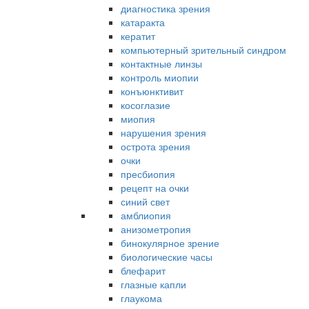
диагностика зрения
катаракта
кератит
компьютерный зрительный синдром
контактные линзы
контроль миопии
конъюнктивит
косоглазие
миопия
нарушения зрения
острота зрения
очки
пресбиопия
рецепт на очки
синий свет
амблиопия
анизометропия
бинокулярное зрение
биологические часы
блефарит
глазные капли
глаукома