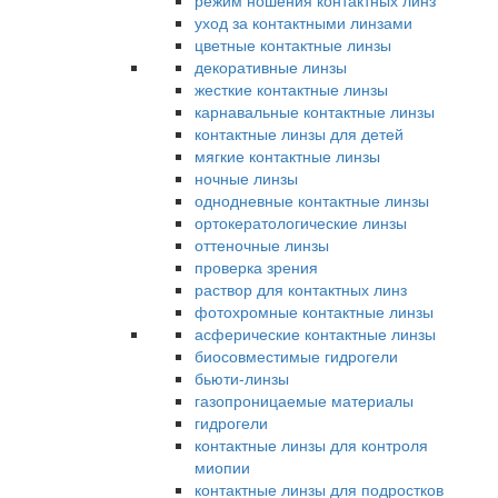
режим ношения контактных линз
уход за контактными линзами
цветные контактные линзы
декоративные линзы
жесткие контактные линзы
карнавальные контактные линзы
контактные линзы для детей
мягкие контактные линзы
ночные линзы
однодневные контактные линзы
ортокератологические линзы
оттеночные линзы
проверка зрения
раствор для контактных линз
фотохромные контактные линзы
асферические контактные линзы
биосовместимые гидрогели
бьюти-линзы
газопроницаемые материалы
гидрогели
контактные линзы для контроля
миопии
контактные линзы для подростков