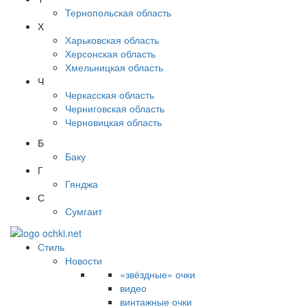
Тернопольская область
Х
Харьковская область
Херсонская область
Хмельницкая область
Ч
Черкасская область
Черниговская область
Черновицкая область
Б
Баку
Г
Гянджа
С
Сумгаит
Стиль
Новости
«звёздные» очки
видео
винтажные очки