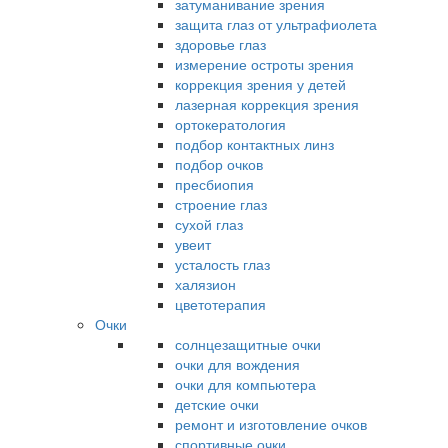
затуманивание зрения
защита глаз от ультрафиолета
здоровье глаз
измерение остроты зрения
коррекция зрения у детей
лазерная коррекция зрения
ортокератология
подбор контактных линз
подбор очков
пресбиопия
строение глаз
сухой глаз
увеит
усталость глаз
халязион
цветотерапия
Очки
солнцезащитные очки
очки для вождения
очки для компьютера
детские очки
ремонт и изготовление очков
спортивные очки