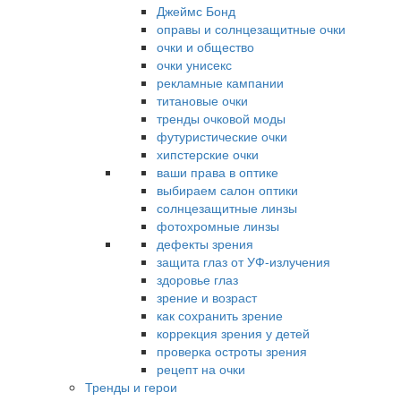
Джеймс Бонд
оправы и солнцезащитные очки
очки и общество
очки унисекс
рекламные кампании
титановые очки
тренды очковой моды
футуристические очки
хипстерские очки
ваши права в оптике
выбираем салон оптики
солнцезащитные линзы
фотохромные линзы
дефекты зрения
защита глаз от УФ-излучения
здоровье глаз
зрение и возраст
как сохранить зрение
коррекция зрения у детей
проверка остроты зрения
рецепт на очки
Тренды и герои