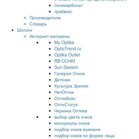
поликарбонат
трайвекс
Производители
Словарь
Шопинг
Интернет-магазины
My Optika
OpticTrend.ru
Optika Outlet
RB OCHKI
Sun-Season
Галерея Очков
Деточки
Культура Зрения
НетОптик
ОптикБокс
ОптиСтатус
Черника Оптика
выбор цвета очков
материалы очков
подбор очков мужчине
подбор очков по форме лица