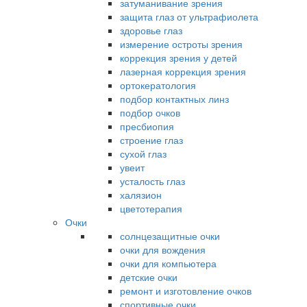
затуманивание зрения
защита глаз от ультрафиолета
здоровье глаз
измерение остроты зрения
коррекция зрения у детей
лазерная коррекция зрения
ортокератология
подбор контактных линз
подбор очков
пресбиопия
строение глаз
сухой глаз
увеит
усталость глаз
халязион
цветотерапия
Очки
солнцезащитные очки
очки для вождения
очки для компьютера
детские очки
ремонт и изготовление очков
спортивные очки