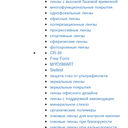
линзы с высокой базовой кривизной
многофункциональные покрытия
однофокальные линзы
офисные линзы
поляризационные линзы
прогрессивные линзы
спортивные линзы
сферические линзы
фотохромные линзы
CR-39
Free Form
MiYOSMART
Stellest
защита глаз от ультрафиолета
зеркальные линзы
зеркальные покрытия
линзы офисного дизайна
линзы с поддержкой аккомодации
минеральное стекло
органические полимеры
очковые линзы для контроля миопии
очковые линзы при близорукости
очковые линзы при дальнозоркости