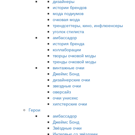
дизайнеры
истории брендов
мода подиумов
очковая мода
трендсеттеры, кино, инфлюенсеры
уголок стилиста
амбассадор
история бренда
коллаборации
творцы очковой моды
тренды очковой моды
винтажные очки
Джеймс Бонд
дизайнерские очки
звездные очки
оверсайз
очки унисекс
хипстерские очки
Герои
амбассадор
Джеймс Бонд
Звёздные очки
Интервью со звёздами