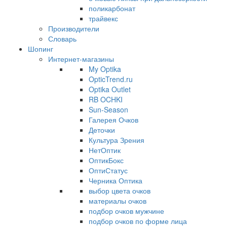
поликарбонат
трайвекс
Производители
Словарь
Шопинг
Интернет-магазины
My Optika
OpticTrend.ru
Optika Outlet
RB OCHKI
Sun-Season
Галерея Очков
Деточки
Культура Зрения
НетОптик
ОптикБокс
ОптиСтатус
Черника Оптика
выбор цвета очков
материалы очков
подбор очков мужчине
подбор очков по форме лица