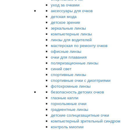
уход за очками
аксессуары для очков
детская мода
детское зрение
зеркальные линзы
компьютерные линзы
линзы для водителей
мастерская по ремонту очков
офисные линзы
очки для плавания
поляризационные линзы
синий свет
спортивные линзы
спортивные очки с диоптриями
фотохромные линзы
безопасность детских очков
глазные капли
горнолыжные очки
градиентные линзы
детские солнцезащитные очки
компьютерный зрительный синдром
контроль миопии