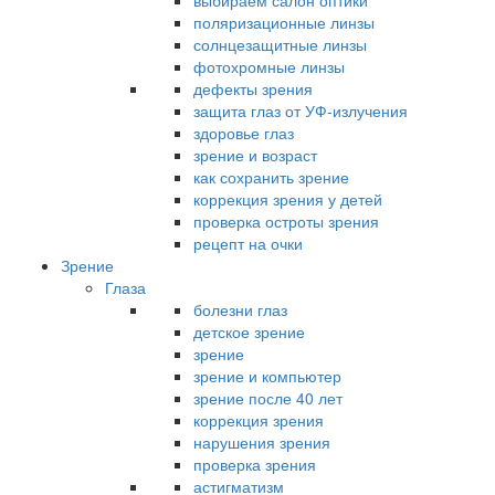
выбираем салон оптики
поляризационные линзы
солнцезащитные линзы
фотохромные линзы
дефекты зрения
защита глаз от УФ-излучения
здоровье глаз
зрение и возраст
как сохранить зрение
коррекция зрения у детей
проверка остроты зрения
рецепт на очки
Зрение
Глаза
болезни глаз
детское зрение
зрение
зрение и компьютер
зрение после 40 лет
коррекция зрения
нарушения зрения
проверка зрения
астигматизм