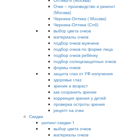
Оптика-8 (Москва)
Очки – производство и ремонт
(Москва)
Черника-Оптика ( Москва)
Черника-Оптика (Спб)
выбор цвета очков
материалы очков
подбор очков мужчине
подбор очков по форме лица
подбор очков ребёнку
подбор солнцезащитных очков
формы очков
защита глаз от УФ-излучения
здоровье глаз
зрение и возраст
как сохранить зрение
коррекция зрения у детей
проверка остроты зрения
рецепт на очки
Скидки
шопинг-скидки-1
выбор цвета очков
материалы очков