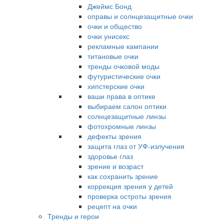
Джеймс Бонд
оправы и солнцезащитные очки
очки и общество
очки унисекс
рекламные кампании
титановые очки
тренды очковой моды
футуристические очки
хипстерские очки
ваши права в оптике
выбираем салон оптики
солнцезащитные линзы
фотохромные линзы
дефекты зрения
защита глаз от УФ-излучения
здоровье глаз
зрение и возраст
как сохранить зрение
коррекция зрения у детей
проверка остроты зрения
рецепт на очки
Тренды и герои