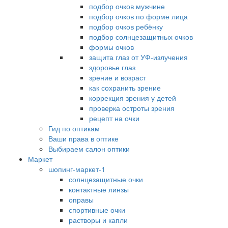
подбор очков мужчине
подбор очков по форме лица
подбор очков ребёнку
подбор солнцезащитных очков
формы очков
защита глаз от УФ-излучения
здоровье глаз
зрение и возраст
как сохранить зрение
коррекция зрения у детей
проверка остроты зрения
рецепт на очки
Гид по оптикам
Ваши права в оптике
Выбираем салон оптики
Маркет
шопинг-маркет-1
солнцезащитные очки
контактные линзы
оправы
спортивные очки
растворы и капли