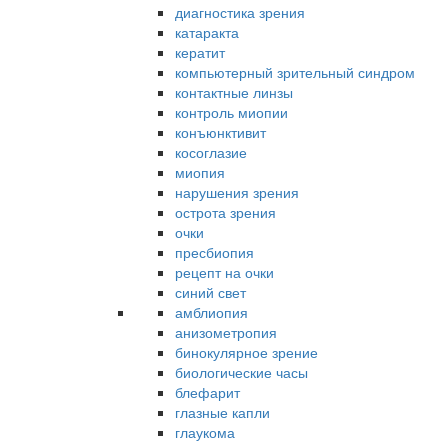
диагностика зрения
катаракта
кератит
компьютерный зрительный синдром
контактные линзы
контроль миопии
конъюнктивит
косоглазие
миопия
нарушения зрения
острота зрения
очки
пресбиопия
рецепт на очки
синий свет
амблиопия
анизометропия
бинокулярное зрение
биологические часы
блефарит
глазные капли
глаукома