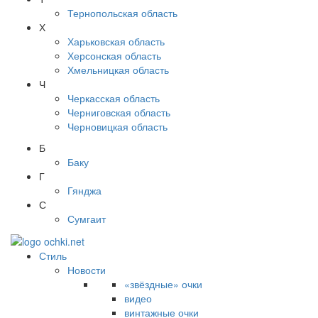
Тернопольская область
Х
Харьковская область
Херсонская область
Хмельницкая область
Ч
Черкасская область
Черниговская область
Черновицкая область
Б
Баку
Г
Гянджа
С
Сумгаит
Стиль
Новости
«звёздные» очки
видео
винтажные очки