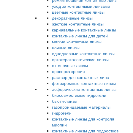
режим ношения контактных линз
уход за контактными линзами
цветные контактные линзы
декоративные линзы
жесткие контактные линзы
карнавальные контактные линзы
контактные линзы для детей
мягкие контактные линзы
ночные линзы
однодневные контактные линзы
ортокератологические линзы
оттеночные линзы
проверка зрения
раствор для контактных линз
фотохромные контактные линзы
асферические контактные линзы
биосовместимые гидрогели
бьюти-линзы
газопроницаемые материалы
гидрогели
контактные линзы для контроля
миопии
контактные линзы для подростков