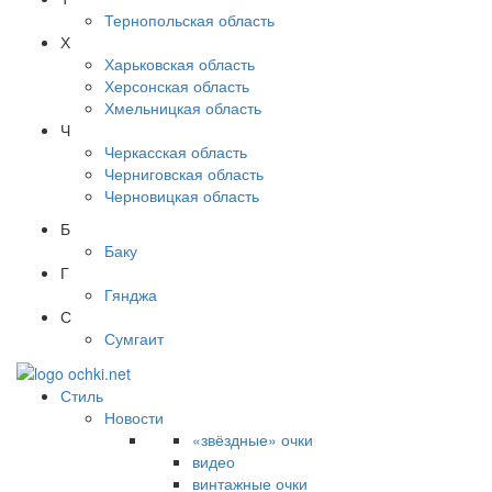
Тернопольская область
Х
Харьковская область
Херсонская область
Хмельницкая область
Ч
Черкасская область
Черниговская область
Черновицкая область
Б
Баку
Г
Гянджа
С
Сумгаит
Стиль
Новости
«звёздные» очки
видео
винтажные очки