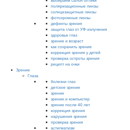
выбираем салон оптики
поляризационные линзы
солнцезащитные линзы
фотохромные линзы
дефекты зрения
защита глаз от УФ-излучения
здоровье глаз
зрение и возраст
как сохранить зрение
коррекция зрения у детей
проверка остроты зрения
рецепт на очки
Зрение
Глаза
болезни глаз
детское зрение
зрение
зрение и компьютер
зрение после 40 лет
коррекция зрения
нарушения зрения
проверка зрения
астигматизм