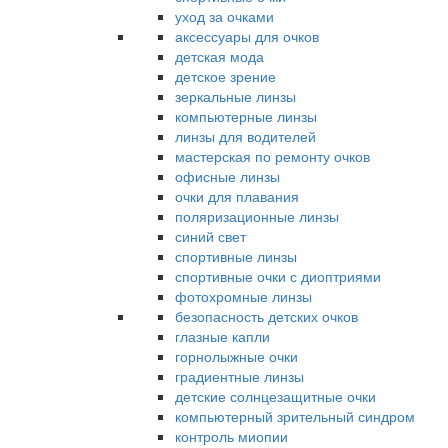
уход за очками
аксессуары для очков
детская мода
детское зрение
зеркальные линзы
компьютерные линзы
линзы для водителей
мастерская по ремонту очков
офисные линзы
очки для плавания
поляризационные линзы
синий свет
спортивные линзы
спортивные очки с диоптриями
фотохромные линзы
безопасность детских очков
глазные капли
горнолыжные очки
градиентные линзы
детские солнцезащитные очки
компьютерный зрительный синдром
контроль миопии