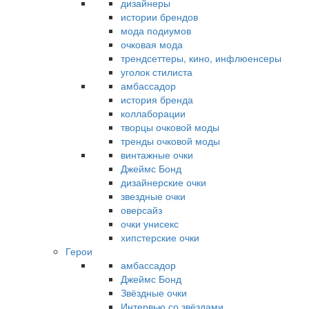
дизайнеры
истории брендов
мода подиумов
очковая мода
трендсеттеры, кино, инфлюенсеры
уголок стилиста
амбассадор
история бренда
коллаборации
творцы очковой моды
тренды очковой моды
винтажные очки
Джеймс Бонд
дизайнерские очки
звездные очки
оверсайз
очки унисекс
хипстерские очки
Герои
амбассадор
Джеймс Бонд
Звёздные очки
Интервью со звёздами