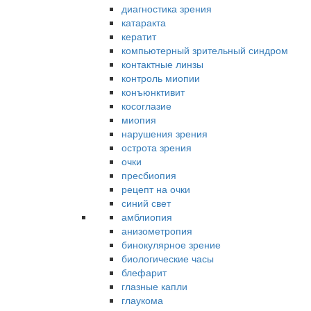
диагностика зрения
катаракта
кератит
компьютерный зрительный синдром
контактные линзы
контроль миопии
конъюнктивит
косоглазие
миопия
нарушения зрения
острота зрения
очки
пресбиопия
рецепт на очки
синий свет
амблиопия
анизометропия
бинокулярное зрение
биологические часы
блефарит
глазные капли
глаукома