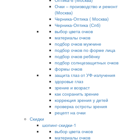
Оптика-8 (Москва)
Очки – производство и ремонт
(Москва)
Черника-Оптика ( Москва)
Черника-Оптика (Спб)
выбор цвета очков
материалы очков
подбор очков мужчине
подбор очков по форме лица
подбор очков ребёнку
подбор солнцезащитных очков
формы очков
защита глаз от УФ-излучения
здоровье глаз
зрение и возраст
как сохранить зрение
коррекция зрения у детей
проверка остроты зрения
рецепт на очки
Скидки
шопинг-скидки-1
выбор цвета очков
материалы очков