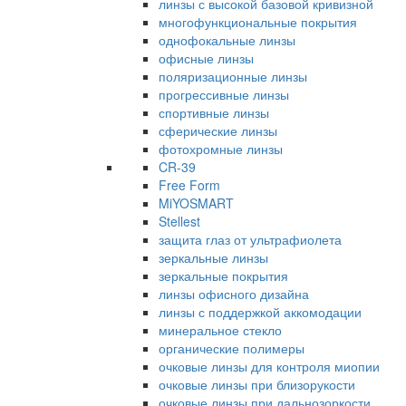
линзы с высокой базовой кривизной
многофункциональные покрытия
однофокальные линзы
офисные линзы
поляризационные линзы
прогрессивные линзы
спортивные линзы
сферические линзы
фотохромные линзы
CR-39
Free Form
MiYOSMART
Stellest
защита глаз от ультрафиолета
зеркальные линзы
зеркальные покрытия
линзы офисного дизайна
линзы с поддержкой аккомодации
минеральное стекло
органические полимеры
очковые линзы для контроля миопии
очковые линзы при близорукости
очковые линзы при дальнозоркости