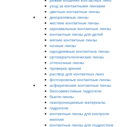
режим ношения контактных линз
уход за контактными линзами
цветные контактные линзы
декоративные линзы
жесткие контактные линзы
карнавальные контактные линзы
контактные линзы для детей
мягкие контактные линзы
ночные линзы
однодневные контактные линзы
ортокератологические линзы
оттеночные линзы
проверка зрения
раствор для контактных линз
фотохромные контактные линзы
асферические контактные линзы
биосовместимые гидрогели
бьюти-линзы
газопроницаемые материалы
гидрогели
контактные линзы для контроля
миопии
контактные линзы для подростков