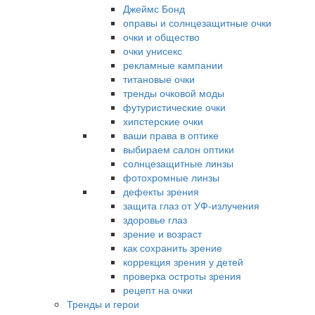
Джеймс Бонд
оправы и солнцезащитные очки
очки и общество
очки унисекс
рекламные кампании
титановые очки
тренды очковой моды
футуристические очки
хипстерские очки
ваши права в оптике
выбираем салон оптики
солнцезащитные линзы
фотохромные линзы
дефекты зрения
защита глаз от УФ-излучения
здоровье глаз
зрение и возраст
как сохранить зрение
коррекция зрения у детей
проверка остроты зрения
рецепт на очки
Тренды и герои