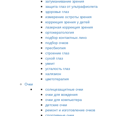
затуманивание зрения
защита глаз от ультрафиолета
здоровье глаз
измерение остроты зрения
коррекция зрения у детей
лазерная коррекция зрения
ортокератология
подбор контактных линз
подбор очков
пресбиопия
строение глаз
сухой глаз
увеит
усталость глаз
халязион
цветотерапия
Очки
солнцезащитные очки
очки для вождения
очки для компьютера
детские очки
ремонт и изготовление очков
спортивные очки