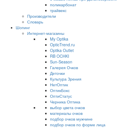
поликарбонат
трайвекс
Производители
Словарь
Шопинг
Интернет-магазины
My Optika
OpticTrend.ru
Optika Outlet
RB OCHKI
Sun-Season
Галерея Очков
Деточки
Культура Зрения
НетОптик
ОптикБокс
ОптиСтатус
Черника Оптика
выбор цвета очков
материалы очков
подбор очков мужчине
подбор очков по форме лица