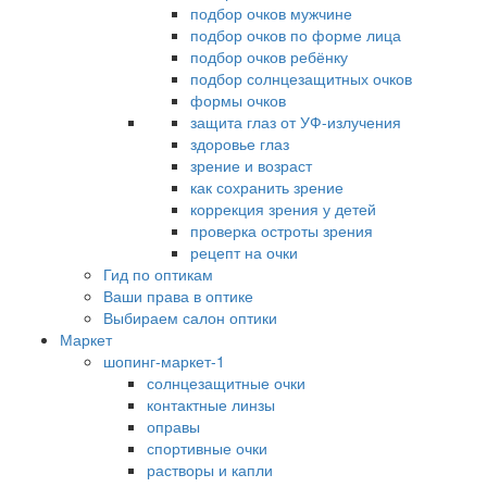
подбор очков мужчине
подбор очков по форме лица
подбор очков ребёнку
подбор солнцезащитных очков
формы очков
защита глаз от УФ-излучения
здоровье глаз
зрение и возраст
как сохранить зрение
коррекция зрения у детей
проверка остроты зрения
рецепт на очки
Гид по оптикам
Ваши права в оптике
Выбираем салон оптики
Маркет
шопинг-маркет-1
солнцезащитные очки
контактные линзы
оправы
спортивные очки
растворы и капли