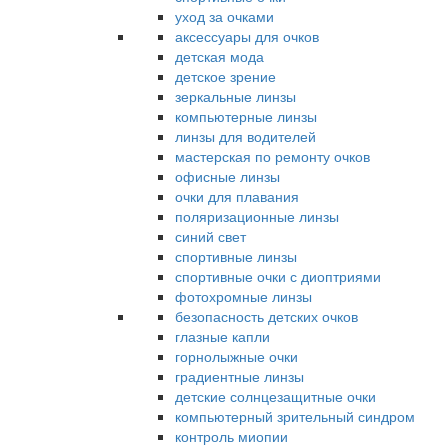
уход за очками
аксессуары для очков
детская мода
детское зрение
зеркальные линзы
компьютерные линзы
линзы для водителей
мастерская по ремонту очков
офисные линзы
очки для плавания
поляризационные линзы
синий свет
спортивные линзы
спортивные очки с диоптриями
фотохромные линзы
безопасность детских очков
глазные капли
горнолыжные очки
градиентные линзы
детские солнцезащитные очки
компьютерный зрительный синдром
контроль миопии