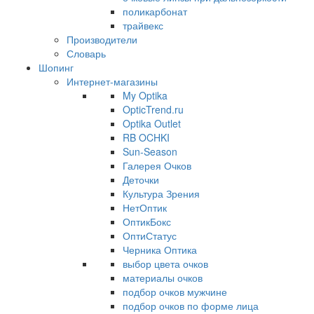
поликарбонат
трайвекс
Производители
Словарь
Шопинг
Интернет-магазины
My Optika
OpticTrend.ru
Optika Outlet
RB OCHKI
Sun-Season
Галерея Очков
Деточки
Культура Зрения
НетОптик
ОптикБокс
ОптиСтатус
Черника Оптика
выбор цвета очков
материалы очков
подбор очков мужчине
подбор очков по форме лица