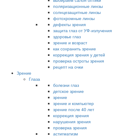
выбираем салон оптики
поляризационные линзы
солнцезащитные линзы
фотохромные линзы
дефекты зрения
защита глаз от УФ-излучения
здоровье глаз
зрение и возраст
как сохранить зрение
коррекция зрения у детей
проверка остроты зрения
рецепт на очки
Зрение
Глаза
болезни глаз
детское зрение
зрение
зрение и компьютер
зрение после 40 лет
коррекция зрения
нарушения зрения
проверка зрения
астигматизм