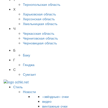
Тернопольская область
Х
Харьковская область
Херсонская область
Хмельницкая область
Ч
Черкасская область
Черниговская область
Черновицкая область
Б
Баку
Г
Гянджа
С
Сумгаит
Стиль
Новости
«звёздные» очки
видео
винтажные очки