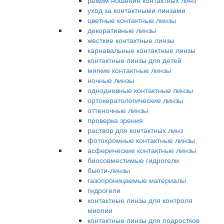
режим ношения контактных линз
уход за контактными линзами
цветные контактные линзы
декоративные линзы
жесткие контактные линзы
карнавальные контактные линзы
контактные линзы для детей
мягкие контактные линзы
ночные линзы
однодневные контактные линзы
ортокератологические линзы
оттеночные линзы
проверка зрения
раствор для контактных линз
фотохромные контактные линзы
асферические контактные линзы
биосовместимые гидрогели
бьюти-линзы
газопроницаемые материалы
гидрогели
контактные линзы для контроля
миопии
контактные линзы для подростков