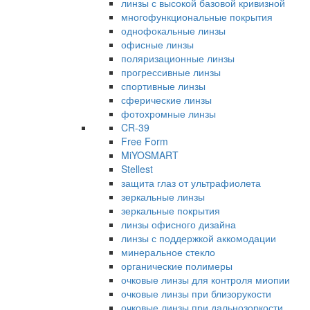
линзы с высокой базовой кривизной
многофункциональные покрытия
однофокальные линзы
офисные линзы
поляризационные линзы
прогрессивные линзы
спортивные линзы
сферические линзы
фотохромные линзы
CR-39
Free Form
MiYOSMART
Stellest
защита глаз от ультрафиолета
зеркальные линзы
зеркальные покрытия
линзы офисного дизайна
линзы с поддержкой аккомодации
минеральное стекло
органические полимеры
очковые линзы для контроля миопии
очковые линзы при близорукости
очковые линзы при дальнозоркости