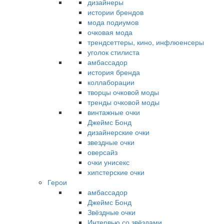
дизайнеры
истории брендов
мода подиумов
очковая мода
трендсеттеры, кино, инфлюенсеры
уголок стилиста
амбассадор
история бренда
коллаборации
творцы очковой моды
тренды очковой моды
винтажные очки
Джеймс Бонд
дизайнерские очки
звездные очки
оверсайз
очки унисекс
хипстерские очки
Герои
амбассадор
Джеймс Бонд
Звёздные очки
Интервью со звёздами