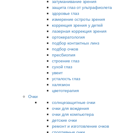
затуманивание зрения
защита глаз от ультрафиолета
здоровье глаз
измерение остроты зрения
коррекция зрения у детей
лазерная коррекция зрения
ортокератология
подбор контактных линз
подбор очков
пресбиопия
строение глаз
сухой глаз
увеит
усталость глаз
халязион
цветотерапия
Очки
солнцезащитные очки
очки для вождения
очки для компьютера
детские очки
ремонт и изготовление очков
спортивные очки