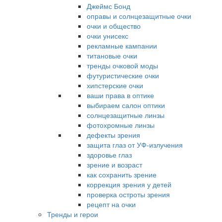
Джеймс Бонд
оправы и солнцезащитные очки
очки и общество
очки унисекс
рекламные кампании
титановые очки
тренды очковой моды
футуристические очки
хипстерские очки
ваши права в оптике
выбираем салон оптики
солнцезащитные линзы
фотохромные линзы
дефекты зрения
защита глаз от УФ-излучения
здоровье глаз
зрение и возраст
как сохранить зрение
коррекция зрения у детей
проверка остроты зрения
рецепт на очки
Тренды и герои