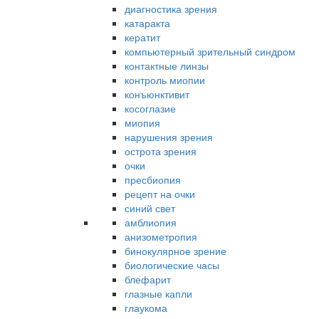
диагностика зрения
катаракта
кератит
компьютерный зрительный синдром
контактные линзы
контроль миопии
конъюнктивит
косоглазие
миопия
нарушения зрения
острота зрения
очки
пресбиопия
рецепт на очки
синий свет
амблиопия
анизометропия
бинокулярное зрение
биологические часы
блефарит
глазные капли
глаукома