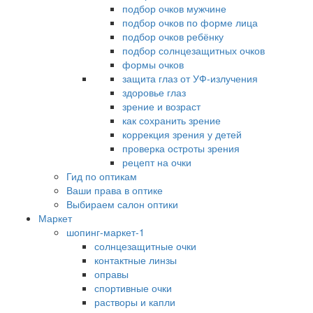
подбор очков мужчине
подбор очков по форме лица
подбор очков ребёнку
подбор солнцезащитных очков
формы очков
защита глаз от УФ-излучения
здоровье глаз
зрение и возраст
как сохранить зрение
коррекция зрения у детей
проверка остроты зрения
рецепт на очки
Гид по оптикам
Ваши права в оптике
Выбираем салон оптики
Маркет
шопинг-маркет-1
солнцезащитные очки
контактные линзы
оправы
спортивные очки
растворы и капли