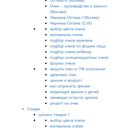
Оптика-8 (Москва)
Очки – производство и ремонт
(Москва)
Черника-Оптика ( Москва)
Черника-Оптика (Спб)
выбор цвета очков
материалы очков
подбор очков мужчине
подбор очков по форме лица
подбор очков ребёнку
подбор солнцезащитных очков
формы очков
защита глаз от УФ-излучения
здоровье глаз
зрение и возраст
как сохранить зрение
коррекция зрения у детей
проверка остроты зрения
рецепт на очки
Скидки
шопинг-скидки-1
выбор цвета очков
материалы очков