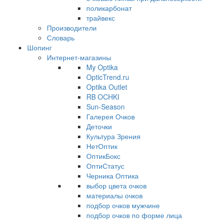
поликарбонат
трайвекс
Производители
Словарь
Шопинг
Интернет-магазины
My Optika
OpticTrend.ru
Optika Outlet
RB OCHKI
Sun-Season
Галерея Очков
Деточки
Культура Зрения
НетОптик
ОптикБокс
ОптиСтатус
Черника Оптика
выбор цвета очков
материалы очков
подбор очков мужчине
подбор очков по форме лица