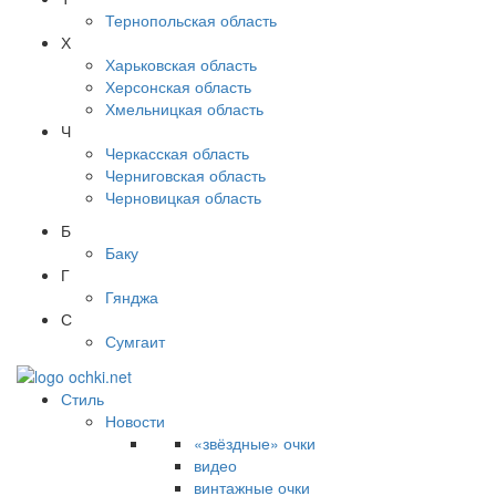
Тернопольская область
Х
Харьковская область
Херсонская область
Хмельницкая область
Ч
Черкасская область
Черниговская область
Черновицкая область
Б
Баку
Г
Гянджа
С
Сумгаит
Стиль
Новости
«звёздные» очки
видео
винтажные очки