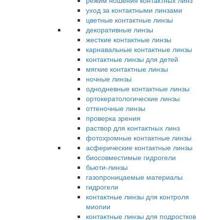
режим ношения контактных линз
уход за контактными линзами
цветные контактные линзы
декоративные линзы
жесткие контактные линзы
карнавальные контактные линзы
контактные линзы для детей
мягкие контактные линзы
ночные линзы
однодневные контактные линзы
ортокератологические линзы
оттеночные линзы
проверка зрения
раствор для контактных линз
фотохромные контактные линзы
асферические контактные линзы
биосовместимые гидрогели
бьюти-линзы
газопроницаемые материалы
гидрогели
контактные линзы для контроля
миопии
контактные линзы для подростков