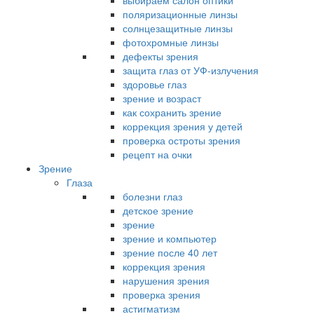
выбираем салон оптики
поляризационные линзы
солнцезащитные линзы
фотохромные линзы
дефекты зрения
защита глаз от УФ-излучения
здоровье глаз
зрение и возраст
как сохранить зрение
коррекция зрения у детей
проверка остроты зрения
рецепт на очки
Зрение
Глаза
болезни глаз
детское зрение
зрение
зрение и компьютер
зрение после 40 лет
коррекция зрения
нарушения зрения
проверка зрения
астигматизм