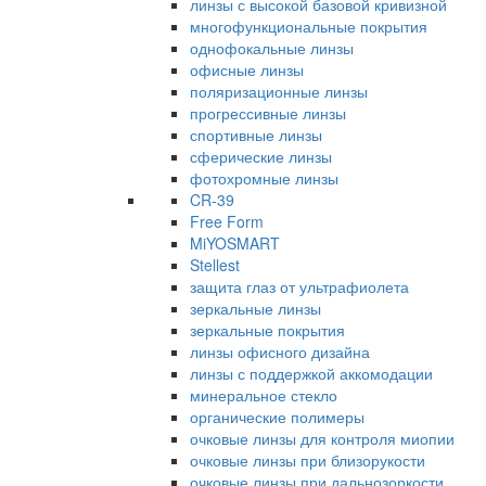
линзы с высокой базовой кривизной
многофункциональные покрытия
однофокальные линзы
офисные линзы
поляризационные линзы
прогрессивные линзы
спортивные линзы
сферические линзы
фотохромные линзы
CR-39
Free Form
MiYOSMART
Stellest
защита глаз от ультрафиолета
зеркальные линзы
зеркальные покрытия
линзы офисного дизайна
линзы с поддержкой аккомодации
минеральное стекло
органические полимеры
очковые линзы для контроля миопии
очковые линзы при близорукости
очковые линзы при дальнозоркости