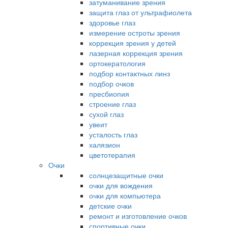
затуманивание зрения
защита глаз от ультрафиолета
здоровье глаз
измерение остроты зрения
коррекция зрения у детей
лазерная коррекция зрения
ортокератология
подбор контактных линз
подбор очков
пресбиопия
строение глаз
сухой глаз
увеит
усталость глаз
халязион
цветотерапия
Очки
солнцезащитные очки
очки для вождения
очки для компьютера
детские очки
ремонт и изготовление очков
спортивные очки