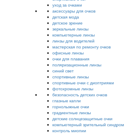
уход за очками
аксессуары для очков
детская мода
детское зрение
зеркальные линзы
компьютерные линзы
линзы для водителей
мастерская по ремонту очков
офисные линзы
очки для плавания
поляризационные линзы
синий свет
спортивные линзы
спортивные очки с диоптриями
фотохромные линзы
безопасность детских очков
глазные капли
горнолыжные очки
градиентные линзы
детские солнцезащитные очки
компьютерный зрительный синдром
контроль миопии