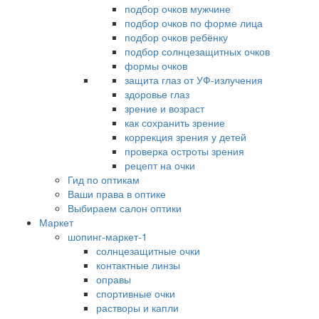
подбор очков мужчине
подбор очков по форме лица
подбор очков ребёнку
подбор солнцезащитных очков
формы очков
защита глаз от УФ-излучения
здоровье глаз
зрение и возраст
как сохранить зрение
коррекция зрения у детей
проверка остроты зрения
рецепт на очки
Гид по оптикам
Ваши права в оптике
Выбираем салон оптики
Маркет
шопинг-маркет-1
солнцезащитные очки
контактные линзы
оправы
спортивные очки
растворы и капли