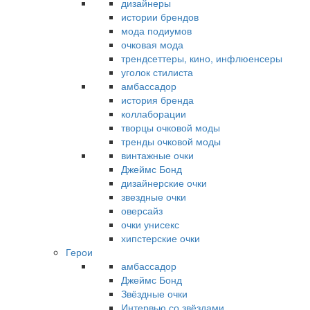
дизайнеры
истории брендов
мода подиумов
очковая мода
трендсеттеры, кино, инфлюенсеры
уголок стилиста
амбассадор
история бренда
коллаборации
творцы очковой моды
тренды очковой моды
винтажные очки
Джеймс Бонд
дизайнерские очки
звездные очки
оверсайз
очки унисекс
хипстерские очки
Герои
амбассадор
Джеймс Бонд
Звёздные очки
Интервью со звёздами