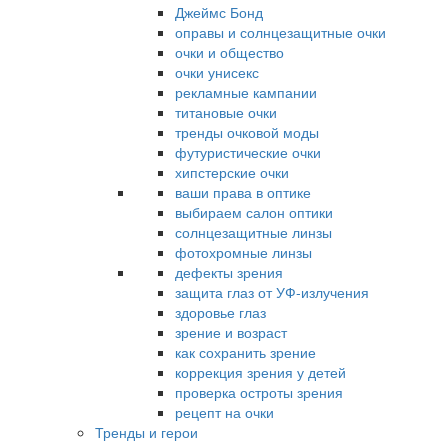
Джеймс Бонд
оправы и солнцезащитные очки
очки и общество
очки унисекс
рекламные кампании
титановые очки
тренды очковой моды
футуристические очки
хипстерские очки
ваши права в оптике
выбираем салон оптики
солнцезащитные линзы
фотохромные линзы
дефекты зрения
защита глаз от УФ-излучения
здоровье глаз
зрение и возраст
как сохранить зрение
коррекция зрения у детей
проверка остроты зрения
рецепт на очки
Тренды и герои