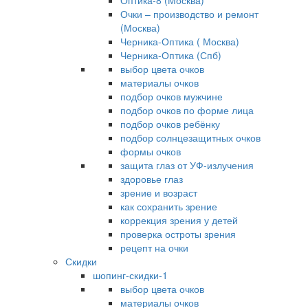
Оптика-8 (Москва)
Очки – производство и ремонт
(Москва)
Черника-Оптика ( Москва)
Черника-Оптика (Спб)
выбор цвета очков
материалы очков
подбор очков мужчине
подбор очков по форме лица
подбор очков ребёнку
подбор солнцезащитных очков
формы очков
защита глаз от УФ-излучения
здоровье глаз
зрение и возраст
как сохранить зрение
коррекция зрения у детей
проверка остроты зрения
рецепт на очки
Скидки
шопинг-скидки-1
выбор цвета очков
материалы очков