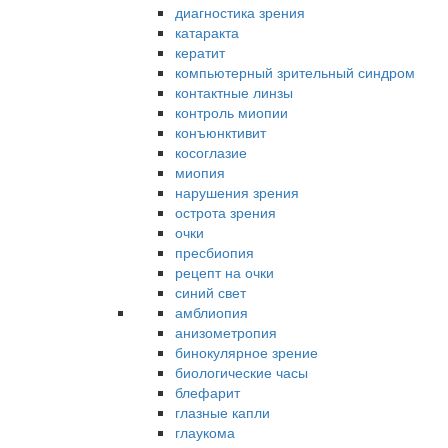
диагностика зрения
катаракта
кератит
компьютерный зрительный синдром
контактные линзы
контроль миопии
конъюнктивит
косоглазие
миопия
нарушения зрения
острота зрения
очки
пресбиопия
рецепт на очки
синий свет
амблиопия
анизометропия
бинокулярное зрение
биологические часы
блефарит
глазные капли
глаукома