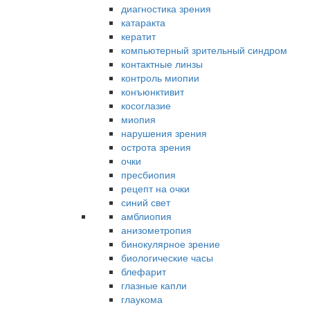
диагностика зрения
катаракта
кератит
компьютерный зрительный синдром
контактные линзы
контроль миопии
конъюнктивит
косоглазие
миопия
нарушения зрения
острота зрения
очки
пресбиопия
рецепт на очки
синий свет
амблиопия
анизометропия
бинокулярное зрение
биологические часы
блефарит
глазные капли
глаукома