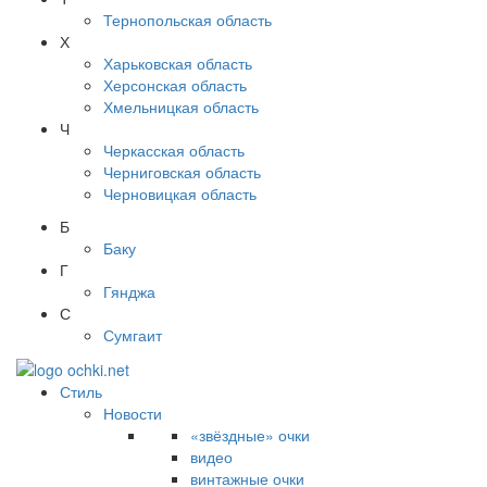
Тернопольская область
Х
Харьковская область
Херсонская область
Хмельницкая область
Ч
Черкасская область
Черниговская область
Черновицкая область
Б
Баку
Г
Гянджа
С
Сумгаит
Стиль
Новости
«звёздные» очки
видео
винтажные очки