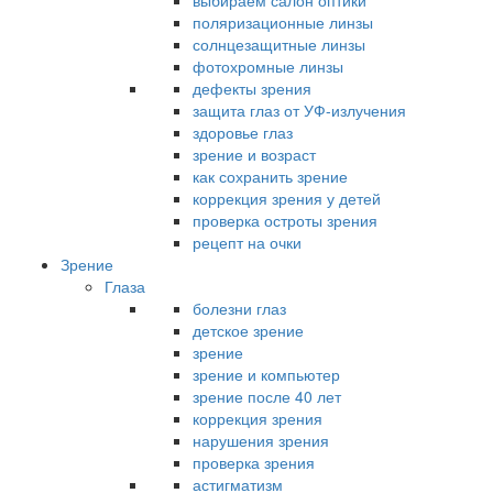
выбираем салон оптики
поляризационные линзы
солнцезащитные линзы
фотохромные линзы
дефекты зрения
защита глаз от УФ-излучения
здоровье глаз
зрение и возраст
как сохранить зрение
коррекция зрения у детей
проверка остроты зрения
рецепт на очки
Зрение
Глаза
болезни глаз
детское зрение
зрение
зрение и компьютер
зрение после 40 лет
коррекция зрения
нарушения зрения
проверка зрения
астигматизм