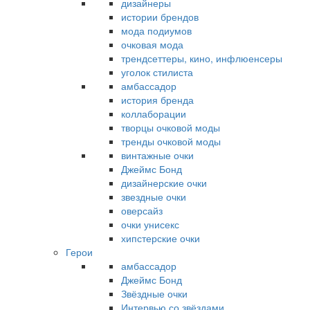
дизайнеры
истории брендов
мода подиумов
очковая мода
трендсеттеры, кино, инфлюенсеры
уголок стилиста
амбассадор
история бренда
коллаборации
творцы очковой моды
тренды очковой моды
винтажные очки
Джеймс Бонд
дизайнерские очки
звездные очки
оверсайз
очки унисекс
хипстерские очки
Герои
амбассадор
Джеймс Бонд
Звёздные очки
Интервью со звёздами