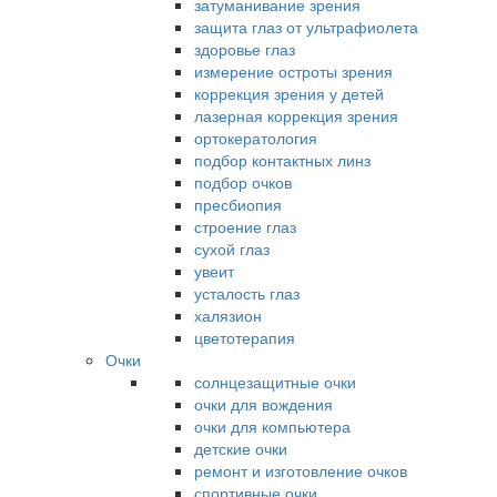
затуманивание зрения
защита глаз от ультрафиолета
здоровье глаз
измерение остроты зрения
коррекция зрения у детей
лазерная коррекция зрения
ортокератология
подбор контактных линз
подбор очков
пресбиопия
строение глаз
сухой глаз
увеит
усталость глаз
халязион
цветотерапия
Очки
солнцезащитные очки
очки для вождения
очки для компьютера
детские очки
ремонт и изготовление очков
спортивные очки