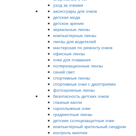
уход за очками
аксессуары для очков
детская мода
детское зрение
зеркальные линзы
компьютерные линзы
линзы для водителей
мастерская по ремонту очков
офисные линзы
очки для плавания
поляризационные линзы
синий свет
спортивные линзы
спортивные очки с диоптриями
фотохромные линзы
безопасность детских очков
глазные капли
горнолыжные очки
градиентные линзы
детские солнцезащитные очки
компьютерный зрительный синдром
контроль миопии