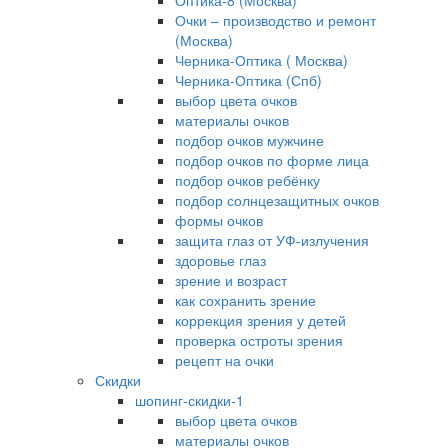
Оптика-8 (Москва)
Очки – производство и ремонт
(Москва)
Черника-Оптика ( Москва)
Черника-Оптика (Спб)
выбор цвета очков
материалы очков
подбор очков мужчине
подбор очков по форме лица
подбор очков ребёнку
подбор солнцезащитных очков
формы очков
защита глаз от УФ-излучения
здоровье глаз
зрение и возраст
как сохранить зрение
коррекция зрения у детей
проверка остроты зрения
рецепт на очки
Скидки
шопинг-скидки-1
выбор цвета очков
материалы очков