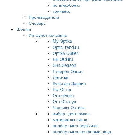
поликарбонат
трайвекс
Производители
Словарь
Шопинг
Интернет-магазины
My Optika
OpticTrend.ru
Optika Outlet
RB OCHKI
Sun-Season
Галерея Очков
Деточки
Культура Зрения
НетОптик
ОптикБокс
ОптиСтатус
Черника Оптика
выбор цвета очков
материалы очков
подбор очков мужчине
подбор очков по форме лица