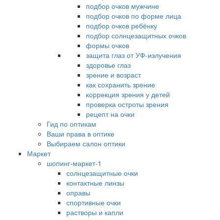
подбор очков мужчине
подбор очков по форме лица
подбор очков ребёнку
подбор солнцезащитных очков
формы очков
защита глаз от УФ-излучения
здоровье глаз
зрение и возраст
как сохранить зрение
коррекция зрения у детей
проверка остроты зрения
рецепт на очки
Гид по оптикам
Ваши права в оптике
Выбираем салон оптики
Маркет
шопинг-маркет-1
солнцезащитные очки
контактные линзы
оправы
спортивные очки
растворы и капли