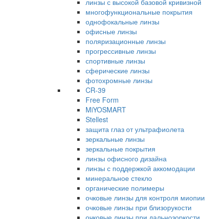
линзы с высокой базовой кривизной
многофункциональные покрытия
однофокальные линзы
офисные линзы
поляризационные линзы
прогрессивные линзы
спортивные линзы
сферические линзы
фотохромные линзы
CR-39
Free Form
MiYOSMART
Stellest
защита глаз от ультрафиолета
зеркальные линзы
зеркальные покрытия
линзы офисного дизайна
линзы с поддержкой аккомодации
минеральное стекло
органические полимеры
очковые линзы для контроля миопии
очковые линзы при близорукости
очковые линзы при дальнозоркости