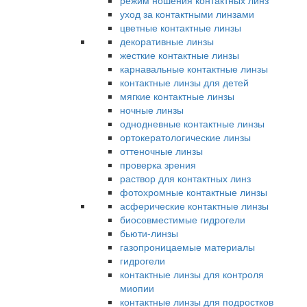
режим ношения контактных линз
уход за контактными линзами
цветные контактные линзы
декоративные линзы
жесткие контактные линзы
карнавальные контактные линзы
контактные линзы для детей
мягкие контактные линзы
ночные линзы
однодневные контактные линзы
ортокератологические линзы
оттеночные линзы
проверка зрения
раствор для контактных линз
фотохромные контактные линзы
асферические контактные линзы
биосовместимые гидрогели
бьюти-линзы
газопроницаемые материалы
гидрогели
контактные линзы для контроля
миопии
контактные линзы для подростков