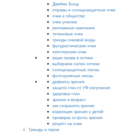
Джеймс Бонд
оправы и солнцезащитные очки
очки и общество
очки унисекс
рекламные кампании
титановые очки
тренды очковой моды
футуристические очки
хипстерские очки
ваши права в оптике
выбираем салон оптики
солнцезащитные линзы
фотохромные линзы
дефекты зрения
защита глаз от УФ-излучения
здоровье глаз
зрение и возраст
как сохранить зрение
коррекция зрения у детей
проверка остроты зрения
рецепт на очки
Тренды и герои