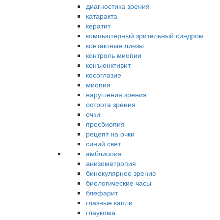
диагностика зрения
катаракта
кератит
компьютерный зрительный синдром
контактные линзы
контроль миопии
конъюнктивит
косоглазие
миопия
нарушения зрения
острота зрения
очки
пресбиопия
рецепт на очки
синий свет
амблиопия
анизометропия
бинокулярное зрение
биологические часы
блефарит
глазные капли
глаукома