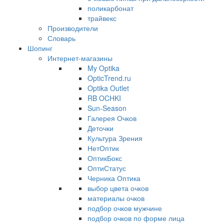
поликарбонат
трайвекс
Производители
Словарь
Шопинг
Интернет-магазины
My Optika
OpticTrend.ru
Optika Outlet
RB OCHKI
Sun-Season
Галерея Очков
Деточки
Культура Зрения
НетОптик
ОптикБокс
ОптиСтатус
Черника Оптика
выбор цвета очков
материалы очков
подбор очков мужчине
подбор очков по форме лица