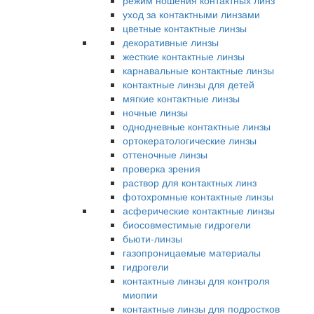
режим ношения контактных линз
уход за контактными линзами
цветные контактные линзы
декоративные линзы
жесткие контактные линзы
карнавальные контактные линзы
контактные линзы для детей
мягкие контактные линзы
ночные линзы
однодневные контактные линзы
ортокератологические линзы
оттеночные линзы
проверка зрения
раствор для контактных линз
фотохромные контактные линзы
асферические контактные линзы
биосовместимые гидрогели
бьюти-линзы
газопроницаемые материалы
гидрогели
контактные линзы для контроля
миопии
контактные линзы для подростков