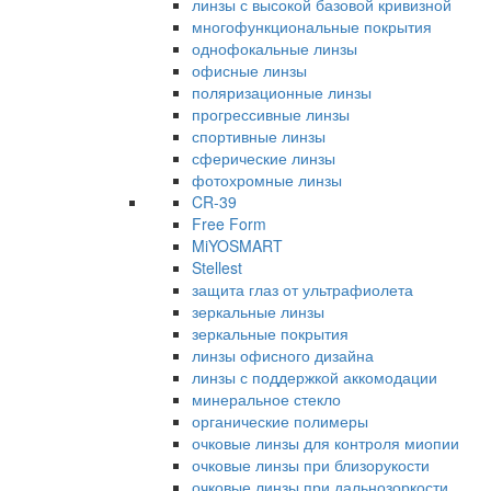
линзы с высокой базовой кривизной
многофункциональные покрытия
однофокальные линзы
офисные линзы
поляризационные линзы
прогрессивные линзы
спортивные линзы
сферические линзы
фотохромные линзы
CR-39
Free Form
MiYOSMART
Stellest
защита глаз от ультрафиолета
зеркальные линзы
зеркальные покрытия
линзы офисного дизайна
линзы с поддержкой аккомодации
минеральное стекло
органические полимеры
очковые линзы для контроля миопии
очковые линзы при близорукости
очковые линзы при дальнозоркости