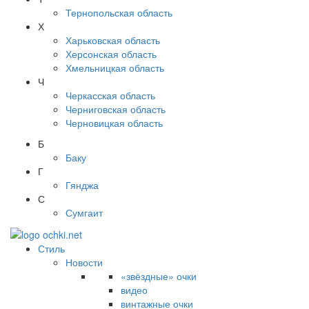
Тернопольская область
Х
Харьковская область
Херсонская область
Хмельницкая область
Ч
Черкасская область
Черниговская область
Черновицкая область
Б
Баку
Г
Гянджа
С
Сумгаит
Стиль
Новости
«звёздные» очки
видео
винтажные очки