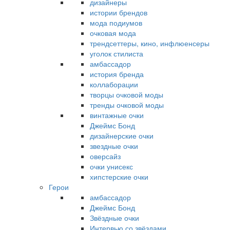
дизайнеры
истории брендов
мода подиумов
очковая мода
трендсеттеры, кино, инфлюенсеры
уголок стилиста
амбассадор
история бренда
коллаборации
творцы очковой моды
тренды очковой моды
винтажные очки
Джеймс Бонд
дизайнерские очки
звездные очки
оверсайз
очки унисекс
хипстерские очки
Герои
амбассадор
Джеймс Бонд
Звёздные очки
Интервью со звёздами