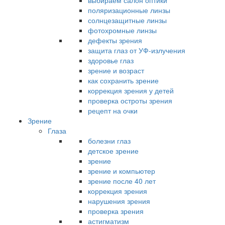
выбираем салон оптики
поляризационные линзы
солнцезащитные линзы
фотохромные линзы
дефекты зрения
защита глаз от УФ-излучения
здоровье глаз
зрение и возраст
как сохранить зрение
коррекция зрения у детей
проверка остроты зрения
рецепт на очки
Зрение
Глаза
болезни глаз
детское зрение
зрение
зрение и компьютер
зрение после 40 лет
коррекция зрения
нарушения зрения
проверка зрения
астигматизм