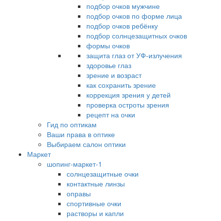
подбор очков мужчине
подбор очков по форме лица
подбор очков ребёнку
подбор солнцезащитных очков
формы очков
защита глаз от УФ-излучения
здоровье глаз
зрение и возраст
как сохранить зрение
коррекция зрения у детей
проверка остроты зрения
рецепт на очки
Гид по оптикам
Ваши права в оптике
Выбираем салон оптики
Маркет
шопинг-маркет-1
солнцезащитные очки
контактные линзы
оправы
спортивные очки
растворы и капли