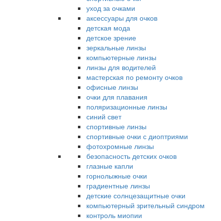
уход за очками
аксессуары для очков
детская мода
детское зрение
зеркальные линзы
компьютерные линзы
линзы для водителей
мастерская по ремонту очков
офисные линзы
очки для плавания
поляризационные линзы
синий свет
спортивные линзы
спортивные очки с диоптриями
фотохромные линзы
безопасность детских очков
глазные капли
горнолыжные очки
градиентные линзы
детские солнцезащитные очки
компьютерный зрительный синдром
контроль миопии