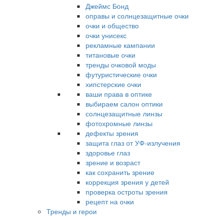
Джеймс Бонд
оправы и солнцезащитные очки
очки и общество
очки унисекс
рекламные кампании
титановые очки
тренды очковой моды
футуристические очки
хипстерские очки
ваши права в оптике
выбираем салон оптики
солнцезащитные линзы
фотохромные линзы
дефекты зрения
защита глаз от УФ-излучения
здоровье глаз
зрение и возраст
как сохранить зрение
коррекция зрения у детей
проверка остроты зрения
рецепт на очки
Тренды и герои