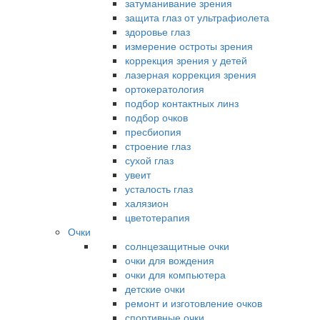
затуманивание зрения
защита глаз от ультрафиолета
здоровье глаз
измерение остроты зрения
коррекция зрения у детей
лазерная коррекция зрения
ортокератология
подбор контактных линз
подбор очков
пресбиопия
строение глаз
сухой глаз
увеит
усталость глаз
халязион
цветотерапия
Очки
солнцезащитные очки
очки для вождения
очки для компьютера
детские очки
ремонт и изготовление очков
спортивные очки