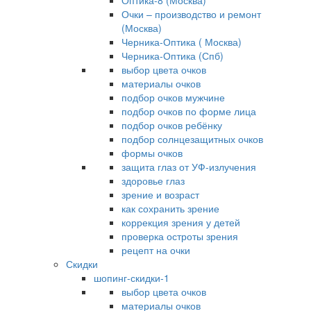
Оптика-8 (Москва)
Очки – производство и ремонт
(Москва)
Черника-Оптика ( Москва)
Черника-Оптика (Спб)
выбор цвета очков
материалы очков
подбор очков мужчине
подбор очков по форме лица
подбор очков ребёнку
подбор солнцезащитных очков
формы очков
защита глаз от УФ-излучения
здоровье глаз
зрение и возраст
как сохранить зрение
коррекция зрения у детей
проверка остроты зрения
рецепт на очки
Скидки
шопинг-скидки-1
выбор цвета очков
материалы очков