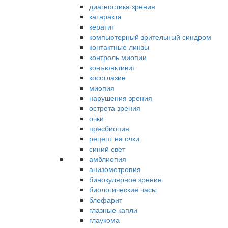
диагностика зрения
катаракта
кератит
компьютерный зрительный синдром
контактные линзы
контроль миопии
конъюнктивит
косоглазие
миопия
нарушения зрения
острота зрения
очки
пресбиопия
рецепт на очки
синий свет
амблиопия
анизометропия
бинокулярное зрение
биологические часы
блефарит
глазные капли
глаукома