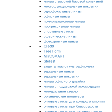
линзы с высокой базовой кривизной
многофункциональные покрытия
однофокальные линзы
офисные линзы
поляризационные линзы
прогрессивные линзы
спортивные линзы
сферические линзы
фотохромные линзы
CR-39
Free Form
MiYOSMART
Stellest
защита глаз от ультрафиолета
зеркальные линзы
зеркальные покрытия
линзы офисного дизайна
линзы с поддержкой аккомодации
минеральное стекло
органические полимеры
очковые линзы для контроля миопии
очковые линзы при близорукости
очковые линзы при дальнозоркости