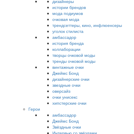
дизайнеры
истории брендов
мода подиумов
очковая мода
трендсеттеры, кино, инфлюенсеры
уголок стилиста
амбассадор
история бренда
коллаборации
творцы очковой моды
тренды очковой моды
винтажные очки
Джеймс Бонд
дизайнерские очки
звездные очки
оверсайз
очки унисекс
хипстерские очки
Герои
амбассадор
Джеймс Бонд
Звёздные очки
Интервью со звёздами