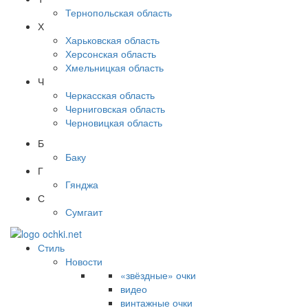
Тернопольская область
Х
Харьковская область
Херсонская область
Хмельницкая область
Ч
Черкасская область
Черниговская область
Черновицкая область
Б
Баку
Г
Гянджа
С
Сумгаит
Стиль
Новости
«звёздные» очки
видео
винтажные очки