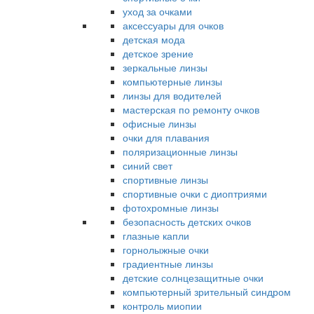
уход за очками
аксессуары для очков
детская мода
детское зрение
зеркальные линзы
компьютерные линзы
линзы для водителей
мастерская по ремонту очков
офисные линзы
очки для плавания
поляризационные линзы
синий свет
спортивные линзы
спортивные очки с диоптриями
фотохромные линзы
безопасность детских очков
глазные капли
горнолыжные очки
градиентные линзы
детские солнцезащитные очки
компьютерный зрительный синдром
контроль миопии