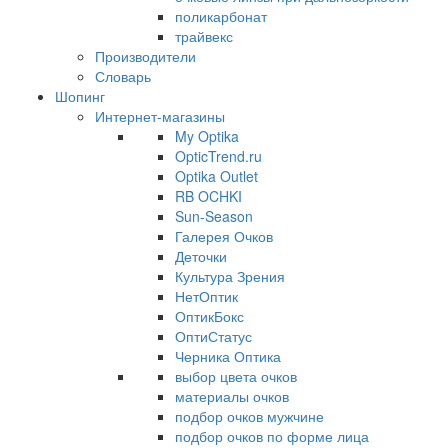
поликарбонат
трайвекс
Производители
Словарь
Шопинг
Интернет-магазины
My Optika
OpticTrend.ru
Optika Outlet
RB OCHKI
Sun-Season
Галерея Очков
Деточки
Культура Зрения
НетОптик
ОптикБокс
ОптиСтатус
Черника Оптика
выбор цвета очков
материалы очков
подбор очков мужчине
подбор очков по форме лица