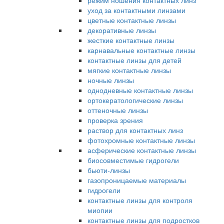
режим ношения контактных линз
уход за контактными линзами
цветные контактные линзы
декоративные линзы
жесткие контактные линзы
карнавальные контактные линзы
контактные линзы для детей
мягкие контактные линзы
ночные линзы
однодневные контактные линзы
ортокератологические линзы
оттеночные линзы
проверка зрения
раствор для контактных линз
фотохромные контактные линзы
асферические контактные линзы
биосовместимые гидрогели
бьюти-линзы
газопроницаемые материалы
гидрогели
контактные линзы для контроля
миопии
контактные линзы для подростков