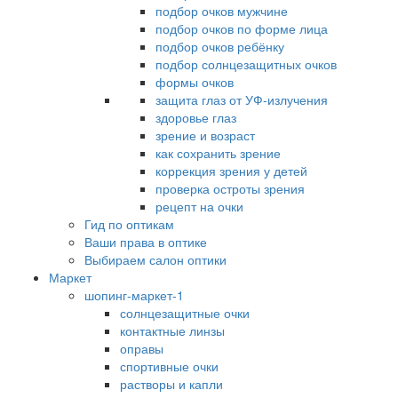
подбор очков мужчине
подбор очков по форме лица
подбор очков ребёнку
подбор солнцезащитных очков
формы очков
защита глаз от УФ-излучения
здоровье глаз
зрение и возраст
как сохранить зрение
коррекция зрения у детей
проверка остроты зрения
рецепт на очки
Гид по оптикам
Ваши права в оптике
Выбираем салон оптики
Маркет
шопинг-маркет-1
солнцезащитные очки
контактные линзы
оправы
спортивные очки
растворы и капли