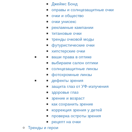
Джеймс Бонд
оправы и солнцезащитные очки
очки и общество
очки унисекс
рекламные кампании
титановые очки
тренды очковой моды
футуристические очки
хипстерские очки
ваши права в оптике
выбираем салон оптики
солнцезащитные линзы
фотохромные линзы
дефекты зрения
защита глаз от УФ-излучения
здоровье глаз
зрение и возраст
как сохранить зрение
коррекция зрения у детей
проверка остроты зрения
рецепт на очки
Тренды и герои