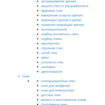
затуманивание зрения
защита глаз от ультрафиолета
здоровье глаз
измерение остроты зрения
коррекция зрения у детей
лазерная коррекция зрения
ортокератология
подбор контактных линз
подбор очков
пресбиопия
строение глаз
сухой глаз
увеит
усталость глаз
халязион
цветотерапия
Очки
солнцезащитные очки
очки для вождения
очки для компьютера
детские очки
ремонт и изготовление очков
спортивные очки