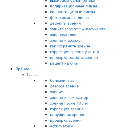
выбираем салон оптики
поляризационные линзы
солнцезащитные линзы
фотохромные линзы
дефекты зрения
защита глаз от УФ-излучения
здоровье глаз
зрение и возраст
как сохранить зрение
коррекция зрения у детей
проверка остроты зрения
рецепт на очки
Зрение
Глаза
болезни глаз
детское зрение
зрение
зрение и компьютер
зрение после 40 лет
коррекция зрения
нарушения зрения
проверка зрения
астигматизм