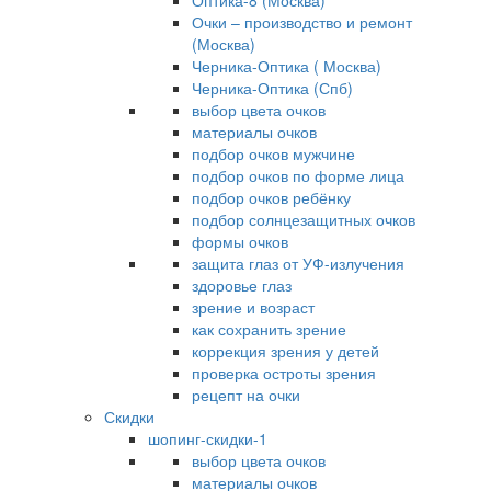
Оптика-8 (Москва)
Очки – производство и ремонт
(Москва)
Черника-Оптика ( Москва)
Черника-Оптика (Спб)
выбор цвета очков
материалы очков
подбор очков мужчине
подбор очков по форме лица
подбор очков ребёнку
подбор солнцезащитных очков
формы очков
защита глаз от УФ-излучения
здоровье глаз
зрение и возраст
как сохранить зрение
коррекция зрения у детей
проверка остроты зрения
рецепт на очки
Скидки
шопинг-скидки-1
выбор цвета очков
материалы очков