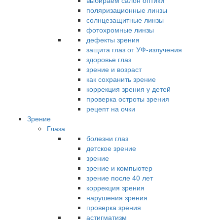
выбираем салон оптики
поляризационные линзы
солнцезащитные линзы
фотохромные линзы
дефекты зрения
защита глаз от УФ-излучения
здоровье глаз
зрение и возраст
как сохранить зрение
коррекция зрения у детей
проверка остроты зрения
рецепт на очки
Зрение
Глаза
болезни глаз
детское зрение
зрение
зрение и компьютер
зрение после 40 лет
коррекция зрения
нарушения зрения
проверка зрения
астигматизм