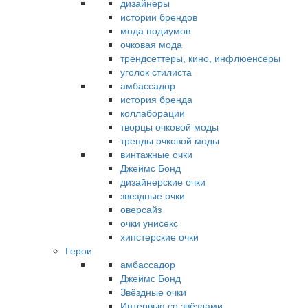
дизайнеры
истории брендов
мода подиумов
очковая мода
трендсеттеры, кино, инфлюенсеры
уголок стилиста
амбассадор
история бренда
коллаборации
творцы очковой моды
тренды очковой моды
винтажные очки
Джеймс Бонд
дизайнерские очки
звездные очки
оверсайз
очки унисекс
хипстерские очки
Герои
амбассадор
Джеймс Бонд
Звёздные очки
Интервью со звёздами