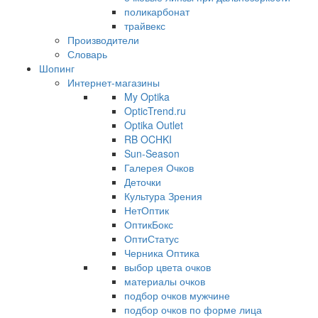
поликарбонат
трайвекс
Производители
Словарь
Шопинг
Интернет-магазины
My Optika
OpticTrend.ru
Optika Outlet
RB OCHKI
Sun-Season
Галерея Очков
Деточки
Культура Зрения
НетОптик
ОптикБокс
ОптиСтатус
Черника Оптика
выбор цвета очков
материалы очков
подбор очков мужчине
подбор очков по форме лица