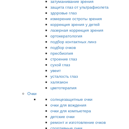
затуманивание зрения
защита глаз от ультрафиолета
здоровье глаз
измерение остроты зрения
коррекция зрения у детей
лазерная коррекция зрения
ортокератология
подбор контактных линз
подбор очков
пресбиопия
строение глаз
сухой глаз
увеит
усталость глаз
халязион
цветотерапия
Очки
солнцезащитные очки
очки для вождения
очки для компьютера
детские очки
ремонт и изготовление очков
спортивные очки