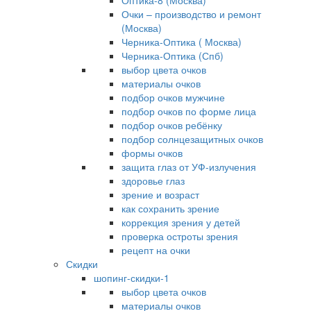
Оптика-8 (Москва)
Очки – производство и ремонт
(Москва)
Черника-Оптика ( Москва)
Черника-Оптика (Спб)
выбор цвета очков
материалы очков
подбор очков мужчине
подбор очков по форме лица
подбор очков ребёнку
подбор солнцезащитных очков
формы очков
защита глаз от УФ-излучения
здоровье глаз
зрение и возраст
как сохранить зрение
коррекция зрения у детей
проверка остроты зрения
рецепт на очки
Скидки
шопинг-скидки-1
выбор цвета очков
материалы очков