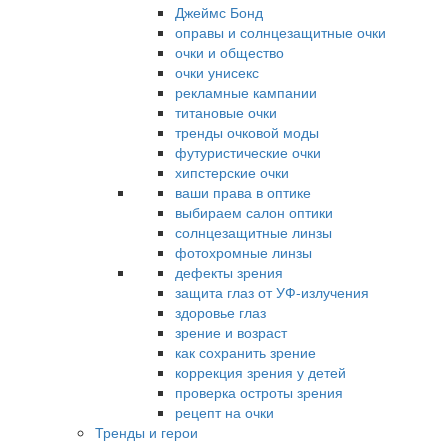
Джеймс Бонд
оправы и солнцезащитные очки
очки и общество
очки унисекс
рекламные кампании
титановые очки
тренды очковой моды
футуристические очки
хипстерские очки
ваши права в оптике
выбираем салон оптики
солнцезащитные линзы
фотохромные линзы
дефекты зрения
защита глаз от УФ-излучения
здоровье глаз
зрение и возраст
как сохранить зрение
коррекция зрения у детей
проверка остроты зрения
рецепт на очки
Тренды и герои