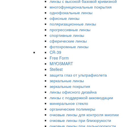
линзы с высокой базовой кривизной
многофункциональные покрытия
однофокальные линзы
офисные линзы
поляризационные линзы
прогрессивные линзы
спортивные линзы
сферические линзы
фотохромные линзы
CR-39
Free Form
MiYOSMART
Stellest
защита глаз от ультрафиолета
зеркальные линзы
зеркальные покрытия
линзы офисного дизайна
линзы с поддержкой аккомодации
минеральное стекло
органические полимеры
очковые линзы для контроля миопии
очковые линзы при близорукости
очковые линзы при дальнозоркости