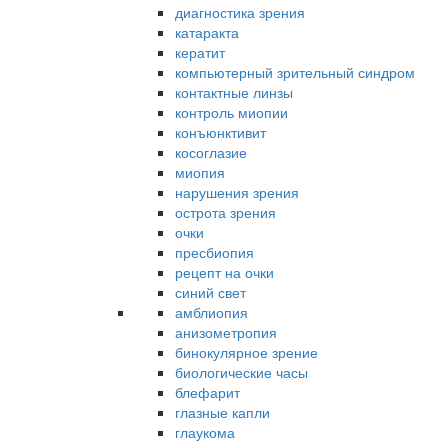
диагностика зрения
катаракта
кератит
компьютерный зрительный синдром
контактные линзы
контроль миопии
конъюнктивит
косоглазие
миопия
нарушения зрения
острота зрения
очки
пресбиопия
рецепт на очки
синий свет
амблиопия
анизометропия
бинокулярное зрение
биологические часы
блефарит
глазные капли
глаукома