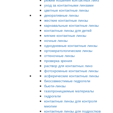
режим ношения контактных линз
уход за контактными линзами
цветные контактные линзы
декоративные линзы
жесткие контактные линзы
карнавальные контактные линзы
контактные линзы для детей
мягкие контактные линзы
ночные линзы
однодневные контактные линзы
ортокератологические линзы
оттеночные линзы
проверка зрения
раствор для контактных линз
фотохромные контактные линзы
асферические контактные линзы
биосовместимые гидрогели
бьюти-линзы
газопроницаемые материалы
гидрогели
контактные линзы для контроля
миопии
контактные линзы для подростков