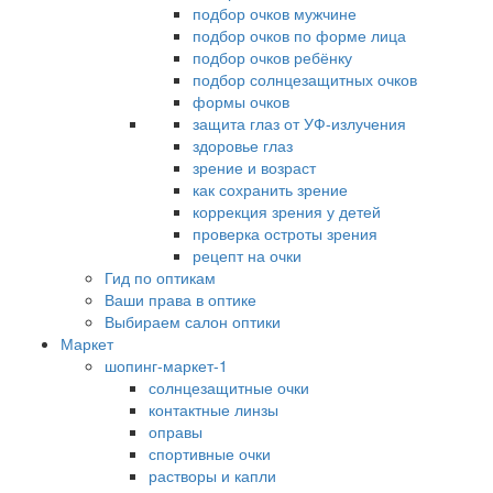
подбор очков мужчине
подбор очков по форме лица
подбор очков ребёнку
подбор солнцезащитных очков
формы очков
защита глаз от УФ-излучения
здоровье глаз
зрение и возраст
как сохранить зрение
коррекция зрения у детей
проверка остроты зрения
рецепт на очки
Гид по оптикам
Ваши права в оптике
Выбираем салон оптики
Маркет
шопинг-маркет-1
солнцезащитные очки
контактные линзы
оправы
спортивные очки
растворы и капли