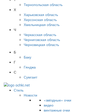
Тернопольская область
Х
Харьковская область
Херсонская область
Хмельницкая область
Ч
Черкасская область
Черниговская область
Черновицкая область
Б
Баку
Г
Гянджа
С
Сумгаит
Стиль
Новости
«звёздные» очки
видео
винтажные очки