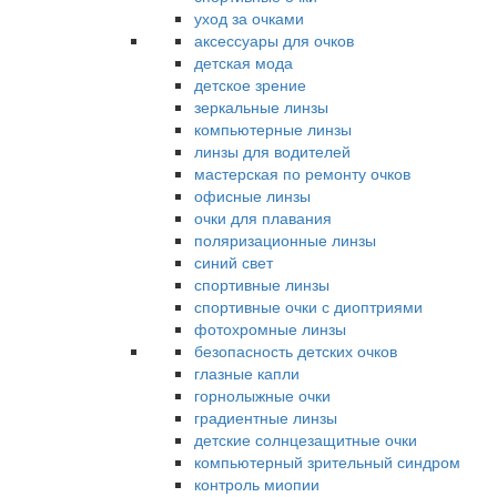
уход за очками
аксессуары для очков
детская мода
детское зрение
зеркальные линзы
компьютерные линзы
линзы для водителей
мастерская по ремонту очков
офисные линзы
очки для плавания
поляризационные линзы
синий свет
спортивные линзы
спортивные очки с диоптриями
фотохромные линзы
безопасность детских очков
глазные капли
горнолыжные очки
градиентные линзы
детские солнцезащитные очки
компьютерный зрительный синдром
контроль миопии