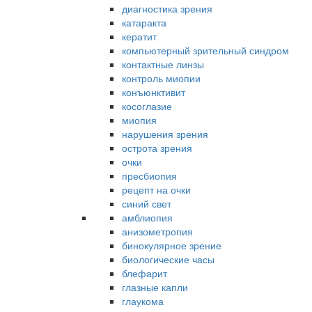
диагностика зрения
катаракта
кератит
компьютерный зрительный синдром
контактные линзы
контроль миопии
конъюнктивит
косоглазие
миопия
нарушения зрения
острота зрения
очки
пресбиопия
рецепт на очки
синий свет
амблиопия
анизометропия
бинокулярное зрение
биологические часы
блефарит
глазные капли
глаукома