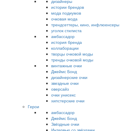
дизайнеры
истории брендов
мода подиумов
очковая мода
трендсеттеры, кино, инфлюенсеры
уголок стилиста
амбассадор
история бренда
коллаборации
творцы очковой моды
тренды очковой моды
винтажные очки
Джеймс Бонд
дизайнерские очки
звездные очки
оверсайз
очки унисекс
хипстерские очки
Герои
амбассадор
Джеймс Бонд
Звёздные очки
Интервью со звёздами