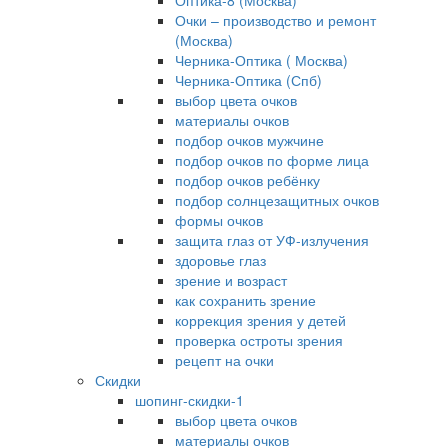
Оптика-8 (Москва)
Очки – производство и ремонт
(Москва)
Черника-Оптика ( Москва)
Черника-Оптика (Спб)
выбор цвета очков
материалы очков
подбор очков мужчине
подбор очков по форме лица
подбор очков ребёнку
подбор солнцезащитных очков
формы очков
защита глаз от УФ-излучения
здоровье глаз
зрение и возраст
как сохранить зрение
коррекция зрения у детей
проверка остроты зрения
рецепт на очки
Скидки
шопинг-скидки-1
выбор цвета очков
материалы очков