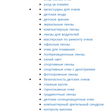
уход за очками
аксессуары для очков
детская мода
детское зрение
зеркальные линзы
компьютерные линзы
линзы для водителей
мастерская по ремонту очков
офисные линзы
очки для плавания
поляризационные линзы
синий свет
спортивные линзы
спортивные очки с диоптриями
фотохромные линзы
безопасность детских очков
глазные капли
горнолыжные очки
градиентные линзы
детские солнцезащитные очки
компьютерный зрительный синдром
контроль миопии