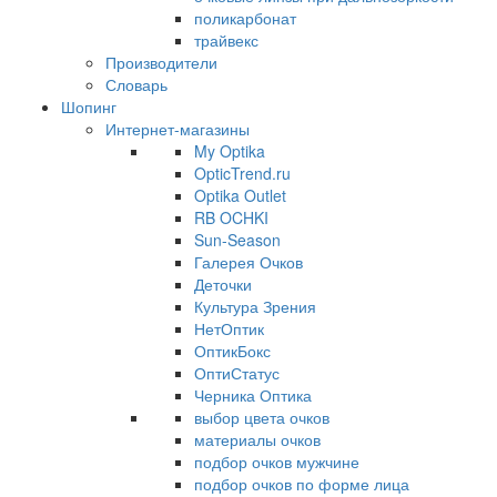
поликарбонат
трайвекс
Производители
Словарь
Шопинг
Интернет-магазины
My Optika
OpticTrend.ru
Optika Outlet
RB OCHKI
Sun-Season
Галерея Очков
Деточки
Культура Зрения
НетОптик
ОптикБокс
ОптиСтатус
Черника Оптика
выбор цвета очков
материалы очков
подбор очков мужчине
подбор очков по форме лица