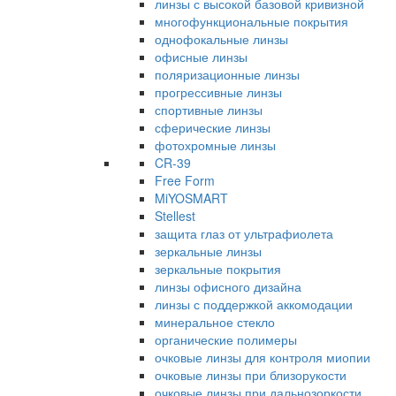
линзы с высокой базовой кривизной
многофункциональные покрытия
однофокальные линзы
офисные линзы
поляризационные линзы
прогрессивные линзы
спортивные линзы
сферические линзы
фотохромные линзы
CR-39
Free Form
MiYOSMART
Stellest
защита глаз от ультрафиолета
зеркальные линзы
зеркальные покрытия
линзы офисного дизайна
линзы с поддержкой аккомодации
минеральное стекло
органические полимеры
очковые линзы для контроля миопии
очковые линзы при близорукости
очковые линзы при дальнозоркости