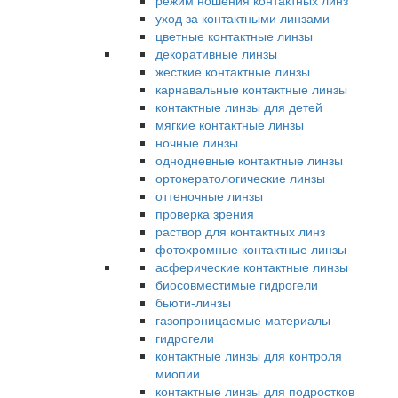
режим ношения контактных линз
уход за контактными линзами
цветные контактные линзы
декоративные линзы
жесткие контактные линзы
карнавальные контактные линзы
контактные линзы для детей
мягкие контактные линзы
ночные линзы
однодневные контактные линзы
ортокератологические линзы
оттеночные линзы
проверка зрения
раствор для контактных линз
фотохромные контактные линзы
асферические контактные линзы
биосовместимые гидрогели
бьюти-линзы
газопроницаемые материалы
гидрогели
контактные линзы для контроля
миопии
контактные линзы для подростков