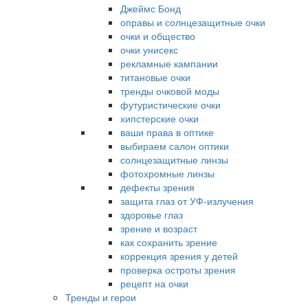
Джеймс Бонд
оправы и солнцезащитные очки
очки и общество
очки унисекс
рекламные кампании
титановые очки
тренды очковой моды
футуристические очки
хипстерские очки
ваши права в оптике
выбираем салон оптики
солнцезащитные линзы
фотохромные линзы
дефекты зрения
защита глаз от УФ-излучения
здоровье глаз
зрение и возраст
как сохранить зрение
коррекция зрения у детей
проверка остроты зрения
рецепт на очки
Тренды и герои