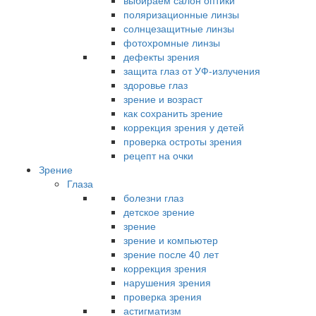
выбираем салон оптики
поляризационные линзы
солнцезащитные линзы
фотохромные линзы
дефекты зрения
защита глаз от УФ-излучения
здоровье глаз
зрение и возраст
как сохранить зрение
коррекция зрения у детей
проверка остроты зрения
рецепт на очки
Зрение
Глаза
болезни глаз
детское зрение
зрение
зрение и компьютер
зрение после 40 лет
коррекция зрения
нарушения зрения
проверка зрения
астигматизм