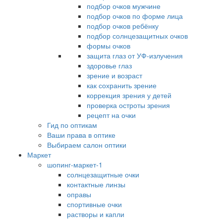
подбор очков мужчине
подбор очков по форме лица
подбор очков ребёнку
подбор солнцезащитных очков
формы очков
защита глаз от УФ-излучения
здоровье глаз
зрение и возраст
как сохранить зрение
коррекция зрения у детей
проверка остроты зрения
рецепт на очки
Гид по оптикам
Ваши права в оптике
Выбираем салон оптики
Маркет
шопинг-маркет-1
солнцезащитные очки
контактные линзы
оправы
спортивные очки
растворы и капли