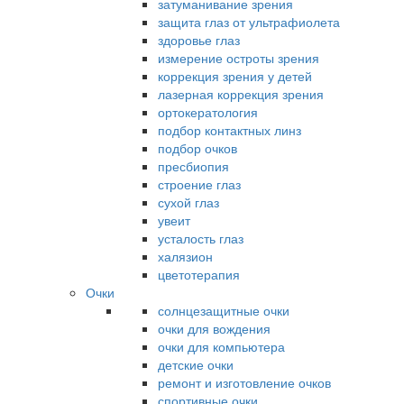
затуманивание зрения
защита глаз от ультрафиолета
здоровье глаз
измерение остроты зрения
коррекция зрения у детей
лазерная коррекция зрения
ортокератология
подбор контактных линз
подбор очков
пресбиопия
строение глаз
сухой глаз
увеит
усталость глаз
халязион
цветотерапия
Очки
солнцезащитные очки
очки для вождения
очки для компьютера
детские очки
ремонт и изготовление очков
спортивные очки