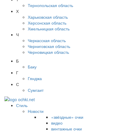
Тернопольская область
Х
Харьковская область
Херсонская область
Хмельницкая область
Ч
Черкасская область
Черниговская область
Черновицкая область
Б
Баку
Г
Гянджа
С
Сумгаит
Стиль
Новости
«звёздные» очки
видео
винтажные очки