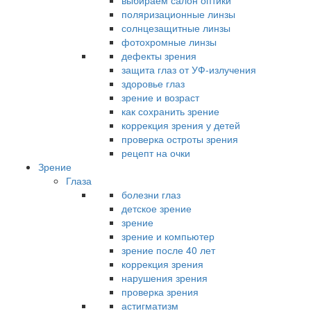
выбираем салон оптики
поляризационные линзы
солнцезащитные линзы
фотохромные линзы
дефекты зрения
защита глаз от УФ-излучения
здоровье глаз
зрение и возраст
как сохранить зрение
коррекция зрения у детей
проверка остроты зрения
рецепт на очки
Зрение
Глаза
болезни глаз
детское зрение
зрение
зрение и компьютер
зрение после 40 лет
коррекция зрения
нарушения зрения
проверка зрения
астигматизм