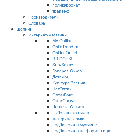
поликарбонат
трайвекс
Производители
Словарь
Шопинг
Интернет-магазины
My Optika
OpticTrend.ru
Optika Outlet
RB OCHKI
Sun-Season
Галерея Очков
Деточки
Культура Зрения
НетОптик
ОптикБокс
ОптиСтатус
Черника Оптика
выбор цвета очков
материалы очков
подбор очков мужчине
подбор очков по форме лица