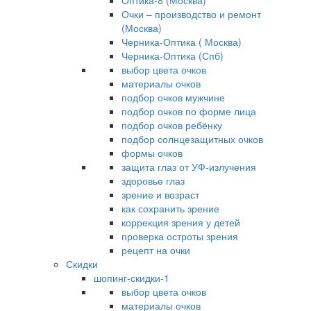
Оптика-8 (Москва)
Очки – производство и ремонт
(Москва)
Черника-Оптика ( Москва)
Черника-Оптика (Спб)
выбор цвета очков
материалы очков
подбор очков мужчине
подбор очков по форме лица
подбор очков ребёнку
подбор солнцезащитных очков
формы очков
защита глаз от УФ-излучения
здоровье глаз
зрение и возраст
как сохранить зрение
коррекция зрения у детей
проверка остроты зрения
рецепт на очки
Скидки
шопинг-скидки-1
выбор цвета очков
материалы очков