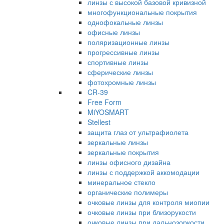
линзы с высокой базовой кривизной
многофункциональные покрытия
однофокальные линзы
офисные линзы
поляризационные линзы
прогрессивные линзы
спортивные линзы
сферические линзы
фотохромные линзы
CR-39
Free Form
MiYOSMART
Stellest
защита глаз от ультрафиолета
зеркальные линзы
зеркальные покрытия
линзы офисного дизайна
линзы с поддержкой аккомодации
минеральное стекло
органические полимеры
очковые линзы для контроля миопии
очковые линзы при близорукости
очковые линзы при дальнозоркости