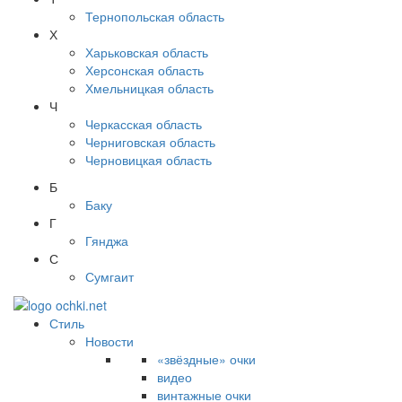
Тернопольская область
Х
Харьковская область
Херсонская область
Хмельницкая область
Ч
Черкасская область
Черниговская область
Черновицкая область
Б
Баку
Г
Гянджа
С
Сумгаит
Стиль
Новости
«звёздные» очки
видео
винтажные очки