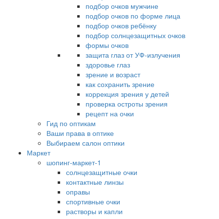
подбор очков мужчине
подбор очков по форме лица
подбор очков ребёнку
подбор солнцезащитных очков
формы очков
защита глаз от УФ-излучения
здоровье глаз
зрение и возраст
как сохранить зрение
коррекция зрения у детей
проверка остроты зрения
рецепт на очки
Гид по оптикам
Ваши права в оптике
Выбираем салон оптики
Маркет
шопинг-маркет-1
солнцезащитные очки
контактные линзы
оправы
спортивные очки
растворы и капли