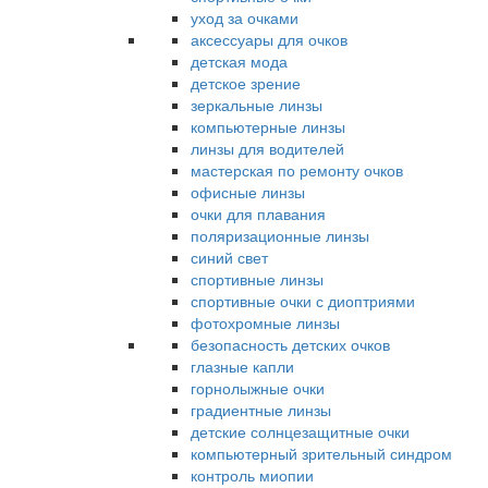
уход за очками
аксессуары для очков
детская мода
детское зрение
зеркальные линзы
компьютерные линзы
линзы для водителей
мастерская по ремонту очков
офисные линзы
очки для плавания
поляризационные линзы
синий свет
спортивные линзы
спортивные очки с диоптриями
фотохромные линзы
безопасность детских очков
глазные капли
горнолыжные очки
градиентные линзы
детские солнцезащитные очки
компьютерный зрительный синдром
контроль миопии