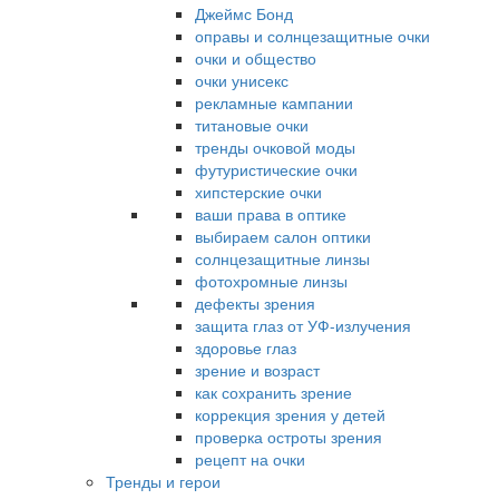
Джеймс Бонд
оправы и солнцезащитные очки
очки и общество
очки унисекс
рекламные кампании
титановые очки
тренды очковой моды
футуристические очки
хипстерские очки
ваши права в оптике
выбираем салон оптики
солнцезащитные линзы
фотохромные линзы
дефекты зрения
защита глаз от УФ-излучения
здоровье глаз
зрение и возраст
как сохранить зрение
коррекция зрения у детей
проверка остроты зрения
рецепт на очки
Тренды и герои