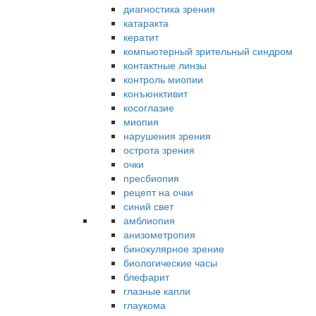
диагностика зрения
катаракта
кератит
компьютерный зрительный синдром
контактные линзы
контроль миопии
конъюнктивит
косоглазие
миопия
нарушения зрения
острота зрения
очки
пресбиопия
рецепт на очки
синий свет
амблиопия
анизометропия
бинокулярное зрение
биологические часы
блефарит
глазные капли
глаукома