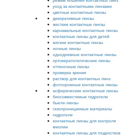
режим ношения контактных линз
уход за контактными линзами
цветные контактные линзы
декоративные линзы
жесткие контактные линзы
карнавальные контактные линзы
контактные линзы для детей
мягкие контактные линзы
ночные линзы
однодневные контактные линзы
ортокератологические линзы
оттеночные линзы
проверка зрения
раствор для контактных линз
фотохромные контактные линзы
асферические контактные линзы
биосовместимые гидрогели
бьюти-линзы
газопроницаемые материалы
гидрогели
контактные линзы для контроля
миопии
контактные линзы для подростков