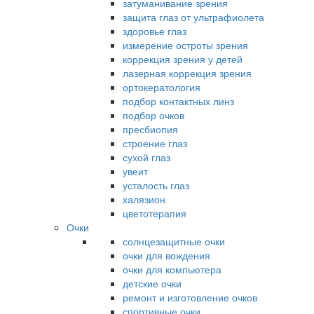
затуманивание зрения
защита глаз от ультрафиолета
здоровье глаз
измерение остроты зрения
коррекция зрения у детей
лазерная коррекция зрения
ортокератология
подбор контактных линз
подбор очков
пресбиопия
строение глаз
сухой глаз
увеит
усталость глаз
халязион
цветотерапия
Очки
солнцезащитные очки
очки для вождения
очки для компьютера
детские очки
ремонт и изготовление очков
спортивные очки