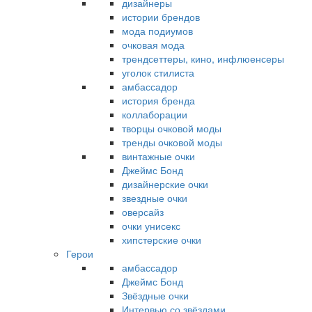
дизайнеры
истории брендов
мода подиумов
очковая мода
трендсеттеры, кино, инфлюенсеры
уголок стилиста
амбассадор
история бренда
коллаборации
творцы очковой моды
тренды очковой моды
винтажные очки
Джеймс Бонд
дизайнерские очки
звездные очки
оверсайз
очки унисекс
хипстерские очки
Герои
амбассадор
Джеймс Бонд
Звёздные очки
Интервью со звёздами