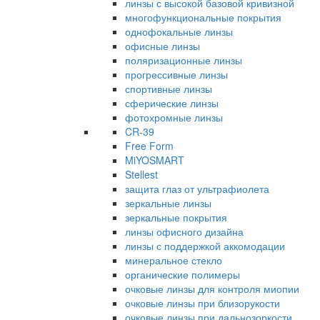
линзы с высокой базовой кривизной
многофункциональные покрытия
однофокальные линзы
офисные линзы
поляризационные линзы
прогрессивные линзы
спортивные линзы
сферические линзы
фотохромные линзы
CR-39
Free Form
MiYOSMART
Stellest
защита глаз от ультрафиолета
зеркальные линзы
зеркальные покрытия
линзы офисного дизайна
линзы с поддержкой аккомодации
минеральное стекло
органические полимеры
очковые линзы для контроля миопии
очковые линзы при близорукости
очковые линзы при дальнозоркости