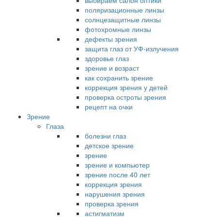
выбираем салон оптики
поляризационные линзы
солнцезащитные линзы
фотохромные линзы
дефекты зрения
защита глаз от УФ-излучения
здоровье глаз
зрение и возраст
как сохранить зрение
коррекция зрения у детей
проверка остроты зрения
рецепт на очки
Зрение
Глаза
болезни глаз
детское зрение
зрение
зрение и компьютер
зрение после 40 лет
коррекция зрения
нарушения зрения
проверка зрения
астигматизм