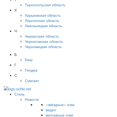
Тернопольская область
Х
Харьковская область
Херсонская область
Хмельницкая область
Ч
Черкасская область
Черниговская область
Черновицкая область
Б
Баку
Г
Гянджа
С
Сумгаит
Стиль
Новости
«звёздные» очки
видео
винтажные очки