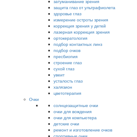
затуманивание зрения
защита глаз от ультрафиолета
здоровье глаз
измерение остроты зрения
коррекция зрения у детей
лазерная коррекция зрения
ортокератология
подбор контактных линз
подбор очков
пресбиопия
строение глаз
сухой глаз
увеит
усталость глаз
халязион
цветотерапия
Очки
солнцезащитные очки
очки для вождения
очки для компьютера
детские очки
ремонт и изготовление очков
спортивные очки