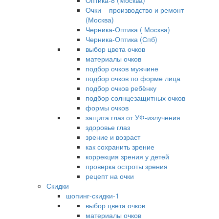
Оптика-8 (Москва)
Очки – производство и ремонт
(Москва)
Черника-Оптика ( Москва)
Черника-Оптика (Спб)
выбор цвета очков
материалы очков
подбор очков мужчине
подбор очков по форме лица
подбор очков ребёнку
подбор солнцезащитных очков
формы очков
защита глаз от УФ-излучения
здоровье глаз
зрение и возраст
как сохранить зрение
коррекция зрения у детей
проверка остроты зрения
рецепт на очки
Скидки
шопинг-скидки-1
выбор цвета очков
материалы очков