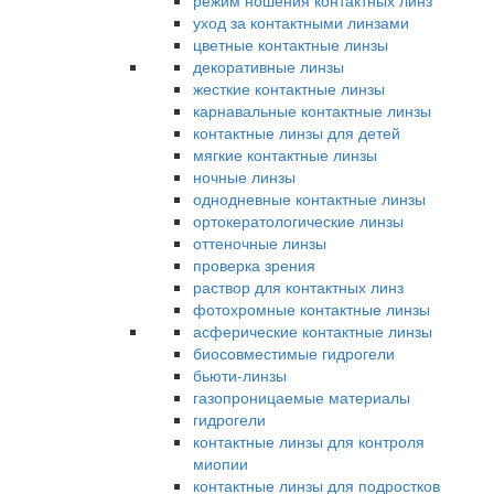
режим ношения контактных линз
уход за контактными линзами
цветные контактные линзы
декоративные линзы
жесткие контактные линзы
карнавальные контактные линзы
контактные линзы для детей
мягкие контактные линзы
ночные линзы
однодневные контактные линзы
ортокератологические линзы
оттеночные линзы
проверка зрения
раствор для контактных линз
фотохромные контактные линзы
асферические контактные линзы
биосовместимые гидрогели
бьюти-линзы
газопроницаемые материалы
гидрогели
контактные линзы для контроля
миопии
контактные линзы для подростков