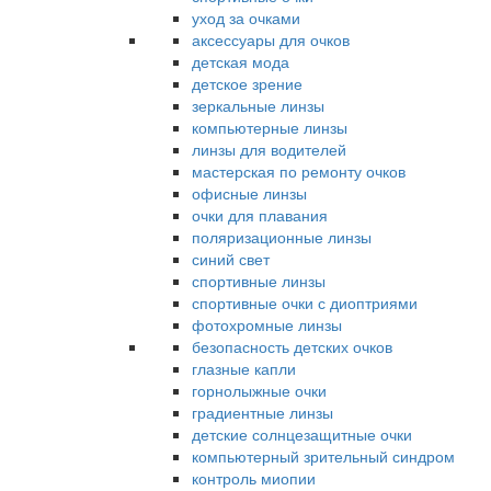
уход за очками
аксессуары для очков
детская мода
детское зрение
зеркальные линзы
компьютерные линзы
линзы для водителей
мастерская по ремонту очков
офисные линзы
очки для плавания
поляризационные линзы
синий свет
спортивные линзы
спортивные очки с диоптриями
фотохромные линзы
безопасность детских очков
глазные капли
горнолыжные очки
градиентные линзы
детские солнцезащитные очки
компьютерный зрительный синдром
контроль миопии