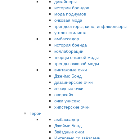
дизайнеры
истории брендов
мода подиумов
очковая мода
трендсеттеры, кино, инфлюенсеры
уголок стилиста
амбассадор
история бренда
коллаборации
творцы очковой моды
тренды очковой моды
винтажные очки
Джеймс Бонд
дизайнерские очки
звездные очки
оверсайз
очки унисекс
хипстерские очки
Герои
амбассадор
Джеймс Бонд
Звёздные очки
Интервью со звёздами