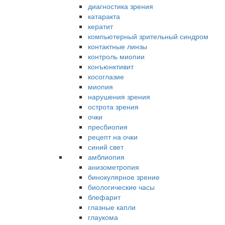
диагностика зрения
катаракта
кератит
компьютерный зрительный синдром
контактные линзы
контроль миопии
конъюнктивит
косоглазие
миопия
нарушения зрения
острота зрения
очки
пресбиопия
рецепт на очки
синий свет
амблиопия
анизометропия
бинокулярное зрение
биологические часы
блефарит
глазные капли
глаукома