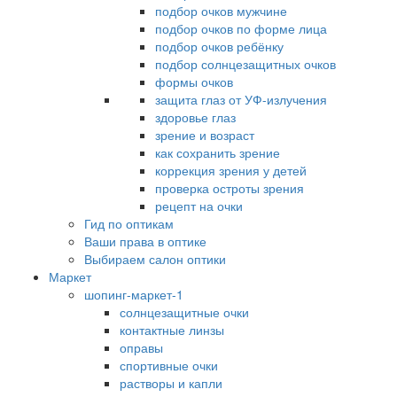
подбор очков мужчине
подбор очков по форме лица
подбор очков ребёнку
подбор солнцезащитных очков
формы очков
защита глаз от УФ-излучения
здоровье глаз
зрение и возраст
как сохранить зрение
коррекция зрения у детей
проверка остроты зрения
рецепт на очки
Гид по оптикам
Ваши права в оптике
Выбираем салон оптики
Маркет
шопинг-маркет-1
солнцезащитные очки
контактные линзы
оправы
спортивные очки
растворы и капли