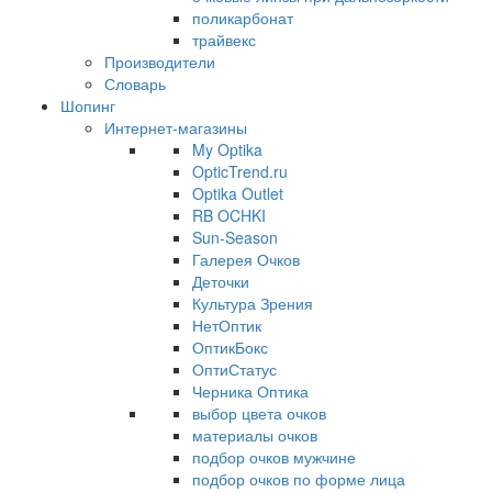
поликарбонат
трайвекс
Производители
Словарь
Шопинг
Интернет-магазины
My Optika
OpticTrend.ru
Optika Outlet
RB OCHKI
Sun-Season
Галерея Очков
Деточки
Культура Зрения
НетОптик
ОптикБокс
ОптиСтатус
Черника Оптика
выбор цвета очков
материалы очков
подбор очков мужчине
подбор очков по форме лица