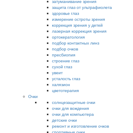
затуманивание зрения
защита глаз от ультрафиолета
здоровье глаз
измерение остроты зрения
коррекция зрения у детей
лазерная коррекция зрения
ортокератология
подбор контактных линз
подбор очков
пресбиопия
строение глаз
сухой глаз
увеит
усталость глаз
халязион
цветотерапия
Очки
солнцезащитные очки
очки для вождения
очки для компьютера
детские очки
ремонт и изготовление очков
спортивные очки