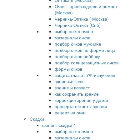
Оптика-8 (Москва)
Очки – производство и ремонт
(Москва)
Черника-Оптика ( Москва)
Черника-Оптика (Спб)
выбор цвета очков
материалы очков
подбор очков мужчине
подбор очков по форме лица
подбор очков ребёнку
подбор солнцезащитных очков
формы очков
защита глаз от УФ-излучения
здоровье глаз
зрение и возраст
как сохранить зрение
коррекция зрения у детей
проверка остроты зрения
рецепт на очки
Скидки
шопинг-скидки-1
выбор цвета очков
материалы очков