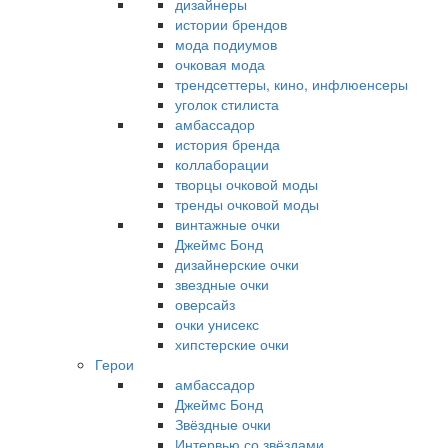
дизайнеры
истории брендов
мода подиумов
очковая мода
трендсеттеры, кино, инфлюенсеры
уголок стилиста
амбассадор
история бренда
коллаборации
творцы очковой моды
тренды очковой моды
винтажные очки
Джеймс Бонд
дизайнерские очки
звездные очки
оверсайз
очки унисекс
хипстерские очки
Герои
амбассадор
Джеймс Бонд
Звёздные очки
Интервью со звёздами