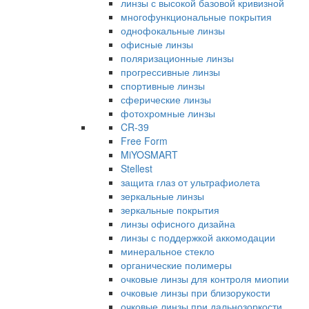
линзы с высокой базовой кривизной
многофункциональные покрытия
однофокальные линзы
офисные линзы
поляризационные линзы
прогрессивные линзы
спортивные линзы
сферические линзы
фотохромные линзы
CR-39
Free Form
MiYOSMART
Stellest
защита глаз от ультрафиолета
зеркальные линзы
зеркальные покрытия
линзы офисного дизайна
линзы с поддержкой аккомодации
минеральное стекло
органические полимеры
очковые линзы для контроля миопии
очковые линзы при близорукости
очковые линзы при дальнозоркости