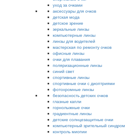
уход за очками
аксессуары для очков
детская мода
детское зрение
зеркальные линзы
компьютерные линзы
линзы для водителей
мастерская по ремонту очков
офисные линзы
очки для плавания
поляризационные линзы
синий свет
спортивные линзы
спортивные очки с диоптриями
фотохромные линзы
безопасность детских очков
глазные капли
горнолыжные очки
градиентные линзы
детские солнцезащитные очки
компьютерный зрительный синдром
контроль миопии