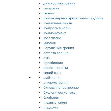
диагностика зрения
катаракта
кератит
компьютерный зрительный синдром
контактные линзы
контроль миопии
конъюнктивит
косоглазие
миопия
нарушения зрения
острота зрения
очки
пресбиопия
рецепт на очки
синий свет
амблиопия
анизометропия
бинокулярное зрение
биологические часы
блефарит
глазные капли
глаукома