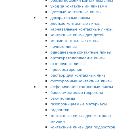
режим ношения контактных линз
уход за контактными линзами
цветные контактные линзы
декоративные линзы
жесткие контактные линзы
карнавальные контактные линзы
контактные линзы для детей
мягкие контактные линзы
ночные линзы
однодневные контактные линзы
ортокератологические линзы
оттеночные линзы
проверка зрения
раствор для контактных линз
фотохромные контактные линзы
асферические контактные линзы
биосовместимые гидрогели
бьюти-линзы
газопроницаемые материалы
гидрогели
контактные линзы для контроля
миопии
контактные линзы для подростков