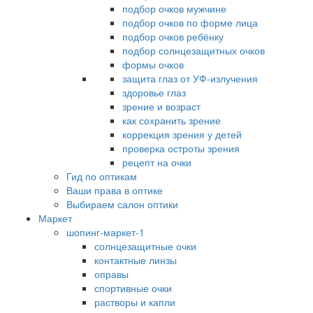
подбор очков мужчине
подбор очков по форме лица
подбор очков ребёнку
подбор солнцезащитных очков
формы очков
защита глаз от УФ-излучения
здоровье глаз
зрение и возраст
как сохранить зрение
коррекция зрения у детей
проверка остроты зрения
рецепт на очки
Гид по оптикам
Ваши права в оптике
Выбираем салон оптики
Маркет
шопинг-маркет-1
солнцезащитные очки
контактные линзы
оправы
спортивные очки
растворы и капли