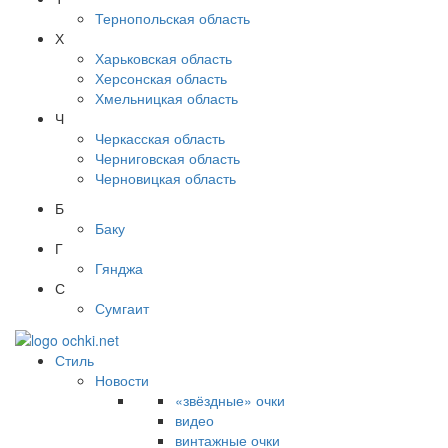
Тернопольская область
Х
Харьковская область
Херсонская область
Хмельницкая область
Ч
Черкасская область
Черниговская область
Черновицкая область
Б
Баку
Г
Гянджа
С
Сумгаит
Стиль
Новости
«звёздные» очки
видео
винтажные очки