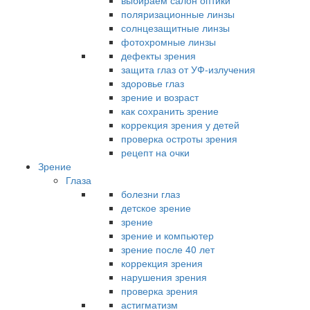
выбираем салон оптики
поляризационные линзы
солнцезащитные линзы
фотохромные линзы
дефекты зрения
защита глаз от УФ-излучения
здоровье глаз
зрение и возраст
как сохранить зрение
коррекция зрения у детей
проверка остроты зрения
рецепт на очки
Зрение
Глаза
болезни глаз
детское зрение
зрение
зрение и компьютер
зрение после 40 лет
коррекция зрения
нарушения зрения
проверка зрения
астигматизм