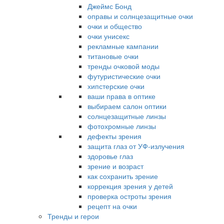
Джеймс Бонд
оправы и солнцезащитные очки
очки и общество
очки унисекс
рекламные кампании
титановые очки
тренды очковой моды
футуристические очки
хипстерские очки
ваши права в оптике
выбираем салон оптики
солнцезащитные линзы
фотохромные линзы
дефекты зрения
защита глаз от УФ-излучения
здоровье глаз
зрение и возраст
как сохранить зрение
коррекция зрения у детей
проверка остроты зрения
рецепт на очки
Тренды и герои