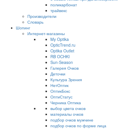
поликарбонат
трайвекс
Производители
Словарь
Шопинг
Интернет-магазины
My Optika
OpticTrend.ru
Optika Outlet
RB OCHKI
Sun-Season
Галерея Очков
Деточки
Культура Зрения
НетОптик
ОптикБокс
ОптиСтатус
Черника Оптика
выбор цвета очков
материалы очков
подбор очков мужчине
подбор очков по форме лица