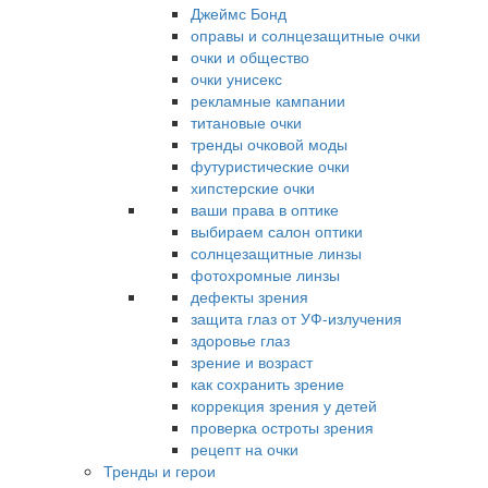
Джеймс Бонд
оправы и солнцезащитные очки
очки и общество
очки унисекс
рекламные кампании
титановые очки
тренды очковой моды
футуристические очки
хипстерские очки
ваши права в оптике
выбираем салон оптики
солнцезащитные линзы
фотохромные линзы
дефекты зрения
защита глаз от УФ-излучения
здоровье глаз
зрение и возраст
как сохранить зрение
коррекция зрения у детей
проверка остроты зрения
рецепт на очки
Тренды и герои