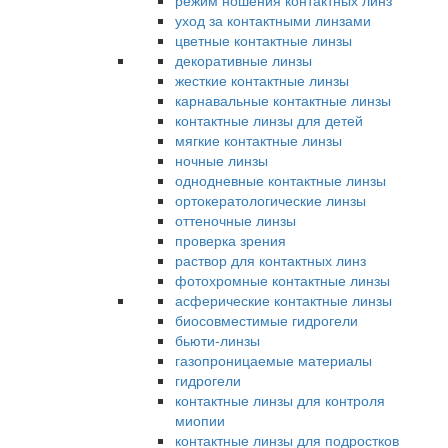
режим ношения контактных линз
уход за контактными линзами
цветные контактные линзы
декоративные линзы
жесткие контактные линзы
карнавальные контактные линзы
контактные линзы для детей
мягкие контактные линзы
ночные линзы
однодневные контактные линзы
ортокератологические линзы
оттеночные линзы
проверка зрения
раствор для контактных линз
фотохромные контактные линзы
асферические контактные линзы
биосовместимые гидрогели
бьюти-линзы
газопроницаемые материалы
гидрогели
контактные линзы для контроля
миопии
контактные линзы для подростков