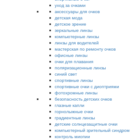
уход за очками
аксессуары для очков
детская мода
детское зрение
зеркальные линзы
компьютерные линзы
линзы для водителей
мастерская по ремонту очков
офисные линзы
очки для плавания
поляризационные линзы
синий свет
спортивные линзы
спортивные очки с диоптриями
фотохромные линзы
безопасность детских очков
глазные капли
горнолыжные очки
градиентные линзы
детские солнцезащитные очки
компьютерный зрительный синдром
контроль миопии