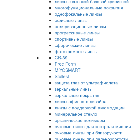
линзы с высокой базовой кривизной
многофункциональные покрытия
однофокальные линзы
офисные линзы
поляризационные линзы
прогрессивные линзы
спортивные линзы
сферические линзы
фотохромные линзы
CR-39
Free Form
MiYOSMART
Stellest
защита глаз от ультрафиолета
зеркальные линзы
зеркальные покрытия
линзы офисного дизайна
линзы с поддержкой аккомодации
минеральное стекло
органические полимеры
очковые линзы для контроля миопии
очковые линзы при близорукости
очковые линзы при дальнозоркости