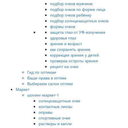
подбор очков мужчине
подбор очков по форме лица
подбор очков ребёнку
подбор солнцезащитных очков
формы очков
защита глаз от УФ-излучения
здоровье глаз
зрение и возраст
как сохранить зрение
коррекция зрения у детей
проверка остроты зрения
рецепт на очки
Гид по оптикам
Ваши права в оптике
Выбираем салон оптики
Маркет
шопинг-маркет-1
солнцезащитные очки
контактные линзы
оправы
спортивные очки
растворы и капли