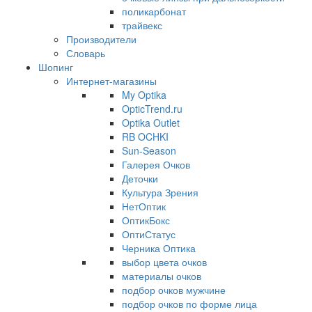
поликарбонат
трайвекс
Производители
Словарь
Шопинг
Интернет-магазины
My Optika
OpticTrend.ru
Optika Outlet
RB OCHKI
Sun-Season
Галерея Очков
Деточки
Культура Зрения
НетОптик
ОптикБокс
ОптиСтатус
Черника Оптика
выбор цвета очков
материалы очков
подбор очков мужчине
подбор очков по форме лица