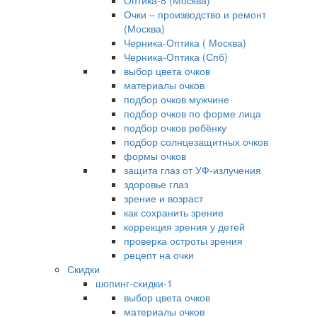
Оптика-8 (Москва)
Очки – производство и ремонт
(Москва)
Черника-Оптика ( Москва)
Черника-Оптика (Спб)
выбор цвета очков
материалы очков
подбор очков мужчине
подбор очков по форме лица
подбор очков ребёнку
подбор солнцезащитных очков
формы очков
защита глаз от УФ-излучения
здоровье глаз
зрение и возраст
как сохранить зрение
коррекция зрения у детей
проверка остроты зрения
рецепт на очки
Скидки
шопинг-скидки-1
выбор цвета очков
материалы очков