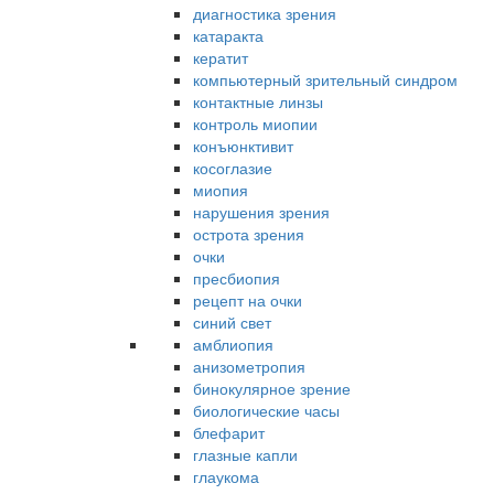
диагностика зрения
катаракта
кератит
компьютерный зрительный синдром
контактные линзы
контроль миопии
конъюнктивит
косоглазие
миопия
нарушения зрения
острота зрения
очки
пресбиопия
рецепт на очки
синий свет
амблиопия
анизометропия
бинокулярное зрение
биологические часы
блефарит
глазные капли
глаукома