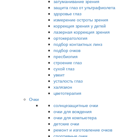
затуманивание зрения
защита глаз от ультрафиолета
здоровье глаз
измерение остроты зрения
коррекция зрения у детей
лазерная коррекция зрения
ортокератология
подбор контактных линз
подбор очков
пресбиопия
строение глаз
сухой глаз
увеит
усталость глаз
халязион
цветотерапия
Очки
солнцезащитные очки
очки для вождения
очки для компьютера
детские очки
ремонт и изготовление очков
спортивные очки