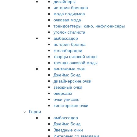
дизайнеры
истории брендов
мода подиумов
очковая мода
трендсеттеры, кино, инфлюенсеры
уголок стилиста
амбассадор
история бренда
коллаборации
творцы очковой моды
тренды очковой моды
винтажные очки
Джеймс Бонд
дизайнерские очки
звездные очки
оверсайз
очки унисекс
хипстерские очки
Герои
амбассадор
Джеймс Бонд
Звёздные очки
Интервью со звёздами