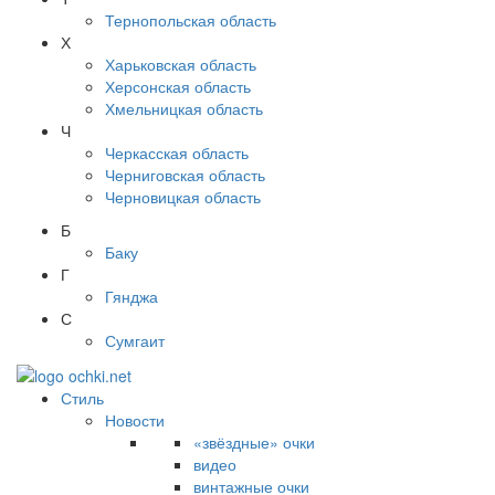
Тернопольская область
Х
Харьковская область
Херсонская область
Хмельницкая область
Ч
Черкасская область
Черниговская область
Черновицкая область
Б
Баку
Г
Гянджа
С
Сумгаит
Стиль
Новости
«звёздные» очки
видео
винтажные очки