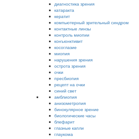
диагностика зрения
катаракта
кератит
компьютерный зрительный синдром
контактные линзы
контроль миопии
конъюнктивит
косоглазие
миопия
нарушения зрения
острота зрения
очки
пресбиопия
рецепт на очки
синий свет
амблиопия
анизометропия
бинокулярное зрение
биологические часы
блефарит
глазные капли
глаукома