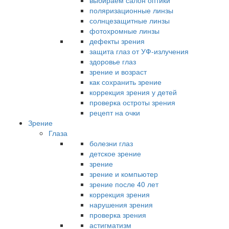
выбираем салон оптики
поляризационные линзы
солнцезащитные линзы
фотохромные линзы
дефекты зрения
защита глаз от УФ-излучения
здоровье глаз
зрение и возраст
как сохранить зрение
коррекция зрения у детей
проверка остроты зрения
рецепт на очки
Зрение
Глаза
болезни глаз
детское зрение
зрение
зрение и компьютер
зрение после 40 лет
коррекция зрения
нарушения зрения
проверка зрения
астигматизм