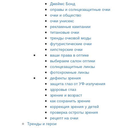
Джеймс Бонд
оправы и солнцезащитные очки
очки и общество
очки унисекс
рекламные кампании
титановые очки
тренды очковой моды
футуристические очки
хипстерские очки
ваши права в оптике
выбираем салон оптики
солнцезащитные линзы
фотохромные линзы
дефекты зрения
защита глаз от УФ-излучения
здоровье глаз
зрение и возраст
как сохранить зрение
коррекция зрения у детей
проверка остроты зрения
рецепт на очки
Тренды и герои