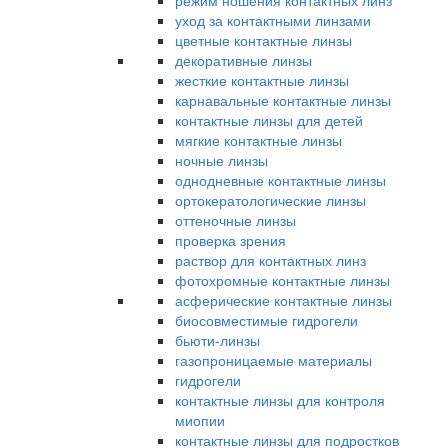
режим ношения контактных линз
уход за контактными линзами
цветные контактные линзы
декоративные линзы
жесткие контактные линзы
карнавальные контактные линзы
контактные линзы для детей
мягкие контактные линзы
ночные линзы
однодневные контактные линзы
ортокератологические линзы
оттеночные линзы
проверка зрения
раствор для контактных линз
фотохромные контактные линзы
асферические контактные линзы
биосовместимые гидрогели
бьюти-линзы
газопроницаемые материалы
гидрогели
контактные линзы для контроля
миопии
контактные линзы для подростков