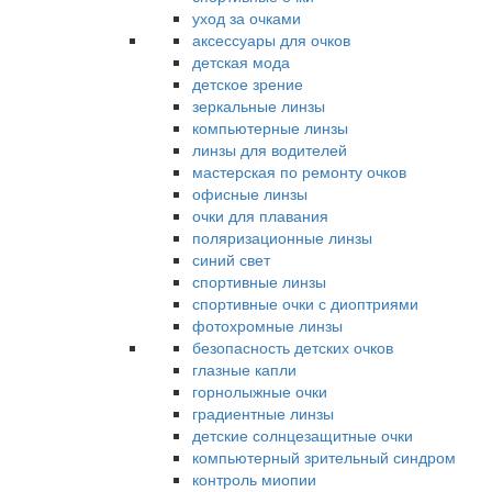
уход за очками
аксессуары для очков
детская мода
детское зрение
зеркальные линзы
компьютерные линзы
линзы для водителей
мастерская по ремонту очков
офисные линзы
очки для плавания
поляризационные линзы
синий свет
спортивные линзы
спортивные очки с диоптриями
фотохромные линзы
безопасность детских очков
глазные капли
горнолыжные очки
градиентные линзы
детские солнцезащитные очки
компьютерный зрительный синдром
контроль миопии