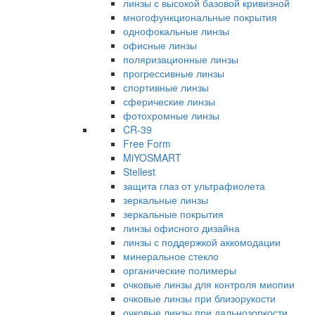
линзы с высокой базовой кривизной
многофункциональные покрытия
однофокальные линзы
офисные линзы
поляризационные линзы
прогрессивные линзы
спортивные линзы
сферические линзы
фотохромные линзы
CR-39
Free Form
MiYOSMART
Stellest
защита глаз от ультрафиолета
зеркальные линзы
зеркальные покрытия
линзы офисного дизайна
линзы с поддержкой аккомодации
минеральное стекло
органические полимеры
очковые линзы для контроля миопии
очковые линзы при близорукости
очковые линзы при дальнозоркости