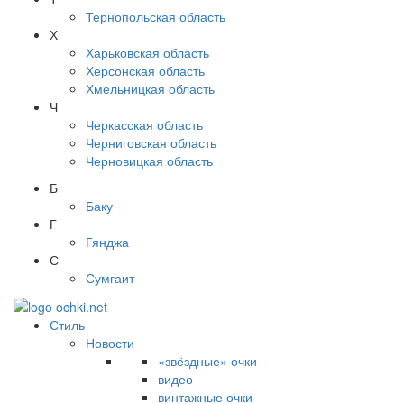
Тернопольская область
Х
Харьковская область
Херсонская область
Хмельницкая область
Ч
Черкасская область
Черниговская область
Черновицкая область
Б
Баку
Г
Гянджа
С
Сумгаит
Стиль
Новости
«звёздные» очки
видео
винтажные очки