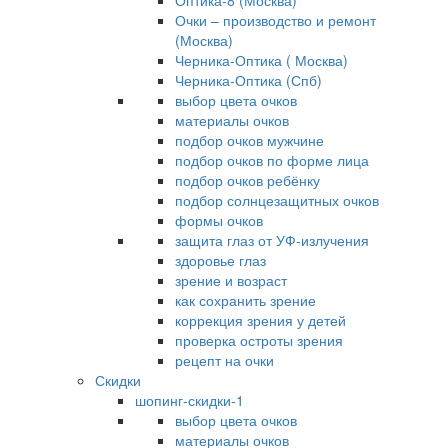
Оптика-8 (Москва)
Очки – производство и ремонт
(Москва)
Черника-Оптика ( Москва)
Черника-Оптика (Спб)
выбор цвета очков
материалы очков
подбор очков мужчине
подбор очков по форме лица
подбор очков ребёнку
подбор солнцезащитных очков
формы очков
защита глаз от УФ-излучения
здоровье глаз
зрение и возраст
как сохранить зрение
коррекция зрения у детей
проверка остроты зрения
рецепт на очки
Скидки
шопинг-скидки-1
выбор цвета очков
материалы очков