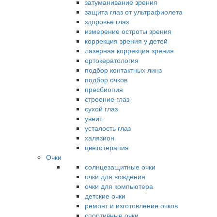
затуманивание зрения
защита глаз от ультрафиолета
здоровье глаз
измерение остроты зрения
коррекция зрения у детей
лазерная коррекция зрения
ортокератология
подбор контактных линз
подбор очков
пресбиопия
строение глаз
сухой глаз
увеит
усталость глаз
халязион
цветотерапия
Очки
солнцезащитные очки
очки для вождения
очки для компьютера
детские очки
ремонт и изготовление очков
спортивные очки