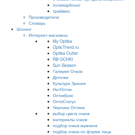
поликарбонат
трайвекс
Производители
Словарь
Шопинг
Интернет-магазины
My Optika
OpticTrend.ru
Optika Outlet
RB OCHKI
Sun-Season
Галерея Очков
Деточки
Культура Зрения
НетОптик
ОптикБокс
ОптиСтатус
Черника Оптика
выбор цвета очков
материалы очков
подбор очков мужчине
подбор очков по форме лица