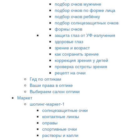
подбор очков мужчине
подбор очков по форме лица
подбор очков ребёнку
подбор солнцезащитных очков
формы очков
защита глаз от УФ-излучения
здоровье глаз
зрение и возраст
как сохранить зрение
коррекция зрения у детей
проверка остроты зрения
рецепт на очки
Гид по оптикам
Ваши права в оптике
Выбираем салон оптики
Маркет
шопинг-маркет-1
солнцезащитные очки
контактные линзы
оправы
спортивные очки
растворы и капли