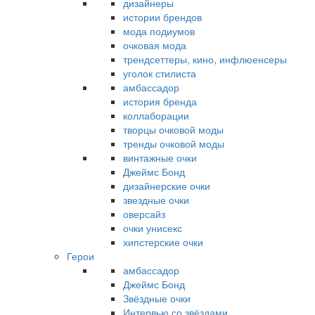
дизайнеры
истории брендов
мода подиумов
очковая мода
трендсеттеры, кино, инфлюенсеры
уголок стилиста
амбассадор
история бренда
коллаборации
творцы очковой моды
тренды очковой моды
винтажные очки
Джеймс Бонд
дизайнерские очки
звездные очки
оверсайз
очки унисекс
хипстерские очки
Герои
амбассадор
Джеймс Бонд
Звёздные очки
Интервью со звёздами