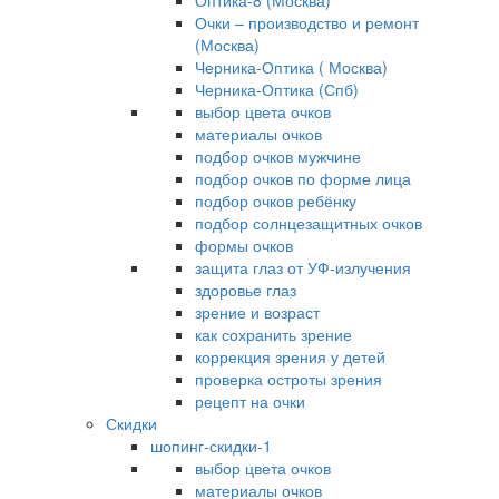
Оптика-8 (Москва)
Очки – производство и ремонт
(Москва)
Черника-Оптика ( Москва)
Черника-Оптика (Спб)
выбор цвета очков
материалы очков
подбор очков мужчине
подбор очков по форме лица
подбор очков ребёнку
подбор солнцезащитных очков
формы очков
защита глаз от УФ-излучения
здоровье глаз
зрение и возраст
как сохранить зрение
коррекция зрения у детей
проверка остроты зрения
рецепт на очки
Скидки
шопинг-скидки-1
выбор цвета очков
материалы очков