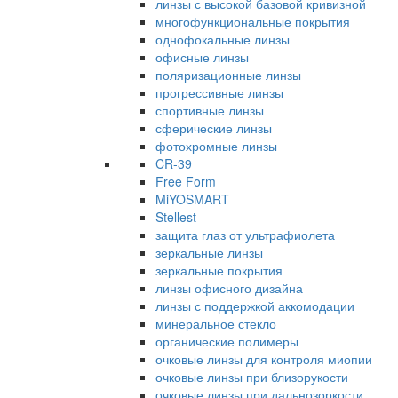
линзы с высокой базовой кривизной
многофункциональные покрытия
однофокальные линзы
офисные линзы
поляризационные линзы
прогрессивные линзы
спортивные линзы
сферические линзы
фотохромные линзы
CR-39
Free Form
MiYOSMART
Stellest
защита глаз от ультрафиолета
зеркальные линзы
зеркальные покрытия
линзы офисного дизайна
линзы с поддержкой аккомодации
минеральное стекло
органические полимеры
очковые линзы для контроля миопии
очковые линзы при близорукости
очковые линзы при дальнозоркости