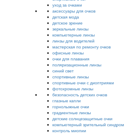
уход за очками
аксессуары для очков
детская мода
детское зрение
зеркальные линзы
компьютерные линзы
линзы для водителей
мастерская по ремонту очков
офисные линзы
очки для плавания
поляризационные линзы
синий свет
спортивные линзы
спортивные очки с диоптриями
фотохромные линзы
безопасность детских очков
глазные капли
горнолыжные очки
градиентные линзы
детские солнцезащитные очки
компьютерный зрительный синдром
контроль миопии