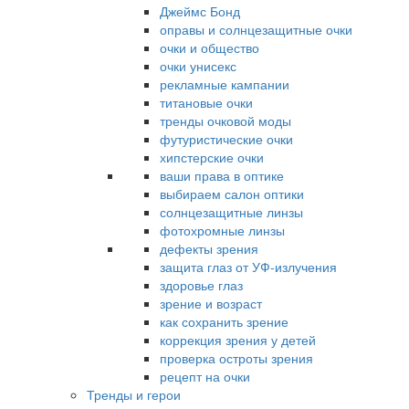
Джеймс Бонд
оправы и солнцезащитные очки
очки и общество
очки унисекс
рекламные кампании
титановые очки
тренды очковой моды
футуристические очки
хипстерские очки
ваши права в оптике
выбираем салон оптики
солнцезащитные линзы
фотохромные линзы
дефекты зрения
защита глаз от УФ-излучения
здоровье глаз
зрение и возраст
как сохранить зрение
коррекция зрения у детей
проверка остроты зрения
рецепт на очки
Тренды и герои