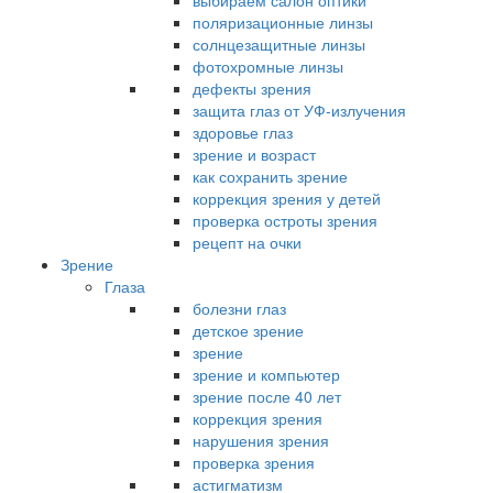
выбираем салон оптики
поляризационные линзы
солнцезащитные линзы
фотохромные линзы
дефекты зрения
защита глаз от УФ-излучения
здоровье глаз
зрение и возраст
как сохранить зрение
коррекция зрения у детей
проверка остроты зрения
рецепт на очки
Зрение
Глаза
болезни глаз
детское зрение
зрение
зрение и компьютер
зрение после 40 лет
коррекция зрения
нарушения зрения
проверка зрения
астигматизм