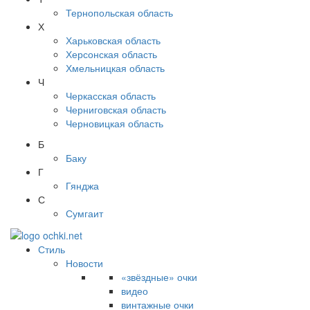
Тернопольская область
Х
Харьковская область
Херсонская область
Хмельницкая область
Ч
Черкасская область
Черниговская область
Черновицкая область
Б
Баку
Г
Гянджа
С
Сумгаит
Стиль
Новости
«звёздные» очки
видео
винтажные очки