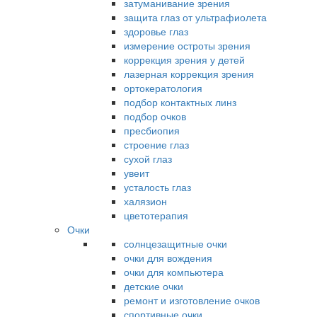
затуманивание зрения
защита глаз от ультрафиолета
здоровье глаз
измерение остроты зрения
коррекция зрения у детей
лазерная коррекция зрения
ортокератология
подбор контактных линз
подбор очков
пресбиопия
строение глаз
сухой глаз
увеит
усталость глаз
халязион
цветотерапия
Очки
солнцезащитные очки
очки для вождения
очки для компьютера
детские очки
ремонт и изготовление очков
спортивные очки