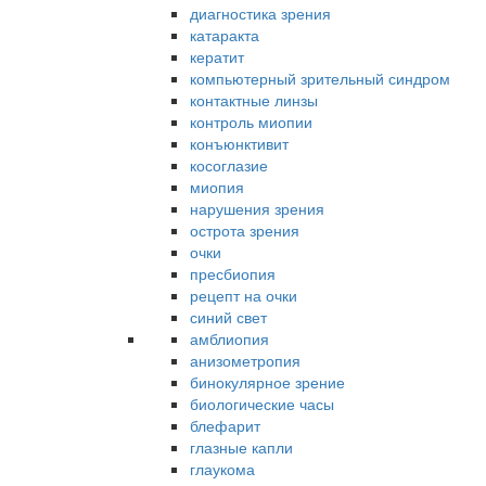
диагностика зрения
катаракта
кератит
компьютерный зрительный синдром
контактные линзы
контроль миопии
конъюнктивит
косоглазие
миопия
нарушения зрения
острота зрения
очки
пресбиопия
рецепт на очки
синий свет
амблиопия
анизометропия
бинокулярное зрение
биологические часы
блефарит
глазные капли
глаукома