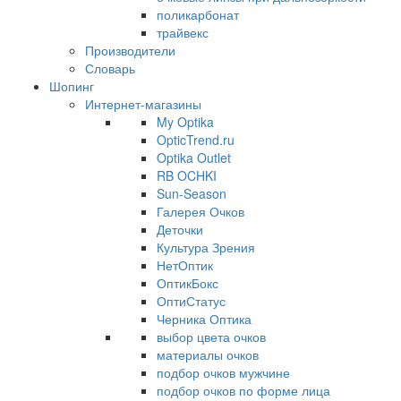
поликарбонат
трайвекс
Производители
Словарь
Шопинг
Интернет-магазины
My Optika
OpticTrend.ru
Optika Outlet
RB OCHKI
Sun-Season
Галерея Очков
Деточки
Культура Зрения
НетОптик
ОптикБокс
ОптиСтатус
Черника Оптика
выбор цвета очков
материалы очков
подбор очков мужчине
подбор очков по форме лица