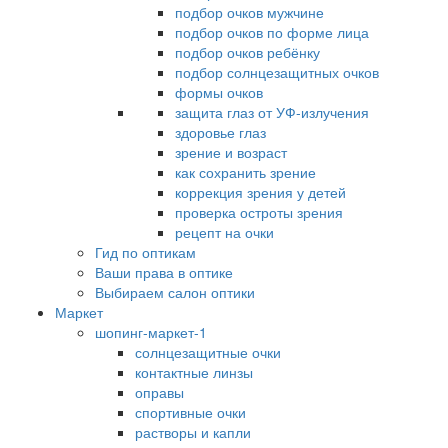
подбор очков мужчине
подбор очков по форме лица
подбор очков ребёнку
подбор солнцезащитных очков
формы очков
защита глаз от УФ-излучения
здоровье глаз
зрение и возраст
как сохранить зрение
коррекция зрения у детей
проверка остроты зрения
рецепт на очки
Гид по оптикам
Ваши права в оптике
Выбираем салон оптики
Маркет
шопинг-маркет-1
солнцезащитные очки
контактные линзы
оправы
спортивные очки
растворы и капли