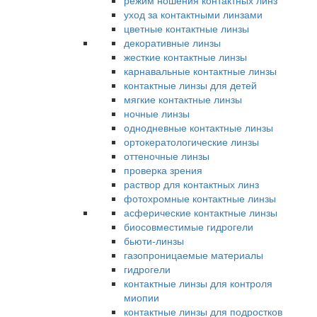
режим ношения контактных линз
уход за контактными линзами
цветные контактные линзы
декоративные линзы
жесткие контактные линзы
карнавальные контактные линзы
контактные линзы для детей
мягкие контактные линзы
ночные линзы
однодневные контактные линзы
ортокератологические линзы
оттеночные линзы
проверка зрения
раствор для контактных линз
фотохромные контактные линзы
асферические контактные линзы
биосовместимые гидрогели
бьюти-линзы
газопроницаемые материалы
гидрогели
контактные линзы для контроля
миопии
контактные линзы для подростков