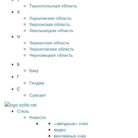
Тернопольская область
Х
Харьковская область
Херсонская область
Хмельницкая область
Ч
Черкасская область
Черниговская область
Черновицкая область
Б
Баку
Г
Гянджа
С
Сумгаит
Стиль
Новости
«звёздные» очки
видео
винтажные очки