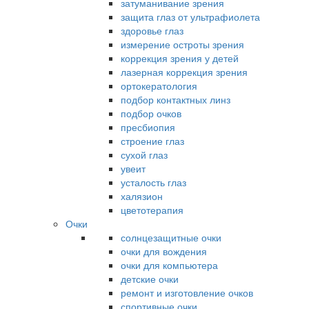
затуманивание зрения
защита глаз от ультрафиолета
здоровье глаз
измерение остроты зрения
коррекция зрения у детей
лазерная коррекция зрения
ортокератология
подбор контактных линз
подбор очков
пресбиопия
строение глаз
сухой глаз
увеит
усталость глаз
халязион
цветотерапия
Очки
солнцезащитные очки
очки для вождения
очки для компьютера
детские очки
ремонт и изготовление очков
спортивные очки