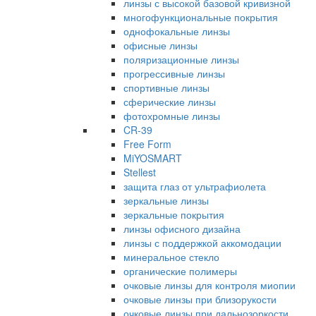
линзы с высокой базовой кривизной
многофункциональные покрытия
однофокальные линзы
офисные линзы
поляризационные линзы
прогрессивные линзы
спортивные линзы
сферические линзы
фотохромные линзы
CR-39
Free Form
MiYOSMART
Stellest
защита глаз от ультрафиолета
зеркальные линзы
зеркальные покрытия
линзы офисного дизайна
линзы с поддержкой аккомодации
минеральное стекло
органические полимеры
очковые линзы для контроля миопии
очковые линзы при близорукости
очковые линзы при дальнозоркости