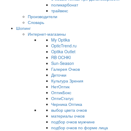
поликарбонат
трайвекс
Производители
Словарь
Шопинг
Интернет-магазины
My Optika
OpticTrend.ru
Optika Outlet
RB OCHKI
Sun-Season
Галерея Очков
Деточки
Культура Зрения
НетОптик
ОптикБокс
ОптиСтатус
Черника Оптика
выбор цвета очков
материалы очков
подбор очков мужчине
подбор очков по форме лица