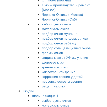
Оптика-8 (Москва)
Очки – производство и ремонт
(Москва)
Черника-Оптика ( Москва)
Черника-Оптика (Спб)
выбор цвета очков
материалы очков
подбор очков мужчине
подбор очков по форме лица
подбор очков ребёнку
подбор солнцезащитных очков
формы очков
защита глаз от УФ-излучения
здоровье глаз
зрение и возраст
как сохранить зрение
коррекция зрения у детей
проверка остроты зрения
рецепт на очки
Скидки
шопинг-скидки-1
выбор цвета очков
материалы очков