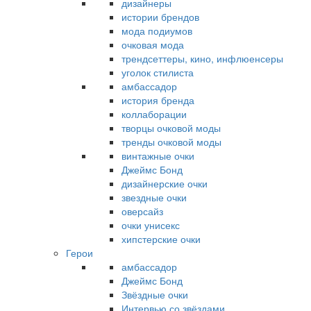
дизайнеры
истории брендов
мода подиумов
очковая мода
трендсеттеры, кино, инфлюенсеры
уголок стилиста
амбассадор
история бренда
коллаборации
творцы очковой моды
тренды очковой моды
винтажные очки
Джеймс Бонд
дизайнерские очки
звездные очки
оверсайз
очки унисекс
хипстерские очки
Герои
амбассадор
Джеймс Бонд
Звёздные очки
Интервью со звёздами