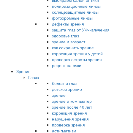
выбираем салон оптики
поляризационные линзы
солнцезащитные линзы
фотохромные линзы
дефекты зрения
защита глаз от УФ-излучения
здоровье глаз
зрение и возраст
как сохранить зрение
коррекция зрения у детей
проверка остроты зрения
рецепт на очки
Зрение
Глаза
болезни глаз
детское зрение
зрение
зрение и компьютер
зрение после 40 лет
коррекция зрения
нарушения зрения
проверка зрения
астигматизм