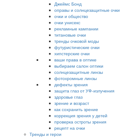
Джеймс Бонд
оправы и солнцезащитные очки
очки и общество
очки унисекс
рекламные кампании
титановые очки
тренды очковой моды
футуристические очки
хипстерские очки
ваши права в оптике
выбираем салон оптики
солнцезащитные линзы
фотохромные линзы
дефекты зрения
защита глаз от УФ-излучения
здоровье глаз
зрение и возраст
как сохранить зрение
коррекция зрения у детей
проверка остроты зрения
рецепт на очки
Тренды и герои