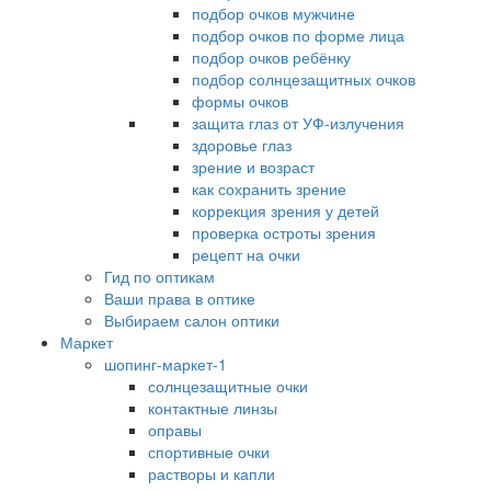
подбор очков мужчине
подбор очков по форме лица
подбор очков ребёнку
подбор солнцезащитных очков
формы очков
защита глаз от УФ-излучения
здоровье глаз
зрение и возраст
как сохранить зрение
коррекция зрения у детей
проверка остроты зрения
рецепт на очки
Гид по оптикам
Ваши права в оптике
Выбираем салон оптики
Маркет
шопинг-маркет-1
солнцезащитные очки
контактные линзы
оправы
спортивные очки
растворы и капли