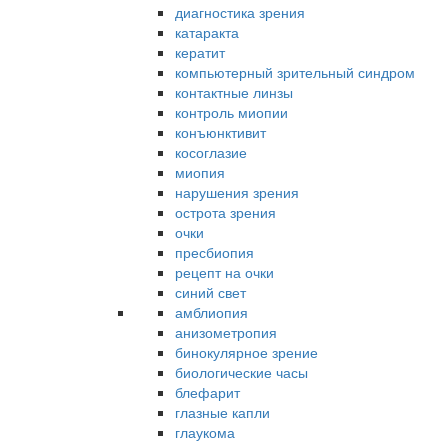
диагностика зрения
катаракта
кератит
компьютерный зрительный синдром
контактные линзы
контроль миопии
конъюнктивит
косоглазие
миопия
нарушения зрения
острота зрения
очки
пресбиопия
рецепт на очки
синий свет
амблиопия
анизометропия
бинокулярное зрение
биологические часы
блефарит
глазные капли
глаукома