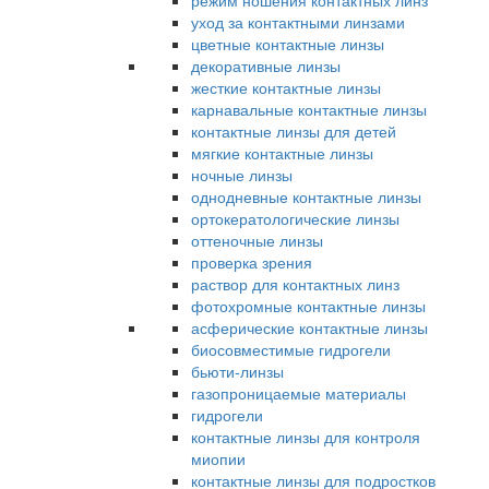
режим ношения контактных линз
уход за контактными линзами
цветные контактные линзы
декоративные линзы
жесткие контактные линзы
карнавальные контактные линзы
контактные линзы для детей
мягкие контактные линзы
ночные линзы
однодневные контактные линзы
ортокератологические линзы
оттеночные линзы
проверка зрения
раствор для контактных линз
фотохромные контактные линзы
асферические контактные линзы
биосовместимые гидрогели
бьюти-линзы
газопроницаемые материалы
гидрогели
контактные линзы для контроля
миопии
контактные линзы для подростков