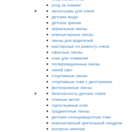
уход за очками
аксессуары для очков
детская мода
детское зрение
зеркальные линзы
компьютерные линзы
линзы для водителей
мастерская по ремонту очков
офисные линзы
очки для плавания
поляризационные линзы
синий свет
спортивные линзы
спортивные очки с диоптриями
фотохромные линзы
безопасность детских очков
глазные капли
горнолыжные очки
градиентные линзы
детские солнцезащитные очки
компьютерный зрительный синдром
контроль миопии