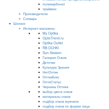
поликарбонат
трайвекс
Производители
Словарь
Шопинг
Интернет-магазины
My Optika
OpticTrend.ru
Optika Outlet
RB OCHKI
Sun-Season
Галерея Очков
Деточки
Культура Зрения
НетОптик
ОптикБокс
ОптиСтатус
Черника Оптика
выбор цвета очков
материалы очков
подбор очков мужчине
подбор очков по форме лица