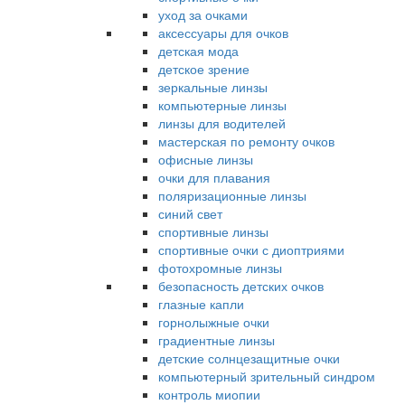
уход за очками
аксессуары для очков
детская мода
детское зрение
зеркальные линзы
компьютерные линзы
линзы для водителей
мастерская по ремонту очков
офисные линзы
очки для плавания
поляризационные линзы
синий свет
спортивные линзы
спортивные очки с диоптриями
фотохромные линзы
безопасность детских очков
глазные капли
горнолыжные очки
градиентные линзы
детские солнцезащитные очки
компьютерный зрительный синдром
контроль миопии