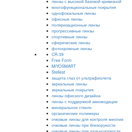
линзы с высокой базовой кривизной
многофункциональные покрытия
однофокальные линзы
офисные линзы
поляризационные линзы
прогрессивные линзы
спортивные линзы
сферические линзы
фотохромные линзы
CR-39
Free Form
MiYOSMART
Stellest
защита глаз от ультрафиолета
зеркальные линзы
зеркальные покрытия
линзы офисного дизайна
линзы с поддержкой аккомодации
минеральное стекло
органические полимеры
очковые линзы для контроля миопии
очковые линзы при близорукости
очковые линзы при дальнозоркости