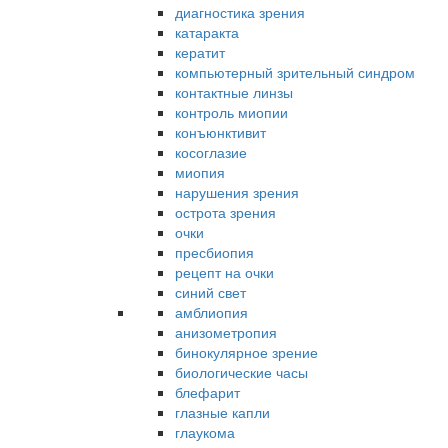
диагностика зрения
катаракта
кератит
компьютерный зрительный синдром
контактные линзы
контроль миопии
конъюнктивит
косоглазие
миопия
нарушения зрения
острота зрения
очки
пресбиопия
рецепт на очки
синий свет
амблиопия
анизометропия
бинокулярное зрение
биологические часы
блефарит
глазные капли
глаукома