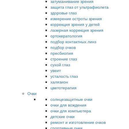
затуманивание зрения
защита глаз от ультрафиолета
здоровье глаз
измерение остроты зрения
коррекция зрения у детей
лазерная коррекция зрения
ортокератология
подбор контактных линз
подбор очков
пресбиопия
строение глаз
сухой глаз
увеит
усталость глаз
халязион
цветотерапия
Очки
солнцезащитные очки
очки для вождения
очки для компьютера
детские очки
ремонт и изготовление очков
спортивные очки