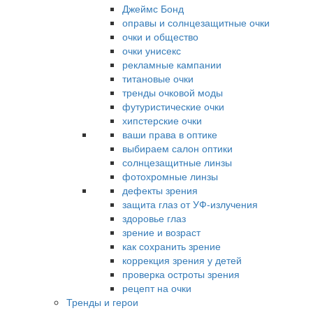
Джеймс Бонд
оправы и солнцезащитные очки
очки и общество
очки унисекс
рекламные кампании
титановые очки
тренды очковой моды
футуристические очки
хипстерские очки
ваши права в оптике
выбираем салон оптики
солнцезащитные линзы
фотохромные линзы
дефекты зрения
защита глаз от УФ-излучения
здоровье глаз
зрение и возраст
как сохранить зрение
коррекция зрения у детей
проверка остроты зрения
рецепт на очки
Тренды и герои