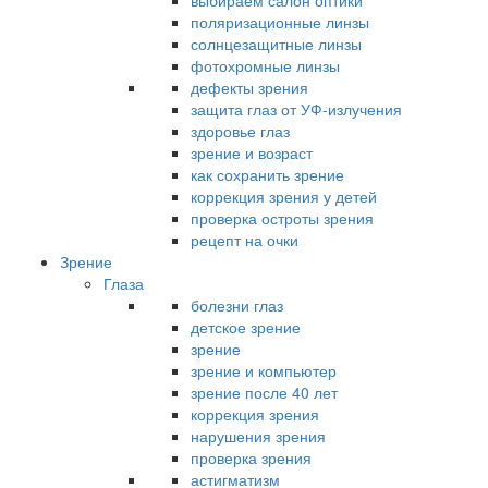
выбираем салон оптики
поляризационные линзы
солнцезащитные линзы
фотохромные линзы
дефекты зрения
защита глаз от УФ-излучения
здоровье глаз
зрение и возраст
как сохранить зрение
коррекция зрения у детей
проверка остроты зрения
рецепт на очки
Зрение
Глаза
болезни глаз
детское зрение
зрение
зрение и компьютер
зрение после 40 лет
коррекция зрения
нарушения зрения
проверка зрения
астигматизм