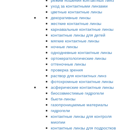
режим ношения контактных линз
уход за контактными линзами
цветные контактные линзы
декоративные линзы
жесткие контактные линзы
карнавальные контактные линзы
контактные линзы для детей
мягкие контактные линзы
ночные линзы
однодневные контактные линзы
ортокератологические линзы
оттеночные линзы
проверка зрения
раствор для контактных линз
фотохромные контактные линзы
асферические контактные линзы
биосовместимые гидрогели
бьюти-линзы
газопроницаемые материалы
гидрогели
контактные линзы для контроля
миопии
контактные линзы для подростков