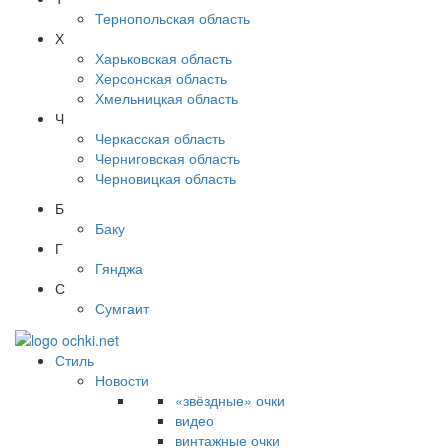
Тернопольская область
Х
Харьковская область
Херсонская область
Хмельницкая область
Ч
Черкасская область
Черниговская область
Черновицкая область
Б
Баку
Г
Гянджа
С
Сумгаит
Стиль
Новости
«звёздные» очки
видео
винтажные очки