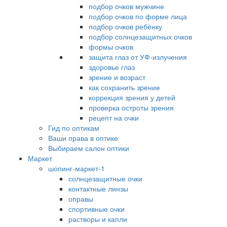
подбор очков мужчине
подбор очков по форме лица
подбор очков ребёнку
подбор солнцезащитных очков
формы очков
защита глаз от УФ-излучения
здоровье глаз
зрение и возраст
как сохранить зрение
коррекция зрения у детей
проверка остроты зрения
рецепт на очки
Гид по оптикам
Ваши права в оптике
Выбираем салон оптики
Маркет
шопинг-маркет-1
солнцезащитные очки
контактные линзы
оправы
спортивные очки
растворы и капли