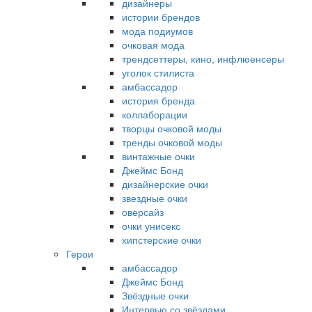
дизайнеры
истории брендов
мода подиумов
очковая мода
трендсеттеры, кино, инфлюенсеры
уголок стилиста
амбассадор
история бренда
коллаборации
творцы очковой моды
тренды очковой моды
винтажные очки
Джеймс Бонд
дизайнерские очки
звездные очки
оверсайз
очки унисекс
хипстерские очки
Герои
амбассадор
Джеймс Бонд
Звёздные очки
Интервью со звёздами