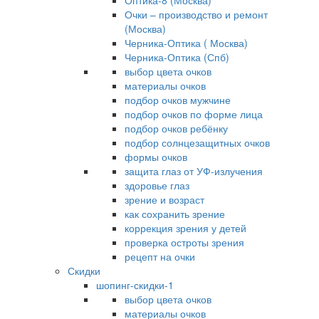
Оптика-8 (Москва)
Очки – производство и ремонт
(Москва)
Черника-Оптика ( Москва)
Черника-Оптика (Спб)
выбор цвета очков
материалы очков
подбор очков мужчине
подбор очков по форме лица
подбор очков ребёнку
подбор солнцезащитных очков
формы очков
защита глаз от УФ-излучения
здоровье глаз
зрение и возраст
как сохранить зрение
коррекция зрения у детей
проверка остроты зрения
рецепт на очки
Скидки
шопинг-скидки-1
выбор цвета очков
материалы очков