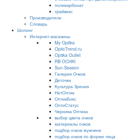
поликарбонат
трайвекс
Производители
Словарь
Шопинг
Интернет-магазины
My Optika
OpticTrend.ru
Optika Outlet
RB OCHKI
Sun-Season
Галерея Очков
Деточки
Культура Зрения
НетОптик
ОптикБокс
ОптиСтатус
Черника Оптика
выбор цвета очков
материалы очков
подбор очков мужчине
подбор очков по форме лица