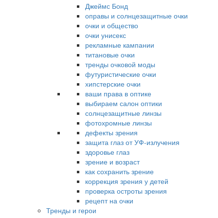
Джеймс Бонд
оправы и солнцезащитные очки
очки и общество
очки унисекс
рекламные кампании
титановые очки
тренды очковой моды
футуристические очки
хипстерские очки
ваши права в оптике
выбираем салон оптики
солнцезащитные линзы
фотохромные линзы
дефекты зрения
защита глаз от УФ-излучения
здоровье глаз
зрение и возраст
как сохранить зрение
коррекция зрения у детей
проверка остроты зрения
рецепт на очки
Тренды и герои