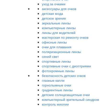
уход за очками
аксессуары для очков
детская мода
детское зрение
зеркальные линзы
компьютерные линзы
линзы для водителей
мастерская по ремонту очков
офисные линзы
очки для плавания
поляризационные линзы
синий свет
спортивные линзы
спортивные очки с диоптриями
фотохромные линзы
безопасность детских очков
глазные капли
горнолыжные очки
градиентные линзы
детские солнцезащитные очки
компьютерный зрительный синдром
контроль миопии