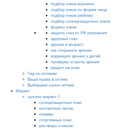
подбор очков мужчине
подбор очков по форме лица
подбор очков ребёнку
подбор солнцезащитных очков
формы очков
защита глаз от УФ-излучения
здоровье глаз
зрение и возраст
как сохранить зрение
коррекция зрения у детей
проверка остроты зрения
рецепт на очки
Гид по оптикам
Ваши права в оптике
Выбираем салон оптики
Маркет
шопинг-маркет-1
солнцезащитные очки
контактные линзы
оправы
спортивные очки
растворы и капли