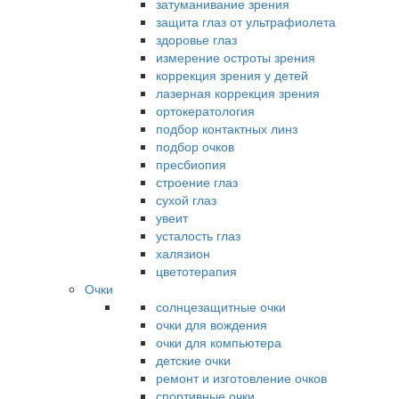
затуманивание зрения
защита глаз от ультрафиолета
здоровье глаз
измерение остроты зрения
коррекция зрения у детей
лазерная коррекция зрения
ортокератология
подбор контактных линз
подбор очков
пресбиопия
строение глаз
сухой глаз
увеит
усталость глаз
халязион
цветотерапия
Очки
солнцезащитные очки
очки для вождения
очки для компьютера
детские очки
ремонт и изготовление очков
спортивные очки