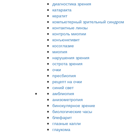
диагностика зрения
катаракта
кератит
компьютерный зрительный синдром
контактные линзы
контроль миопии
конъюнктивит
косоглазие
миопия
нарушения зрения
острота зрения
очки
пресбиопия
рецепт на очки
синий свет
амблиопия
анизометропия
бинокулярное зрение
биологические часы
блефарит
глазные капли
глаукома