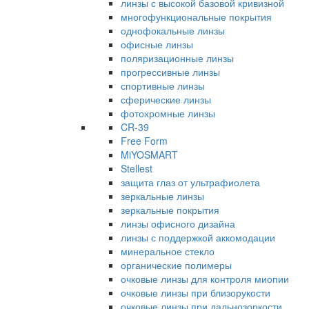
линзы с высокой базовой кривизной
многофункциональные покрытия
однофокальные линзы
офисные линзы
поляризационные линзы
прогрессивные линзы
спортивные линзы
сферические линзы
фотохромные линзы
CR-39
Free Form
MiYOSMART
Stellest
защита глаз от ультрафиолета
зеркальные линзы
зеркальные покрытия
линзы офисного дизайна
линзы с поддержкой аккомодации
минеральное стекло
органические полимеры
очковые линзы для контроля миопии
очковые линзы при близорукости
очковые линзы при дальнозоркости