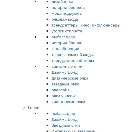
дизайнеры
истории брендов
мода подиумов
очковая мода
трендсеттеры, кино, инфлюенсеры
уголок стилиста
амбассадор
история бренда
коллаборации
творцы очковой моды
тренды очковой моды
винтажные очки
Джеймс Бонд
дизайнерские очки
звездные очки
оверсайз
очки унисекс
хипстерские очки
Герои
амбассадор
Джеймс Бонд
Звёздные очки
Интервью со звёздами