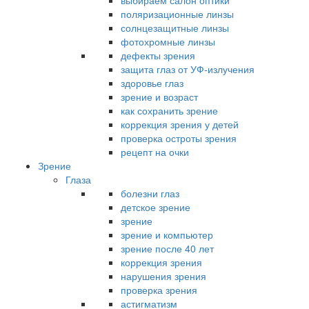
выбираем салон оптики
поляризационные линзы
солнцезащитные линзы
фотохромные линзы
дефекты зрения
защита глаз от УФ-излучения
здоровье глаз
зрение и возраст
как сохранить зрение
коррекция зрения у детей
проверка остроты зрения
рецепт на очки
Зрение
Глаза
болезни глаз
детское зрение
зрение
зрение и компьютер
зрение после 40 лет
коррекция зрения
нарушения зрения
проверка зрения
астигматизм