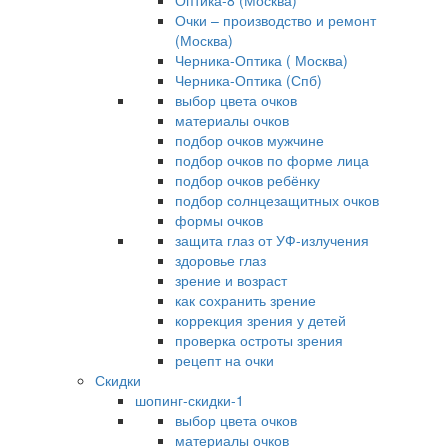
Оптика-8 (Москва)
Очки – производство и ремонт
(Москва)
Черника-Оптика ( Москва)
Черника-Оптика (Спб)
выбор цвета очков
материалы очков
подбор очков мужчине
подбор очков по форме лица
подбор очков ребёнку
подбор солнцезащитных очков
формы очков
защита глаз от УФ-излучения
здоровье глаз
зрение и возраст
как сохранить зрение
коррекция зрения у детей
проверка остроты зрения
рецепт на очки
Скидки
шопинг-скидки-1
выбор цвета очков
материалы очков