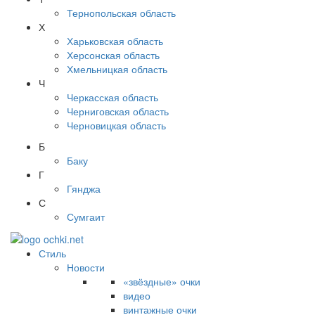
Тернопольская область
Х
Харьковская область
Херсонская область
Хмельницкая область
Ч
Черкасская область
Черниговская область
Черновицкая область
Б
Баку
Г
Гянджа
С
Сумгаит
Стиль
Новости
«звёздные» очки
видео
винтажные очки