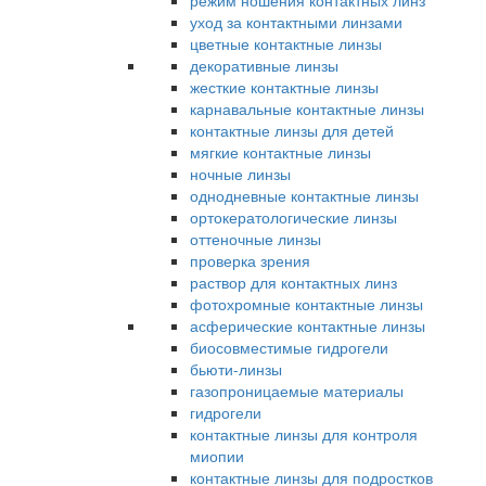
режим ношения контактных линз
уход за контактными линзами
цветные контактные линзы
декоративные линзы
жесткие контактные линзы
карнавальные контактные линзы
контактные линзы для детей
мягкие контактные линзы
ночные линзы
однодневные контактные линзы
ортокератологические линзы
оттеночные линзы
проверка зрения
раствор для контактных линз
фотохромные контактные линзы
асферические контактные линзы
биосовместимые гидрогели
бьюти-линзы
газопроницаемые материалы
гидрогели
контактные линзы для контроля
миопии
контактные линзы для подростков