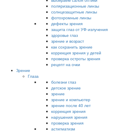
выбираем салон оптики
поляризационные линзы
солнцезащитные линзы
фотохромные линзы
дефекты зрения
защита глаз от УФ-излучения
здоровье глаз
зрение и возраст
как сохранить зрение
коррекция зрения у детей
проверка остроты зрения
рецепт на очки
Зрение
Глаза
болезни глаз
детское зрение
зрение
зрение и компьютер
зрение после 40 лет
коррекция зрения
нарушения зрения
проверка зрения
астигматизм