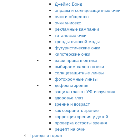
Джеймс Бонд
оправы и солнцезащитные очки
очки и общество
очки унисекс
рекламные кампании
титановые очки
тренды очковой моды
футуристические очки
хипстерские очки
ваши права в оптике
выбираем салон оптики
солнцезащитные линзы
фотохромные линзы
дефекты зрения
защита глаз от УФ-излучения
здоровье глаз
зрение и возраст
как сохранить зрение
коррекция зрения у детей
проверка остроты зрения
рецепт на очки
Тренды и герои