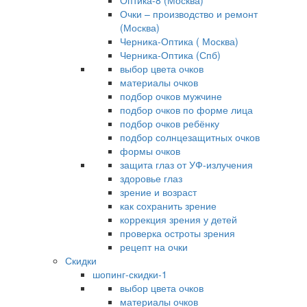
Оптика-8 (Москва)
Очки – производство и ремонт
(Москва)
Черника-Оптика ( Москва)
Черника-Оптика (Спб)
выбор цвета очков
материалы очков
подбор очков мужчине
подбор очков по форме лица
подбор очков ребёнку
подбор солнцезащитных очков
формы очков
защита глаз от УФ-излучения
здоровье глаз
зрение и возраст
как сохранить зрение
коррекция зрения у детей
проверка остроты зрения
рецепт на очки
Скидки
шопинг-скидки-1
выбор цвета очков
материалы очков