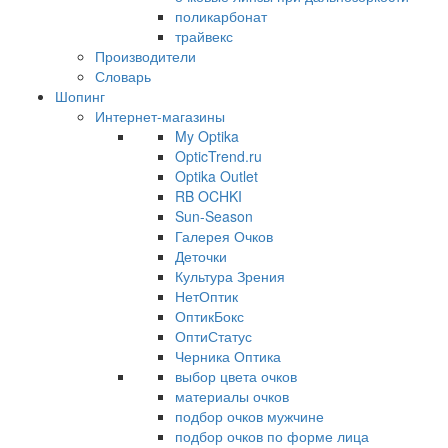
поликарбонат
трайвекс
Производители
Словарь
Шопинг
Интернет-магазины
My Optika
OpticTrend.ru
Optika Outlet
RB OCHKI
Sun-Season
Галерея Очков
Деточки
Культура Зрения
НетОптик
ОптикБокс
ОптиСтатус
Черника Оптика
выбор цвета очков
материалы очков
подбор очков мужчине
подбор очков по форме лица