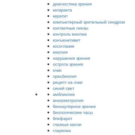
диагностика зрения
катаракта
кератит
компьютерный зрительный синдром
контактные линзы
контроль миопии
конъюнктивит
косоглазие
миопия
нарушения зрения
острота зрения
очки
пресбиопия
рецепт на очки
синий свет
амблиопия
анизометропия
бинокулярное зрение
биологические часы
блефарит
глазные капли
глаукома