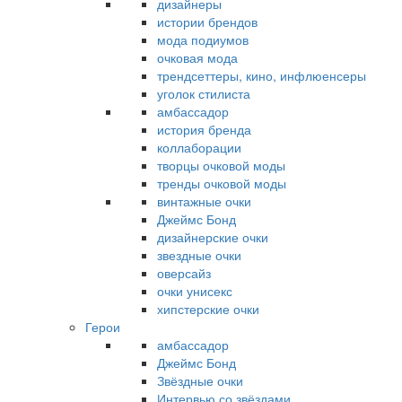
дизайнеры
истории брендов
мода подиумов
очковая мода
трендсеттеры, кино, инфлюенсеры
уголок стилиста
амбассадор
история бренда
коллаборации
творцы очковой моды
тренды очковой моды
винтажные очки
Джеймс Бонд
дизайнерские очки
звездные очки
оверсайз
очки унисекс
хипстерские очки
Герои
амбассадор
Джеймс Бонд
Звёздные очки
Интервью со звёздами