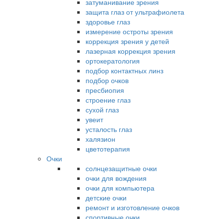
затуманивание зрения
защита глаз от ультрафиолета
здоровье глаз
измерение остроты зрения
коррекция зрения у детей
лазерная коррекция зрения
ортокератология
подбор контактных линз
подбор очков
пресбиопия
строение глаз
сухой глаз
увеит
усталость глаз
халязион
цветотерапия
Очки
солнцезащитные очки
очки для вождения
очки для компьютера
детские очки
ремонт и изготовление очков
спортивные очки