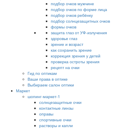
подбор очков мужчине
подбор очков по форме лица
подбор очков ребёнку
подбор солнцезащитных очков
формы очков
защита глаз от УФ-излучения
здоровье глаз
зрение и возраст
как сохранить зрение
коррекция зрения у детей
проверка остроты зрения
рецепт на очки
Гид по оптикам
Ваши права в оптике
Выбираем салон оптики
Маркет
шопинг-маркет-1
солнцезащитные очки
контактные линзы
оправы
спортивные очки
растворы и капли