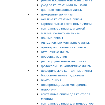
режим ношения контактных линз
уход за контактными линзами
цветные контактные линзы
декоративные линзы
жесткие контактные линзы
карнавальные контактные линзы
контактные линзы для детей
мягкие контактные линзы
ночные линзы
однодневные контактные линзы
ортокератологические линзы
оттеночные линзы
проверка зрения
раствор для контактных линз
фотохромные контактные линзы
асферические контактные линзы
биосовместимые гидрогели
бьюти-линзы
газопроницаемые материалы
гидрогели
контактные линзы для контроля
миопии
контактные линзы для подростков