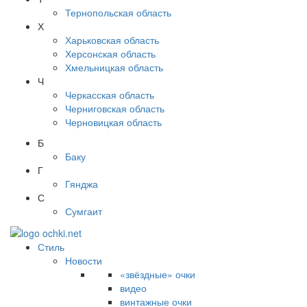
Тернопольская область
Х
Харьковская область
Херсонская область
Хмельницкая область
Ч
Черкасская область
Черниговская область
Черновицкая область
Б
Баку
Г
Гянджа
С
Сумгаит
Стиль
Новости
«звёздные» очки
видео
винтажные очки