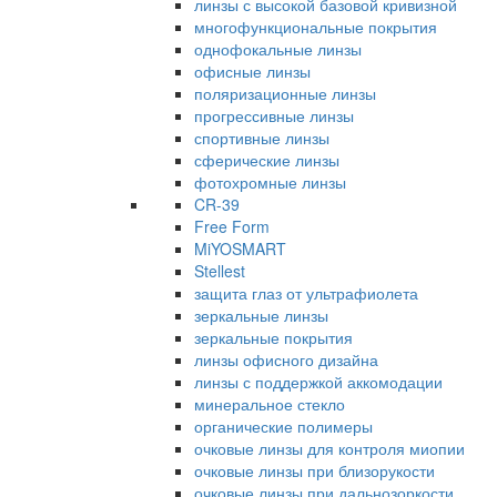
линзы с высокой базовой кривизной
многофункциональные покрытия
однофокальные линзы
офисные линзы
поляризационные линзы
прогрессивные линзы
спортивные линзы
сферические линзы
фотохромные линзы
CR-39
Free Form
MiYOSMART
Stellest
защита глаз от ультрафиолета
зеркальные линзы
зеркальные покрытия
линзы офисного дизайна
линзы с поддержкой аккомодации
минеральное стекло
органические полимеры
очковые линзы для контроля миопии
очковые линзы при близорукости
очковые линзы при дальнозоркости