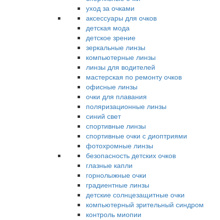
уход за очками
аксессуары для очков
детская мода
детское зрение
зеркальные линзы
компьютерные линзы
линзы для водителей
мастерская по ремонту очков
офисные линзы
очки для плавания
поляризационные линзы
синий свет
спортивные линзы
спортивные очки с диоптриями
фотохромные линзы
безопасность детских очков
глазные капли
горнолыжные очки
градиентные линзы
детские солнцезащитные очки
компьютерный зрительный синдром
контроль миопии