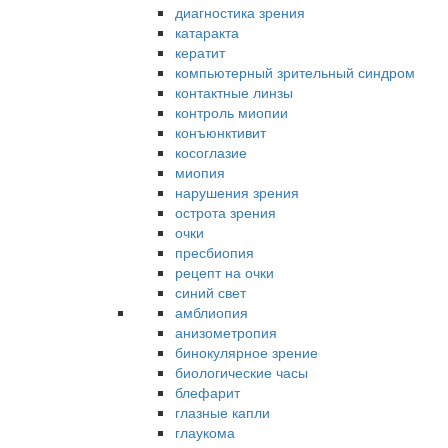
диагностика зрения
катаракта
кератит
компьютерный зрительный синдром
контактные линзы
контроль миопии
конъюнктивит
косоглазие
миопия
нарушения зрения
острота зрения
очки
пресбиопия
рецепт на очки
синий свет
амблиопия
анизометропия
бинокулярное зрение
биологические часы
блефарит
глазные капли
глаукома