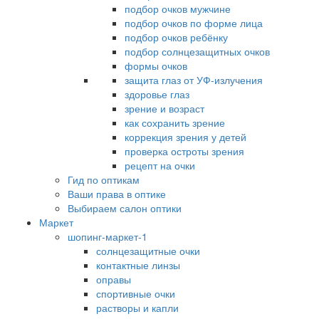
подбор очков мужчине
подбор очков по форме лица
подбор очков ребёнку
подбор солнцезащитных очков
формы очков
защита глаз от УФ-излучения
здоровье глаз
зрение и возраст
как сохранить зрение
коррекция зрения у детей
проверка остроты зрения
рецепт на очки
Гид по оптикам
Ваши права в оптике
Выбираем салон оптики
Маркет
шопинг-маркет-1
солнцезащитные очки
контактные линзы
оправы
спортивные очки
растворы и капли