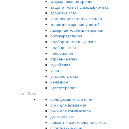
затуманивание зрения
защита глаз от ультрафиолета
здоровье глаз
измерение остроты зрения
коррекция зрения у детей
лазерная коррекция зрения
ортокератология
подбор контактных линз
подбор очков
пресбиопия
строение глаз
сухой глаз
увеит
усталость глаз
халязион
цветотерапия
Очки
солнцезащитные очки
очки для вождения
очки для компьютера
детские очки
ремонт и изготовление очков
спортивные очки