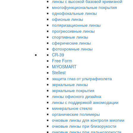
линзы с высокой базовой кривизной
многофункциональные покрытия
однофокальные линзы
офисные линзы
поляризационные линзы
прогрессивные линзы
спортивные линзы
сферические линзы
фотохромные линзы
CR-39
Free Form
MiYOSMART
Stellest
защита глаз от ультрафиолета
зеркальные линзы
зеркальные покрытия
линзы офисного дизайна
линзы с поддержкой аккомодации
минеральное стекло
органические полимеры
очковые линзы для контроля миопии
очковые линзы при близорукости
очковые линзы при дальнозоркости