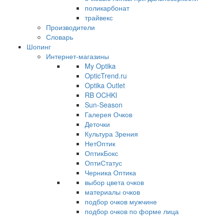
поликарбонат
трайвекс
Производители
Словарь
Шопинг
Интернет-магазины
My Optika
OpticTrend.ru
Optika Outlet
RB OCHKI
Sun-Season
Галерея Очков
Деточки
Культура Зрения
НетОптик
ОптикБокс
ОптиСтатус
Черника Оптика
выбор цвета очков
материалы очков
подбор очков мужчине
подбор очков по форме лица