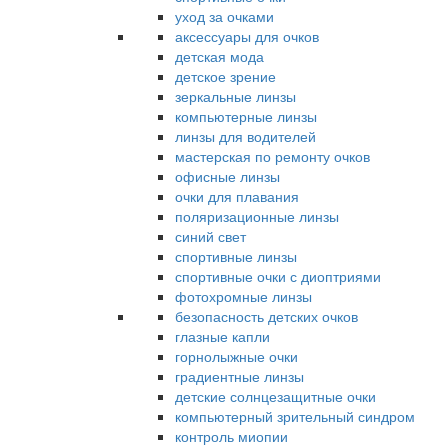
уход за очками
аксессуары для очков
детская мода
детское зрение
зеркальные линзы
компьютерные линзы
линзы для водителей
мастерская по ремонту очков
офисные линзы
очки для плавания
поляризационные линзы
синий свет
спортивные линзы
спортивные очки с диоптриями
фотохромные линзы
безопасность детских очков
глазные капли
горнолыжные очки
градиентные линзы
детские солнцезащитные очки
компьютерный зрительный синдром
контроль миопии