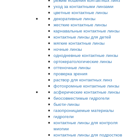
режим ношения контактных линз
уход за контактными линзами
цветные контактные линзы
декоративные линзы
жесткие контактные линзы
карнавальные контактные линзы
контактные линзы для детей
мягкие контактные линзы
ночные линзы
однодневные контактные линзы
ортокератологические линзы
оттеночные линзы
проверка зрения
раствор для контактных линз
фотохромные контактные линзы
асферические контактные линзы
биосовместимые гидрогели
бьюти-линзы
газопроницаемые материалы
гидрогели
контактные линзы для контроля
миопии
контактные линзы для подростков