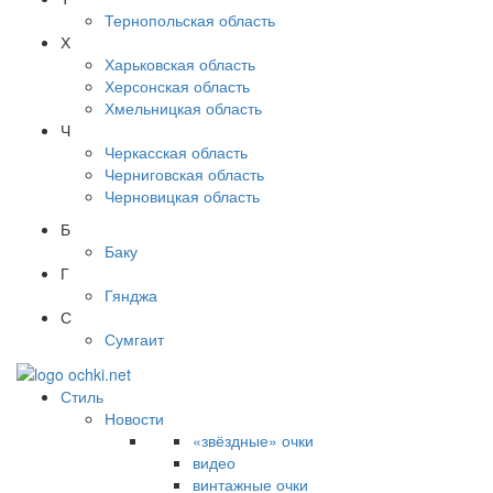
Тернопольская область
Х
Харьковская область
Херсонская область
Хмельницкая область
Ч
Черкасская область
Черниговская область
Черновицкая область
Б
Баку
Г
Гянджа
С
Сумгаит
Стиль
Новости
«звёздные» очки
видео
винтажные очки