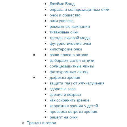
Джеймс Бонд
оправы и солнцезащитные очки
очки и общество
очки унисекс
рекламные кампании
титановые очки
тренды очковой моды
футуристические очки
хипстерские очки
ваши права в оптике
выбираем салон оптики
солнцезащитные линзы
фотохромные линзы
дефекты зрения
защита глаз от УФ-излучения
здоровье глаз
зрение и возраст
как сохранить зрение
коррекция зрения у детей
проверка остроты зрения
рецепт на очки
Тренды и герои