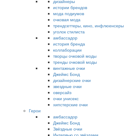
дизайнеры
истории брендов
мода подиумов
очковая мода
трендсеттеры, кино, инфлюенсеры
уголок стилиста
амбассадор
история бренда
коллаборации
творцы очковой моды
тренды очковой моды
винтажные очки
Джеймс Бонд
дизайнерские очки
звездные очки
оверсайз
очки унисекс
хипстерские очки
Герои
амбассадор
Джеймс Бонд
Звёздные очки
Интервью со звёздами