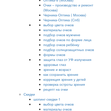
Оптика-8 (Москва)
Очки – производство и ремонт
(Москва)
Черника-Оптика ( Москва)
Черника-Оптика (Спб)
выбор цвета очков
материалы очков
подбор очков мужчине
подбор очков по форме лица
подбор очков ребёнку
подбор солнцезащитных очков
формы очков
защита глаз от УФ-излучения
здоровье глаз
зрение и возраст
как сохранить зрение
коррекция зрения у детей
проверка остроты зрения
рецепт на очки
Скидки
шопинг-скидки-1
выбор цвета очков
материалы очков