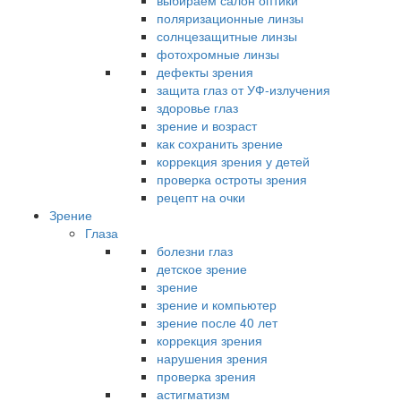
выбираем салон оптики
поляризационные линзы
солнцезащитные линзы
фотохромные линзы
дефекты зрения
защита глаз от УФ-излучения
здоровье глаз
зрение и возраст
как сохранить зрение
коррекция зрения у детей
проверка остроты зрения
рецепт на очки
Зрение
Глаза
болезни глаз
детское зрение
зрение
зрение и компьютер
зрение после 40 лет
коррекция зрения
нарушения зрения
проверка зрения
астигматизм