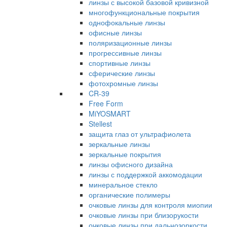
линзы с высокой базовой кривизной
многофункциональные покрытия
однофокальные линзы
офисные линзы
поляризационные линзы
прогрессивные линзы
спортивные линзы
сферические линзы
фотохромные линзы
CR-39
Free Form
MiYOSMART
Stellest
защита глаз от ультрафиолета
зеркальные линзы
зеркальные покрытия
линзы офисного дизайна
линзы с поддержкой аккомодации
минеральное стекло
органические полимеры
очковые линзы для контроля миопии
очковые линзы при близорукости
очковые линзы при дальнозоркости