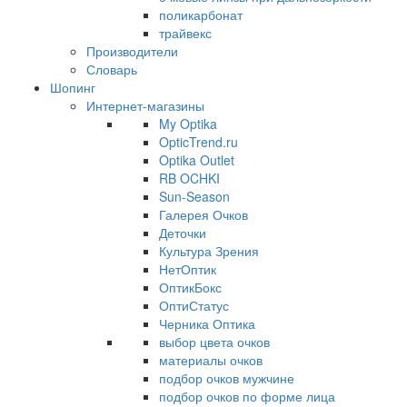
поликарбонат
трайвекс
Производители
Словарь
Шопинг
Интернет-магазины
My Optika
OpticTrend.ru
Optika Outlet
RB OCHKI
Sun-Season
Галерея Очков
Деточки
Культура Зрения
НетОптик
ОптикБокс
ОптиСтатус
Черника Оптика
выбор цвета очков
материалы очков
подбор очков мужчине
подбор очков по форме лица