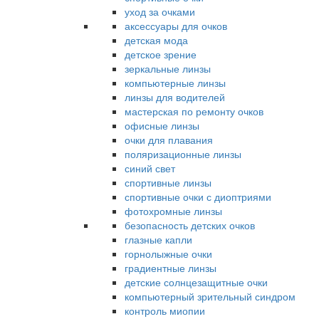
уход за очками
аксессуары для очков
детская мода
детское зрение
зеркальные линзы
компьютерные линзы
линзы для водителей
мастерская по ремонту очков
офисные линзы
очки для плавания
поляризационные линзы
синий свет
спортивные линзы
спортивные очки с диоптриями
фотохромные линзы
безопасность детских очков
глазные капли
горнолыжные очки
градиентные линзы
детские солнцезащитные очки
компьютерный зрительный синдром
контроль миопии