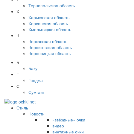
Тернопольская область
Х
Харьковская область
Херсонская область
Хмельницкая область
Ч
Черкасская область
Черниговская область
Черновицкая область
Б
Баку
Г
Гянджа
С
Сумгаит
Стиль
Новости
«звёздные» очки
видео
винтажные очки