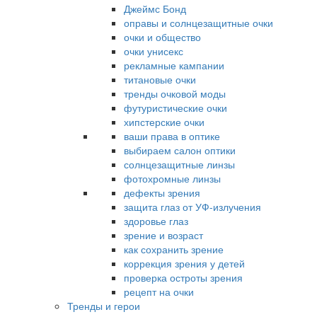
Джеймс Бонд
оправы и солнцезащитные очки
очки и общество
очки унисекс
рекламные кампании
титановые очки
тренды очковой моды
футуристические очки
хипстерские очки
ваши права в оптике
выбираем салон оптики
солнцезащитные линзы
фотохромные линзы
дефекты зрения
защита глаз от УФ-излучения
здоровье глаз
зрение и возраст
как сохранить зрение
коррекция зрения у детей
проверка остроты зрения
рецепт на очки
Тренды и герои