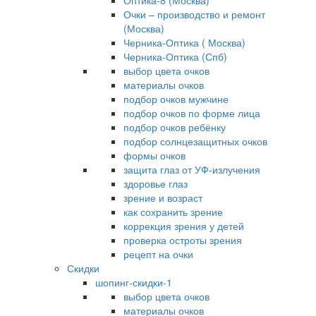
Оптика-8 (Москва)
Очки – производство и ремонт
(Москва)
Черника-Оптика ( Москва)
Черника-Оптика (Спб)
выбор цвета очков
материалы очков
подбор очков мужчине
подбор очков по форме лица
подбор очков ребёнку
подбор солнцезащитных очков
формы очков
защита глаз от УФ-излучения
здоровье глаз
зрение и возраст
как сохранить зрение
коррекция зрения у детей
проверка остроты зрения
рецепт на очки
Скидки
шопинг-скидки-1
выбор цвета очков
материалы очков