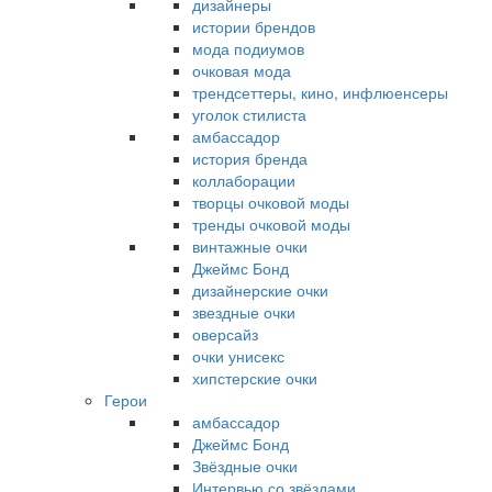
дизайнеры
истории брендов
мода подиумов
очковая мода
трендсеттеры, кино, инфлюенсеры
уголок стилиста
амбассадор
история бренда
коллаборации
творцы очковой моды
тренды очковой моды
винтажные очки
Джеймс Бонд
дизайнерские очки
звездные очки
оверсайз
очки унисекс
хипстерские очки
Герои
амбассадор
Джеймс Бонд
Звёздные очки
Интервью со звёздами