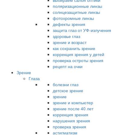
выбираем салон оптики
поляризационные линзы
солнцезащитные линзы
фотохромные линзы
дефекты зрения
защита глаз от УФ-излучения
здоровье глаз
зрение и возраст
как сохранить зрение
коррекция зрения у детей
проверка остроты зрения
рецепт на очки
Зрение
Глаза
болезни глаз
детское зрение
зрение
зрение и компьютер
зрение после 40 лет
коррекция зрения
нарушения зрения
проверка зрения
астигматизм