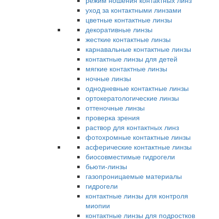
режим ношения контактных линз
уход за контактными линзами
цветные контактные линзы
декоративные линзы
жесткие контактные линзы
карнавальные контактные линзы
контактные линзы для детей
мягкие контактные линзы
ночные линзы
однодневные контактные линзы
ортокератологические линзы
оттеночные линзы
проверка зрения
раствор для контактных линз
фотохромные контактные линзы
асферические контактные линзы
биосовместимые гидрогели
бьюти-линзы
газопроницаемые материалы
гидрогели
контактные линзы для контроля
миопии
контактные линзы для подростков