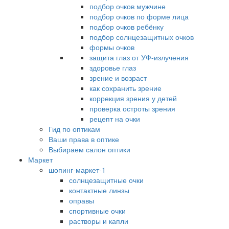
подбор очков мужчине
подбор очков по форме лица
подбор очков ребёнку
подбор солнцезащитных очков
формы очков
защита глаз от УФ-излучения
здоровье глаз
зрение и возраст
как сохранить зрение
коррекция зрения у детей
проверка остроты зрения
рецепт на очки
Гид по оптикам
Ваши права в оптике
Выбираем салон оптики
Маркет
шопинг-маркет-1
солнцезащитные очки
контактные линзы
оправы
спортивные очки
растворы и капли