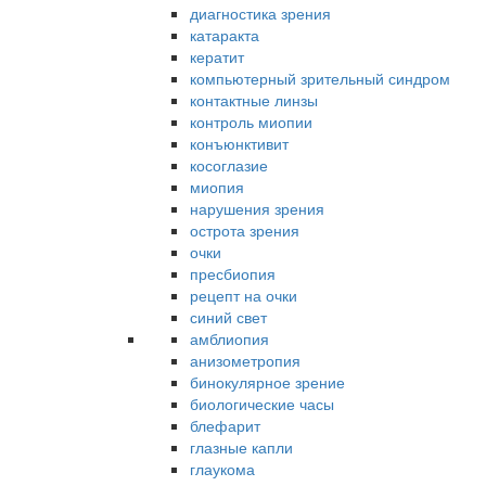
диагностика зрения
катаракта
кератит
компьютерный зрительный синдром
контактные линзы
контроль миопии
конъюнктивит
косоглазие
миопия
нарушения зрения
острота зрения
очки
пресбиопия
рецепт на очки
синий свет
амблиопия
анизометропия
бинокулярное зрение
биологические часы
блефарит
глазные капли
глаукома