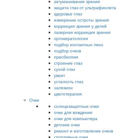
затуманивание зрения
защита глаз от ультрафиолета
здоровье глаз
измерение остроты зрения
коррекция зрения у детей
лазерная коррекция зрения
ортокератология
подбор контактных линз
подбор очков
пресбиопия
строение глаз
сухой глаз
увеит
усталость глаз
халязион
цветотерапия
Очки
солнцезащитные очки
очки для вождения
очки для компьютера
детские очки
ремонт и изготовление очков
спортивные очки