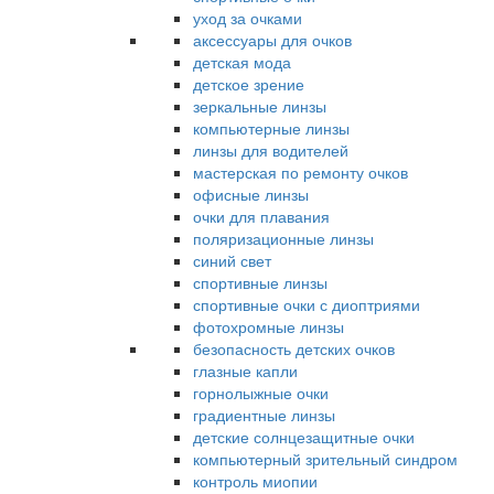
уход за очками
аксессуары для очков
детская мода
детское зрение
зеркальные линзы
компьютерные линзы
линзы для водителей
мастерская по ремонту очков
офисные линзы
очки для плавания
поляризационные линзы
синий свет
спортивные линзы
спортивные очки с диоптриями
фотохромные линзы
безопасность детских очков
глазные капли
горнолыжные очки
градиентные линзы
детские солнцезащитные очки
компьютерный зрительный синдром
контроль миопии