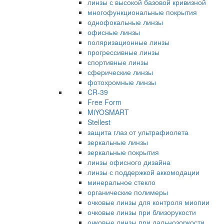
линзы с высокой базовой кривизной
многофункциональные покрытия
однофокальные линзы
офисные линзы
поляризационные линзы
прогрессивные линзы
спортивные линзы
сферические линзы
фотохромные линзы
CR-39
Free Form
MiYOSMART
Stellest
защита глаз от ультрафиолета
зеркальные линзы
зеркальные покрытия
линзы офисного дизайна
линзы с поддержкой аккомодации
минеральное стекло
органические полимеры
очковые линзы для контроля миопии
очковые линзы при близорукости
очковые линзы при дальнозоркости