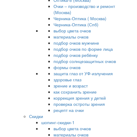
Оптика-8 (Москва)
Очки – производство и ремонт
(Москва)
Черника-Оптика ( Москва)
Черника-Оптика (Спб)
выбор цвета очков
материалы очков
подбор очков мужчине
подбор очков по форме лица
подбор очков ребёнку
подбор солнцезащитных очков
формы очков
защита глаз от УФ-излучения
здоровье глаз
зрение и возраст
как сохранить зрение
коррекция зрения у детей
проверка остроты зрения
рецепт на очки
Скидки
шопинг-скидки-1
выбор цвета очков
материалы очков