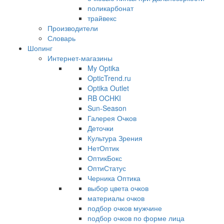
поликарбонат
трайвекс
Производители
Словарь
Шопинг
Интернет-магазины
My Optika
OpticTrend.ru
Optika Outlet
RB OCHKI
Sun-Season
Галерея Очков
Деточки
Культура Зрения
НетОптик
ОптикБокс
ОптиСтатус
Черника Оптика
выбор цвета очков
материалы очков
подбор очков мужчине
подбор очков по форме лица