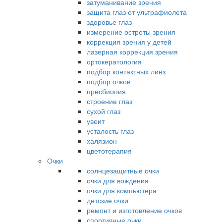
затуманивание зрения
защита глаз от ультрафиолета
здоровье глаз
измерение остроты зрения
коррекция зрения у детей
лазерная коррекция зрения
ортокератология
подбор контактных линз
подбор очков
пресбиопия
строение глаз
сухой глаз
увеит
усталость глаз
халязион
цветотерапия
Очки
солнцезащитные очки
очки для вождения
очки для компьютера
детские очки
ремонт и изготовление очков
спортивные очки