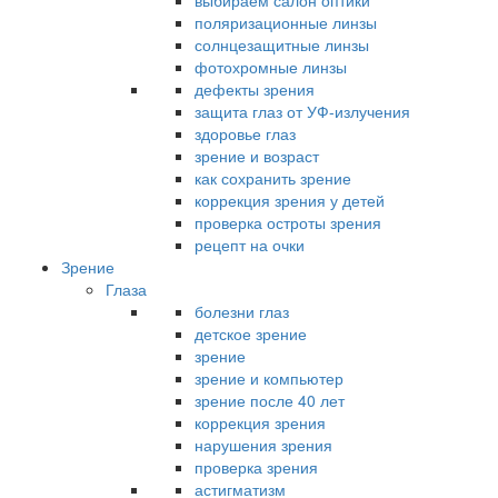
выбираем салон оптики
поляризационные линзы
солнцезащитные линзы
фотохромные линзы
дефекты зрения
защита глаз от УФ-излучения
здоровье глаз
зрение и возраст
как сохранить зрение
коррекция зрения у детей
проверка остроты зрения
рецепт на очки
Зрение
Глаза
болезни глаз
детское зрение
зрение
зрение и компьютер
зрение после 40 лет
коррекция зрения
нарушения зрения
проверка зрения
астигматизм