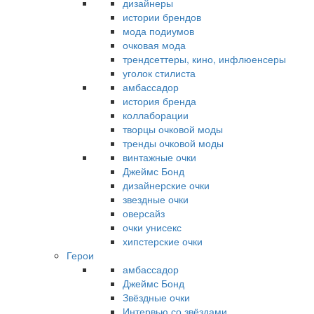
дизайнеры
истории брендов
мода подиумов
очковая мода
трендсеттеры, кино, инфлюенсеры
уголок стилиста
амбассадор
история бренда
коллаборации
творцы очковой моды
тренды очковой моды
винтажные очки
Джеймс Бонд
дизайнерские очки
звездные очки
оверсайз
очки унисекс
хипстерские очки
Герои
амбассадор
Джеймс Бонд
Звёздные очки
Интервью со звёздами