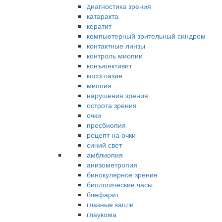
диагностика зрения
катаракта
кератит
компьютерный зрительный синдром
контактные линзы
контроль миопии
конъюнктивит
косоглазие
миопия
нарушения зрения
острота зрения
очки
пресбиопия
рецепт на очки
синий свет
амблиопия
анизометропия
бинокулярное зрение
биологические часы
блефарит
глазные капли
глаукома