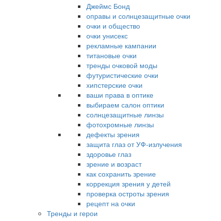
Джеймс Бонд
оправы и солнцезащитные очки
очки и общество
очки унисекс
рекламные кампании
титановые очки
тренды очковой моды
футуристические очки
хипстерские очки
ваши права в оптике
выбираем салон оптики
солнцезащитные линзы
фотохромные линзы
дефекты зрения
защита глаз от УФ-излучения
здоровье глаз
зрение и возраст
как сохранить зрение
коррекция зрения у детей
проверка остроты зрения
рецепт на очки
Тренды и герои