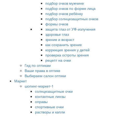
подбор очков мужчине
подбор очков по форме лица
подбор очков ребёнку
подбор солнцезащитных очков
формы очков
защита глаз от УФ-излучения
здоровье глаз
зрение и возраст
как сохранить зрение
коррекция зрения у детей
проверка остроты зрения
рецепт на очки
Гид по оптикам
Ваши права в оптике
Выбираем салон оптики
Маркет
шопинг-маркет-1
солнцезащитные очки
контактные линзы
оправы
спортивные очки
растворы и капли