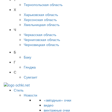
Тернопольская область
Х
Харьковская область
Херсонская область
Хмельницкая область
Ч
Черкасская область
Черниговская область
Черновицкая область
Б
Баку
Г
Гянджа
С
Сумгаит
Стиль
Новости
«звёздные» очки
видео
винтажные очки