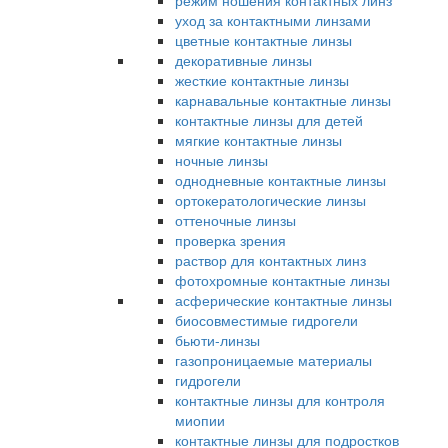
режим ношения контактных линз
уход за контактными линзами
цветные контактные линзы
декоративные линзы
жесткие контактные линзы
карнавальные контактные линзы
контактные линзы для детей
мягкие контактные линзы
ночные линзы
однодневные контактные линзы
ортокератологические линзы
оттеночные линзы
проверка зрения
раствор для контактных линз
фотохромные контактные линзы
асферические контактные линзы
биосовместимые гидрогели
бьюти-линзы
газопроницаемые материалы
гидрогели
контактные линзы для контроля
миопии
контактные линзы для подростков