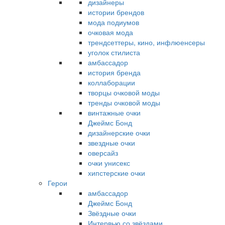
дизайнеры
истории брендов
мода подиумов
очковая мода
трендсеттеры, кино, инфлюенсеры
уголок стилиста
амбассадор
история бренда
коллаборации
творцы очковой моды
тренды очковой моды
винтажные очки
Джеймс Бонд
дизайнерские очки
звездные очки
оверсайз
очки унисекс
хипстерские очки
Герои
амбассадор
Джеймс Бонд
Звёздные очки
Интервью со звёздами