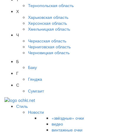
Тернопольская область
Х
Харьковская область
Херсонская область
Хмельницкая область
Ч
Черкасская область
Черниговская область
Черновицкая область
Б
Баку
Г
Гянджа
С
Сумгаит
Стиль
Новости
«звёздные» очки
видео
винтажные очки