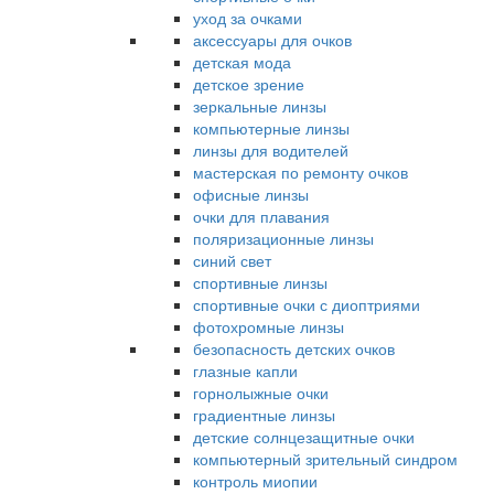
уход за очками
аксессуары для очков
детская мода
детское зрение
зеркальные линзы
компьютерные линзы
линзы для водителей
мастерская по ремонту очков
офисные линзы
очки для плавания
поляризационные линзы
синий свет
спортивные линзы
спортивные очки с диоптриями
фотохромные линзы
безопасность детских очков
глазные капли
горнолыжные очки
градиентные линзы
детские солнцезащитные очки
компьютерный зрительный синдром
контроль миопии