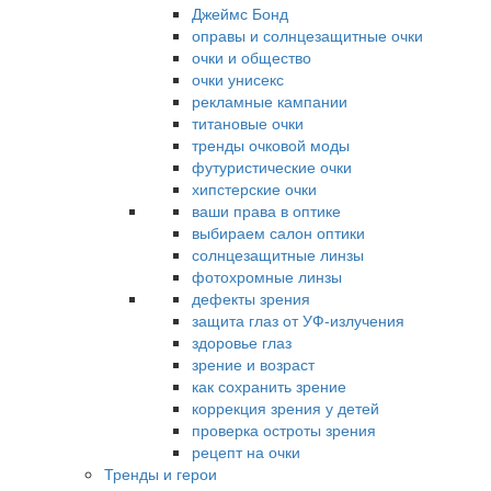
Джеймс Бонд
оправы и солнцезащитные очки
очки и общество
очки унисекс
рекламные кампании
титановые очки
тренды очковой моды
футуристические очки
хипстерские очки
ваши права в оптике
выбираем салон оптики
солнцезащитные линзы
фотохромные линзы
дефекты зрения
защита глаз от УФ-излучения
здоровье глаз
зрение и возраст
как сохранить зрение
коррекция зрения у детей
проверка остроты зрения
рецепт на очки
Тренды и герои