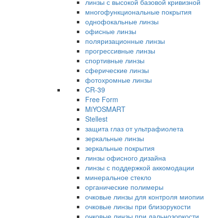
линзы с высокой базовой кривизной
многофункциональные покрытия
однофокальные линзы
офисные линзы
поляризационные линзы
прогрессивные линзы
спортивные линзы
сферические линзы
фотохромные линзы
CR-39
Free Form
MiYOSMART
Stellest
защита глаз от ультрафиолета
зеркальные линзы
зеркальные покрытия
линзы офисного дизайна
линзы с поддержкой аккомодации
минеральное стекло
органические полимеры
очковые линзы для контроля миопии
очковые линзы при близорукости
очковые линзы при дальнозоркости