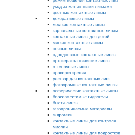
режим ношения контактных линз
уход за контактными линзами
цветные контактные линзы
декоративные линзы
жесткие контактные линзы
карнавальные контактные линзы
контактные линзы для детей
мягкие контактные линзы
ночные линзы
однодневные контактные линзы
ортокератологические линзы
оттеночные линзы
проверка зрения
раствор для контактных линз
фотохромные контактные линзы
асферические контактные линзы
биосовместимые гидрогели
бьюти-линзы
газопроницаемые материалы
гидрогели
контактные линзы для контроля
миопии
контактные линзы для подростков