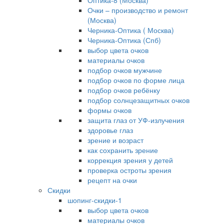
Оптика-8 (Москва)
Очки – производство и ремонт
(Москва)
Черника-Оптика ( Москва)
Черника-Оптика (Спб)
выбор цвета очков
материалы очков
подбор очков мужчине
подбор очков по форме лица
подбор очков ребёнку
подбор солнцезащитных очков
формы очков
защита глаз от УФ-излучения
здоровье глаз
зрение и возраст
как сохранить зрение
коррекция зрения у детей
проверка остроты зрения
рецепт на очки
Скидки
шопинг-скидки-1
выбор цвета очков
материалы очков