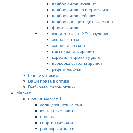
подбор очков мужчине
подбор очков по форме лица
подбор очков ребёнку
подбор солнцезащитных очков
формы очков
защита глаз от УФ-излучения
здоровье глаз
зрение и возраст
как сохранить зрение
коррекция зрения у детей
проверка остроты зрения
рецепт на очки
Гид по оптикам
Ваши права в оптике
Выбираем салон оптики
Маркет
шопинг-маркет-1
солнцезащитные очки
контактные линзы
оправы
спортивные очки
растворы и капли