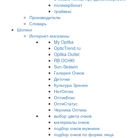
поликарбонат
трайвекс
Производители
Словарь
Шопинг
Интернет-магазины
My Optika
OpticTrend.ru
Optika Outlet
RB OCHKI
Sun-Season
Галерея Очков
Деточки
Культура Зрения
НетОптик
ОптикБокс
ОптиСтатус
Черника Оптика
выбор цвета очков
материалы очков
подбор очков мужчине
подбор очков по форме лица