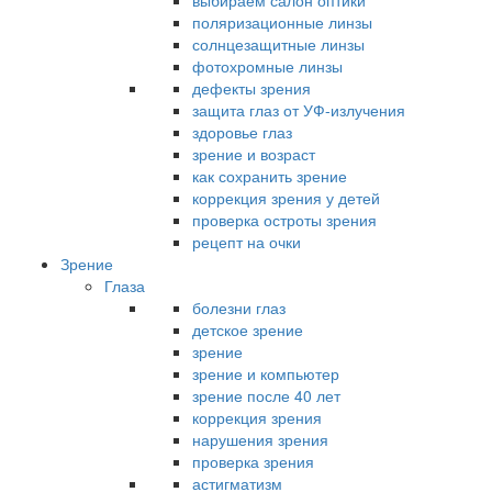
выбираем салон оптики
поляризационные линзы
солнцезащитные линзы
фотохромные линзы
дефекты зрения
защита глаз от УФ-излучения
здоровье глаз
зрение и возраст
как сохранить зрение
коррекция зрения у детей
проверка остроты зрения
рецепт на очки
Зрение
Глаза
болезни глаз
детское зрение
зрение
зрение и компьютер
зрение после 40 лет
коррекция зрения
нарушения зрения
проверка зрения
астигматизм