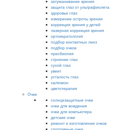
затуманивание зрения
защита глаз от ультрафиолета
здоровье глаз
измерение остроты зрения
коррекция зрения у детей
лазерная коррекция зрения
ортокератология
подбор контактных линз
подбор очков
пресбиопия
строение глаз
сухой глаз
увеит
усталость глаз
халязион
цветотерапия
Очки
солнцезащитные очки
очки для вождения
очки для компьютера
детские очки
ремонт и изготовление очков
спортивные очки