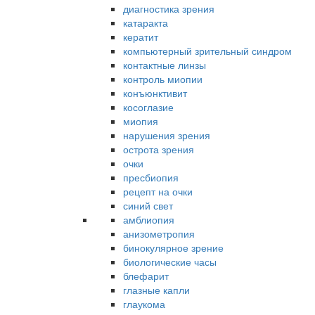
диагностика зрения
катаракта
кератит
компьютерный зрительный синдром
контактные линзы
контроль миопии
конъюнктивит
косоглазие
миопия
нарушения зрения
острота зрения
очки
пресбиопия
рецепт на очки
синий свет
амблиопия
анизометропия
бинокулярное зрение
биологические часы
блефарит
глазные капли
глаукома