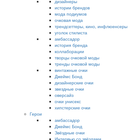
дизайнеры
истории брендов
мода подиумов
очковая мода
трендсеттеры, кино, инфлюенсеры
уголок стилиста
амбассадор
история бренда
коллаборации
творцы очковой моды
тренды очковой моды
винтажные очки
Джеймс Бонд
дизайнерские очки
звездные очки
оверсайз
очки унисекс
хипстерские очки
Герои
амбассадор
Джеймс Бонд
Звёздные очки
Интервью со звёздами