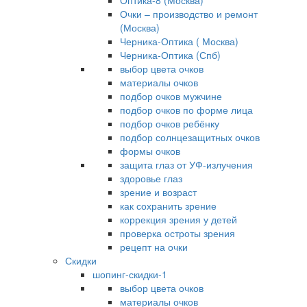
Оптика-8 (Москва)
Очки – производство и ремонт
(Москва)
Черника-Оптика ( Москва)
Черника-Оптика (Спб)
выбор цвета очков
материалы очков
подбор очков мужчине
подбор очков по форме лица
подбор очков ребёнку
подбор солнцезащитных очков
формы очков
защита глаз от УФ-излучения
здоровье глаз
зрение и возраст
как сохранить зрение
коррекция зрения у детей
проверка остроты зрения
рецепт на очки
Скидки
шопинг-скидки-1
выбор цвета очков
материалы очков