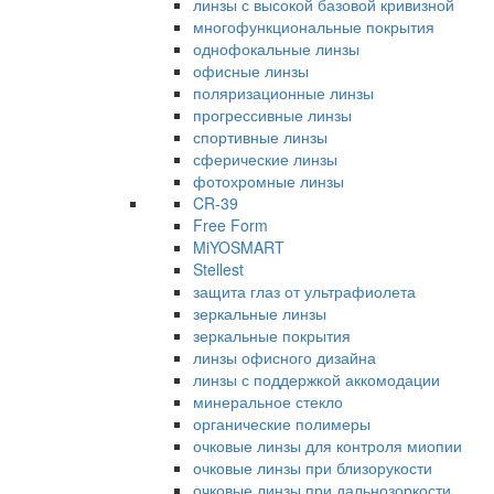
линзы с высокой базовой кривизной
многофункциональные покрытия
однофокальные линзы
офисные линзы
поляризационные линзы
прогрессивные линзы
спортивные линзы
сферические линзы
фотохромные линзы
CR-39
Free Form
MiYOSMART
Stellest
защита глаз от ультрафиолета
зеркальные линзы
зеркальные покрытия
линзы офисного дизайна
линзы с поддержкой аккомодации
минеральное стекло
органические полимеры
очковые линзы для контроля миопии
очковые линзы при близорукости
очковые линзы при дальнозоркости