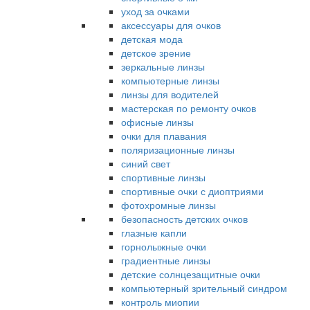
уход за очками
аксессуары для очков
детская мода
детское зрение
зеркальные линзы
компьютерные линзы
линзы для водителей
мастерская по ремонту очков
офисные линзы
очки для плавания
поляризационные линзы
синий свет
спортивные линзы
спортивные очки с диоптриями
фотохромные линзы
безопасность детских очков
глазные капли
горнолыжные очки
градиентные линзы
детские солнцезащитные очки
компьютерный зрительный синдром
контроль миопии