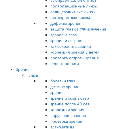
выбираем салон оптики
поляризационные линзы
солнцезащитные линзы
фотохромные линзы
дефекты зрения
защита глаз от УФ-излучения
здоровье глаз
зрение и возраст
как сохранить зрение
коррекция зрения у детей
проверка остроты зрения
рецепт на очки
Зрение
Глаза
болезни глаз
детское зрение
зрение
зрение и компьютер
зрение после 40 лет
коррекция зрения
нарушения зрения
проверка зрения
астигматизм