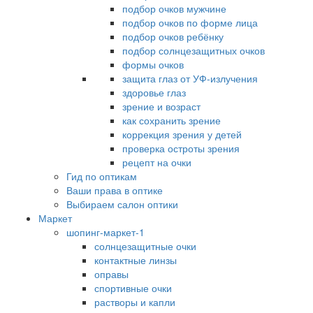
подбор очков мужчине
подбор очков по форме лица
подбор очков ребёнку
подбор солнцезащитных очков
формы очков
защита глаз от УФ-излучения
здоровье глаз
зрение и возраст
как сохранить зрение
коррекция зрения у детей
проверка остроты зрения
рецепт на очки
Гид по оптикам
Ваши права в оптике
Выбираем салон оптики
Маркет
шопинг-маркет-1
солнцезащитные очки
контактные линзы
оправы
спортивные очки
растворы и капли