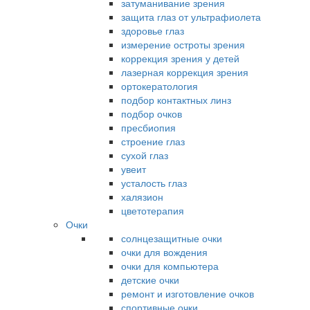
затуманивание зрения
защита глаз от ультрафиолета
здоровье глаз
измерение остроты зрения
коррекция зрения у детей
лазерная коррекция зрения
ортокератология
подбор контактных линз
подбор очков
пресбиопия
строение глаз
сухой глаз
увеит
усталость глаз
халязион
цветотерапия
Очки
солнцезащитные очки
очки для вождения
очки для компьютера
детские очки
ремонт и изготовление очков
спортивные очки