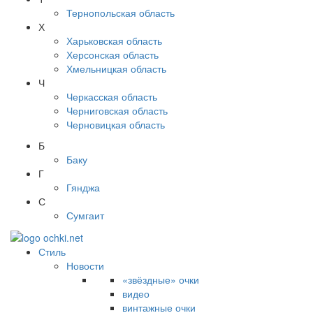
Тернопольская область
Х
Харьковская область
Херсонская область
Хмельницкая область
Ч
Черкасская область
Черниговская область
Черновицкая область
Б
Баку
Г
Гянджа
С
Сумгаит
Стиль
Новости
«звёздные» очки
видео
винтажные очки