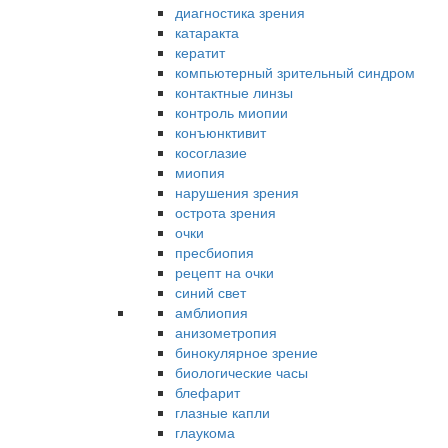
диагностика зрения
катаракта
кератит
компьютерный зрительный синдром
контактные линзы
контроль миопии
конъюнктивит
косоглазие
миопия
нарушения зрения
острота зрения
очки
пресбиопия
рецепт на очки
синий свет
амблиопия
анизометропия
бинокулярное зрение
биологические часы
блефарит
глазные капли
глаукома