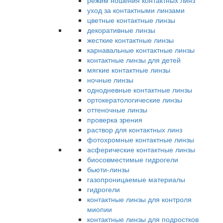
режим ношения контактных линз
уход за контактными линзами
цветные контактные линзы
декоративные линзы
жесткие контактные линзы
карнавальные контактные линзы
контактные линзы для детей
мягкие контактные линзы
ночные линзы
однодневные контактные линзы
ортокератологические линзы
оттеночные линзы
проверка зрения
раствор для контактных линз
фотохромные контактные линзы
асферические контактные линзы
биосовместимые гидрогели
бьюти-линзы
газопроницаемые материалы
гидрогели
контактные линзы для контроля
миопии
контактные линзы для подростков