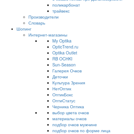
поликарбонат
трайвекс
Производители
Словарь
Шопинг
Интернет-магазины
My Optika
OpticTrend.ru
Optika Outlet
RB OCHKI
Sun-Season
Галерея Очков
Деточки
Культура Зрения
НетОптик
ОптикБокс
ОптиСтатус
Черника Оптика
выбор цвета очков
материалы очков
подбор очков мужчине
подбор очков по форме лица