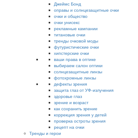
Джеймс Бонд
оправы и солнцезащитные очки
очки и общество
очки унисекс
рекламные кампании
титановые очки
тренды очковой моды
футуристические очки
хипстерские очки
ваши права в оптике
выбираем салон оптики
солнцезащитные линзы
фотохромные линзы
дефекты зрения
защита глаз от УФ-излучения
здоровье глаз
зрение и возраст
как сохранить зрение
коррекция зрения у детей
проверка остроты зрения
рецепт на очки
Тренды и герои