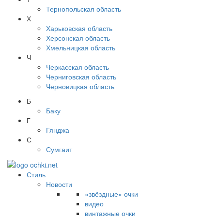
Тернопольская область
Х
Харьковская область
Херсонская область
Хмельницкая область
Ч
Черкасская область
Черниговская область
Черновицкая область
Б
Баку
Г
Гянджа
С
Сумгаит
Стиль
Новости
«звёздные» очки
видео
винтажные очки