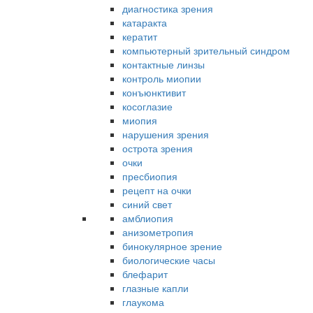
диагностика зрения
катаракта
кератит
компьютерный зрительный синдром
контактные линзы
контроль миопии
конъюнктивит
косоглазие
миопия
нарушения зрения
острота зрения
очки
пресбиопия
рецепт на очки
синий свет
амблиопия
анизометропия
бинокулярное зрение
биологические часы
блефарит
глазные капли
глаукома