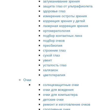
затуманивание зрения
защита глаз от ультрафиолета
здоровье глаз
измерение остроты зрения
коррекция зрения у детей
лазерная коррекция зрения
ортокератология
подбор контактных линз
подбор очков
пресбиопия
строение глаз
сухой глаз
увеит
усталость глаз
халязион
цветотерапия
Очки
солнцезащитные очки
очки для вождения
очки для компьютера
детские очки
ремонт и изготовление очков
спортивные очки