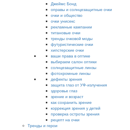
Джеймс Бонд
оправы и солнцезащитные очки
очки и общество
очки унисекс
рекламные кампании
титановые очки
тренды очковой моды
футуристические очки
хипстерские очки
ваши права в оптике
выбираем салон оптики
солнцезащитные линзы
фотохромные линзы
дефекты зрения
защита глаз от УФ-излучения
здоровье глаз
зрение и возраст
как сохранить зрение
коррекция зрения у детей
проверка остроты зрения
рецепт на очки
Тренды и герои