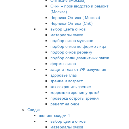
Оптика-8 (Москва)
Очки – производство и ремонт
(Москва)
Черника-Оптика ( Москва)
Черника-Оптика (Спб)
выбор цвета очков
материалы очков
подбор очков мужчине
подбор очков по форме лица
подбор очков ребёнку
подбор солнцезащитных очков
формы очков
защита глаз от УФ-излучения
здоровье глаз
зрение и возраст
как сохранить зрение
коррекция зрения у детей
проверка остроты зрения
рецепт на очки
Скидки
шопинг-скидки-1
выбор цвета очков
материалы очков