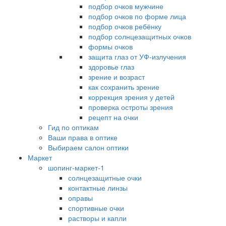
подбор очков мужчине
подбор очков по форме лица
подбор очков ребёнку
подбор солнцезащитных очков
формы очков
защита глаз от УФ-излучения
здоровье глаз
зрение и возраст
как сохранить зрение
коррекция зрения у детей
проверка остроты зрения
рецепт на очки
Гид по оптикам
Ваши права в оптике
Выбираем салон оптики
Маркет
шопинг-маркет-1
солнцезащитные очки
контактные линзы
оправы
спортивные очки
растворы и капли