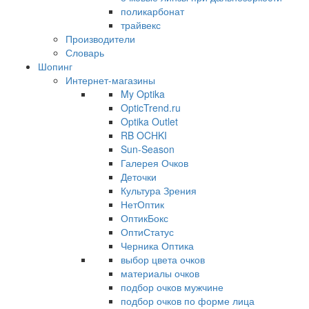
поликарбонат
трайвекс
Производители
Словарь
Шопинг
Интернет-магазины
My Optika
OpticTrend.ru
Optika Outlet
RB OCHKI
Sun-Season
Галерея Очков
Деточки
Культура Зрения
НетОптик
ОптикБокс
ОптиСтатус
Черника Оптика
выбор цвета очков
материалы очков
подбор очков мужчине
подбор очков по форме лица