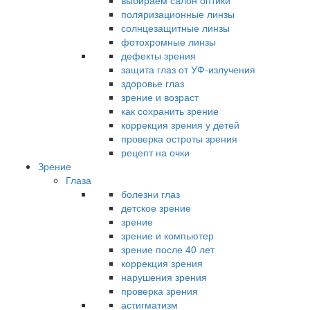
выбираем салон оптики
поляризационные линзы
солнцезащитные линзы
фотохромные линзы
дефекты зрения
защита глаз от УФ-излучения
здоровье глаз
зрение и возраст
как сохранить зрение
коррекция зрения у детей
проверка остроты зрения
рецепт на очки
Зрение
Глаза
болезни глаз
детское зрение
зрение
зрение и компьютер
зрение после 40 лет
коррекция зрения
нарушения зрения
проверка зрения
астигматизм