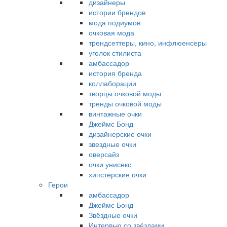
дизайнеры
истории брендов
мода подиумов
очковая мода
трендсеттеры, кино, инфлюенсеры
уголок стилиста
амбассадор
история бренда
коллаборации
творцы очковой моды
тренды очковой моды
винтажные очки
Джеймс Бонд
дизайнерские очки
звездные очки
оверсайз
очки унисекс
хипстерские очки
Герои
амбассадор
Джеймс Бонд
Звёздные очки
Интервью со звёздами