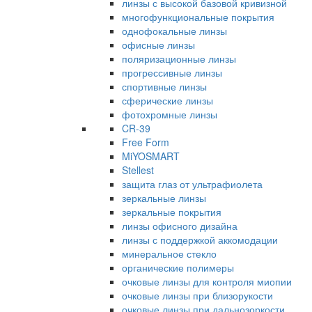
линзы с высокой базовой кривизной
многофункциональные покрытия
однофокальные линзы
офисные линзы
поляризационные линзы
прогрессивные линзы
спортивные линзы
сферические линзы
фотохромные линзы
CR-39
Free Form
MiYOSMART
Stellest
защита глаз от ультрафиолета
зеркальные линзы
зеркальные покрытия
линзы офисного дизайна
линзы с поддержкой аккомодации
минеральное стекло
органические полимеры
очковые линзы для контроля миопии
очковые линзы при близорукости
очковые линзы при дальнозоркости