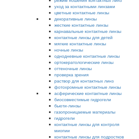
режим ношения контактных линз
уход за контактными линзами
цветные контактные линзы
декоративные линзы
жесткие контактные линзы
карнавальные контактные линзы
контактные линзы для детей
мягкие контактные линзы
ночные линзы
однодневные контактные линзы
ортокератологические линзы
оттеночные линзы
проверка зрения
раствор для контактных линз
фотохромные контактные линзы
асферические контактные линзы
биосовместимые гидрогели
бьюти-линзы
газопроницаемые материалы
гидрогели
контактные линзы для контроля
миопии
контактные линзы для подростков