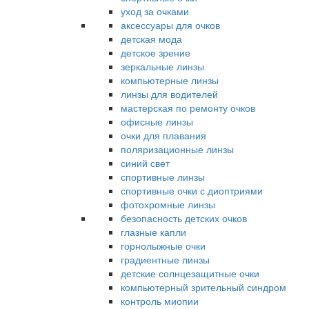
уход за очками
аксессуары для очков
детская мода
детское зрение
зеркальные линзы
компьютерные линзы
линзы для водителей
мастерская по ремонту очков
офисные линзы
очки для плавания
поляризационные линзы
синий свет
спортивные линзы
спортивные очки с диоптриями
фотохромные линзы
безопасность детских очков
глазные капли
горнолыжные очки
градиентные линзы
детские солнцезащитные очки
компьютерный зрительный синдром
контроль миопии