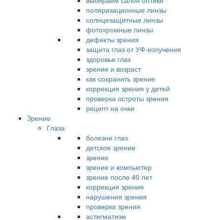
выбираем салон оптики
поляризационные линзы
солнцезащитные линзы
фотохромные линзы
дефекты зрения
защита глаз от УФ-излучения
здоровье глаз
зрение и возраст
как сохранить зрение
коррекция зрения у детей
проверка остроты зрения
рецепт на очки
Зрение
Глаза
болезни глаз
детское зрение
зрение
зрение и компьютер
зрение после 40 лет
коррекция зрения
нарушения зрения
проверка зрения
астигматизм