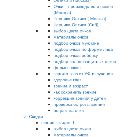
Оптика-8 (Москва)
Очки – производство и ремонт
(Москва)
Черника-Оптика ( Москва)
Черника-Оптика (Спб)
выбор цвета очков
материалы очков
подбор очков мужчине
подбор очков по форме лица
подбор очков ребёнку
подбор солнцезащитных очков
формы очков
защита глаз от УФ-излучения
здоровье глаз
зрение и возраст
как сохранить зрение
коррекция зрения у детей
проверка остроты зрения
рецепт на очки
Скидки
шопинг-скидки-1
выбор цвета очков
материалы очков