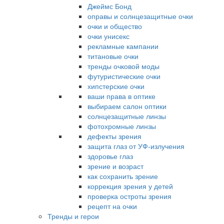
Джеймс Бонд
оправы и солнцезащитные очки
очки и общество
очки унисекс
рекламные кампании
титановые очки
тренды очковой моды
футуристические очки
хипстерские очки
ваши права в оптике
выбираем салон оптики
солнцезащитные линзы
фотохромные линзы
дефекты зрения
защита глаз от УФ-излучения
здоровье глаз
зрение и возраст
как сохранить зрение
коррекция зрения у детей
проверка остроты зрения
рецепт на очки
Тренды и герои