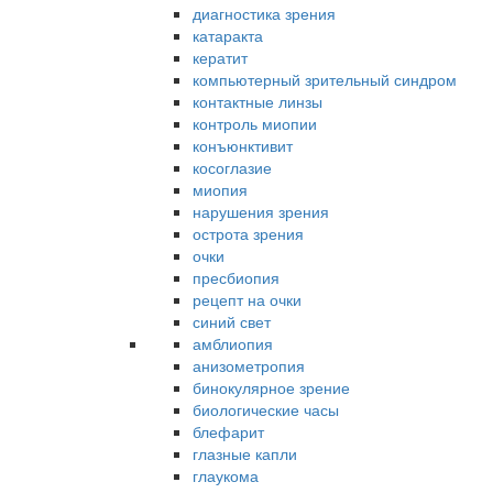
диагностика зрения
катаракта
кератит
компьютерный зрительный синдром
контактные линзы
контроль миопии
конъюнктивит
косоглазие
миопия
нарушения зрения
острота зрения
очки
пресбиопия
рецепт на очки
синий свет
амблиопия
анизометропия
бинокулярное зрение
биологические часы
блефарит
глазные капли
глаукома