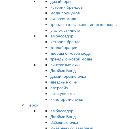
дизайнеры
истории брендов
мода подиумов
очковая мода
трендсеттеры, кино, инфлюенсеры
уголок стилиста
амбассадор
история бренда
коллаборации
творцы очковой моды
тренды очковой моды
винтажные очки
Джеймс Бонд
дизайнерские очки
звездные очки
оверсайз
очки унисекс
хипстерские очки
Герои
амбассадор
Джеймс Бонд
Звёздные очки
Интервью со звёздами