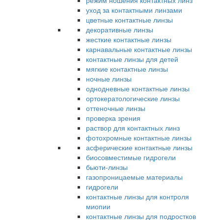
режим ношения контактных линз
уход за контактными линзами
цветные контактные линзы
декоративные линзы
жесткие контактные линзы
карнавальные контактные линзы
контактные линзы для детей
мягкие контактные линзы
ночные линзы
однодневные контактные линзы
ортокератологические линзы
оттеночные линзы
проверка зрения
раствор для контактных линз
фотохромные контактные линзы
асферические контактные линзы
биосовместимые гидрогели
бьюти-линзы
газопроницаемые материалы
гидрогели
контактные линзы для контроля
миопии
контактные линзы для подростков