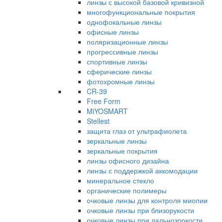
линзы с высокой базовой кривизной
многофункциональные покрытия
однофокальные линзы
офисные линзы
поляризационные линзы
прогрессивные линзы
спортивные линзы
сферические линзы
фотохромные линзы
CR-39
Free Form
MiYOSMART
Stellest
защита глаз от ультрафиолета
зеркальные линзы
зеркальные покрытия
линзы офисного дизайна
линзы с поддержкой аккомодации
минеральное стекло
органические полимеры
очковые линзы для контроля миопии
очковые линзы при близорукости
очковые линзы при дальнозоркости