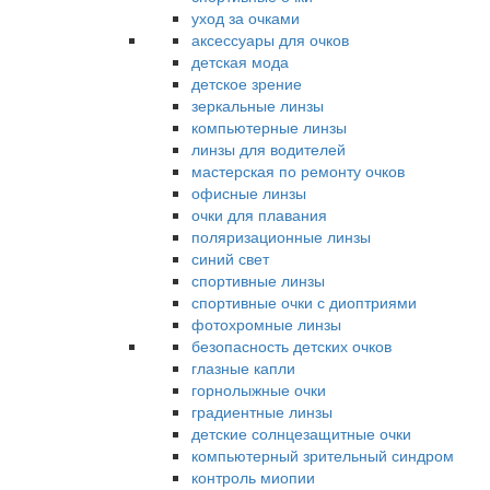
уход за очками
аксессуары для очков
детская мода
детское зрение
зеркальные линзы
компьютерные линзы
линзы для водителей
мастерская по ремонту очков
офисные линзы
очки для плавания
поляризационные линзы
синий свет
спортивные линзы
спортивные очки с диоптриями
фотохромные линзы
безопасность детских очков
глазные капли
горнолыжные очки
градиентные линзы
детские солнцезащитные очки
компьютерный зрительный синдром
контроль миопии