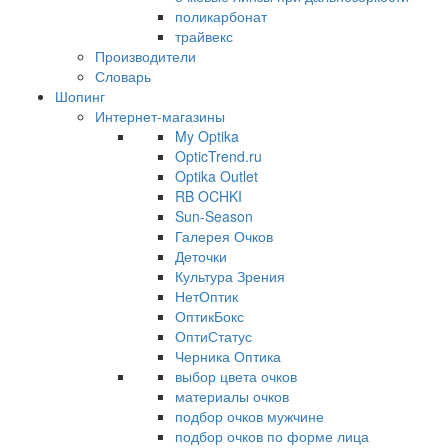
поликарбонат
трайвекс
Производители
Словарь
Шопинг
Интернет-магазины
My Optika
OpticTrend.ru
Optika Outlet
RB OCHKI
Sun-Season
Галерея Очков
Деточки
Культура Зрения
НетОптик
ОптикБокс
ОптиСтатус
Черника Оптика
выбор цвета очков
материалы очков
подбор очков мужчине
подбор очков по форме лица