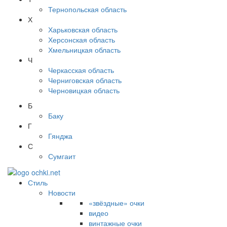
Тернопольская область
Х
Харьковская область
Херсонская область
Хмельницкая область
Ч
Черкасская область
Черниговская область
Черновицкая область
Б
Баку
Г
Гянджа
С
Сумгаит
Стиль
Новости
«звёздные» очки
видео
винтажные очки