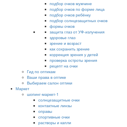
подбор очков мужчине
подбор очков по форме лица
подбор очков ребёнку
подбор солнцезащитных очков
формы очков
защита глаз от УФ-излучения
здоровье глаз
зрение и возраст
как сохранить зрение
коррекция зрения у детей
проверка остроты зрения
рецепт на очки
Гид по оптикам
Ваши права в оптике
Выбираем салон оптики
Маркет
шопинг-маркет-1
солнцезащитные очки
контактные линзы
оправы
спортивные очки
растворы и капли