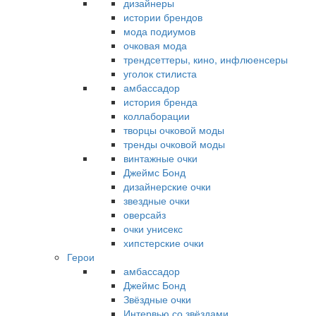
дизайнеры
истории брендов
мода подиумов
очковая мода
трендсеттеры, кино, инфлюенсеры
уголок стилиста
амбассадор
история бренда
коллаборации
творцы очковой моды
тренды очковой моды
винтажные очки
Джеймс Бонд
дизайнерские очки
звездные очки
оверсайз
очки унисекс
хипстерские очки
Герои
амбассадор
Джеймс Бонд
Звёздные очки
Интервью со звёздами