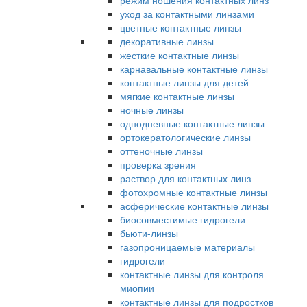
режим ношения контактных линз
уход за контактными линзами
цветные контактные линзы
декоративные линзы
жесткие контактные линзы
карнавальные контактные линзы
контактные линзы для детей
мягкие контактные линзы
ночные линзы
однодневные контактные линзы
ортокератологические линзы
оттеночные линзы
проверка зрения
раствор для контактных линз
фотохромные контактные линзы
асферические контактные линзы
биосовместимые гидрогели
бьюти-линзы
газопроницаемые материалы
гидрогели
контактные линзы для контроля
миопии
контактные линзы для подростков