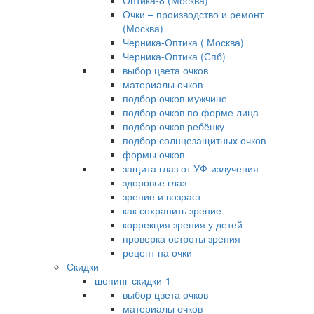
Оптика-8 (Москва)
Очки – производство и ремонт
(Москва)
Черника-Оптика ( Москва)
Черника-Оптика (Спб)
выбор цвета очков
материалы очков
подбор очков мужчине
подбор очков по форме лица
подбор очков ребёнку
подбор солнцезащитных очков
формы очков
защита глаз от УФ-излучения
здоровье глаз
зрение и возраст
как сохранить зрение
коррекция зрения у детей
проверка остроты зрения
рецепт на очки
Скидки
шопинг-скидки-1
выбор цвета очков
материалы очков