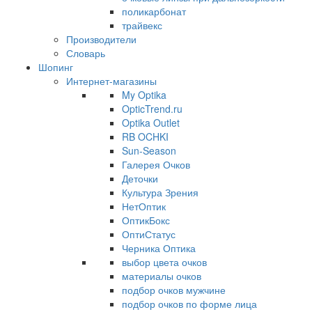
поликарбонат
трайвекс
Производители
Словарь
Шопинг
Интернет-магазины
My Optika
OpticTrend.ru
Optika Outlet
RB OCHKI
Sun-Season
Галерея Очков
Деточки
Культура Зрения
НетОптик
ОптикБокс
ОптиСтатус
Черника Оптика
выбор цвета очков
материалы очков
подбор очков мужчине
подбор очков по форме лица