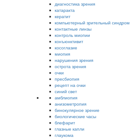
диагностика зрения
катаракта
кератит
компьютерный зрительный синдром
контактные линзы
контроль миопии
конъюнктивит
косоглазие
миопия
нарушения зрения
острота зрения
очки
пресбиопия
рецепт на очки
синий свет
амблиопия
анизометропия
бинокулярное зрение
биологические часы
блефарит
глазные капли
глаукома