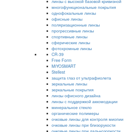
линзы с высокой базовой кривизной
многофункциональные покрытия
однофокальные линзы
офисные линзы
поляризационные линзы
прогрессивные линзы
спортивные линзы
сферические линзы
фотохромные линзы
CR-39
Free Form
MiYOSMART
Stellest
защита глаз от ультрафиолета
зеркальные линзы
зеркальные покрытия
линзы офисного дизайна
линзы с поддержкой аккомодации
минеральное стекло
органические полимеры
очковые линзы для контроля миопии
очковые линзы при близорукости
очковые линзы при дальнозоркости