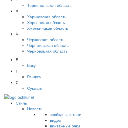
Тернопольская область
Х
Харьковская область
Херсонская область
Хмельницкая область
Ч
Черкасская область
Черниговская область
Черновицкая область
Б
Баку
Г
Гянджа
С
Сумгаит
Стиль
Новости
«звёздные» очки
видео
винтажные очки