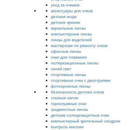
уход за очками
аксессуары для очков
детская мода
детское зрение
зеркальные линзы
компьютерные линзы
линзы для водителей
мастерская по ремонту очков
офисные линзы
очки для плавания
поляризационные линзы
синий свет
спортивные линзы
спортивные очки с диоптриями
фотохромные линзы
безопасность детских очков
глазные капли
горнолыжные очки
градиентные линзы
детские солнцезащитные очки
компьютерный зрительный синдром
контроль миопии