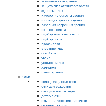
затуманивание зрения
защита глаз от ультрафиолета
здоровье глаз
измерение остроты зрения
коррекция зрения у детей
лазерная коррекция зрения
ортокератология
подбор контактных линз
подбор очков
пресбиопия
строение глаз
сухой глаз
увеит
усталость глаз
халязион
цветотерапия
Очки
солнцезащитные очки
очки для вождения
очки для компьютера
детские очки
ремонт и изготовление очков
спортивные очки