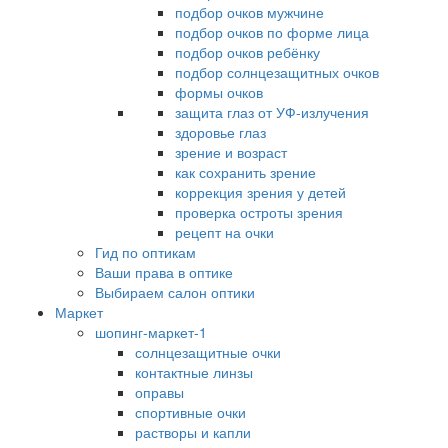
подбор очков мужчине
подбор очков по форме лица
подбор очков ребёнку
подбор солнцезащитных очков
формы очков
защита глаз от УФ-излучения
здоровье глаз
зрение и возраст
как сохранить зрение
коррекция зрения у детей
проверка остроты зрения
рецепт на очки
Гид по оптикам
Ваши права в оптике
Выбираем салон оптики
Маркет
шопинг-маркет-1
солнцезащитные очки
контактные линзы
оправы
спортивные очки
растворы и капли