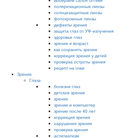
выбираем салон оптики
поляризационные линзы
солнцезащитные линзы
фотохромные линзы
дефекты зрения
защита глаз от УФ-излучения
здоровье глаз
зрение и возраст
как сохранить зрение
коррекция зрения у детей
проверка остроты зрения
рецепт на очки
Зрение
Глаза
болезни глаз
детское зрение
зрение
зрение и компьютер
зрение после 40 лет
коррекция зрения
нарушения зрения
проверка зрения
астигматизм