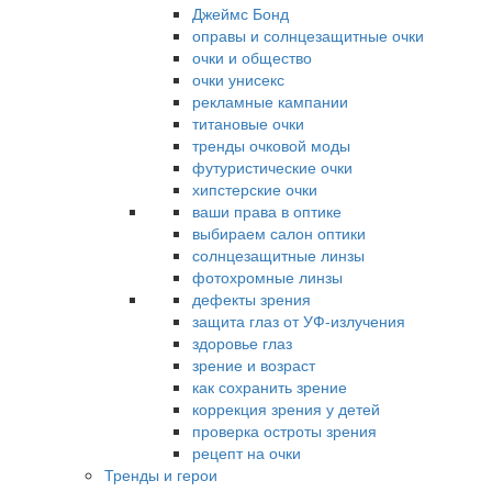
Джеймс Бонд
оправы и солнцезащитные очки
очки и общество
очки унисекс
рекламные кампании
титановые очки
тренды очковой моды
футуристические очки
хипстерские очки
ваши права в оптике
выбираем салон оптики
солнцезащитные линзы
фотохромные линзы
дефекты зрения
защита глаз от УФ-излучения
здоровье глаз
зрение и возраст
как сохранить зрение
коррекция зрения у детей
проверка остроты зрения
рецепт на очки
Тренды и герои