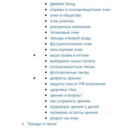
Джеймс Бонд
оправы и солнцезащитные очки
очки и общество
очки унисекс
рекламные кампании
титановые очки
тренды очковой моды
футуристические очки
хипстерские очки
ваши права в оптике
выбираем салон оптики
солнцезащитные линзы
фотохромные линзы
дефекты зрения
защита глаз от УФ-излучения
здоровье глаз
зрение и возраст
как сохранить зрение
коррекция зрения у детей
проверка остроты зрения
рецепт на очки
Тренды и герои