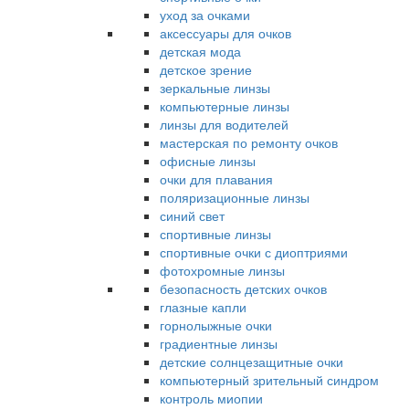
уход за очками
аксессуары для очков
детская мода
детское зрение
зеркальные линзы
компьютерные линзы
линзы для водителей
мастерская по ремонту очков
офисные линзы
очки для плавания
поляризационные линзы
синий свет
спортивные линзы
спортивные очки с диоптриями
фотохромные линзы
безопасность детских очков
глазные капли
горнолыжные очки
градиентные линзы
детские солнцезащитные очки
компьютерный зрительный синдром
контроль миопии