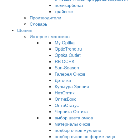
поликарбонат
трайвекс
Производители
Словарь
Шопинг
Интернет-магазины
My Optika
OpticTrend.ru
Optika Outlet
RB OCHKI
Sun-Season
Галерея Очков
Деточки
Культура Зрения
НетОптик
ОптикБокс
ОптиСтатус
Черника Оптика
выбор цвета очков
материалы очков
подбор очков мужчине
подбор очков по форме лица