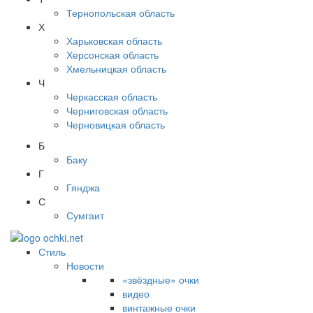
Тернопольская область
Х
Харьковская область
Херсонская область
Хмельницкая область
Ч
Черкасская область
Черниговская область
Черновицкая область
Б
Баку
Г
Гянджа
С
Сумгаит
Стиль
Новости
«звёздные» очки
видео
винтажные очки