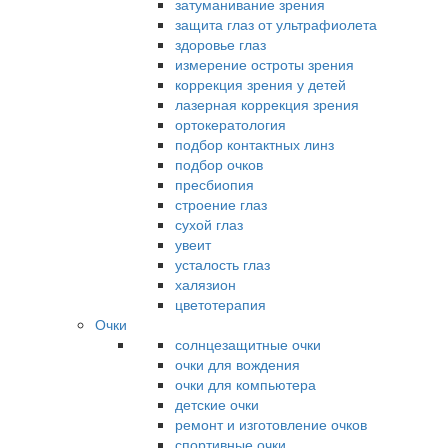
затуманивание зрения
защита глаз от ультрафиолета
здоровье глаз
измерение остроты зрения
коррекция зрения у детей
лазерная коррекция зрения
ортокератология
подбор контактных линз
подбор очков
пресбиопия
строение глаз
сухой глаз
увеит
усталость глаз
халязион
цветотерапия
Очки
солнцезащитные очки
очки для вождения
очки для компьютера
детские очки
ремонт и изготовление очков
спортивные очки