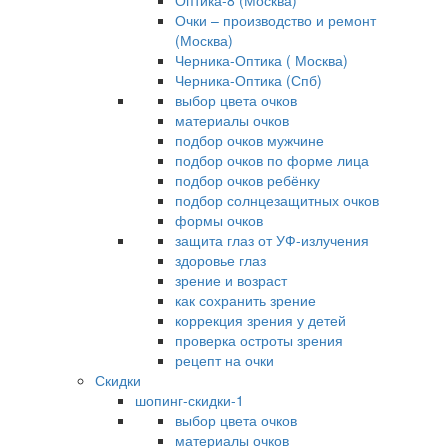
Оптика-8 (Москва)
Очки – производство и ремонт
(Москва)
Черника-Оптика ( Москва)
Черника-Оптика (Спб)
выбор цвета очков
материалы очков
подбор очков мужчине
подбор очков по форме лица
подбор очков ребёнку
подбор солнцезащитных очков
формы очков
защита глаз от УФ-излучения
здоровье глаз
зрение и возраст
как сохранить зрение
коррекция зрения у детей
проверка остроты зрения
рецепт на очки
Скидки
шопинг-скидки-1
выбор цвета очков
материалы очков