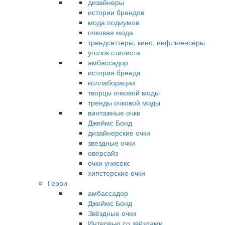
дизайнеры
истории брендов
мода подиумов
очковая мода
трендсеттеры, кино, инфлюенсеры
уголок стилиста
амбассадор
история бренда
коллаборации
творцы очковой моды
тренды очковой моды
винтажные очки
Джеймс Бонд
дизайнерские очки
звездные очки
оверсайз
очки унисекс
хипстерские очки
Герои
амбассадор
Джеймс Бонд
Звёздные очки
Интервью со звёздами