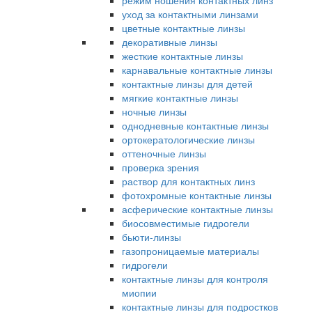
режим ношения контактных линз
уход за контактными линзами
цветные контактные линзы
декоративные линзы
жесткие контактные линзы
карнавальные контактные линзы
контактные линзы для детей
мягкие контактные линзы
ночные линзы
однодневные контактные линзы
ортокератологические линзы
оттеночные линзы
проверка зрения
раствор для контактных линз
фотохромные контактные линзы
асферические контактные линзы
биосовместимые гидрогели
бьюти-линзы
газопроницаемые материалы
гидрогели
контактные линзы для контроля
миопии
контактные линзы для подростков