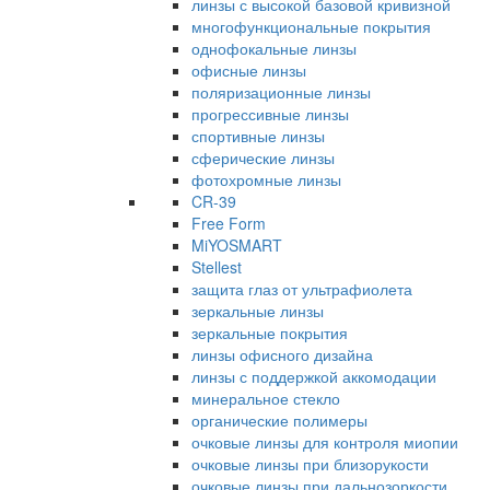
линзы с высокой базовой кривизной
многофункциональные покрытия
однофокальные линзы
офисные линзы
поляризационные линзы
прогрессивные линзы
спортивные линзы
сферические линзы
фотохромные линзы
CR-39
Free Form
MiYOSMART
Stellest
защита глаз от ультрафиолета
зеркальные линзы
зеркальные покрытия
линзы офисного дизайна
линзы с поддержкой аккомодации
минеральное стекло
органические полимеры
очковые линзы для контроля миопии
очковые линзы при близорукости
очковые линзы при дальнозоркости