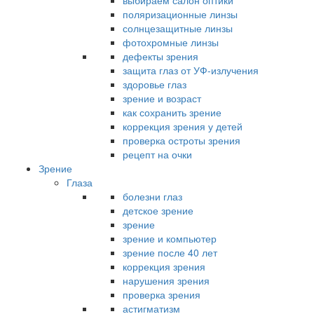
выбираем салон оптики
поляризационные линзы
солнцезащитные линзы
фотохромные линзы
дефекты зрения
защита глаз от УФ-излучения
здоровье глаз
зрение и возраст
как сохранить зрение
коррекция зрения у детей
проверка остроты зрения
рецепт на очки
Зрение
Глаза
болезни глаз
детское зрение
зрение
зрение и компьютер
зрение после 40 лет
коррекция зрения
нарушения зрения
проверка зрения
астигматизм