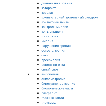
диагностика зрения
катаракта
кератит
компьютерный зрительный синдром
контактные линзы
контроль миопии
конъюнктивит
косоглазие
миопия
нарушения зрения
острота зрения
очки
пресбиопия
рецепт на очки
синий свет
амблиопия
анизометропия
бинокулярное зрение
биологические часы
блефарит
глазные капли
глаукома