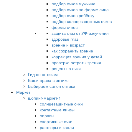
подбор очков мужчине
подбор очков по форме лица
подбор очков ребёнку
подбор солнцезащитных очков
формы очков
защита глаз от УФ-излучения
здоровье глаз
зрение и возраст
как сохранить зрение
коррекция зрения у детей
проверка остроты зрения
рецепт на очки
Гид по оптикам
Ваши права в оптике
Выбираем салон оптики
Маркет
шопинг-маркет-1
солнцезащитные очки
контактные линзы
оправы
спортивные очки
растворы и капли