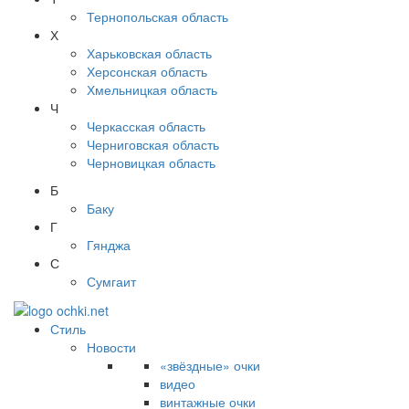
Тернопольская область
Х
Харьковская область
Херсонская область
Хмельницкая область
Ч
Черкасская область
Черниговская область
Черновицкая область
Б
Баку
Г
Гянджа
С
Сумгаит
Стиль
Новости
«звёздные» очки
видео
винтажные очки