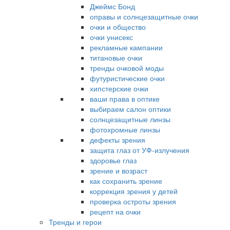
Джеймс Бонд
оправы и солнцезащитные очки
очки и общество
очки унисекс
рекламные кампании
титановые очки
тренды очковой моды
футуристические очки
хипстерские очки
ваши права в оптике
выбираем салон оптики
солнцезащитные линзы
фотохромные линзы
дефекты зрения
защита глаз от УФ-излучения
здоровье глаз
зрение и возраст
как сохранить зрение
коррекция зрения у детей
проверка остроты зрения
рецепт на очки
Тренды и герои