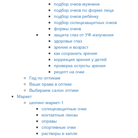
подбор очков мужчине
подбор очков по форме лица
подбор очков ребёнку
подбор солнцезащитных очков
формы очков
защита глаз от УФ-излучения
здоровье глаз
зрение и возраст
как сохранить зрение
коррекция зрения у детей
проверка остроты зрения
рецепт на очки
Гид по оптикам
Ваши права в оптике
Выбираем салон оптики
Маркет
шопинг-маркет-1
солнцезащитные очки
контактные линзы
оправы
спортивные очки
растворы и капли