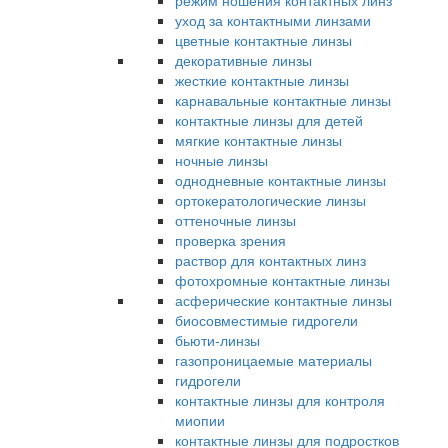
режим ношения контактных линз
уход за контактными линзами
цветные контактные линзы
декоративные линзы
жесткие контактные линзы
карнавальные контактные линзы
контактные линзы для детей
мягкие контактные линзы
ночные линзы
однодневные контактные линзы
ортокератологические линзы
оттеночные линзы
проверка зрения
раствор для контактных линз
фотохромные контактные линзы
асферические контактные линзы
биосовместимые гидрогели
бьюти-линзы
газопроницаемые материалы
гидрогели
контактные линзы для контроля
миопии
контактные линзы для подростков