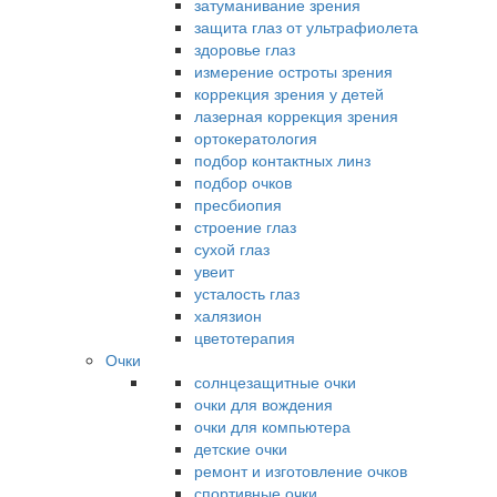
затуманивание зрения
защита глаз от ультрафиолета
здоровье глаз
измерение остроты зрения
коррекция зрения у детей
лазерная коррекция зрения
ортокератология
подбор контактных линз
подбор очков
пресбиопия
строение глаз
сухой глаз
увеит
усталость глаз
халязион
цветотерапия
Очки
солнцезащитные очки
очки для вождения
очки для компьютера
детские очки
ремонт и изготовление очков
спортивные очки