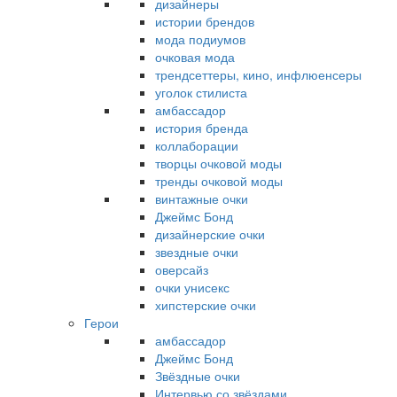
дизайнеры
истории брендов
мода подиумов
очковая мода
трендсеттеры, кино, инфлюенсеры
уголок стилиста
амбассадор
история бренда
коллаборации
творцы очковой моды
тренды очковой моды
винтажные очки
Джеймс Бонд
дизайнерские очки
звездные очки
оверсайз
очки унисекс
хипстерские очки
Герои
амбассадор
Джеймс Бонд
Звёздные очки
Интервью со звёздами