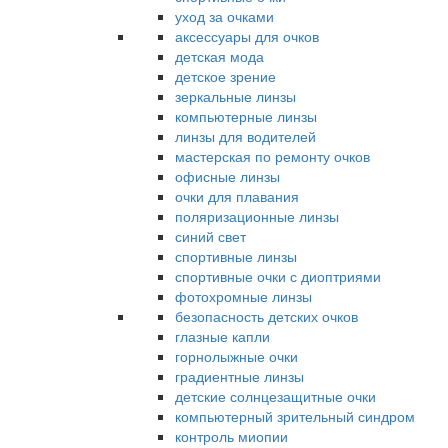
уход за очками
аксессуары для очков
детская мода
детское зрение
зеркальные линзы
компьютерные линзы
линзы для водителей
мастерская по ремонту очков
офисные линзы
очки для плавания
поляризационные линзы
синий свет
спортивные линзы
спортивные очки с диоптриями
фотохромные линзы
безопасность детских очков
глазные капли
горнолыжные очки
градиентные линзы
детские солнцезащитные очки
компьютерный зрительный синдром
контроль миопии