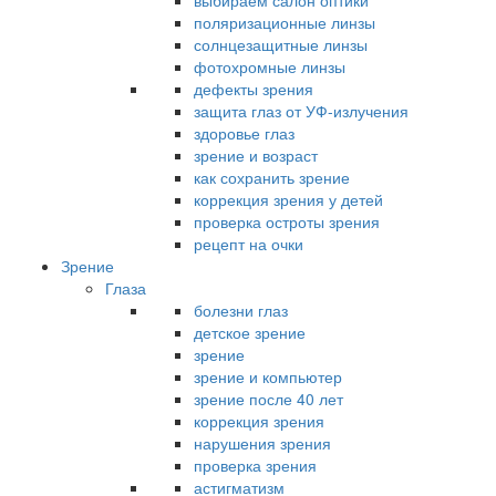
выбираем салон оптики
поляризационные линзы
солнцезащитные линзы
фотохромные линзы
дефекты зрения
защита глаз от УФ-излучения
здоровье глаз
зрение и возраст
как сохранить зрение
коррекция зрения у детей
проверка остроты зрения
рецепт на очки
Зрение
Глаза
болезни глаз
детское зрение
зрение
зрение и компьютер
зрение после 40 лет
коррекция зрения
нарушения зрения
проверка зрения
астигматизм