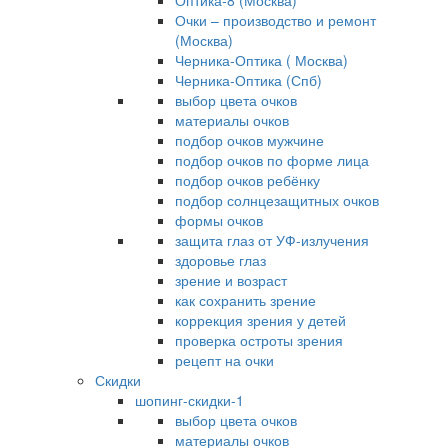
Оптика-8 (Москва)
Очки – производство и ремонт
(Москва)
Черника-Оптика ( Москва)
Черника-Оптика (Спб)
выбор цвета очков
материалы очков
подбор очков мужчине
подбор очков по форме лица
подбор очков ребёнку
подбор солнцезащитных очков
формы очков
защита глаз от УФ-излучения
здоровье глаз
зрение и возраст
как сохранить зрение
коррекция зрения у детей
проверка остроты зрения
рецепт на очки
Скидки
шопинг-скидки-1
выбор цвета очков
материалы очков