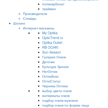
поликарбонат
трайвекс
Производители
Словарь
Шопинг
Интернет-магазины
My Optika
OpticTrend.ru
Optika Outlet
RB OCHKI
Sun-Season
Галерея Очков
Деточки
Культура Зрения
НетОптик
ОптикБокс
ОптиСтатус
Черника Оптика
выбор цвета очков
материалы очков
подбор очков мужчине
подбор очков по форме лица