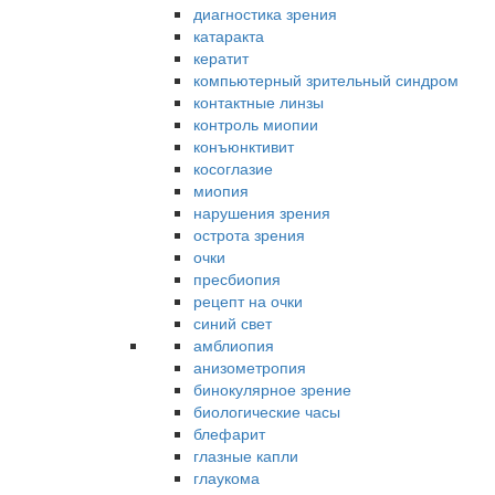
диагностика зрения
катаракта
кератит
компьютерный зрительный синдром
контактные линзы
контроль миопии
конъюнктивит
косоглазие
миопия
нарушения зрения
острота зрения
очки
пресбиопия
рецепт на очки
синий свет
амблиопия
анизометропия
бинокулярное зрение
биологические часы
блефарит
глазные капли
глаукома