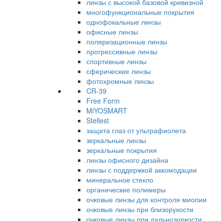
линзы с высокой базовой кривизной
многофункциональные покрытия
однофокальные линзы
офисные линзы
поляризационные линзы
прогрессивные линзы
спортивные линзы
сферические линзы
фотохромные линзы
CR-39
Free Form
MiYOSMART
Stellest
защита глаз от ультрафиолета
зеркальные линзы
зеркальные покрытия
линзы офисного дизайна
линзы с поддержкой аккомодации
минеральное стекло
органические полимеры
очковые линзы для контроля миопии
очковые линзы при близорукости
очковые линзы при дальнозоркости