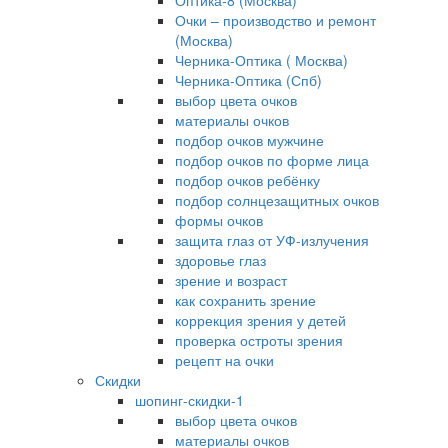
Оптика-8 (Москва)
Очки – производство и ремонт
(Москва)
Черника-Оптика ( Москва)
Черника-Оптика (Спб)
выбор цвета очков
материалы очков
подбор очков мужчине
подбор очков по форме лица
подбор очков ребёнку
подбор солнцезащитных очков
формы очков
защита глаз от УФ-излучения
здоровье глаз
зрение и возраст
как сохранить зрение
коррекция зрения у детей
проверка остроты зрения
рецепт на очки
Скидки
шопинг-скидки-1
выбор цвета очков
материалы очков