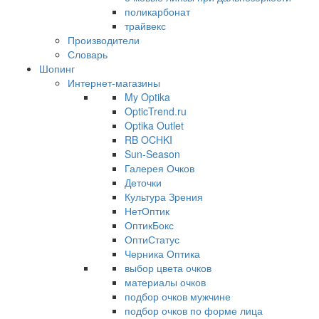
поликарбонат
трайвекс
Производители
Словарь
Шопинг
Интернет-магазины
My Optika
OpticTrend.ru
Optika Outlet
RB OCHKI
Sun-Season
Галерея Очков
Деточки
Культура Зрения
НетОптик
ОптикБокс
ОптиСтатус
Черника Оптика
выбор цвета очков
материалы очков
подбор очков мужчине
подбор очков по форме лица