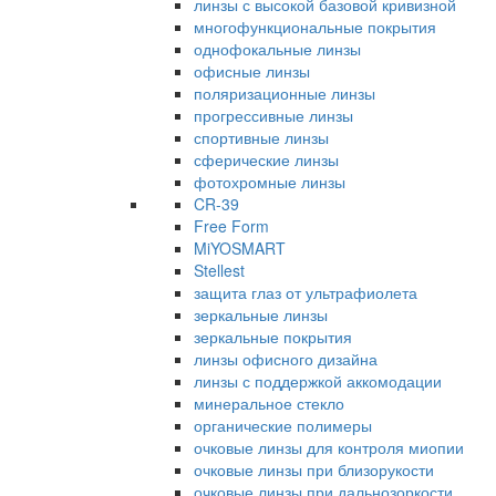
линзы с высокой базовой кривизной
многофункциональные покрытия
однофокальные линзы
офисные линзы
поляризационные линзы
прогрессивные линзы
спортивные линзы
сферические линзы
фотохромные линзы
CR-39
Free Form
MiYOSMART
Stellest
защита глаз от ультрафиолета
зеркальные линзы
зеркальные покрытия
линзы офисного дизайна
линзы с поддержкой аккомодации
минеральное стекло
органические полимеры
очковые линзы для контроля миопии
очковые линзы при близорукости
очковые линзы при дальнозоркости