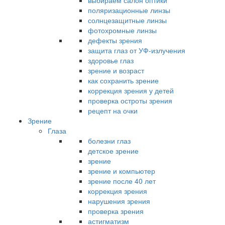
выбираем салон оптики
поляризационные линзы
солнцезащитные линзы
фотохромные линзы
дефекты зрения
защита глаз от УФ-излучения
здоровье глаз
зрение и возраст
как сохранить зрение
коррекция зрения у детей
проверка остроты зрения
рецепт на очки
Зрение
Глаза
болезни глаз
детское зрение
зрение
зрение и компьютер
зрение после 40 лет
коррекция зрения
нарушения зрения
проверка зрения
астигматизм