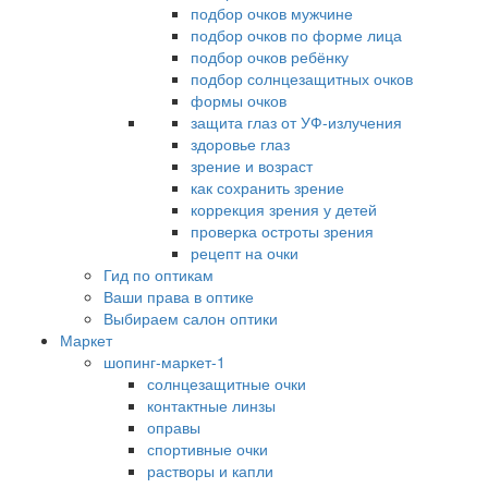
подбор очков мужчине
подбор очков по форме лица
подбор очков ребёнку
подбор солнцезащитных очков
формы очков
защита глаз от УФ-излучения
здоровье глаз
зрение и возраст
как сохранить зрение
коррекция зрения у детей
проверка остроты зрения
рецепт на очки
Гид по оптикам
Ваши права в оптике
Выбираем салон оптики
Маркет
шопинг-маркет-1
солнцезащитные очки
контактные линзы
оправы
спортивные очки
растворы и капли