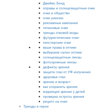
Джеймс Бонд
оправы и солнцезащитные очки
очки и общество
очки унисекс
рекламные кампании
титановые очки
тренды очковой моды
футуристические очки
хипстерские очки
ваши права в оптике
выбираем салон оптики
солнцезащитные линзы
фотохромные линзы
дефекты зрения
защита глаз от УФ-излучения
здоровье глаз
зрение и возраст
как сохранить зрение
коррекция зрения у детей
проверка остроты зрения
рецепт на очки
Тренды и герои