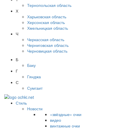
Тернопольская область
Х
Харьковская область
Херсонская область
Хмельницкая область
Ч
Черкасская область
Черниговская область
Черновицкая область
Б
Баку
Г
Гянджа
С
Сумгаит
Стиль
Новости
«звёздные» очки
видео
винтажные очки