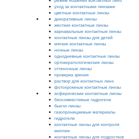
режим ношения контактных линз
уход за контактными линзами
цветные контактные линзы
декоративные линзы
жесткие контактные линзы
карнавальные контактные линзы
контактные линзы для детей
мягкие контактные линзы
ночные линзы
однодневные контактные линзы
ортокератологические линзы
оттеночные линзы
проверка зрения
раствор для контактных линз
фотохромные контактные линзы
асферические контактные линзы
биосовместимые гидрогели
бьюти-линзы
газопроницаемые материалы
гидрогели
контактные линзы для контроля
миопии
контактные линзы для подростков