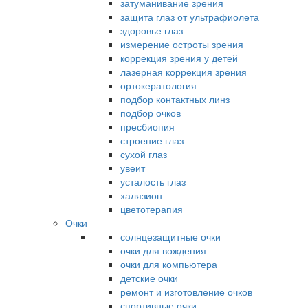
затуманивание зрения
защита глаз от ультрафиолета
здоровье глаз
измерение остроты зрения
коррекция зрения у детей
лазерная коррекция зрения
ортокератология
подбор контактных линз
подбор очков
пресбиопия
строение глаз
сухой глаз
увеит
усталость глаз
халязион
цветотерапия
Очки
солнцезащитные очки
очки для вождения
очки для компьютера
детские очки
ремонт и изготовление очков
спортивные очки