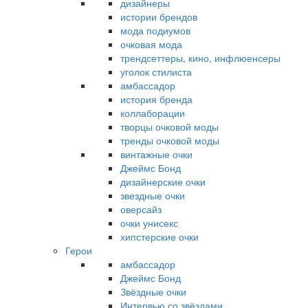
дизайнеры
истории брендов
мода подиумов
очковая мода
трендсеттеры, кино, инфлюенсеры
уголок стилиста
амбассадор
история бренда
коллаборации
творцы очковой моды
тренды очковой моды
винтажные очки
Джеймс Бонд
дизайнерские очки
звездные очки
оверсайз
очки унисекс
хипстерские очки
Герои
амбассадор
Джеймс Бонд
Звёздные очки
Интервью со звёздами