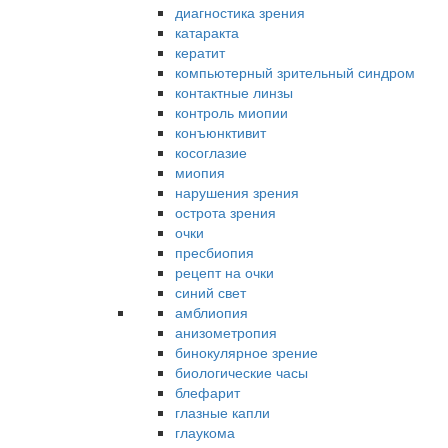
диагностика зрения
катаракта
кератит
компьютерный зрительный синдром
контактные линзы
контроль миопии
конъюнктивит
косоглазие
миопия
нарушения зрения
острота зрения
очки
пресбиопия
рецепт на очки
синий свет
амблиопия
анизометропия
бинокулярное зрение
биологические часы
блефарит
глазные капли
глаукома