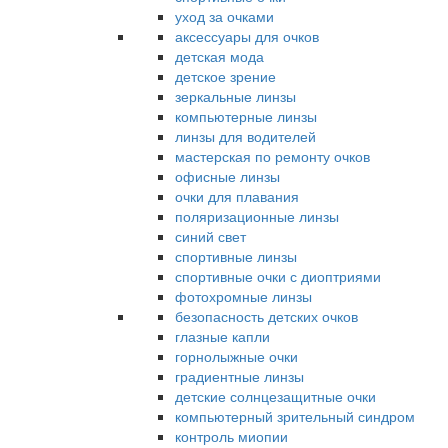
уход за очками
аксессуары для очков
детская мода
детское зрение
зеркальные линзы
компьютерные линзы
линзы для водителей
мастерская по ремонту очков
офисные линзы
очки для плавания
поляризационные линзы
синий свет
спортивные линзы
спортивные очки с диоптриями
фотохромные линзы
безопасность детских очков
глазные капли
горнолыжные очки
градиентные линзы
детские солнцезащитные очки
компьютерный зрительный синдром
контроль миопии