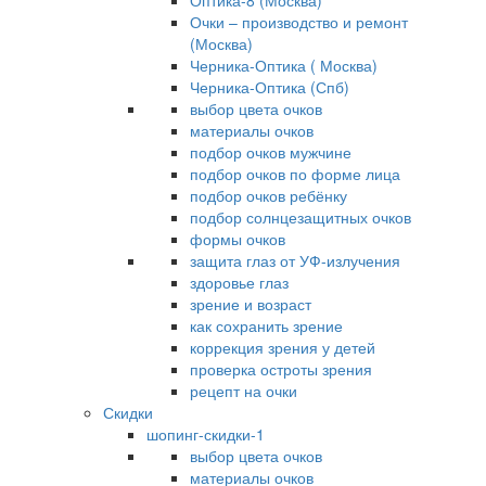
Оптика-8 (Москва)
Очки – производство и ремонт
(Москва)
Черника-Оптика ( Москва)
Черника-Оптика (Спб)
выбор цвета очков
материалы очков
подбор очков мужчине
подбор очков по форме лица
подбор очков ребёнку
подбор солнцезащитных очков
формы очков
защита глаз от УФ-излучения
здоровье глаз
зрение и возраст
как сохранить зрение
коррекция зрения у детей
проверка остроты зрения
рецепт на очки
Скидки
шопинг-скидки-1
выбор цвета очков
материалы очков