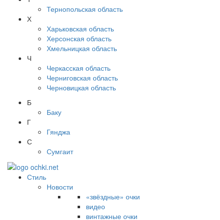
Тернопольская область
Х
Харьковская область
Херсонская область
Хмельницкая область
Ч
Черкасская область
Черниговская область
Черновицкая область
Б
Баку
Г
Гянджа
С
Сумгаит
Стиль
Новости
«звёздные» очки
видео
винтажные очки