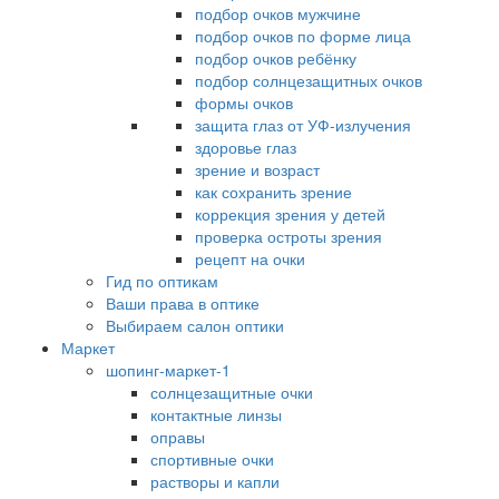
подбор очков мужчине
подбор очков по форме лица
подбор очков ребёнку
подбор солнцезащитных очков
формы очков
защита глаз от УФ-излучения
здоровье глаз
зрение и возраст
как сохранить зрение
коррекция зрения у детей
проверка остроты зрения
рецепт на очки
Гид по оптикам
Ваши права в оптике
Выбираем салон оптики
Маркет
шопинг-маркет-1
солнцезащитные очки
контактные линзы
оправы
спортивные очки
растворы и капли