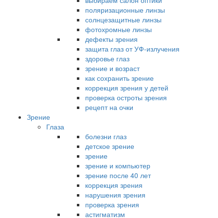
выбираем салон оптики
поляризационные линзы
солнцезащитные линзы
фотохромные линзы
дефекты зрения
защита глаз от УФ-излучения
здоровье глаз
зрение и возраст
как сохранить зрение
коррекция зрения у детей
проверка остроты зрения
рецепт на очки
Зрение
Глаза
болезни глаз
детское зрение
зрение
зрение и компьютер
зрение после 40 лет
коррекция зрения
нарушения зрения
проверка зрения
астигматизм