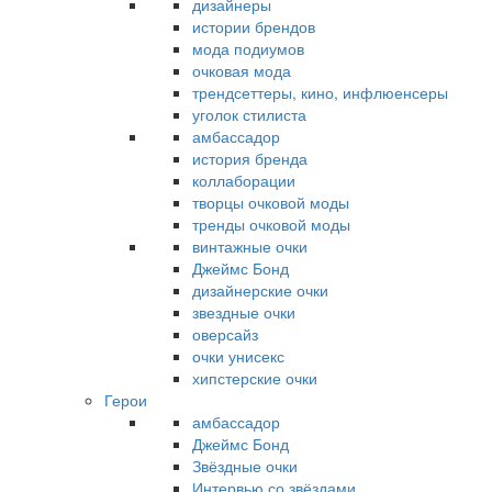
дизайнеры
истории брендов
мода подиумов
очковая мода
трендсеттеры, кино, инфлюенсеры
уголок стилиста
амбассадор
история бренда
коллаборации
творцы очковой моды
тренды очковой моды
винтажные очки
Джеймс Бонд
дизайнерские очки
звездные очки
оверсайз
очки унисекс
хипстерские очки
Герои
амбассадор
Джеймс Бонд
Звёздные очки
Интервью со звёздами