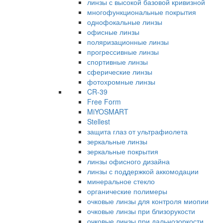
линзы с высокой базовой кривизной
многофункциональные покрытия
однофокальные линзы
офисные линзы
поляризационные линзы
прогрессивные линзы
спортивные линзы
сферические линзы
фотохромные линзы
CR-39
Free Form
MiYOSMART
Stellest
защита глаз от ультрафиолета
зеркальные линзы
зеркальные покрытия
линзы офисного дизайна
линзы с поддержкой аккомодации
минеральное стекло
органические полимеры
очковые линзы для контроля миопии
очковые линзы при близорукости
очковые линзы при дальнозоркости