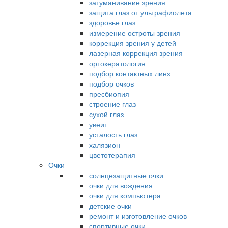
затуманивание зрения
защита глаз от ультрафиолета
здоровье глаз
измерение остроты зрения
коррекция зрения у детей
лазерная коррекция зрения
ортокератология
подбор контактных линз
подбор очков
пресбиопия
строение глаз
сухой глаз
увеит
усталость глаз
халязион
цветотерапия
Очки
солнцезащитные очки
очки для вождения
очки для компьютера
детские очки
ремонт и изготовление очков
спортивные очки