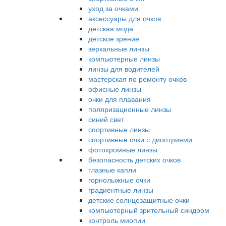
уход за очками
аксессуары для очков
детская мода
детское зрение
зеркальные линзы
компьютерные линзы
линзы для водителей
мастерская по ремонту очков
офисные линзы
очки для плавания
поляризационные линзы
синий свет
спортивные линзы
спортивные очки с диоптриями
фотохромные линзы
безопасность детских очков
глазные капли
горнолыжные очки
градиентные линзы
детские солнцезащитные очки
компьютерный зрительный синдром
контроль миопии