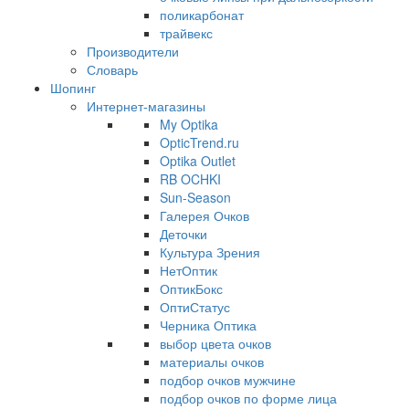
поликарбонат
трайвекс
Производители
Словарь
Шопинг
Интернет-магазины
My Optika
OpticTrend.ru
Optika Outlet
RB OCHKI
Sun-Season
Галерея Очков
Деточки
Культура Зрения
НетОптик
ОптикБокс
ОптиСтатус
Черника Оптика
выбор цвета очков
материалы очков
подбор очков мужчине
подбор очков по форме лица