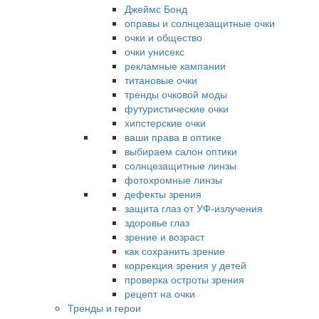
Джеймс Бонд
оправы и солнцезащитные очки
очки и общество
очки унисекс
рекламные кампании
титановые очки
тренды очковой моды
футуристические очки
хипстерские очки
ваши права в оптике
выбираем салон оптики
солнцезащитные линзы
фотохромные линзы
дефекты зрения
защита глаз от УФ-излучения
здоровье глаз
зрение и возраст
как сохранить зрение
коррекция зрения у детей
проверка остроты зрения
рецепт на очки
Тренды и герои