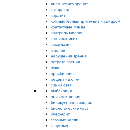
диагностика зрения
катаракта
кератит
компьютерный зрительный синдром
контактные линзы
контроль миопии
конъюнктивит
косоглазие
миопия
нарушения зрения
острота зрения
очки
пресбиопия
рецепт на очки
синий свет
амблиопия
анизометропия
бинокулярное зрение
биологические часы
блефарит
глазные капли
глаукома