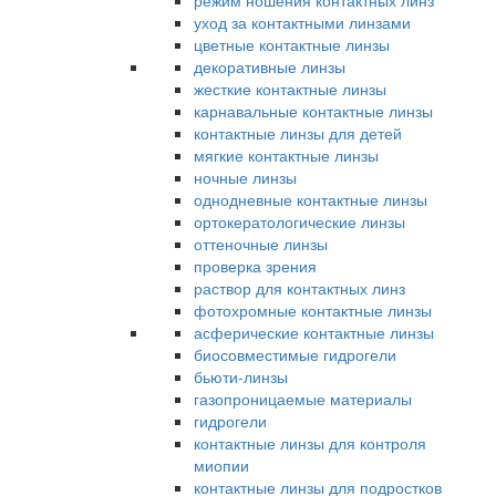
режим ношения контактных линз
уход за контактными линзами
цветные контактные линзы
декоративные линзы
жесткие контактные линзы
карнавальные контактные линзы
контактные линзы для детей
мягкие контактные линзы
ночные линзы
однодневные контактные линзы
ортокератологические линзы
оттеночные линзы
проверка зрения
раствор для контактных линз
фотохромные контактные линзы
асферические контактные линзы
биосовместимые гидрогели
бьюти-линзы
газопроницаемые материалы
гидрогели
контактные линзы для контроля
миопии
контактные линзы для подростков