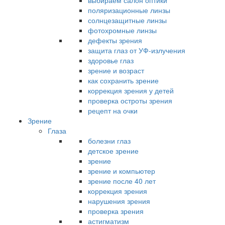
выбираем салон оптики
поляризационные линзы
солнцезащитные линзы
фотохромные линзы
дефекты зрения
защита глаз от УФ-излучения
здоровье глаз
зрение и возраст
как сохранить зрение
коррекция зрения у детей
проверка остроты зрения
рецепт на очки
Зрение
Глаза
болезни глаз
детское зрение
зрение
зрение и компьютер
зрение после 40 лет
коррекция зрения
нарушения зрения
проверка зрения
астигматизм