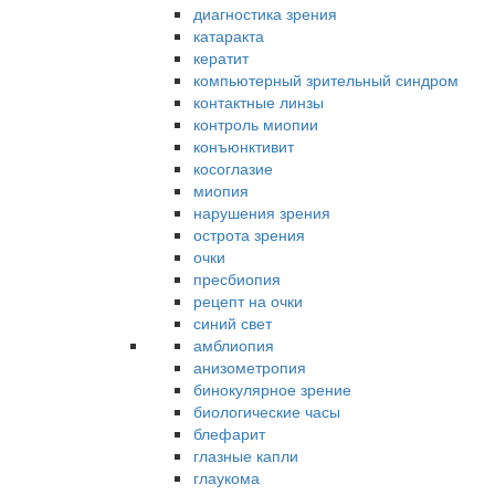
диагностика зрения
катаракта
кератит
компьютерный зрительный синдром
контактные линзы
контроль миопии
конъюнктивит
косоглазие
миопия
нарушения зрения
острота зрения
очки
пресбиопия
рецепт на очки
синий свет
амблиопия
анизометропия
бинокулярное зрение
биологические часы
блефарит
глазные капли
глаукома