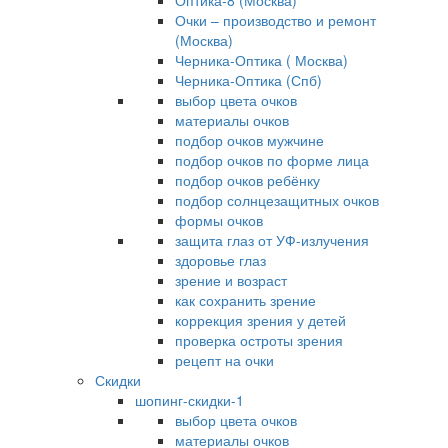
Оптика-8 (Москва)
Очки – производство и ремонт
(Москва)
Черника-Оптика ( Москва)
Черника-Оптика (Спб)
выбор цвета очков
материалы очков
подбор очков мужчине
подбор очков по форме лица
подбор очков ребёнку
подбор солнцезащитных очков
формы очков
защита глаз от УФ-излучения
здоровье глаз
зрение и возраст
как сохранить зрение
коррекция зрения у детей
проверка остроты зрения
рецепт на очки
Скидки
шопинг-скидки-1
выбор цвета очков
материалы очков