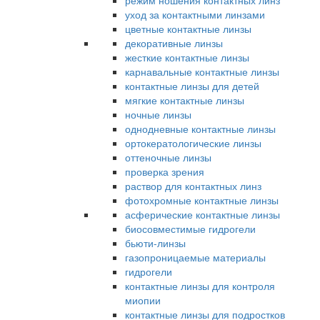
режим ношения контактных линз
уход за контактными линзами
цветные контактные линзы
декоративные линзы
жесткие контактные линзы
карнавальные контактные линзы
контактные линзы для детей
мягкие контактные линзы
ночные линзы
однодневные контактные линзы
ортокератологические линзы
оттеночные линзы
проверка зрения
раствор для контактных линз
фотохромные контактные линзы
асферические контактные линзы
биосовместимые гидрогели
бьюти-линзы
газопроницаемые материалы
гидрогели
контактные линзы для контроля
миопии
контактные линзы для подростков