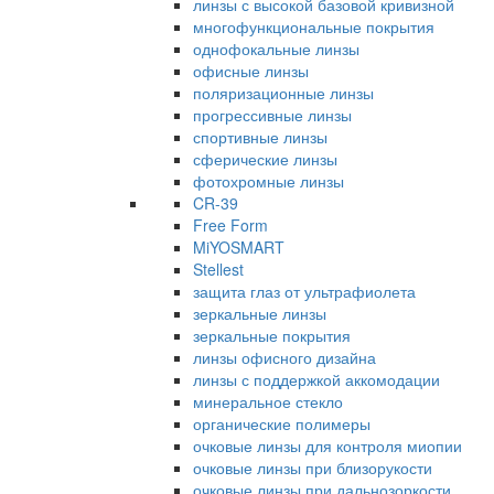
линзы с высокой базовой кривизной
многофункциональные покрытия
однофокальные линзы
офисные линзы
поляризационные линзы
прогрессивные линзы
спортивные линзы
сферические линзы
фотохромные линзы
CR-39
Free Form
MiYOSMART
Stellest
защита глаз от ультрафиолета
зеркальные линзы
зеркальные покрытия
линзы офисного дизайна
линзы с поддержкой аккомодации
минеральное стекло
органические полимеры
очковые линзы для контроля миопии
очковые линзы при близорукости
очковые линзы при дальнозоркости