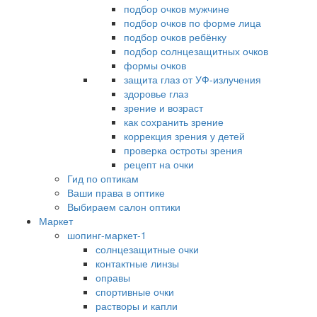
подбор очков мужчине
подбор очков по форме лица
подбор очков ребёнку
подбор солнцезащитных очков
формы очков
защита глаз от УФ-излучения
здоровье глаз
зрение и возраст
как сохранить зрение
коррекция зрения у детей
проверка остроты зрения
рецепт на очки
Гид по оптикам
Ваши права в оптике
Выбираем салон оптики
Маркет
шопинг-маркет-1
солнцезащитные очки
контактные линзы
оправы
спортивные очки
растворы и капли