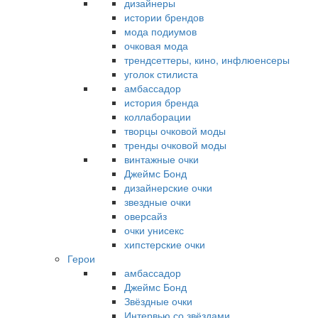
дизайнеры
истории брендов
мода подиумов
очковая мода
трендсеттеры, кино, инфлюенсеры
уголок стилиста
амбассадор
история бренда
коллаборации
творцы очковой моды
тренды очковой моды
винтажные очки
Джеймс Бонд
дизайнерские очки
звездные очки
оверсайз
очки унисекс
хипстерские очки
Герои
амбассадор
Джеймс Бонд
Звёздные очки
Интервью со звёздами