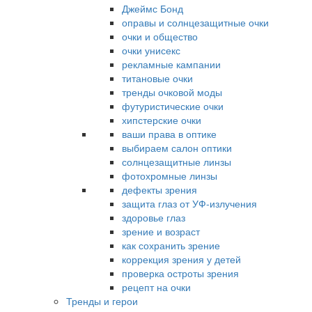
Джеймс Бонд
оправы и солнцезащитные очки
очки и общество
очки унисекс
рекламные кампании
титановые очки
тренды очковой моды
футуристические очки
хипстерские очки
ваши права в оптике
выбираем салон оптики
солнцезащитные линзы
фотохромные линзы
дефекты зрения
защита глаз от УФ-излучения
здоровье глаз
зрение и возраст
как сохранить зрение
коррекция зрения у детей
проверка остроты зрения
рецепт на очки
Тренды и герои