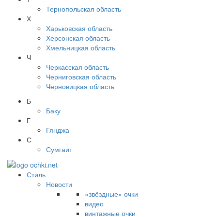
Тернопольская область
Х
Харьковская область
Херсонская область
Хмельницкая область
Ч
Черкасская область
Черниговская область
Черновицкая область
Б
Баку
Г
Гянджа
С
Сумгаит
Стиль
Новости
«звёздные» очки
видео
винтажные очки