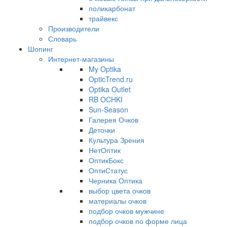
поликарбонат
трайвекс
Производители
Словарь
Шопинг
Интернет-магазины
My Optika
OpticTrend.ru
Optika Outlet
RB OCHKI
Sun-Season
Галерея Очков
Деточки
Культура Зрения
НетОптик
ОптикБокс
ОптиСтатус
Черника Оптика
выбор цвета очков
материалы очков
подбор очков мужчине
подбор очков по форме лица