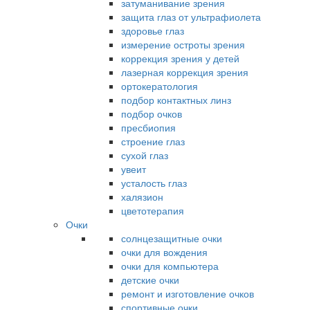
затуманивание зрения
защита глаз от ультрафиолета
здоровье глаз
измерение остроты зрения
коррекция зрения у детей
лазерная коррекция зрения
ортокератология
подбор контактных линз
подбор очков
пресбиопия
строение глаз
сухой глаз
увеит
усталость глаз
халязион
цветотерапия
Очки
солнцезащитные очки
очки для вождения
очки для компьютера
детские очки
ремонт и изготовление очков
спортивные очки