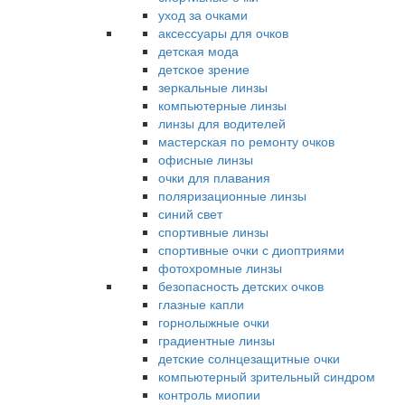
уход за очками
аксессуары для очков
детская мода
детское зрение
зеркальные линзы
компьютерные линзы
линзы для водителей
мастерская по ремонту очков
офисные линзы
очки для плавания
поляризационные линзы
синий свет
спортивные линзы
спортивные очки с диоптриями
фотохромные линзы
безопасность детских очков
глазные капли
горнолыжные очки
градиентные линзы
детские солнцезащитные очки
компьютерный зрительный синдром
контроль миопии