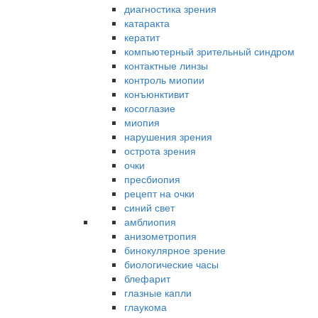
диагностика зрения
катаракта
кератит
компьютерный зрительный синдром
контактные линзы
контроль миопии
конъюнктивит
косоглазие
миопия
нарушения зрения
острота зрения
очки
пресбиопия
рецепт на очки
синий свет
амблиопия
анизометропия
бинокулярное зрение
биологические часы
блефарит
глазные капли
глаукома