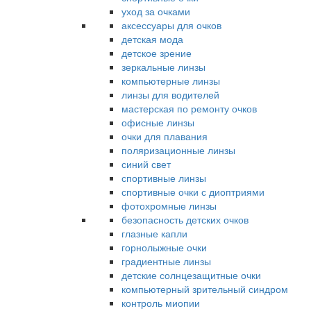
уход за очками
аксессуары для очков
детская мода
детское зрение
зеркальные линзы
компьютерные линзы
линзы для водителей
мастерская по ремонту очков
офисные линзы
очки для плавания
поляризационные линзы
синий свет
спортивные линзы
спортивные очки с диоптриями
фотохромные линзы
безопасность детских очков
глазные капли
горнолыжные очки
градиентные линзы
детские солнцезащитные очки
компьютерный зрительный синдром
контроль миопии