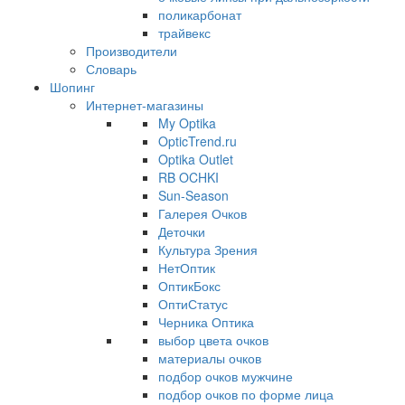
поликарбонат
трайвекс
Производители
Словарь
Шопинг
Интернет-магазины
My Optika
OpticTrend.ru
Optika Outlet
RB OCHKI
Sun-Season
Галерея Очков
Деточки
Культура Зрения
НетОптик
ОптикБокс
ОптиСтатус
Черника Оптика
выбор цвета очков
материалы очков
подбор очков мужчине
подбор очков по форме лица