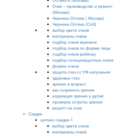
Оптика-8 (Москва)
Очки – производство и ремонт
(Москва)
Черника-Оптика ( Москва)
Черника-Оптика (Спб)
выбор цвета очков
материалы очков
подбор очков мужчине
подбор очков по форме лица
подбор очков ребёнку
подбор солнцезащитных очков
формы очков
защита глаз от УФ-излучения
здоровье глаз
зрение и возраст
как сохранить зрение
коррекция зрения у детей
проверка остроты зрения
рецепт на очки
Скидки
шопинг-скидки-1
выбор цвета очков
материалы очков