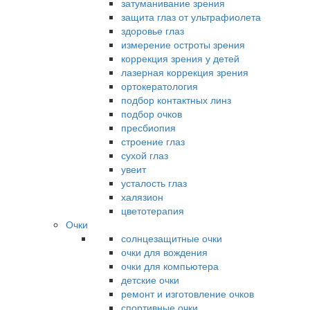
затуманивание зрения
защита глаз от ультрафиолета
здоровье глаз
измерение остроты зрения
коррекция зрения у детей
лазерная коррекция зрения
ортокератология
подбор контактных линз
подбор очков
пресбиопия
строение глаз
сухой глаз
увеит
усталость глаз
халязион
цветотерапия
Очки
солнцезащитные очки
очки для вождения
очки для компьютера
детские очки
ремонт и изготовление очков
спортивные очки