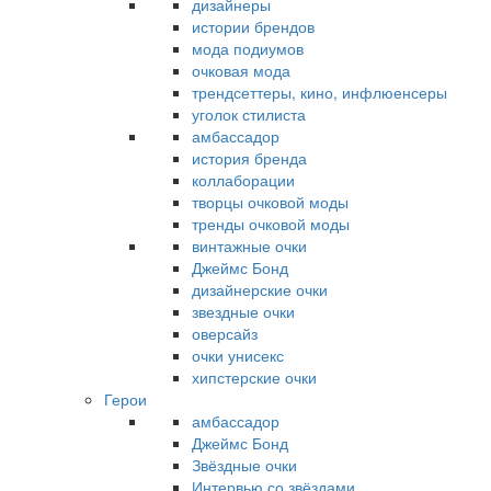
дизайнеры
истории брендов
мода подиумов
очковая мода
трендсеттеры, кино, инфлюенсеры
уголок стилиста
амбассадор
история бренда
коллаборации
творцы очковой моды
тренды очковой моды
винтажные очки
Джеймс Бонд
дизайнерские очки
звездные очки
оверсайз
очки унисекс
хипстерские очки
Герои
амбассадор
Джеймс Бонд
Звёздные очки
Интервью со звёздами