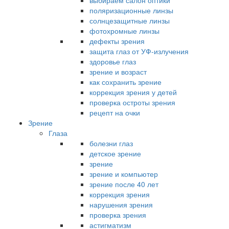
выбираем салон оптики
поляризационные линзы
солнцезащитные линзы
фотохромные линзы
дефекты зрения
защита глаз от УФ-излучения
здоровье глаз
зрение и возраст
как сохранить зрение
коррекция зрения у детей
проверка остроты зрения
рецепт на очки
Зрение
Глаза
болезни глаз
детское зрение
зрение
зрение и компьютер
зрение после 40 лет
коррекция зрения
нарушения зрения
проверка зрения
астигматизм