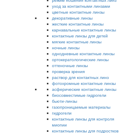
режим ношения контактных линз
уход за контактными линзами
цветные контактные линзы
декоративные линзы
жесткие контактные линзы
карнавальные контактные линзы
контактные линзы для детей
мягкие контактные линзы
ночные линзы
однодневные контактные линзы
ортокератологические линзы
оттеночные линзы
проверка зрения
раствор для контактных линз
фотохромные контактные линзы
асферические контактные линзы
биосовместимые гидрогели
бьюти-линзы
газопроницаемые материалы
гидрогели
контактные линзы для контроля
миопии
контактные линзы для подростков