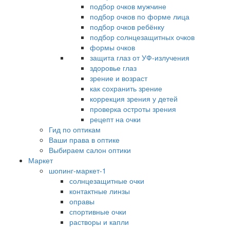
подбор очков мужчине
подбор очков по форме лица
подбор очков ребёнку
подбор солнцезащитных очков
формы очков
защита глаз от УФ-излучения
здоровье глаз
зрение и возраст
как сохранить зрение
коррекция зрения у детей
проверка остроты зрения
рецепт на очки
Гид по оптикам
Ваши права в оптике
Выбираем салон оптики
Маркет
шопинг-маркет-1
солнцезащитные очки
контактные линзы
оправы
спортивные очки
растворы и капли