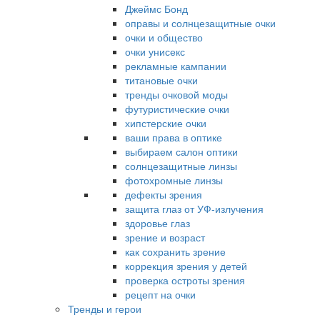
Джеймс Бонд
оправы и солнцезащитные очки
очки и общество
очки унисекс
рекламные кампании
титановые очки
тренды очковой моды
футуристические очки
хипстерские очки
ваши права в оптике
выбираем салон оптики
солнцезащитные линзы
фотохромные линзы
дефекты зрения
защита глаз от УФ-излучения
здоровье глаз
зрение и возраст
как сохранить зрение
коррекция зрения у детей
проверка остроты зрения
рецепт на очки
Тренды и герои