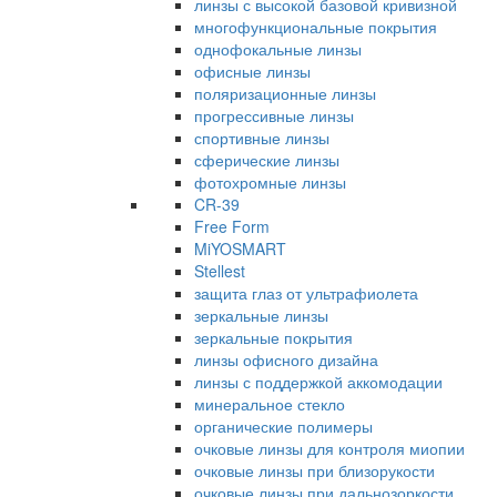
линзы с высокой базовой кривизной
многофункциональные покрытия
однофокальные линзы
офисные линзы
поляризационные линзы
прогрессивные линзы
спортивные линзы
сферические линзы
фотохромные линзы
CR-39
Free Form
MiYOSMART
Stellest
защита глаз от ультрафиолета
зеркальные линзы
зеркальные покрытия
линзы офисного дизайна
линзы с поддержкой аккомодации
минеральное стекло
органические полимеры
очковые линзы для контроля миопии
очковые линзы при близорукости
очковые линзы при дальнозоркости