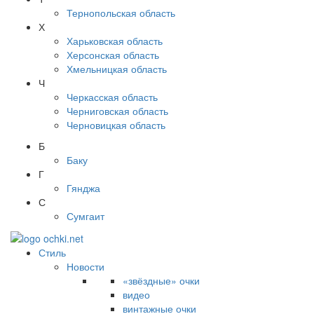
Тернопольская область
Х
Харьковская область
Херсонская область
Хмельницкая область
Ч
Черкасская область
Черниговская область
Черновицкая область
Б
Баку
Г
Гянджа
С
Сумгаит
Стиль
Новости
«звёздные» очки
видео
винтажные очки